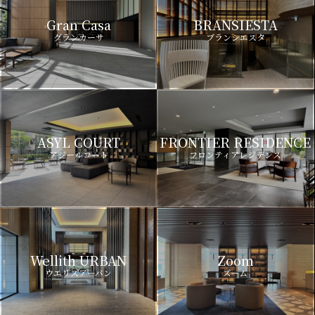
Gran Casa
BRANSIESTA
グランカーサ
ブランシエスタ
ASYL COURT
FRONTIER RESIDENCE
アジールコート
フロンティアレジデンス
Wellith URBAN
Zoom
ウエリスアーバン
ズーム