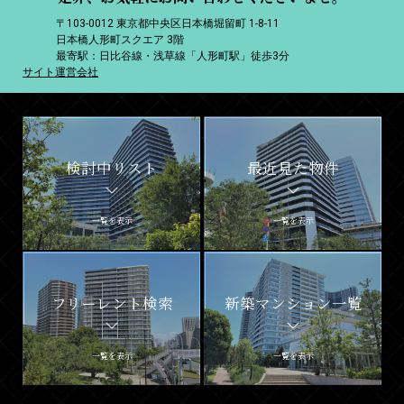
〒103-0012 東京都中央区日本橋堀留町 1-8-11
日本橋人形町スクエア 3階
最寄駅：日比谷線・浅草線「人形町駅」徒歩3分
サイト運営会社
検討中リスト
最近見た物件
一覧を表示
一覧を表示
フリーレント検索
新築マンション一覧
一覧を表示
一覧を表示