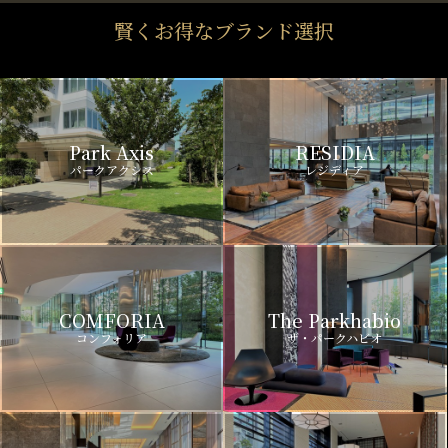
賢くお得なブランド選択
Park Axis
RESIDIA
パークアクシス
レジディア
COMFORIA
The Parkhabio
コンフォリア
ザ・パークハビオ