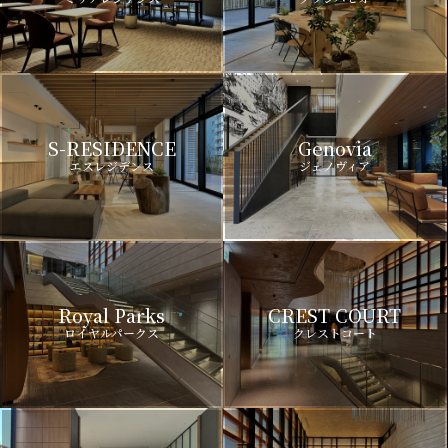
S-RESIDENCE
Genovia
エスレジデンス
ジェノヴィア
Royal Parks
CREST COURT
ロイヤルパークス
クレストコート