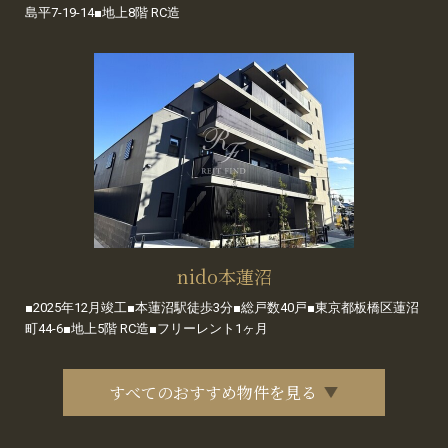
島平7-19-14■地上8階 RC造
nido本蓮沼
■2025年12月竣工■本蓮沼駅徒歩3分■総戸数40戸■東京都板橋区蓮沼
町44-6■地上5階 RC造■フリーレント1ヶ月
すべてのおすすめ物件を見る