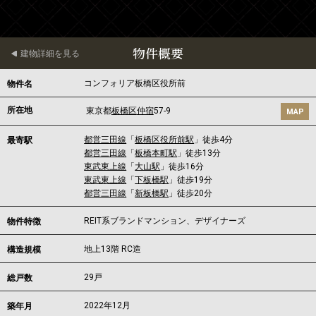
物件概要
建物詳細を見る
コンフォリア板橋区役所前
物件名
所在地
東京都
板橋区
仲宿
57-9
MAP
都営三田線
「
板橋区役所前駅
」徒歩4分
最寄駅
都営三田線
「
板橋本町駅
」徒歩13分
東武東上線
「
大山駅
」徒歩16分
東武東上線
「
下板橋駅
」徒歩19分
都営三田線
「
新板橋駅
」徒歩20分
REIT系ブランドマンション、デザイナーズ
物件特徴
地上13階 RC造
構造規模
29戸
総戸数
2022年12月
築年月