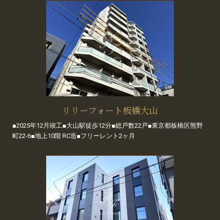
リリーフォート板橋大山
■2025年12月竣工■大山駅徒歩12分■総戸数22戸■東京都板橋区熊野
町22-6■地上10階 RC造■フリーレント2ヶ月