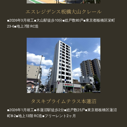
エスレジデンス板橋大山クレール
■2026年3月竣工■大山駅徒歩10分■総戸数83戸■東京都板橋区栄町
23-6■地上7階 RC造
タスキプライムテラス本蓮沼
■2026年1月竣工■本蓮沼駅徒歩2分■総戸数25戸■東京都板橋区蓮沼
町8-2■地上13階 RC造■フリーレント2ヶ月