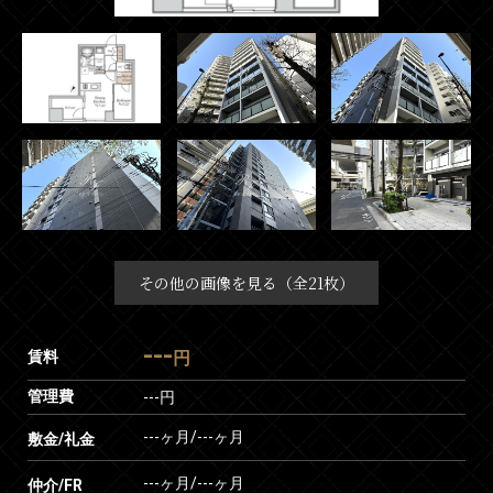
その他の画像を見る（全21枚）
---
賃料
円
管理費
---円
---ヶ月
/
---ヶ月
敷金/礼金
---ヶ月
/
---ヶ月
仲介/FR