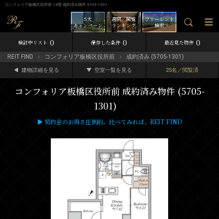
コンフォリア板橋区役所前 13階 成約済み物件 5705-1301
5大
週間／閲覧
フリーレント
キャンペーン
ランキング
検索
0
0
0
検討中リスト
保存した条件
最近見た物件
REIT FIND
コンフォリア板橋区役所前
成約済み (5705-1301)
建物詳細を見る
空室一覧を見る
25名／閲覧済
コンフォリア板橋区役所前 成約済み物件 (5705-
1301)
▶ 契約金のお得さ圧倒的。比べてみれば、REIT FIND