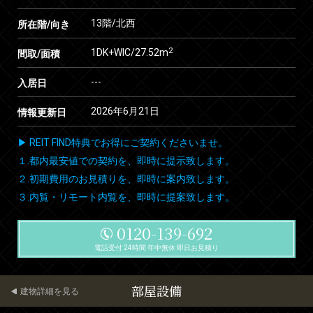
13階/北西
所在階/向き
2
1DK+WIC/27.52m
間取/面積
---
入居日
2026年6月21日
情報更新日
▶ REIT FIND特典でお得にご契約くださいませ。
１.都内最安値での契約を、即時に提示致します。
２.初期費用のお見積りを、即時に案内致します。
３.内覧・リモート内覧を、即時に提案致します。
0120-139-692
電話受付 24時間 年中無休 即日お見積り
部屋設備
建物詳細を見る