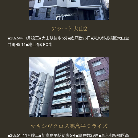
アラート大山2
■2025年11月竣工■大山駅徒歩6分■総戸数25戸■東京都板橋区大山金
井町45-11■地上4階 RC造
マキシヴクロス高島平ミライズ
■2025年11月竣工■新高島平駅徒歩5分■総戸数29戸■東京都板橋区高