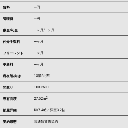
---
円
賃料
---円
管理費
---ヶ月
/
---ヶ月
敷金/礼金
---ヶ月
仲介手数料
---ヶ月
フリーレント
---ヶ月
更新料
13階/北西
所在階/向き
1DK+WIC
間取り
2
27.52m
専有面積
DK7.4帖／洋室3.2帖
部屋詳細
普通賃貸借契約
契約形態