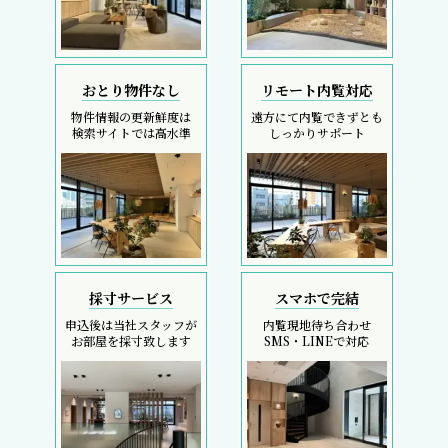
おとり物件なし
リモート内覧対応
物件情報の更新鮮度は
遠方にて内覧できずとも
検索サイトでは高水準
しっかりサポート
採寸サービス
スマホで完結
申込後は当社スタッフが
内覧現地待ち合わせ
お部屋を採寸致します
SMS・LINEで対応