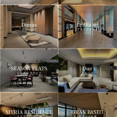
Dimus
Brillia ist
ディームス
ブリリアイスト
SEASON FLATS
Due
シーズンフラッツ
ドゥーエ
MYRIA RESIDENCE
GRAN PASEO
ミリアレジデンス
グランパセオ