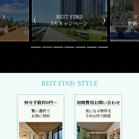
ND
リアルタイム
新
ペーン
更新一覧チェック
REIT FIND
STYLE
仲介手数料0円～
初期費用お問い合わせ
賢い選択で
気になる物件を
お得に契約
5分以内で回答