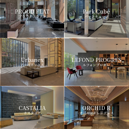
PROUD FLAT
Park Cube
プラウドフラット
パークキューブ
Urbanex
LEFOND PROGRES
アーバネックス
ルフォンプログレ
CASTALIA
ORCHID R
カスタリア
オーキッドレジデンス