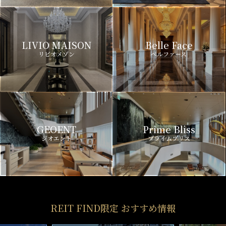
LIVIO MAISON
Belle Face
リビオメゾン
ベルファース
GEOENT
Prime Bliss
ジオエント
プライムブリス
REIT FIND限定 おすすめ情報