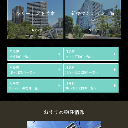
フリーレント検索
新築マンション一覧
一覧を表示
一覧を表示
月島駅
月島駅
新築物件一覧へ
ペット可物件一覧へ
月島駅
月島駅
1R～1K物件一覧へ
1DK～1LDK物件一覧へ
月島駅
月島駅
2K～2LDK物件一覧へ
3K～3LDK物件一覧へ
おすすめ物件情報