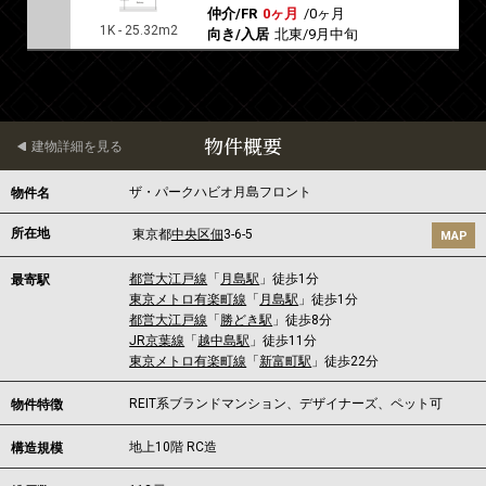
仲介/FR
0ヶ月
/
0ヶ月
1K - 25.32m2
向き/入居
北東/9月中旬
物件概要
建物詳細を見る
ザ・パークハビオ月島フロント
物件名
所在地
東京都
中央区
佃
3-6-5
MAP
都営大江戸線
「
月島駅
」徒歩1分
最寄駅
東京メトロ有楽町線
「
月島駅
」徒歩1分
都営大江戸線
「
勝どき駅
」徒歩8分
JR京葉線
「
越中島駅
」徒歩11分
東京メトロ有楽町線
「
新富町駅
」徒歩22分
REIT系ブランドマンション、デザイナーズ、ペット可
物件特徴
地上10階 RC造
構造規模