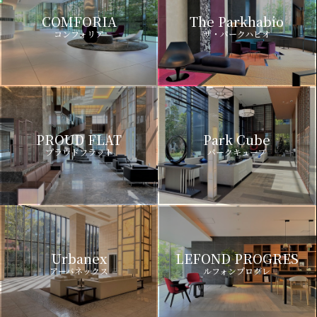
COMFORIA
The Parkhabio
コンフォリア
ザ・パークハビオ
PROUD FLAT
Park Cube
プラウドフラット
パークキューブ
Urbanex
LEFOND PROGRES
アーバネックス
ルフォンプログレ