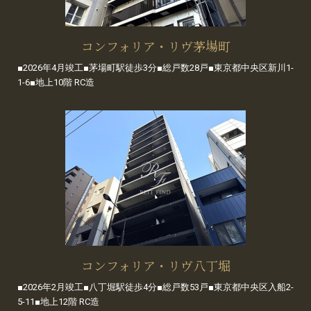
コンフォリア・リヴ茅場町
■2026年4月竣工■茅場町駅徒歩3分■総戸数28戸■東京都中央区新川1-
1-6■地上10階 RC造
コンフォリア・リヴ八丁堀
■2026年2月竣工■八丁堀駅徒歩4分■総戸数53戸■東京都中央区入船2-
5-11■地上12階 RC造