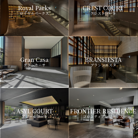
Royal Parks
CREST COURT
ロイヤルパークス
クレストコート
Gran Casa
BRANSIESTA
グランカーサ
ブランシエスタ
ASYL COURT
FRONTIER RESIDENCE
アジールコート
フロンティアレジデンス