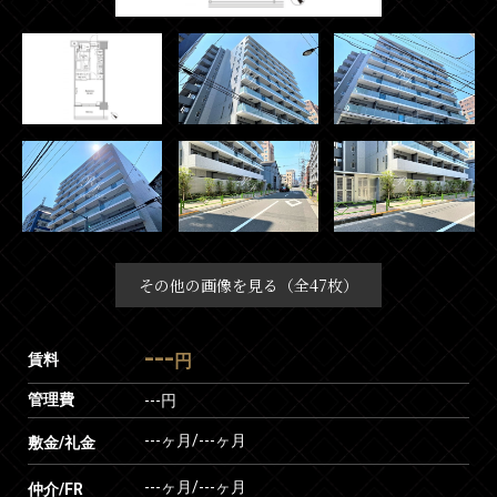
その他の画像を見る（全47枚）
---
賃料
円
管理費
---円
---ヶ月
/
---ヶ月
敷金/礼金
---ヶ月
/
---ヶ月
仲介/FR