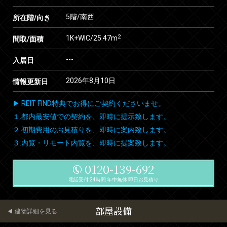
5階/南西
所在階/向き
2
1K+WIC/25.47m
間取/面積
---
入居日
2026年8月10日
情報更新日
▶ REIT FIND特典でお得にご契約くださいませ。
１.都内最安値での契約を、即時に提示致します。
２.初期費用のお見積りを、即時に案内致します。
３.内覧・リモート内覧を、即時に提案致します。
0120-139-692
電話受付 24時間 年中無休 即日お見積り
部屋設備
建物詳細を見る