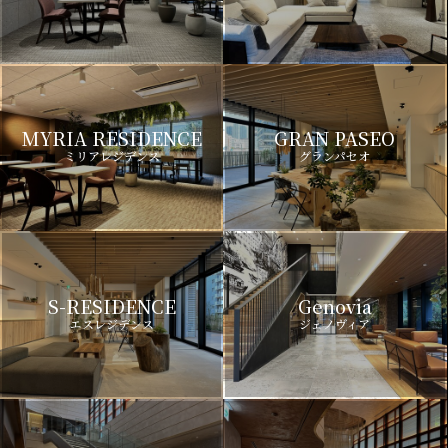
MYRIA RESIDENCE
GRAN PASEO
ミリアレジデンス
グランパセオ
S-RESIDENCE
Genovia
エスレジデンス
ジェノヴィア