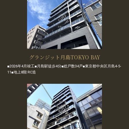
グランジット月島TOKYO BAY
■2026年4月竣工■月島駅徒歩4分■総戸数34戸■東京都中央区月島4-5-
11■地上8階 RC造