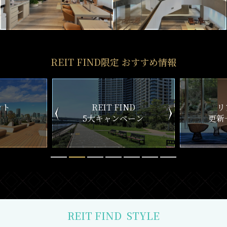
REIT FIND限定 おすすめ情報
ND
リアルタイム
新
ペーン
更新一覧チェック
REIT FIND
STYLE