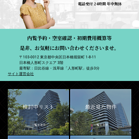
電話受付 24時間 年中無休
内覧予約・空室確認・初期費用概算等
是非、お気軽にお問い合わせくださいませ。
〒103-0012 東京都中央区日本橋堀留町 1-8-11
日本橋人形町スクエア 3階
最寄駅：日比谷線・浅草線「人形町駅」徒歩3分
サイト運営会社
検討中リスト
最近見た物件
一覧を表示
一覧を表示