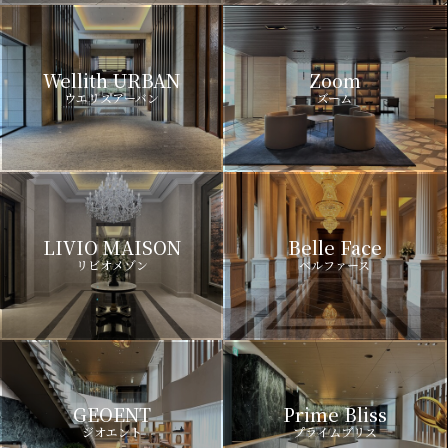
Wellith URBAN
Zoom
ウエリスアーバン
ズーム
LIVIO MAISON
Belle Face
リビオメゾン
ベルファース
GEOENT
Prime Bliss
ジオエント
プライムブリス