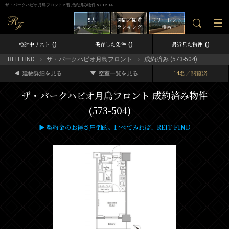
ザ・パークハビオ月島フロント 5階 成約済み物件 573-504
5大
週間／閲覧
フリーレント
キャンペーン
ランキング
検索
0
0
0
検討中リスト
保存した条件
最近見た物件
REIT FIND
ザ・パークハビオ月島フロント
成約済み (573-504)
建物詳細を見る
空室一覧を見る
14名／閲覧済
ザ・パークハビオ月島フロント 成約済み物件
(573-504)
▶ 契約金のお得さ圧倒的。比べてみれば、REIT FIND