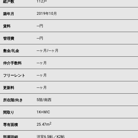
112戸
総戸数
2019年10月
築年月
---
円
賃料
---円
管理費
---ヶ月
/
---ヶ月
敷金/礼金
---ヶ月
仲介手数料
---ヶ月
フリーレント
---ヶ月
更新料
5階/南西
所在階/向き
1K+WIC
間取り
2
25.47m
専有面積
洋室6.5帖／K2帖
部屋詳細