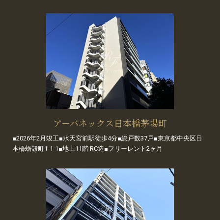
アーバネックス日本橋茅場町
■2026年2月竣工■水天宮前駅徒歩4分■総戸数37戸■東京都中央区日
本橋蛎殻町1-1-1■地上11階 RC造■フリーレント2ヶ月