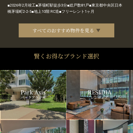
■2026年2月竣工■茅場町駅徒歩3分■総戸数81戸■東京都中央区日本
橋茅場町2-2-5■地上10階 RC造■フリーレント1ヶ月
すべてのおすすめ物件を見る
賢くお得なブランド選択
Park Axis
RESIDIA
パークアクシス
レジディア