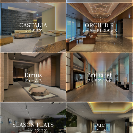
CASTALIA
ORCHID R
カスタリア
オーキッドレジデンス
Dimus
Brillia ist
ディームス
ブリリアイスト
SEASON FLATS
Due
シーズンフラッツ
ドゥーエ