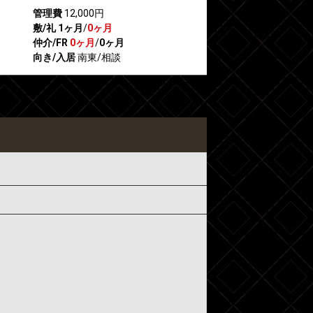
管理費
12,000円
敷/礼
1ヶ月
/
0ヶ月
仲介/FR
0ヶ月
/
0ヶ月
向き/入居
南東/相談