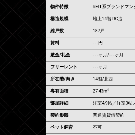
物件特徴
REIT系ブランドマ
構造規模
地上14階 RC造
総戸数
187戸
賃料
---
円
敷金/礼金
---ヶ月
/
---ヶ月
フリーレント
---ヶ月
所在階/向き
14階/北西
2
専有面積
27.43m
部屋詳細
洋室4.9帖／洋室3帖
契約形態
普通賃貸借契約
ペット飼育
不可