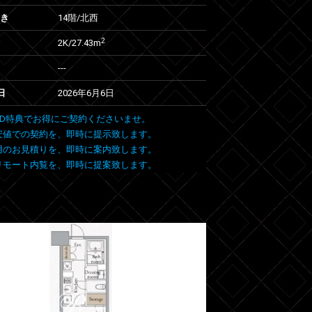
向き
14階/北西
2
2K/27.43m
---
日
2026年6月6日
 FIND特典でお得にご契約くださいませ。
安値での契約を、即時に提示致します。
用のお見積りを、即時に案内致します。
リモート内覧を、即時に提案致します。