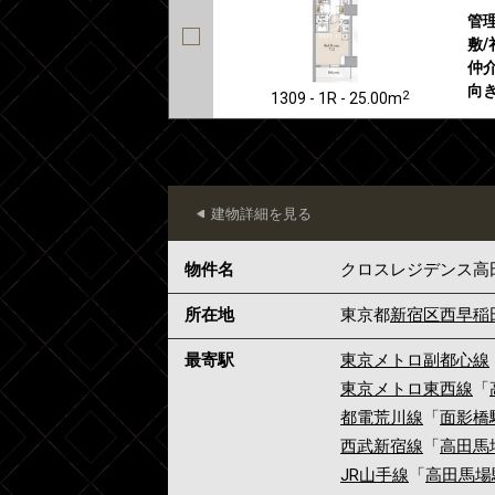
管
敷/
仲介
向き
2
1309 - 1R - 25.00m
建物詳細を見る
物件名
クロスレジデンス高
所在地
東京都
新宿区
西早稲
最寄駅
東京メトロ副都心線
東京メトロ東西線
「
都電荒川線
「
面影橋
西武新宿線
「
高田馬
JR山手線
「
高田馬場