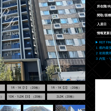
所在階/
間取/面積
入居日
情報更新
▶ REIT
１.都内最
２.初期費
３.内覧・
1R・1K【1】（20枚）
1R・1K【2】（20枚）
枚）
1DK・1LDK【3】（20枚）
2LDK（20枚）