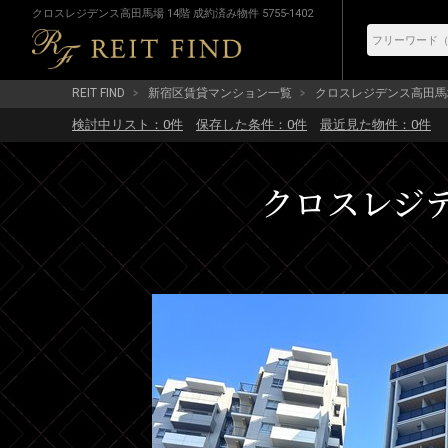
クロスレジデンス高田馬場 14階 成約済み物件 5755-1402
REIT FIND
新宿区賃貸マンション一覧
クロスレジデンス高田馬
検討中リスト：
0
件
保存した条件：
0
件
最近見た物件：
0
件
クロスレジデン