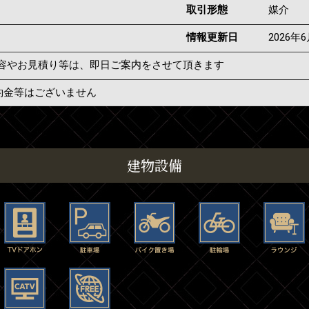
取引形態
媒介
情報更新日
2026年
容やお見積り等は、即日ご案内をさせて頂きます
約金等はございません
建物設備