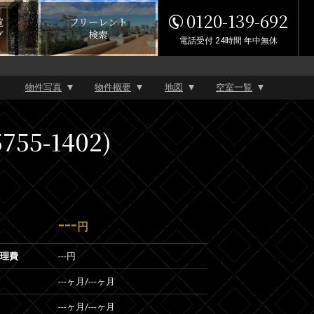
0120-139-692
覧
フリーレント
グ
検索
電話受付 24時間 年中無休
物件写真
物件概要
地図
空室一覧
5-1402)
---
円
管理費
---円
---ヶ月
/
---ヶ月
---ヶ月
/
---ヶ月