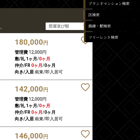
ブランドマンション検索
区検索
路線・駅検索
。
フリーレント検索
180,000
円
管理費
12,000円
敷/礼
1ヶ月
/
0ヶ月
仲介/FR
0ヶ月
/
0ヶ月
向き/入居
南東/即入居可
142,000
円
管理費
12,000円
敷/礼
1ヶ月
/
0ヶ月
仲介/FR
0ヶ月
/
0ヶ月
向き/入居
南東/即入居可
146,000
円