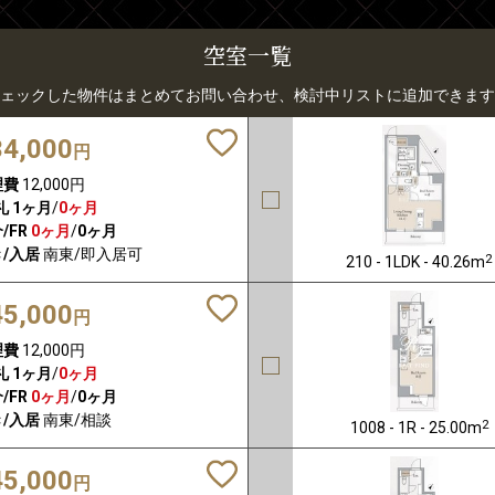
空室一覧
ェックした物件はまとめてお問い合わせ、検討中リストに追加できます
34,000
円
理費
12,000円
礼
1ヶ月
/
0ヶ月
/FR
0ヶ月
/
0ヶ月
/入居
南東/即入居可
2
210 - 1LDK - 40.26m
45,000
円
理費
12,000円
礼
1ヶ月
/
0ヶ月
/FR
0ヶ月
/
0ヶ月
/入居
南東/相談
2
1008 - 1R - 25.00m
45,000
円