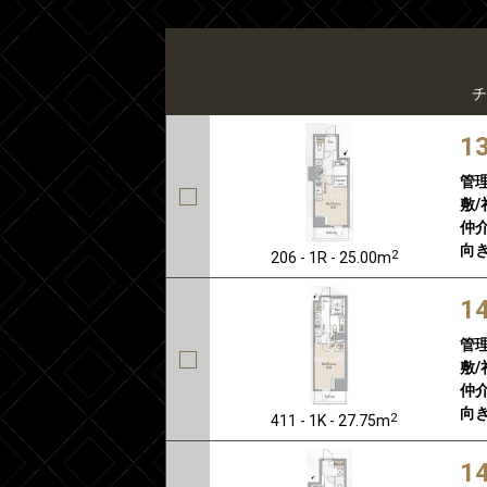
チ
1
管
敷/
仲介
向き
2
206 - 1R - 25.00m
1
管
敷/
仲介
向き
2
411 - 1K - 27.75m
1