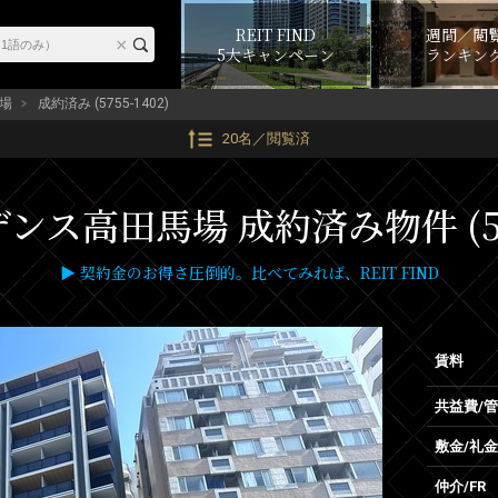
REIT FIND
週間／閲
5大キャンペーン
ランキン
場
成約済み (5755-1402)
20名／閲覧済
ス高田馬場 成約済み物件 (575
▶ 契約金のお得さ圧倒的。比べてみれば、REIT FIND
賃料
共益費/
敷金/礼金
仲介/FR