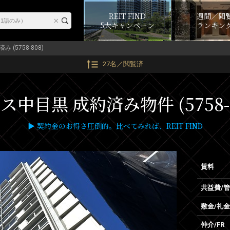
REIT FIND
週間／閲
5大キャンペーン
ランキン
み (5758-808)
27名／閲覧済
ス中目黒 成約済み物件 (5758-
▶ 契約金のお得さ圧倒的。比べてみれば、REIT FIND
賃料
共益費/
敷金/礼金
仲介/FR