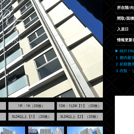
所在階/
間取/面積
入居日
情報更新
▶ REIT
１.都内最
２.初期費
３.内覧・
1R・1K（20枚）
1DK・1LDK【1】（20枚）
3LDK以上【1】（20枚）
3LDK以上【2】（20枚）