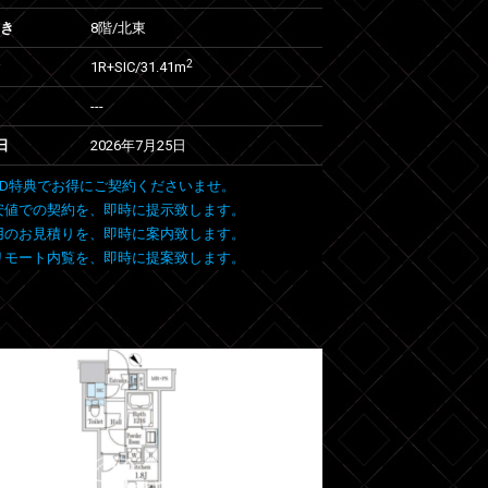
向き
8階/北東
2
1R+SIC/31.41m
---
日
2026年7月25日
 FIND特典でお得にご契約くださいませ。
安値での契約を、即時に提示致します。
用のお見積りを、即時に案内致します。
リモート内覧を、即時に提案致します。