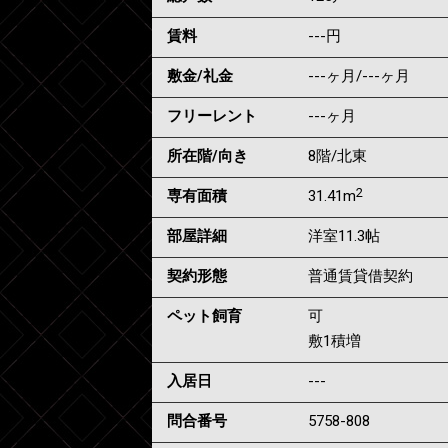
賃料
---
円
敷金/礼金
---ヶ月
/
---ヶ月
フリーレント
---ヶ月
所在階/向き
8階/北東
2
専有面積
31.41m
部屋詳細
洋室11.3帖
契約形態
普通賃貸借契約
ペット飼育
可
敷1積増
入居日
---
問合番号
5758-808