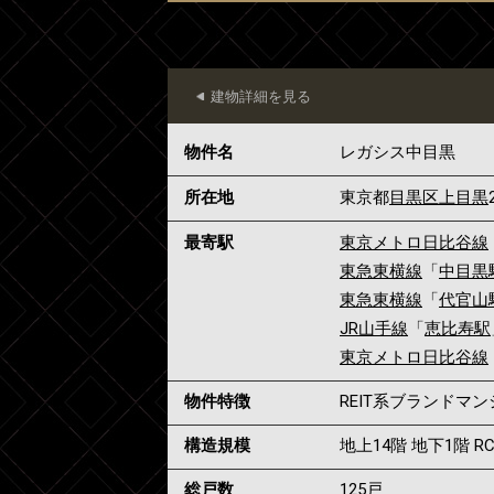
建物詳細を見る
物件名
レガシス中目黒
所在地
東京都
目黒区
上目黒
最寄駅
東京メトロ日比谷線
東急東横線
「
中目黒
東急東横線
「
代官山
JR山手線
「
恵比寿駅
東京メトロ日比谷線
物件特徴
REIT系ブランドマ
構造規模
地上14階 地下1階 R
総戸数
125戸