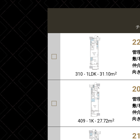
チ
2
管
敷/
仲介
向き
2
310 - 1LDK - 31.10m
2
管
敷/
仲介
向き
2
409 - 1K - 27.72m
2