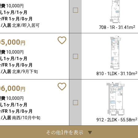
理費
10,000円
礼
1ヶ月
/
1ヶ月
/FR
1ヶ月
/
0ヶ月
/入居
北東/即入居可
2
708 - 1R - 31.41m
05,000
円
理費
10,000円
礼
1ヶ月
/
1ヶ月
/FR
1ヶ月
/
0ヶ月
/入居
北東/9月下旬
2
810 - 1LDK - 31.10m
06,000
円
理費
10,000円
礼
1ヶ月
/
1ヶ月
/FR
1ヶ月
/
0ヶ月
/入居
南西/10月中旬
2
912 - 2LDK - 55.58m
1
その他
件を表示