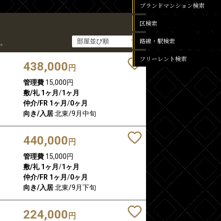
ブランドマンション検索
区検索
路線・駅検索
。
フリーレント検索
438,000
円
管理費
15,000円
敷/礼
1ヶ月
/
1ヶ月
仲介/FR
1ヶ月
/
0ヶ月
向き/入居
北東/9月中旬
440,000
円
管理費
15,000円
敷/礼
1ヶ月
/
1ヶ月
仲介/FR
1ヶ月
/
0ヶ月
向き/入居
北東/9月下旬
224,000
円