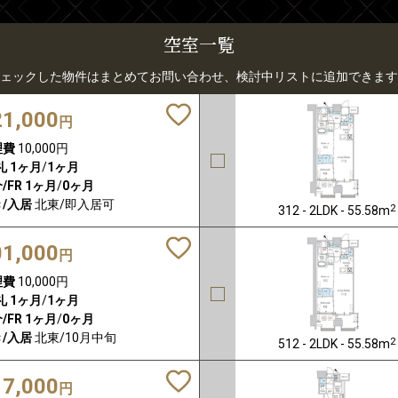
空室一覧
ェックした物件はまとめてお問い合わせ、検討中リストに追加できます
21,000
円
理費
10,000円
礼
1ヶ月
/
1ヶ月
/FR
1ヶ月
/
0ヶ月
/入居
北東/即入居可
2
312 - 2LDK - 55.58m
01,000
円
理費
10,000円
礼
1ヶ月
/
1ヶ月
/FR
1ヶ月
/
0ヶ月
/入居
北東/10月中旬
2
512 - 2LDK - 55.58m
17,000
円