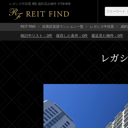
レガシス中目黒 8階 成約済み物件 5758-808
REIT FIND
目黒区賃貸マンション一覧
レガシス中目黒
成約済
検討中リスト：
0
件
保存した条件：
0
件
最近見た物件：
0
件
レガシ