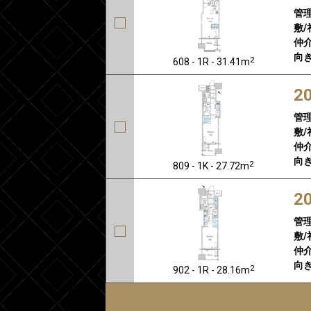
管
敷/
仲介
向き
2
608 - 1R - 31.41m
2
管
敷/
仲介
向き
2
809 - 1K - 27.72m
2
管
敷/
仲介
向き
2
902 - 1R - 28.16m