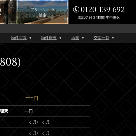
0120-139-692
覧
フリーレント
グ
検索
電話受付 24時間 年中無休
物件写真
物件概要
地図
空室一覧
808)
---
円
管理費
---円
---ヶ月
/
---ヶ月
---ヶ月
/
---ヶ月