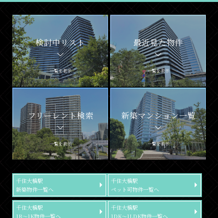
検討中リスト
最近見た物件
一覧を表示
一覧を表示
フリーレント検索
新築マンション一覧
一覧を表示
一覧を表示
千住大橋駅
千住大橋駅
新築物件一覧へ
ペット可物件一覧へ
千住大橋駅
千住大橋駅
1R～1K物件一覧へ
1DK～1LDK物件一覧へ