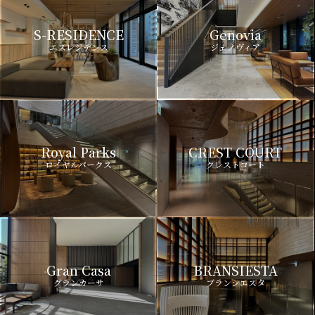
S-RESIDENCE
Genovia
エスレジデンス
ジェノヴィア
Royal Parks
CREST COURT
ロイヤルパークス
クレストコート
Gran Casa
BRANSIESTA
グランカーサ
ブランシエスタ