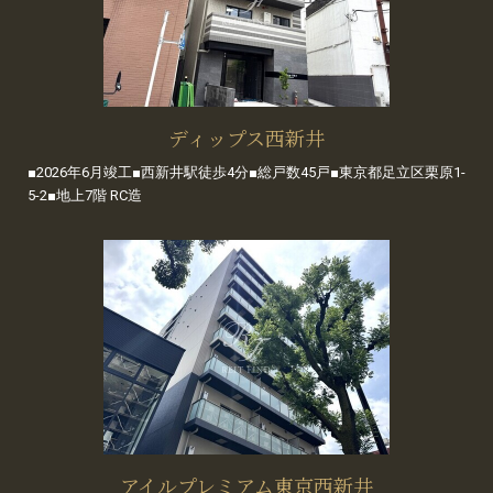
ディップス西新井
■2026年6月竣工■西新井駅徒歩4分■総戸数45戸■東京都足立区栗原1-
5-2■地上7階 RC造
アイルプレミアム東京西新井