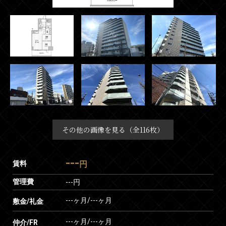
その他の画像を見る（全116枚）
---
賃料
円
管理費
---円
---ヶ月
/
---ヶ月
敷金/礼金
---ヶ月
/
---ヶ月
仲介/FR