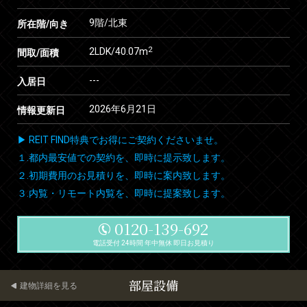
9階/北東
所在階/向き
2
2LDK/40.07m
間取/面積
---
入居日
2026年6月21日
情報更新日
▶ REIT FIND特典でお得にご契約くださいませ。
１.都内最安値での契約を、即時に提示致します。
２.初期費用のお見積りを、即時に案内致します。
３.内覧・リモート内覧を、即時に提案致します。
0120-139-692
電話受付 24時間 年中無休 即日お見積り
部屋設備
建物詳細を見る