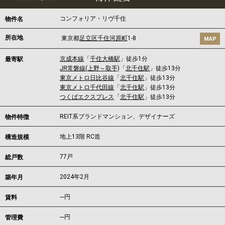
コンフォリア・リヴ千住
物件名
所在地
東京都
足立区
千住河原町
1-8
MAP
京成本線
「
千住大橋駅
」徒歩1分
最寄駅
JR常磐線(上野～取手)
「
北千住駅
」徒歩13分
東京メトロ日比谷線
「
北千住駅
」徒歩13分
東京メトロ千代田線
「
北千住駅
」徒歩13分
つくばエクスプレス
「
北千住駅
」徒歩13分
REIT系ブランドマンション、デザイナーズ
物件特徴
地上13階 RC造
構造規模
77戸
総戸数
2024年2月
築年月
---
円
賃料
---円
管理費