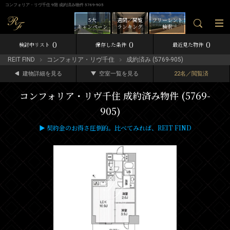
コンフォリア・リヴ千住 9階 成約済み物件 5769-905
5大
週間／閲覧
フリーレント
キャンペーン
ランキング
検索
0
0
0
検討中リスト
保存した条件
最近見た物件
REIT FIND
コンフォリア・リヴ千住
成約済み (5769-905)
建物詳細を見る
空室一覧を見る
22名／閲覧済
コンフォリア・リヴ千住 成約済み物件 (5769-
905)
▶ 契約金のお得さ圧倒的。比べてみれば、REIT FIND