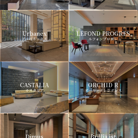
Urbanex
LEFOND PROGRES
アーバネックス
ルフォンプログレ
CASTALIA
ORCHID R
カスタリア
オーキッドレジデンス
Dimus
Brillia ist