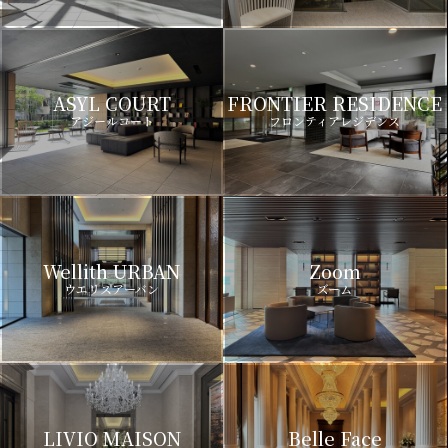
ASYL COURT
FRONTIER RESIDENCE
アジールコート
フロンティアレジデンス
Wellith URBAN
Zoom
ウエリスアーバン
ズーム
LIVIO MAISON
Belle Face