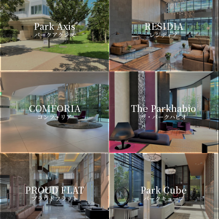
Park Axis
RESIDIA
パークアクシス
レジディア
COMFORIA
The Parkhabio
コンフォリア
ザ・パークハビオ
PROUD FLAT
Park Cube
プラウドフラット
パークキューブ