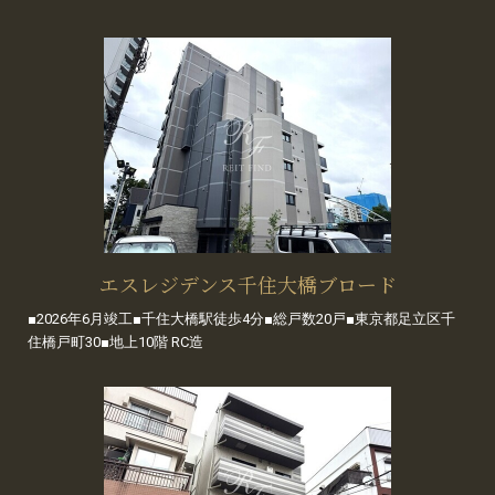
エスレジデンス千住大橋ブロード
■2026年6月竣工■千住大橋駅徒歩4分■総戸数20戸■東京都足立区千
住橋戸町30■地上10階 RC造