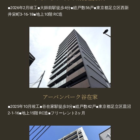
■2026年2月竣工■大師前駅徒歩4分■総戸数56戸■東京都足立区西新
井栄町3-16-18■地上10階 RC造
アーバンパーク谷在家
■2025年10月竣工■谷在家駅徒歩3分■総戸数42戸■東京都足立区皿沼
2-1-16■地上15階 RC造■フリーレント2ヶ月