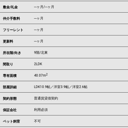
---ヶ月
/
---ヶ月
敷金/礼金
---ヶ月
仲介手数料
---ヶ月
フリーレント
---ヶ月
更新料
9階/北東
所在階/向き
2LDK
間取り
2
40.07m
専有面積
LDK10.9帖／洋室3.9帖／洋室2.6帖
部屋詳細
普通賃貸借契約
契約形態
利用必須
保証会社
不可
ペット飼育