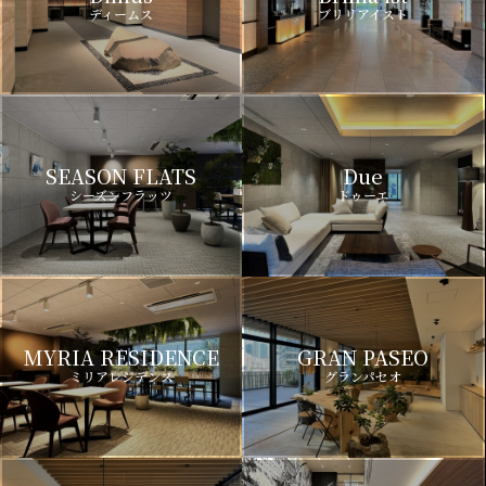
ディームス
ブリリアイスト
SEASON FLATS
Due
シーズンフラッツ
ドゥーエ
MYRIA RESIDENCE
GRAN PASEO
ミリアレジデンス
グランパセオ