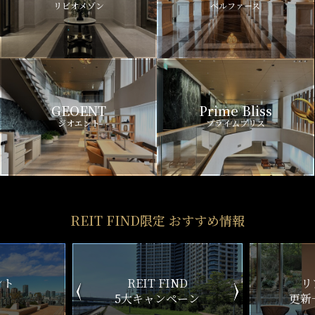
リビオメゾン
ベルファース
GEOENT
Prime Bliss
ジオエント
プライムブリス
REIT FIND限定 おすすめ情報
ND
リアルタイム
新
ペーン
更新一覧チェック