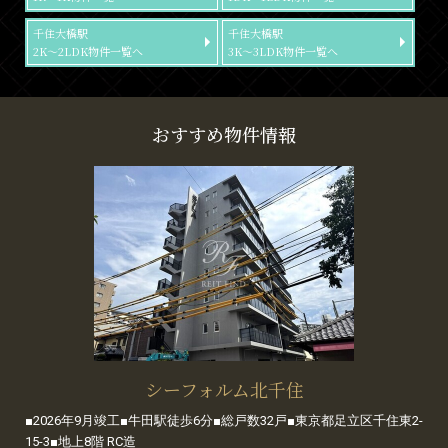
千住大橋駅
千住大橋駅
2K～2LDK物件一覧へ
3K～3LDK物件一覧へ
おすすめ物件情報
シーフォルム北千住
■2026年9月竣工■牛田駅徒歩6分■総戸数32戸■東京都足立区千住東2-
15-3■地上8階 RC造