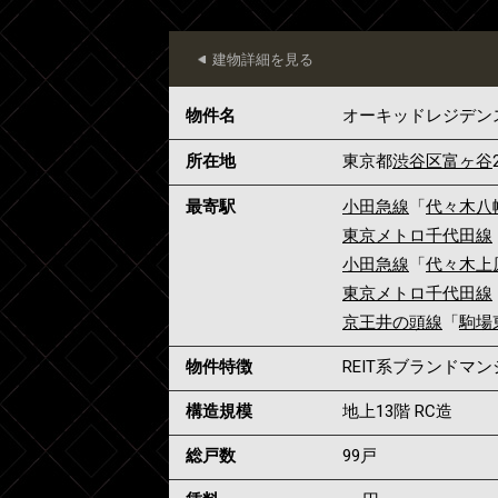
建物詳細を見る
物件名
オーキッドレジデン
所在地
東京都
渋谷区
富ヶ谷
最寄駅
小田急線
「
代々木八
東京メトロ千代田線
小田急線
「
代々木上
東京メトロ千代田線
京王井の頭線
「
駒場
物件特徴
REIT系ブランドマ
構造規模
地上13階 RC造
総戸数
99戸