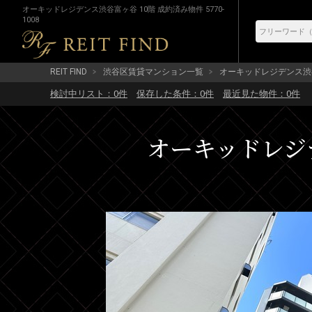
オーキッドレジデンス渋谷富ヶ谷 10階 成約済み物件 5770-
1008
REIT FIND
渋谷区賃貸マンション一覧
オーキッドレジデンス渋
検討中リスト：
0
件
保存した条件：
0
件
最近見た物件：
0
件
オーキッドレジデ