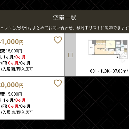
空室一覧
ェックした物件はまとめてお問い合わせ、検討中リストに追加できます
41,000
円
理費
15,000円
礼
1ヶ月
/
0ヶ月
/FR
0ヶ月
/
0ヶ月
/入居
西/即入居可
2
801 - 1LDK - 37.83m
20,000
円
理費
15,000円
礼
1ヶ月
/
0ヶ月
/FR
0ヶ月
/
0ヶ月
/入居
東/即入居可