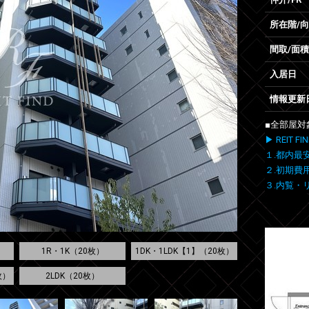
所在階/
間取/面積
入居日
情報更新
■全部屋対
▶ REIT
１.都内最
２.初期費
３.内覧・
1R・1K（20枚）
1DK・1LDK【1】（20枚）
枚）
2LDK（20枚）