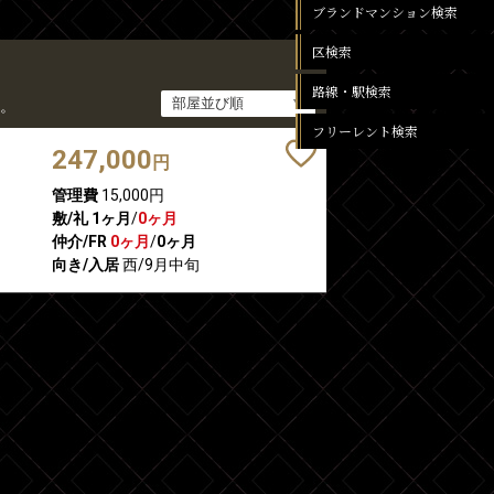
ブランドマンション検索
区検索
路線・駅検索
。
フリーレント検索
247,000
円
管理費
15,000円
敷/礼
1ヶ月
/
0ヶ月
仲介/FR
0ヶ月
/
0ヶ月
向き/入居
西/9月中旬