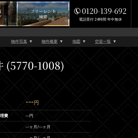
0120-139-692
覧
フリーレント
グ
検索
電話受付 24時間 年中無休
物件写真
物件概要
地図
空室一覧
770-1008)
---
円
管理費
---円
---ヶ月
/
---ヶ月
---ヶ月
/
---ヶ月