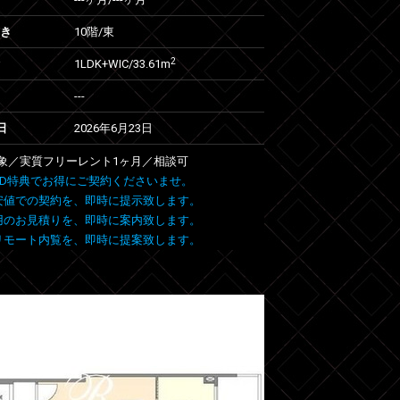
向き
10階/東
2
1LDK+WIC/33.61m
---
日
2026年6月23日
象／実質フリーレント1ヶ月／相談可
 FIND特典でお得にご契約くださいませ。
安値での契約を、即時に提示致します。
用のお見積りを、即時に案内致します。
リモート内覧を、即時に提案致します。