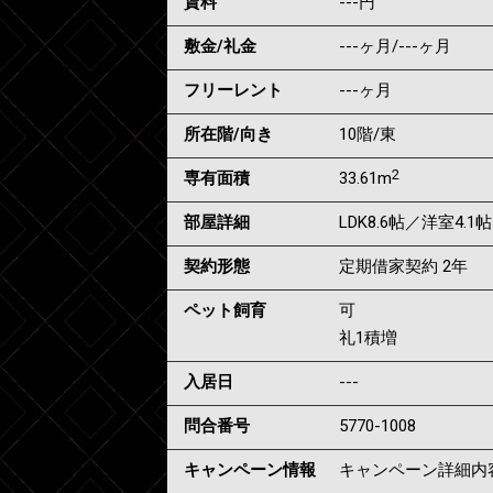
賃料
---
円
敷金/礼金
---ヶ月
/
---ヶ月
フリーレント
---ヶ月
所在階/向き
10階/東
2
専有面積
33.61m
部屋詳細
LDK8.6帖／洋室4.1帖
契約形態
定期借家契約 2年
ペット飼育
可
礼1積増
入居日
---
問合番号
5770-1008
キャンペーン情報
キャンペーン詳細内