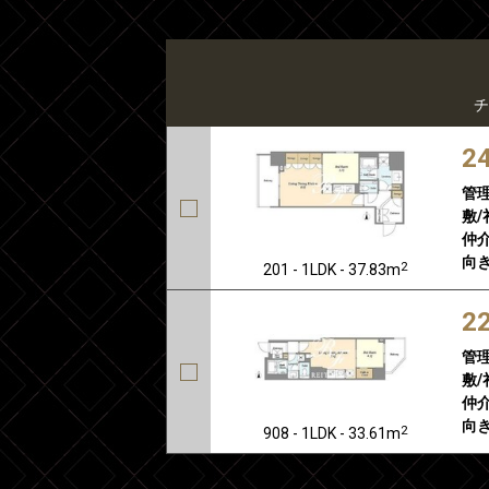
チ
2
管
敷/
仲介
向き
2
201 - 1LDK - 37.83m
2
管
敷/
仲介
向き
2
908 - 1LDK - 33.61m