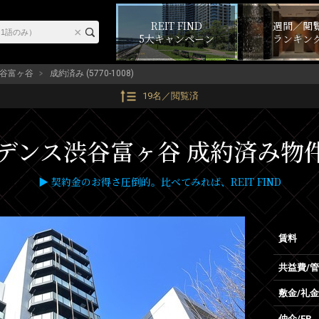
REIT FIND
週間／閲
5大キャンペーン
ランキン
谷富ヶ谷
成約済み (5770-1008)
19名／閲覧済
ンス渋谷富ヶ谷 成約済み物件 (5
▶ 契約金のお得さ圧倒的。比べてみれば、REIT FIND
賃料
共益費/
敷金/礼金
仲介/FR