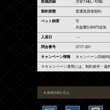
部屋詳細
洋室7.6帖／K2帖
契約形態
普通賃貸借契約
ペット飼育
可
共益費3,500円追加
入居日
---
問合番号
5777-201
キャンペーン情報
キャンペーン詳細内
※キャンペーン適用には、制約条件・違
建物詳細を見る