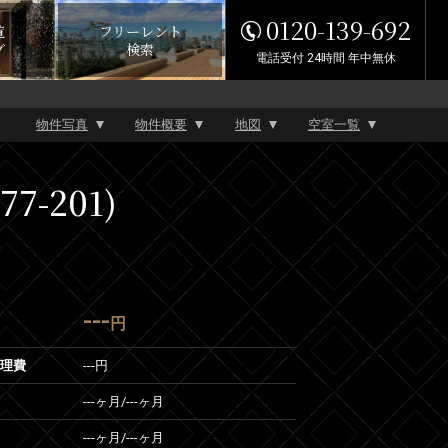
0120-139-692
覧
フリーレント
グ
検索
電話受付 24時間 年中無休
物件写真
物件概要
地図
空室一覧
-201)
---
円
管理費
---円
---ヶ月
/
---ヶ月
---ヶ月
/
---ヶ月