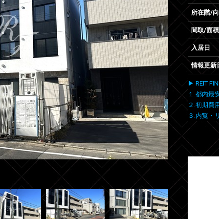
所在階/
間取/面積
入居日
情報更新
▶ REIT
１.都内最
２.初期費
３.内覧・