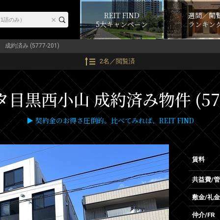
REIT FIND
週間／閲
5大キャンペーン
ランキン
成約済み (5777-201)
2名／閲覧済
目黒西小山 成約済み物件 (5777
▶ 契約金のお得さ圧倒的。比べてみれば、REIT FIND
賃料
共益費/
敷金/礼金
仲介/FR