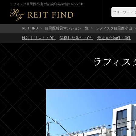
ラフィスタ目黒西小山 2階 成約済み物件 5777-201
REIT FIND
目黒区賃貸マンション一覧
ラフィスタ目黒西小山
検討中リスト：
0
件
保存した条件：
0
件
最近見た物件：
0
件
ラフィスタ