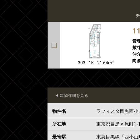
チ
1
管
敷/
仲介
向き
2
303 - 1K - 21.64m
建物詳細を見る
物件名
ラフィスタ目黒西小
所在地
東京都
目黒区
原町
1-
最寄駅
東急目黒線
「
西小山