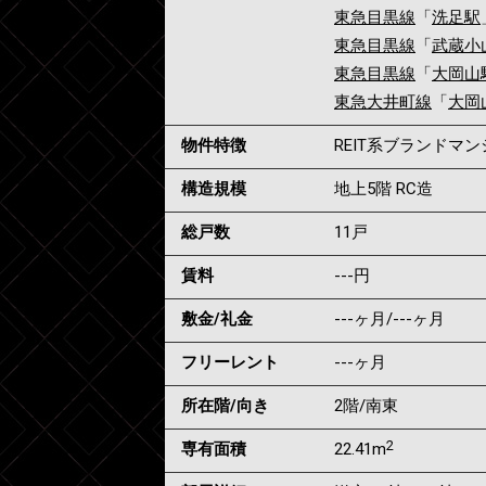
東急目黒線
「
洗足駅
東急目黒線
「
武蔵小
東急目黒線
「
大岡山
東急大井町線
「
大岡
物件特徴
REIT系ブランドマ
構造規模
地上5階 RC造
総戸数
11戸
賃料
---
円
敷金/礼金
---ヶ月
/
---ヶ月
フリーレント
---ヶ月
所在階/向き
2階/南東
2
専有面積
22.41m