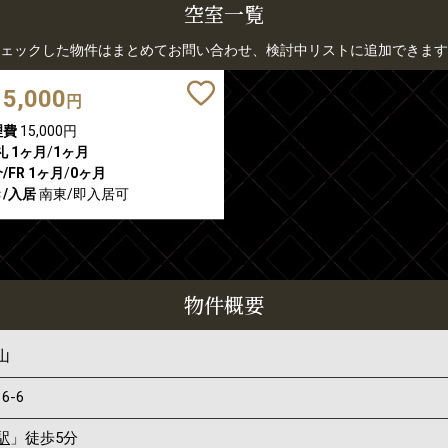
空室一覧
ェックした物件はまとめてお問い合わせ、検討中リストに追加できます
15,000
円
理費
15,000円
礼
1ヶ月
/
1ヶ月
/FR
1ヶ月
/
0ヶ月
/入居
南東/即入居可
物件概要
山
16-6
駅
」徒歩5分