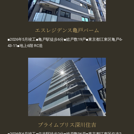
エスレジデンス亀戸バーム
■2026年5月竣工■亀戸駅徒歩6分■総戸数19戸■東京都江東区亀戸6-
43-11■地上6階 RC造
プライムブリス深川住吉
■2026年6月竣工■住吉駅徒歩2分■総戸数36戸■東京都江東区住吉2-