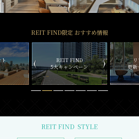
REIT FIND限定 おすすめ情報
ND
リアルタイム
新
ペーン
更新一覧チェック
REIT FIND
STYLE