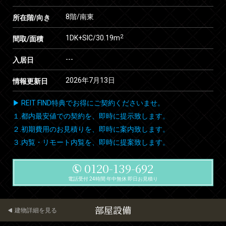
8階/南東
所在階/向き
2
1DK+SIC/30.19m
間取/面積
---
入居日
2026年7月13日
情報更新日
▶ REIT FIND特典でお得にご契約くださいませ。
１.都内最安値での契約を、即時に提示致します。
２.初期費用のお見積りを、即時に案内致します。
３.内覧・リモート内覧を、即時に提案致します。
0120-139-692
電話受付 24時間 年中無休 即日お見積り
部屋設備
建物詳細を見る