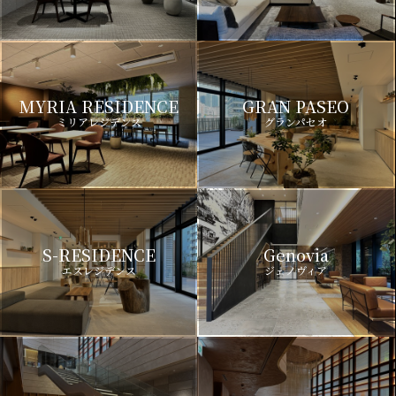
MYRIA RESIDENCE
GRAN PASEO
ミリアレジデンス
グランパセオ
S-RESIDENCE
Genovia
エスレジデンス
ジェノヴィア