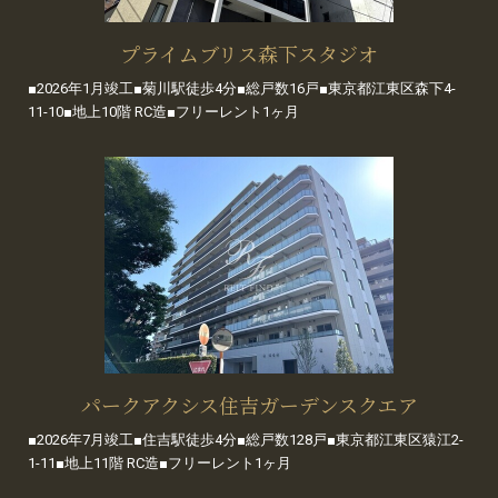
プライムブリス森下スタジオ
■2026年1月竣工■菊川駅徒歩4分■総戸数16戸■東京都江東区森下4-
11-10■地上10階 RC造■フリーレント1ヶ月
パークアクシス住吉ガーデンスクエア
■2026年7月竣工■住吉駅徒歩4分■総戸数128戸■東京都江東区猿江2-
1-11■地上11階 RC造■フリーレント1ヶ月