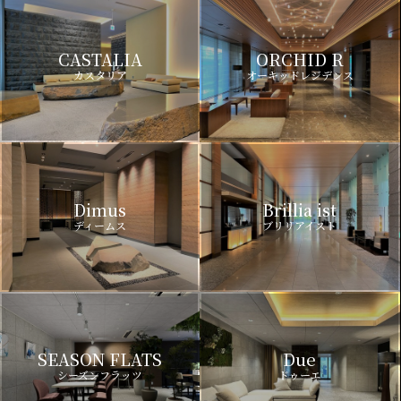
CASTALIA
ORCHID R
カスタリア
オーキッドレジデンス
Dimus
Brillia ist
ディームス
ブリリアイスト
SEASON FLATS
Due
シーズンフラッツ
ドゥーエ