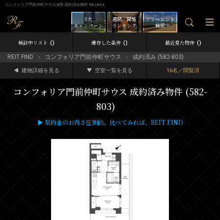
コンフォリア門前仲町サウス 8階 成約済み物件 582-803
5大
週間／閲覧
フリーレント
キャンペーン
ランキング
検索
0
0
0
検討中リスト
保存した条件
最近見た物件
REIT FIND
コンフォリア門前仲町サウス
成約済み (582-803)
建物詳細を見る
空室一覧を見る
16名／閲覧済
コンフォリア門前仲町サウス 成約済み物件 (582-
803)
▶ 契約金のお得さ圧倒的。比べてみれば、REIT FIND