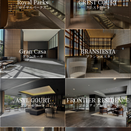
Royal Parks
CREST COURT
ロイヤルパークス
クレストコート
Gran Casa
BRANSIESTA
グランカーサ
ブランシエスタ
ASYL COURT
FRONTIER RESIDENCE
アジールコート
フロンティアレジデンス