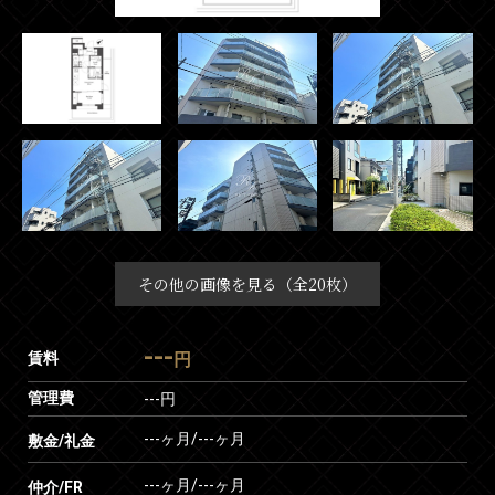
その他の画像を見る（全20枚）
---
賃料
円
管理費
---円
---ヶ月
/
---ヶ月
敷金/礼金
---ヶ月
/
---ヶ月
仲介/FR