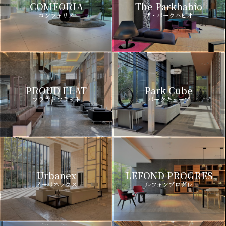
COMFORIA
The Parkhabio
コンフォリア
ザ・パークハビオ
PROUD FLAT
Park Cube
プラウドフラット
パークキューブ
Urbanex
LEFOND PROGRES
アーバネックス
ルフォンプログレ