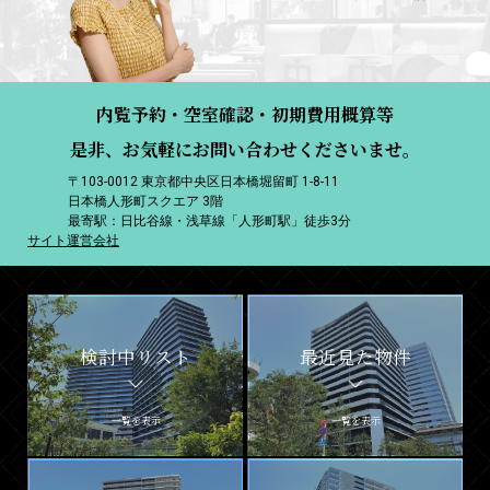
内覧予約・空室確認・初期費用概算等
是非、お気軽にお問い合わせくださいませ。
〒103-0012 東京都中央区日本橋堀留町 1-8-11
日本橋人形町スクエア 3階
最寄駅：日比谷線・浅草線「人形町駅」徒歩3分
サイト運営会社
検討中リスト
最近見た物件
一覧を表示
一覧を表示