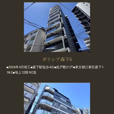
ガリシア森下6
■2026年4月竣工■森下駅徒歩4分■総戸数21戸■東京都江東区森下1-
18-2■地上12階 RC造