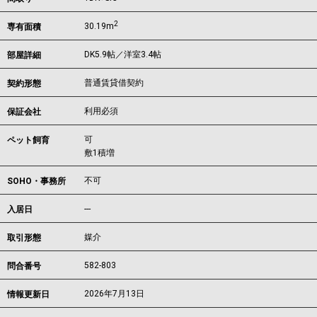
2
30.19m
専有面積
DK5.9帖／洋室3.4帖
部屋詳細
普通賃貸借契約
契約形態
利用必須
保証会社
可
ペット飼育
敷1積増
不可
SOHO・事務所
---
入居日
媒介
取引形態
582-803
問合番号
2026年7月13日
情報更新日