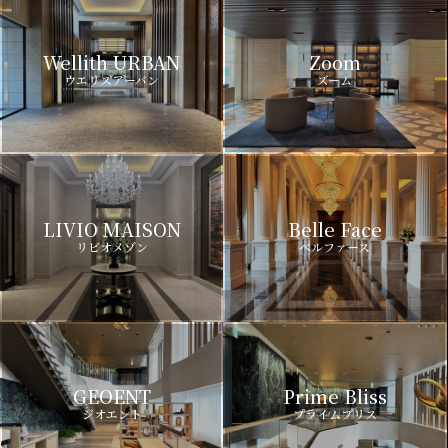
Wellith URBAN
Zoom
ウエリスアーバン
ズーム
LIVIO MAISON
Belle Face
リビオメゾン
ベルファース
GEOENT
Prime Bliss
ジオエント
プライムブリス