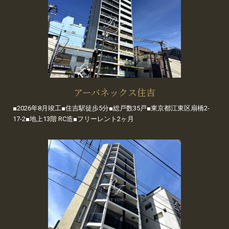
アーバネックス住吉
■2026年8月竣工■住吉駅徒歩5分■総戸数35戸■東京都江東区扇橋2-
17-2■地上13階 RC造■フリーレント2ヶ月