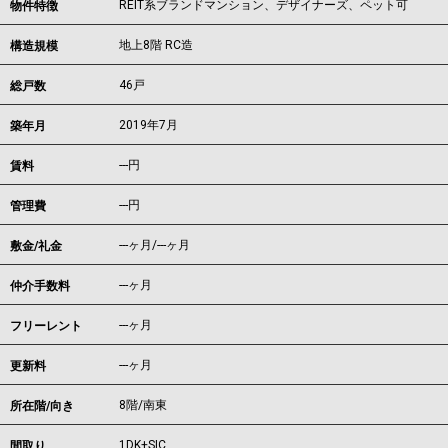
REIT系ブランドマンション、デザイナーズ、ペット可
物件特徴
地上8階 RC造
構造規模
46戸
総戸数
2019年7月
築年月
---
円
賃料
---円
管理費
---ヶ月
/
---ヶ月
敷金/礼金
---ヶ月
仲介手数料
---ヶ月
フリーレント
---ヶ月
更新料
8階/南東
所在階/向き
1DK+SIC
間取り