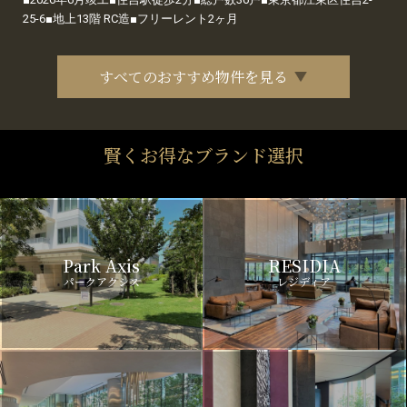
25-6■地上13階 RC造■フリーレント2ヶ月
すべてのおすすめ物件を見る
賢くお得なブランド選択
Park Axis
RESIDIA
パークアクシス
レジディア