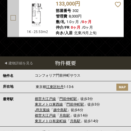
133,000円
部屋番号
302
管理費
8,000円
敷/礼
1.0ヶ月
/
0ヶ月
仲介/FR
0ヶ月
/
0ヶ月
1K - 25.53m2
向き/入居
北東/9月上旬
物件概要
建物詳細を見る
コンフォリア門前仲町サウス
物件名
所在地
東京都
江東区
牡丹
1-13-6
MAP
都営大江戸線
「
門前仲町駅
」徒歩3分
最寄駅
東京メトロ東西線
「
門前仲町駅
」徒歩3分
JR京葉線
「
越中島駅
」徒歩6分
都営大江戸線
「
月島駅
」徒歩14分
東京メトロ有楽町線
「
月島駅
」徒歩14分