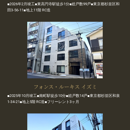
■2026年2月竣工■東高円寺駅徒歩1分■総戸数99戸■東京都杉並区和
田3-56-11■地上11階 RC造
フォンス・ルーキス イズミ
■2025年10月竣工■南町駅徒歩10分■総戸数14戸■東京都杉並区和泉
1-34-21■地上5階 RC造■フリーレント3ヶ月