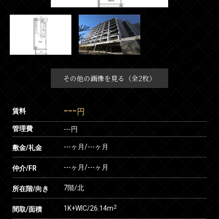
その他の画像を見る（全2枚）
---
賃料
円
管理費
---円
---ヶ月
/
---ヶ月
敷金/礼金
---ヶ月
/
---ヶ月
仲介/FR
7階/北
所在階/向き
2
1K+WIC/26.14m
間取/面積