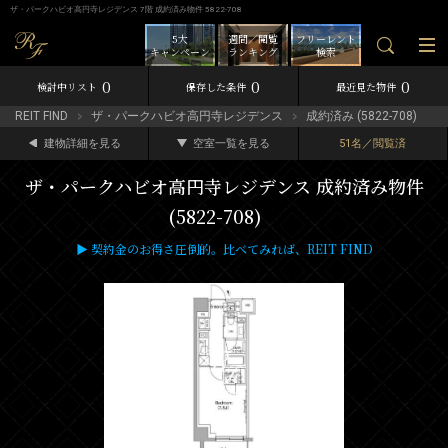
ザ・パークハビオ高円寺レジデンス 7階 成約済み物件 5822-708
5大
週間／閲覧
フリーレント
キャンペーン
ランキング
検索
0
0
0
検討中リスト
保存した条件
最近見た物件
REIT FIND
ザ・パークハビオ高円寺レジデンス
成約済み (5822-708)
建物詳細を見る
空室一覧を見る
51名／閲覧済
ザ・パークハビオ高円寺レジデンス 成約済み物件
(5822-708)
▶ 契約金のお得さ圧倒的。比べてみれば、REIT FIND