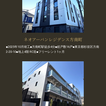
ネオアーバンレジデンス方南町
■2025年10月竣工■方南町駅徒歩4分■総戸数16戸■東京都杉並区方南
2-20-10■地上4階 RC造■フリーレント1ヶ月