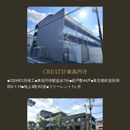
CREATIF東高円寺
■2026年2月竣工■東高円寺駅徒歩7分■総戸数44戸■東京都杉並区和
田3-1-19■地上4階 RC造■フリーレント1ヶ月