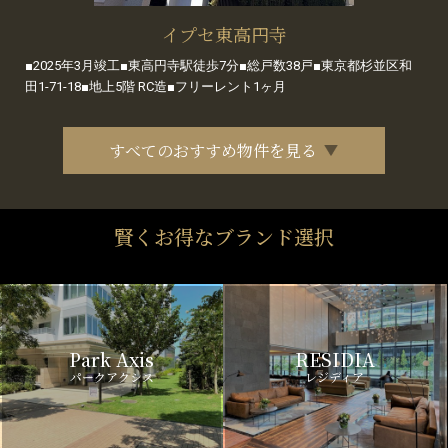
イプセ東高円寺
■2025年3月竣工■東高円寺駅徒歩7分■総戸数38戸■東京都杉並区和
田1-71-18■地上5階 RC造■フリーレント1ヶ月
すべてのおすすめ物件を見る
賢くお得なブランド選択
Park Axis
RESIDIA
パークアクシス
レジディア