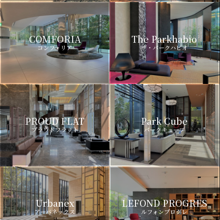
COMFORIA
The Parkhabio
コンフォリア
ザ・パークハビオ
PROUD FLAT
Park Cube
プラウドフラット
パークキューブ
Urbanex
LEFOND PROGRES
アーバネックス
ルフォンプログレ