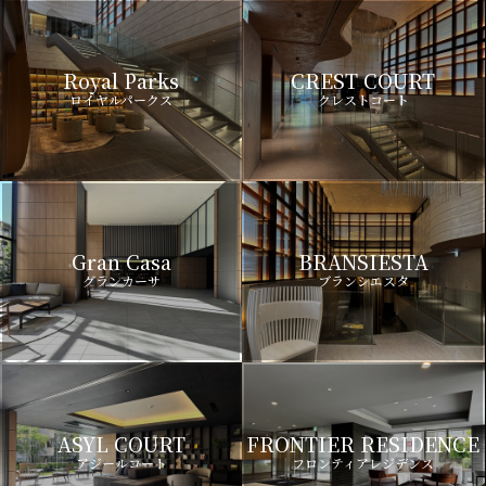
Royal Parks
CREST COURT
ロイヤルパークス
クレストコート
Gran Casa
BRANSIESTA
グランカーサ
ブランシエスタ
ASYL COURT
FRONTIER RESIDENCE
アジールコート
フロンティアレジデンス