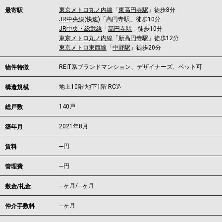
東京メトロ丸ノ内線
「
東高円寺駅
」徒歩8分
最寄駅
JR中央線(快速)
「
高円寺駅
」徒歩10分
JR中央・総武線
「
高円寺駅
」徒歩10分
東京メトロ丸ノ内線
「
新高円寺駅
」徒歩12分
東京メトロ東西線
「
中野駅
」徒歩20分
REIT系ブランドマンション、デザイナーズ、ペット可
物件特徴
地上10階 地下1階 RC造
構造規模
140戸
総戸数
2021年8月
築年月
---
円
賃料
---円
管理費
---ヶ月
/
---ヶ月
敷金/礼金
---ヶ月
仲介手数料