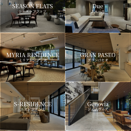
SEASON FLATS
Due
シーズンフラッツ
ドゥーエ
MYRIA RESIDENCE
GRAN PASEO
ミリアレジデンス
グランパセオ
S-RESIDENCE
Genovia
エスレジデンス
ジェノヴィア