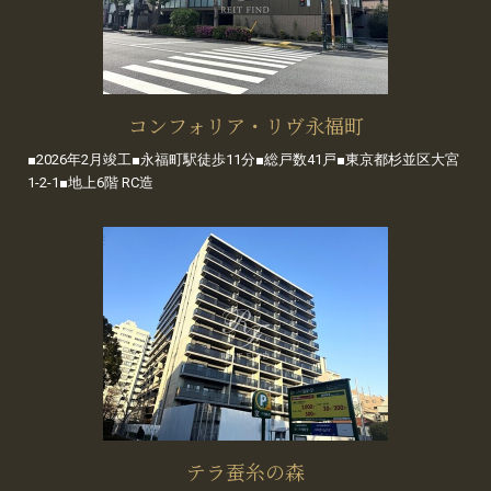
コンフォリア・リヴ永福町
■2026年2月竣工■永福町駅徒歩11分■総戸数41戸■東京都杉並区大宮
1-2-1■地上6階 RC造
テラ蚕糸の森