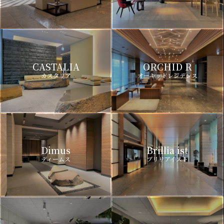
CASTALIA
ORCHID R
カスタリア
オーキッドレジデンス
Dimus
Brillia ist
ディームス
ブリリアイスト