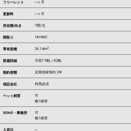
---ヶ月
フリーレント
---ヶ月
更新料
7階/北
所在階/向き
1K+WIC
間取り
2
26.14m
専有面積
洋室7.5帖／K2帖
部屋詳細
定期借家契約 2年
契約形態
利用必須
保証会社
可
ペット飼育
敷1積増
可
SOHO・事務所
敷1積増
---
入居日