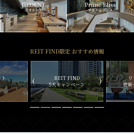
GEOENT
Prime Bliss
ジオエント
プライムブリス
REIT FIND限定 おすすめ情報
ND
リアルタイム
新
ペーン
更新一覧チェック