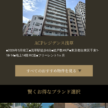
ACPレジデンス浅草
■2026年5月竣工■浅草駅徒歩6分■総戸数49戸■東京都台東区千束1-
18-14■地上14階 RC造■フリーレント1ヶ月
すべてのおすすめ物件を見る
賢くお得なブランド選択