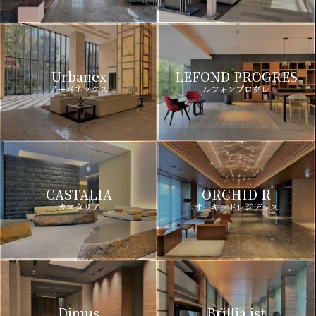
Urbanex
LEFOND PROGRES
アーバネックス
ルフォンプログレ
CASTALIA
ORCHID R
カスタリア
オーキッドレジデンス
Dimus
Brillia ist