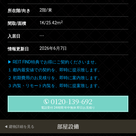
2階/東
所在階/向き
2
1K/25.42m
間取/面積
---
入居日
2026年6月7日
情報更新日
▶ REIT FIND特典でお得にご契約くださいませ。
１.都内最安値での契約を、即時に提示致します。
２.初期費用のお見積りを、即時に案内致します。
３.内覧・リモート内覧を、即時に提案致します。
0120-139-692
電話受付 24時間 年中無休 即日お見積り
部屋設備
建物詳細を見る