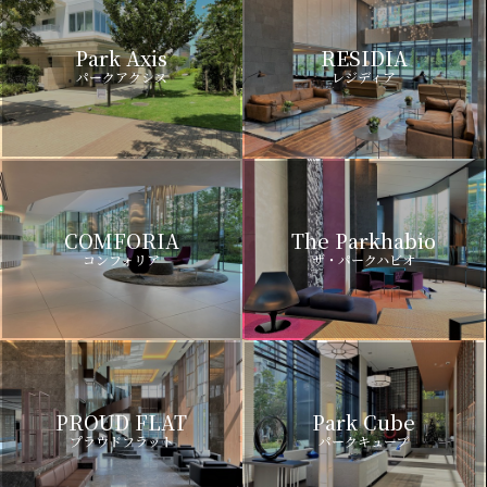
Park Axis
RESIDIA
パークアクシス
レジディア
COMFORIA
The Parkhabio
コンフォリア
ザ・パークハビオ
PROUD FLAT
Park Cube
プラウドフラット
パークキューブ