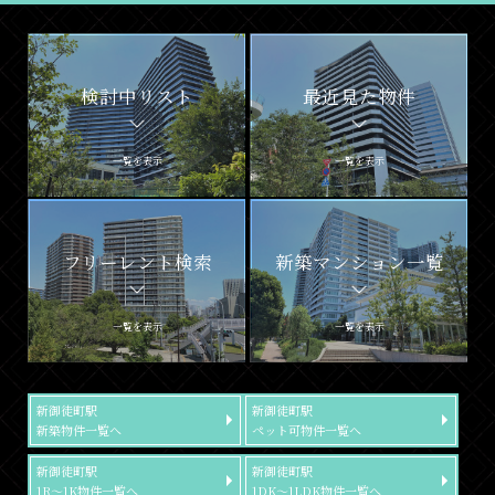
検討中リスト
最近見た物件
一覧を表示
一覧を表示
フリーレント検索
新築マンション一覧
一覧を表示
一覧を表示
新御徒町駅
新御徒町駅
新築物件一覧へ
ペット可物件一覧へ
新御徒町駅
新御徒町駅
1R～1K物件一覧へ
1DK～1LDK物件一覧へ