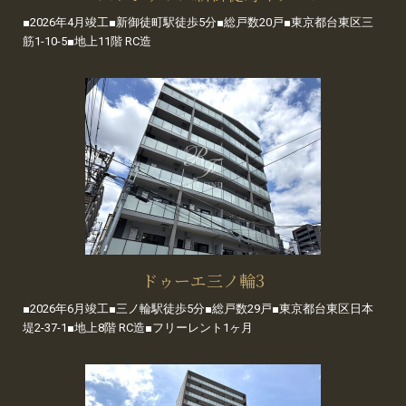
■2026年4月竣工■新御徒町駅徒歩5分■総戸数20戸■東京都台東区三
筋1-10-5■地上11階 RC造
ドゥーエ三ノ輪3
■2026年6月竣工■三ノ輪駅徒歩5分■総戸数29戸■東京都台東区日本
堤2-37-1■地上8階 RC造■フリーレント1ヶ月