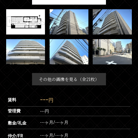
その他の画像を見る（全21枚）
---
賃料
円
管理費
---円
---ヶ月
/
---ヶ月
敷金/礼金
---ヶ月
/
---ヶ月
仲介/FR