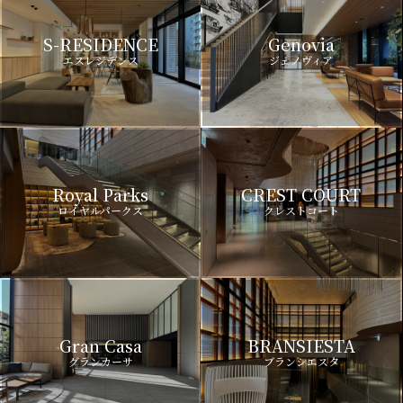
S-RESIDENCE
Genovia
エスレジデンス
ジェノヴィア
Royal Parks
CREST COURT
ロイヤルパークス
クレストコート
Gran Casa
BRANSIESTA
グランカーサ
ブランシエスタ