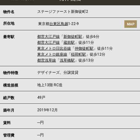
ステージファースト新御徒町2
物件名
所在地
東京都
台東区
鳥越
1-22-9
MAP
都営大江戸線
「
新御徒町駅
」徒歩6分
最寄駅
都営大江戸線
「
蔵前駅
」徒歩11分
東京メトロ日比谷線
「
仲御徒町駅
」徒歩11分
東京メトロ銀座線
「
稲荷町駅
」徒歩12分
都営浅草線
「
浅草橋駅
」徒歩13分
デザイナーズ、分譲賃貸
物件特徴
地上13階 RC造
構造規模
49戸
総戸数
2019年12月
築年月
---
円
賃料
---円
管理費