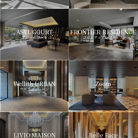
ASYL COURT
FRONTIER RESIDENCE
アジールコート
フロンティアレジデンス
Wellith URBAN
Zoom
ウエリスアーバン
ズーム
LIVIO MAISON
Belle Face