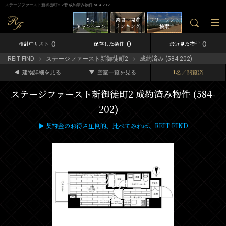
ステージファースト新御徒町2 2階 成約済み物件 584-202
5大
週間／閲覧
フリーレント
キャンペーン
ランキング
検索
0
0
0
検討中リスト
保存した条件
最近見た物件
REIT FIND
ステージファースト新御徒町2
成約済み (584-202)
建物詳細を見る
空室一覧を見る
1名／閲覧済
ステージファースト新御徒町2 成約済み物件 (584-
202)
▶ 契約金のお得さ圧倒的。比べてみれば、REIT FIND