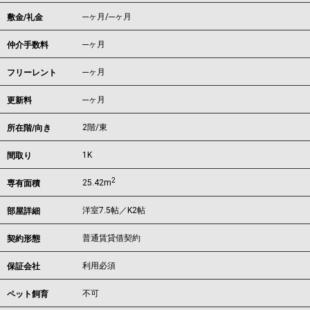
---ヶ月
/
---ヶ月
敷金/礼金
---ヶ月
仲介手数料
---ヶ月
フリーレント
---ヶ月
更新料
2階/東
所在階/向き
1K
間取り
2
25.42m
専有面積
洋室7.5帖／K2帖
部屋詳細
普通賃貸借契約
契約形態
利用必須
保証会社
不可
ペット飼育