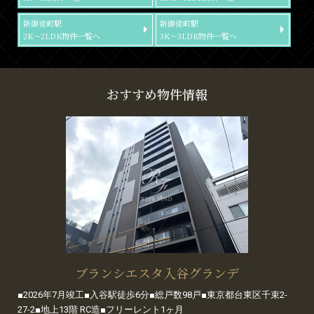
新御徒町駅
新御徒町駅
2K～2LDK物件一覧へ
3K～3LDK物件一覧へ
おすすめ物件情報
ブランシエスタ入谷グランデ
■2026年7月竣工■入谷駅徒歩6分■総戸数98戸■東京都台東区千束2-
27-2■地上13階 RC造■フリーレント1ヶ月