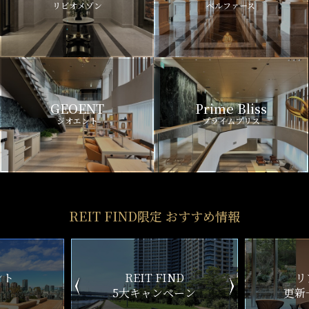
リビオメゾン
ベルファース
GEOENT
Prime Bliss
ジオエント
プライムブリス
REIT FIND限定 おすすめ情報
ND
リアルタイム
新
ペーン
更新一覧チェック