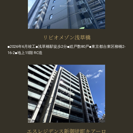
リビオメゾン浅草橋
■2026年6月竣工■浅草橋駅徒歩2分■総戸数80戸■東京都台東区柳橋2-
16-2■地上15階 RC造
エスレジデンス新御徒町キアーロ