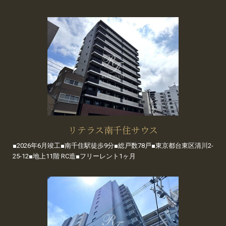
リテラス南千住サウス
■2026年6月竣工■南千住駅徒歩9分■総戸数78戸■東京都台東区清川2-
25-12■地上11階 RC造■フリーレント1ヶ月