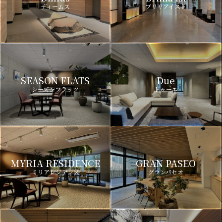
ディームス
ブリリアイスト
SEASON FLATS
Due
シーズンフラッツ
ドゥーエ
MYRIA RESIDENCE
GRAN PASEO
ミリアレジデンス
グランパセオ