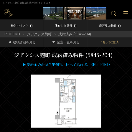
ジアクシス麹町 2階 成約済み物件 5845-204
5大
週間／閲覧
フリーレント
キャンペーン
ランキング
検索
0
0
0
検討中リスト
保存した条件
最近見た物件
REIT FIND
ジアクシス麹町
成約済み (5845-204)
建物詳細を見る
空室一覧を見る
1名／閲覧済
ジアクシス麹町 成約済み物件 (5845-204)
▶ 契約金のお得さ圧倒的。比べてみれば、REIT FIND