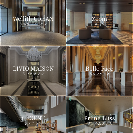
Wellith URBAN
Zoom
ウエリスアーバン
ズーム
LIVIO MAISON
Belle Face
リビオメゾン
ベルファース
GEOENT
Prime Bliss
ジオエント
プライムブリス