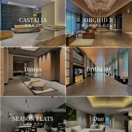
CASTALIA
ORCHID R
カスタリア
オーキッドレジデンス
Dimus
Brillia ist
ディームス
ブリリアイスト
SEASON FLATS
Due
シーズンフラッツ
ドゥーエ