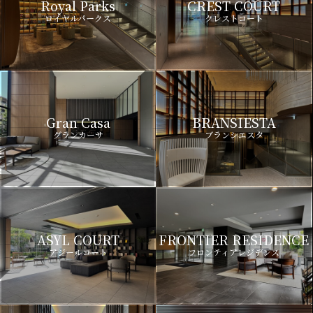
Royal Parks
CREST COURT
ロイヤルパークス
クレストコート
Gran Casa
BRANSIESTA
グランカーサ
ブランシエスタ
ASYL COURT
FRONTIER RESIDENCE
アジールコート
フロンティアレジデンス