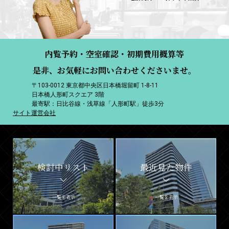
内覧予約・空室確認・初期費用概算等
是非、お気軽にお問い合わせくださいませ。
〒103-0012 東京都中央区日本橋堀留町 1-8-11
日本橋人形町スクエア 3階
最寄駅：日比谷線・浅草線「人形町駅」徒歩3分
サイト運営会社
検討中リスト
最近見た物件
一覧を表示
一覧を表示