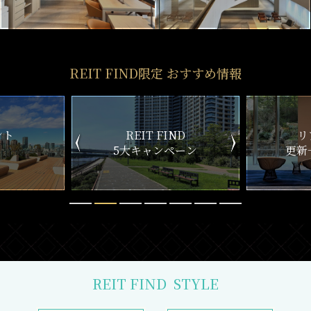
REIT FIND限定 おすすめ情報
ND
リアルタイム
新
ペーン
更新一覧チェック
REIT FIND
STYLE