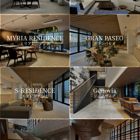
MYRIA RESIDENCE
GRAN PASEO
ミリアレジデンス
グランパセオ
S-RESIDENCE
Genovia
エスレジデンス
ジェノヴィア