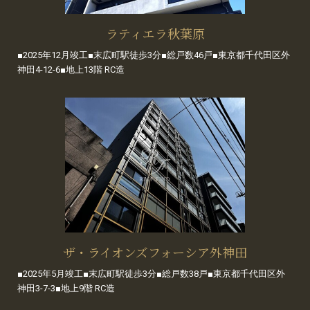
ラティエラ秋葉原
■2025年12月竣工■末広町駅徒歩3分■総戸数46戸■東京都千代田区外
神田4-12-6■地上13階 RC造
ザ・ライオンズフォーシア外神田
■2025年5月竣工■末広町駅徒歩3分■総戸数38戸■東京都千代田区外
神田3-7-3■地上9階 RC造