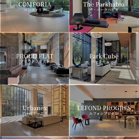
COMFORIA
The Parkhabio
コンフォリア
ザ・パークハビオ
PROUD FLAT
Park Cube
プラウドフラット
パークキューブ
Urbanex
LEFOND PROGRES
アーバネックス
ルフォンプログレ