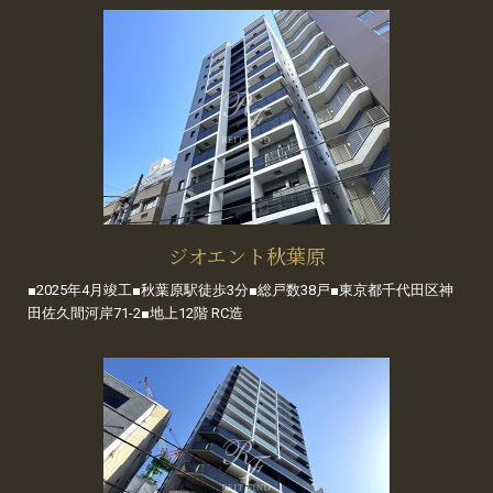
ジオエント秋葉原
■2025年4月竣工■秋葉原駅徒歩3分■総戸数38戸■東京都千代田区神
田佐久間河岸71-2■地上12階 RC造