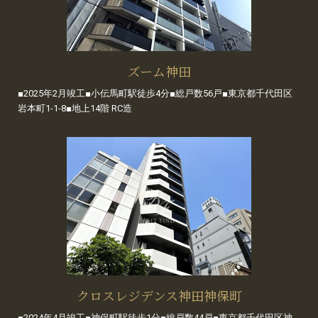
ズーム神田
■2025年2月竣工■小伝馬町駅徒歩4分■総戸数56戸■東京都千代田区
岩本町1-1-8■地上14階 RC造
クロスレジデンス神田神保町
■2024年4月竣工■神保町駅徒歩1分■総戸数44戸■東京都千代田区神