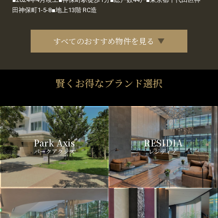
田神保町1-5-8■地上13階 RC造
すべてのおすすめ物件を見る
賢くお得なブランド選択
Park Axis
RESIDIA
パークアクシス
レジディア