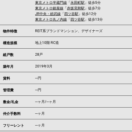
東京メトロ半蔵門線
「
永田町駅
」徒歩5分
東京メトロ銀座線
「
赤坂見附駅
」徒歩7分
JR中央・総武線
「
四ツ谷駅
」徒歩12分
東京メトロ丸ノ内線
「
四ツ谷駅
」徒歩13分
REIT系ブランドマンション、デザイナーズ
物件特徴
地上10階 RC造
構造規模
28戸
総戸数
2019年3月
築年月
---
円
賃料
---円
管理費
---ヶ月
/
---ヶ月
敷金/礼金
---ヶ月
仲介手数料
---ヶ月
フリーレント