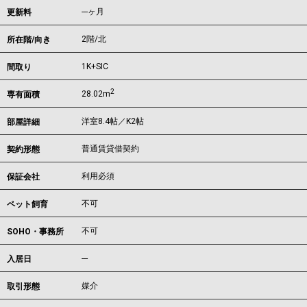
---ヶ月
更新料
2階/北
所在階/向き
1K+SIC
間取り
2
28.02m
専有面積
洋室8.4帖／K2帖
部屋詳細
普通賃貸借契約
契約形態
利用必須
保証会社
不可
ペット飼育
不可
SOHO・事務所
---
入居日
媒介
取引形態