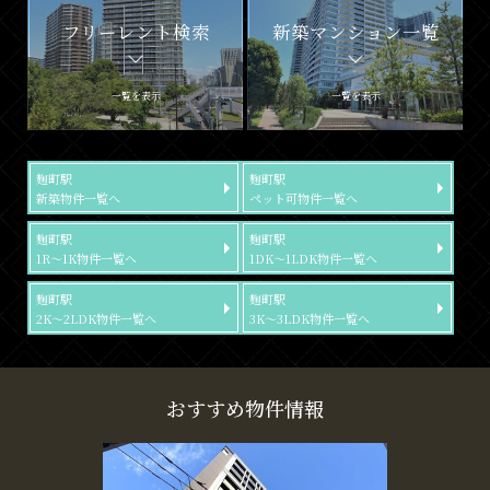
フリーレント検索
新築マンション一覧
一覧を表示
一覧を表示
麹町駅
麹町駅
新築物件一覧へ
ペット可物件一覧へ
麹町駅
麹町駅
1R～1K物件一覧へ
1DK～1LDK物件一覧へ
麹町駅
麹町駅
2K～2LDK物件一覧へ
3K～3LDK物件一覧へ
おすすめ物件情報