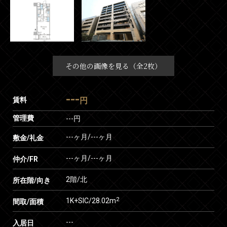
その他の画像を見る（全2枚）
---
賃料
円
管理費
---円
---ヶ月
/
---ヶ月
敷金/礼金
---ヶ月
/
---ヶ月
仲介/FR
2階/北
所在階/向き
2
1K+SIC/28.02m
間取/面積
---
入居日