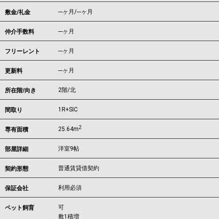
---ヶ月
/
---ヶ月
敷金/礼金
---ヶ月
仲介手数料
---ヶ月
フリーレント
---ヶ月
更新料
2階/北
所在階/向き
1R+SIC
間取り
2
25.64m
専有面積
洋室9帖
部屋詳細
普通賃貸借契約
契約形態
利用必須
保証会社
可
ペット飼育
敷1積増