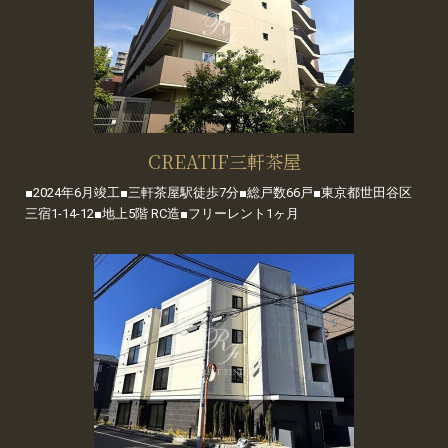
CREATIF三軒茶屋
■2024年6月竣工■三軒茶屋駅徒歩7分■総戸数66戸■東京都世田谷区
三宿1-14-12■地上5階 RC造■フリーレント1ヶ月