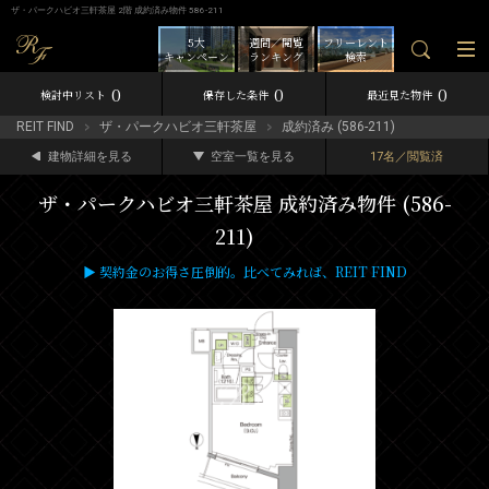
ザ・パークハビオ三軒茶屋 2階 成約済み物件 586-211
5大
週間／閲覧
フリーレント
キャンペーン
ランキング
検索
0
0
0
検討中リスト
保存した条件
最近見た物件
REIT FIND
ザ・パークハビオ三軒茶屋
成約済み (586-211)
建物詳細を見る
空室一覧を見る
17名／閲覧済
ザ・パークハビオ三軒茶屋 成約済み物件 (586-
211)
▶ 契約金のお得さ圧倒的。比べてみれば、REIT FIND