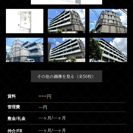
その他の画像を見る（全50枚）
---
賃料
円
管理費
---円
---ヶ月
/
---ヶ月
敷金/礼金
---ヶ月
/
---ヶ月
仲介/FR