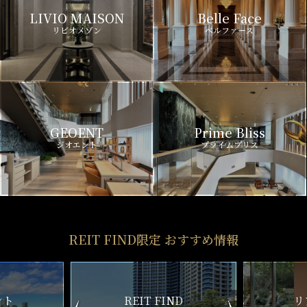
LIVIO MAISON
Belle Face
リビオメゾン
ベルファース
GEOENT
Prime Bliss
ジオエント
プライムブリス
REIT FIND限定 おすすめ情報
ND
リアルタイム
新