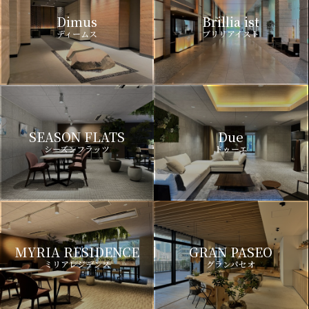
Dimus
Brillia ist
ディームス
ブリリアイスト
SEASON FLATS
Due
シーズンフラッツ
ドゥーエ
MYRIA RESIDENCE
GRAN PASEO
ミリアレジデンス
グランパセオ