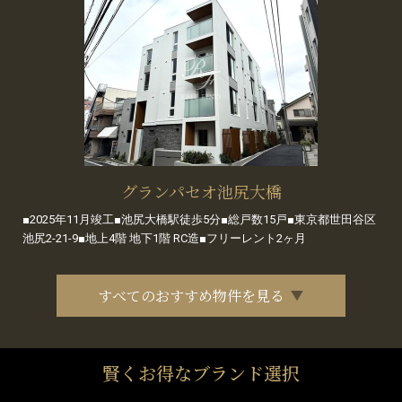
グランパセオ池尻大橋
■2025年11月竣工■池尻大橋駅徒歩5分■総戸数15戸■東京都世田谷区
池尻2-21-9■地上4階 地下1階 RC造■フリーレント2ヶ月
すべてのおすすめ物件を見る
賢くお得なブランド選択