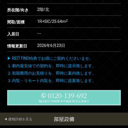
2階/北
所在階/向き
2
1R+SIC/25.64m
間取/面積
---
入居日
2026年6月23日
情報更新日
▶ REIT FIND特典でお得にご契約くださいませ。
１.都内最安値での契約を、即時に提示致します。
２.初期費用のお見積りを、即時に案内致します。
３.内覧・リモート内覧を、即時に提案致します。
0120-139-692
電話受付 24時間 年中無休 即日お見積り
部屋設備
建物詳細を見る