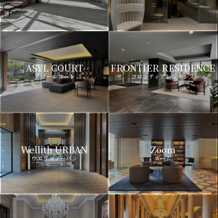
ASYL COURT
FRONTIER RESIDENCE
アジールコート
フロンティアレジデンス
Wellith URBAN
Zoom
ウエリスアーバン
ズーム