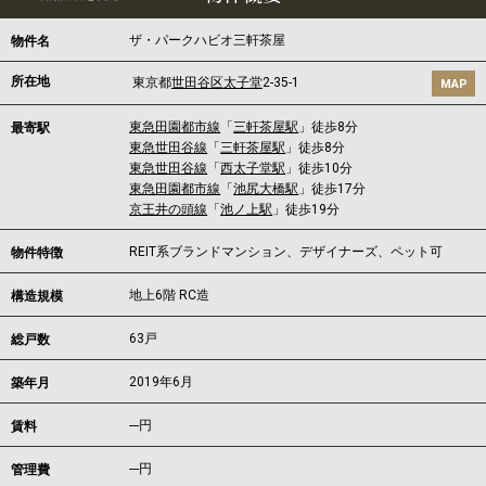
ザ・パークハビオ三軒茶屋
物件名
所在地
東京都
世田谷区
太子堂
2-35-1
MAP
東急田園都市線
「
三軒茶屋駅
」徒歩8分
最寄駅
東急世田谷線
「
三軒茶屋駅
」徒歩8分
東急世田谷線
「
西太子堂駅
」徒歩10分
東急田園都市線
「
池尻大橋駅
」徒歩17分
京王井の頭線
「
池ノ上駅
」徒歩19分
REIT系ブランドマンション、デザイナーズ、ペット可
物件特徴
地上6階 RC造
構造規模
63戸
総戸数
2019年6月
築年月
---
円
賃料
---円
管理費