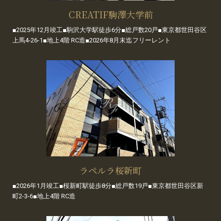
CREATIF駒澤大学前
■2025年12月竣工■駒沢大学駅徒歩6分■総戸数20戸■東京都世田谷区
上馬4-26-1■地上4階 RC造■2026年8月末迄フリーレント
ラペルラ桜新町
■2026年1月竣工■桜新町駅徒歩8分■総戸数19戸■東京都世田谷区新
町2-3-6■地上4階 RC造