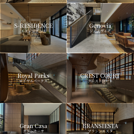
S-RESIDENCE
Genovia
エスレジデンス
ジェノヴィア
Royal Parks
CREST COURT
ロイヤルパークス
クレストコート
Gran Casa
BRANSIESTA
グランカーサ
ブランシエスタ