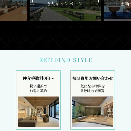
ペーン
更新一覧チェック
REIT FIND
STYLE
仲介手数料0円～
初期費用お問い合わせ
賢い選択で
気になる物件を
お得に契約
5分以内で回答