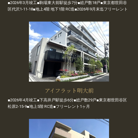
■2026年3月竣工■駒場東大前駅徒歩7分■総戸数18戸■東京都世田谷
区代沢1-11-18■地上4階 地下1階 RC造■2026年9月末迄フリーレント
アイフラット明大前
■2026年4月竣工■下高井戸駅徒歩6分■総戸数29戸■東京都世田谷区
松原2-15-9■地上5階 RC造■フリーレント1ヶ月