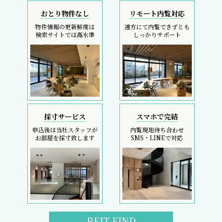
おとり物件なし
リモート内覧対応
物件情報の更新鮮度は
遠方にて内覧できずとも
検索サイトでは高水準
しっかりサポート
採寸サービス
スマホで完結
申込後は当社スタッフが
内覧現地待ち合わせ
お部屋を採寸致します
SMS・LINEで対応
REIT FIND