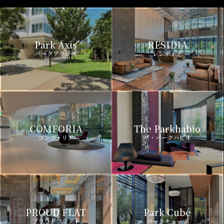
Park Axis
RESIDIA
パークアクシス
レジディア
COMFORIA
The Parkhabio
コンフォリア
ザ・パークハビオ
PROUD FLAT
Park Cube
プラウドフラット
パークキューブ