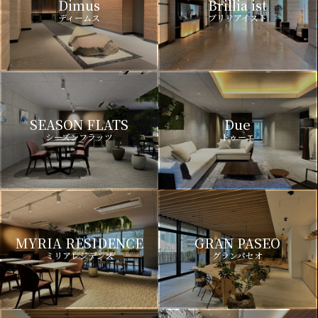
Dimus
Brillia ist
ディームス
ブリリアイスト
SEASON FLATS
Due
シーズンフラッツ
ドゥーエ
MYRIA RESIDENCE
GRAN PASEO
ミリアレジデンス
グランパセオ