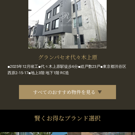
グランパセオ代々木上原
■2025年12月竣工■代々木上原駅徒歩6分■総戸数23戸■東京都渋谷区
西原2-15-17■地上3階 地下1階 RC造
すべてのおすすめ物件を見る
賢くお得なブランド選択