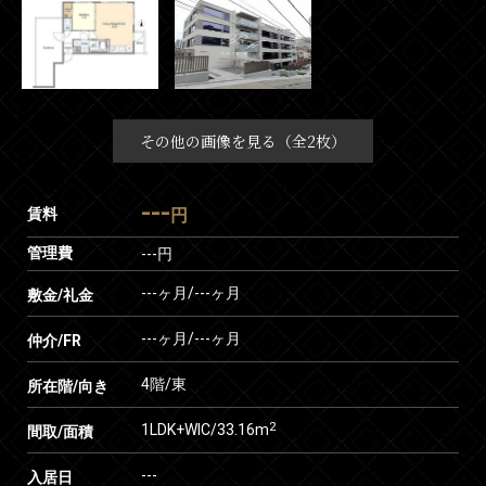
その他の画像を見る（全2枚）
---
賃料
円
管理費
---円
---ヶ月
/
---ヶ月
敷金/礼金
---ヶ月
/
---ヶ月
仲介/FR
4階/東
所在階/向き
2
1LDK+WIC/33.16m
間取/面積
---
入居日