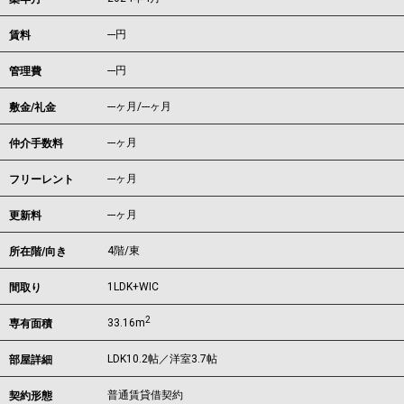
---
円
賃料
---円
管理費
---ヶ月
/
---ヶ月
敷金/礼金
---ヶ月
仲介手数料
---ヶ月
フリーレント
---ヶ月
更新料
4階/東
所在階/向き
1LDK+WIC
間取り
2
33.16m
専有面積
LDK10.2帖／洋室3.7帖
部屋詳細
普通賃貸借契約
契約形態