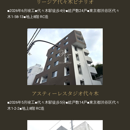
リージア代々木ビナリオ
■2026年6月竣工■代々木駅徒歩4分■総戸数24戸■東京都渋谷区代々
木1-58-13■地上8階 RC造
アスティーレスタジオ代々木
■2026年5月竣工■代々木駅徒歩5分■総戸数14戸■東京都渋谷区代々
木1-2-2■地上8階 RC造