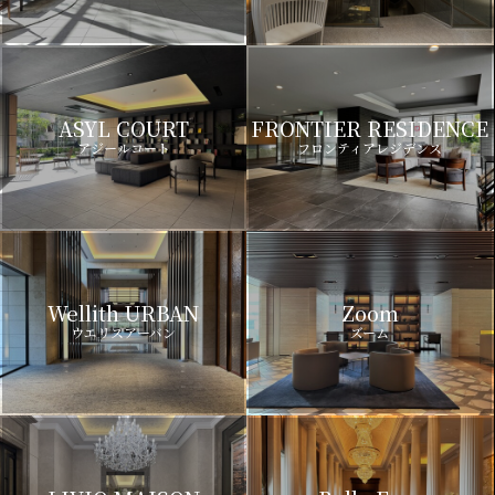
ASYL COURT
FRONTIER RESIDENCE
アジールコート
フロンティアレジデンス
Wellith URBAN
Zoom
ウエリスアーバン
ズーム