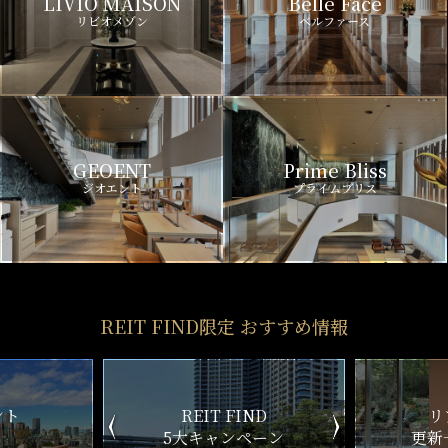
LIVIO MAISON
Belle Face
リビオメゾン
ベルファース
GEOENT
Prime Bliss
ジオエント
プライムブリス
REIT FIND限定 おすすめ情報
ND
リアルタイム
新
ペーン
更新一覧チェック