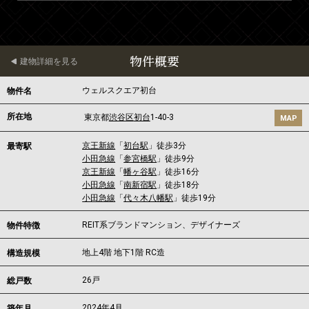
物件概要
建物詳細を見る
ウェルスクエア初台
物件名
所在地
東京都
渋谷区
初台
1-40-3
MAP
京王新線
「
初台駅
」徒歩3分
最寄駅
小田急線
「
参宮橋駅
」徒歩9分
京王新線
「
幡ヶ谷駅
」徒歩16分
小田急線
「
南新宿駅
」徒歩18分
小田急線
「
代々木八幡駅
」徒歩19分
REIT系ブランドマンション、デザイナーズ
物件特徴
地上4階 地下1階 RC造
構造規模
26戸
総戸数
2024年4月
築年月