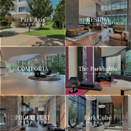
Park Axis
RESIDIA
パークアクシス
レジディア
COMFORIA
The Parkhabio
コンフォリア
ザ・パークハビオ
PROUD FLAT
Park Cube
プラウドフラット
パークキューブ