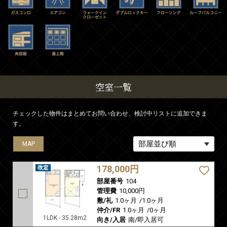
空室一覧
チェックした物件はまとめてお問い合わせ、検討中リストに追加できま
す。
MAP
178,000円
部屋番号
104
管理費
10,000円
敷/礼
1.0ヶ月
/
1.0ヶ月
仲介/FR
1.0ヶ月
/
0ヶ月
1LDK - 35.28m2
向き/入居
南/即入居可