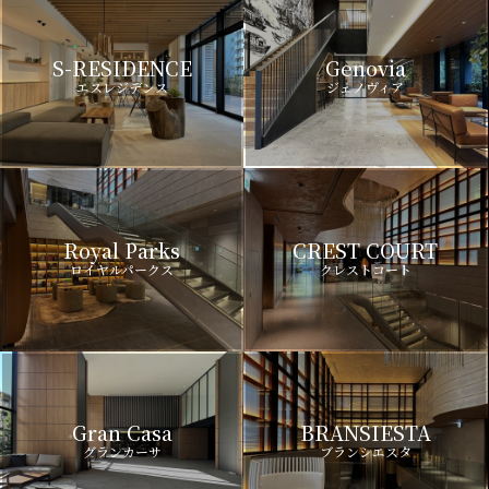
S-RESIDENCE
Genovia
エスレジデンス
ジェノヴィア
Royal Parks
CREST COURT
ロイヤルパークス
クレストコート
Gran Casa
BRANSIESTA
グランカーサ
ブランシエスタ