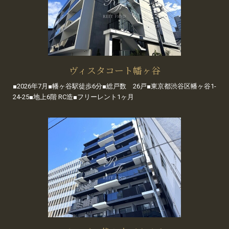
ヴィスタコート幡ヶ谷
■2026年7月■幡ヶ谷駅徒歩6分■総戸数 26戸■東京都渋谷区幡ヶ谷1-
24-25■地上6階 RC造■フリーレント1ヶ月