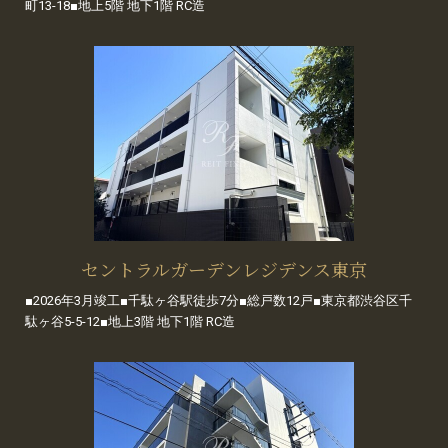
町13-18■地上5階 地下1階 RC造
セントラルガーデンレジデンス東京
■2026年3月竣工■千駄ヶ谷駅徒歩7分■総戸数12戸■東京都渋谷区千
駄ヶ谷5-5-12■地上3階 地下1階 RC造