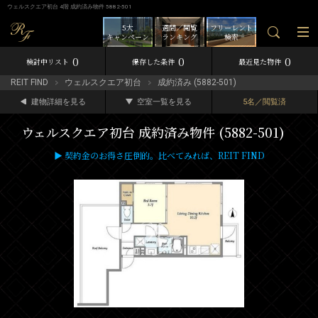
ウェルスクエア初台 4階 成約済み物件 5882-501
5大
週間／閲覧
フリーレント
キャンペーン
ランキング
検索
0
0
0
検討中リスト
保存した条件
最近見た物件
REIT FIND
ウェルスクエア初台
成約済み (5882-501)
建物詳細を見る
空室一覧を見る
5名／閲覧済
ウェルスクエア初台 成約済み物件 (5882-501)
▶ 契約金のお得さ圧倒的。比べてみれば、REIT FIND