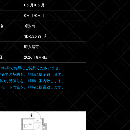
0ヶ月
/
0ヶ月
0ヶ月
/
0ヶ月
向き
1階/南
2
1DK/25.83m
即入居可
日
2026年8月4日
 FIND特典でお得にご契約くださいませ。
安値での契約を、即時に提示致します。
用のお見積りを、即時に案内致します。
リモート内覧を、即時に提案致します。