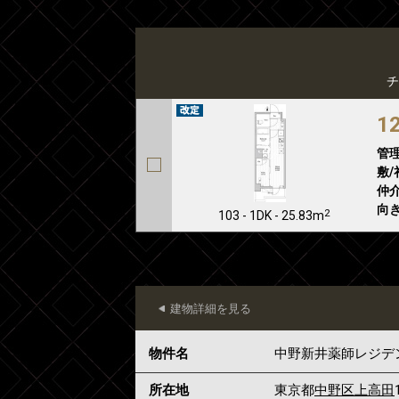
チ
1
管
敷/
仲介
向き
2
103 - 1DK - 25.83m
建物詳細を見る
物件名
中野新井薬師レジデ
所在地
東京都
中野区
上高田