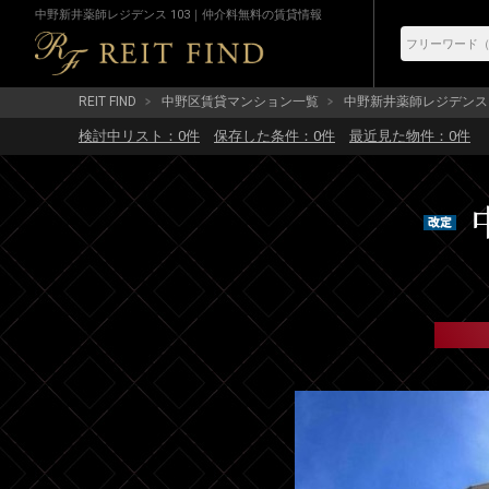
中野新井薬師レジデンス 103｜仲介料無料の賃貸情報
REIT FIND
中野区賃貸マンション一覧
中野新井薬師レジデンス
検討中リスト：
0
件
保存した条件：
0
件
最近見た物件：
0
件