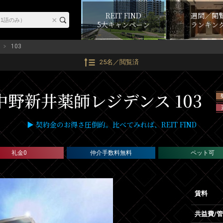
REIT FIND
週間／閲
5大キャンペーン
ランキン
103
25名／閲覧済
中野新井薬師レジデンス 103
▶ 契約金のお得さ圧倒的。比べてみれば、REIT FIND
礼金0
仲介手数料無料
ペット可
賃料
共益費/