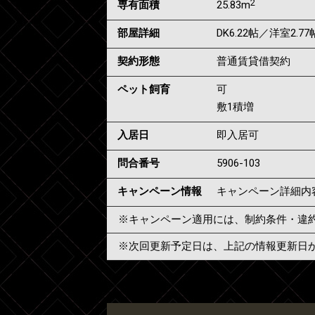
2
専有面積
25.83m
部屋詳細
DK6.22帖／洋室2.77
契約形態
普通賃貸借契約
ペット飼育
可
敷1積増
入居日
即入居可
問合番号
5906-103
キャンペーン情報
キャンペーン詳細内
※キャンペーン適用には、制約条件・違
※次回更新予定日は、上記の情報更新日