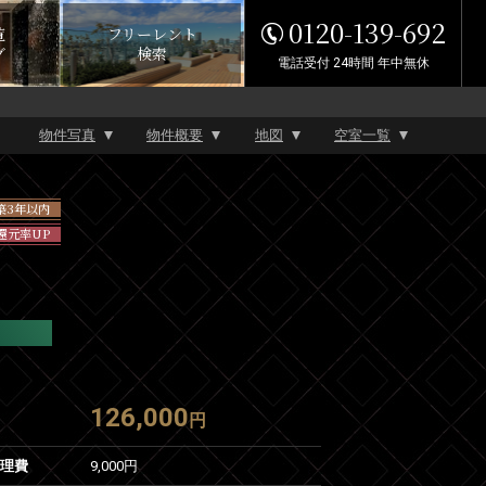
0120-139-692
覧
フリーレント
グ
検索
電話受付 24時間 年中無休
物件写真
物件概要
地図
空室一覧
築3年以内
還元率UP
126,000
円
管理費
9,000円