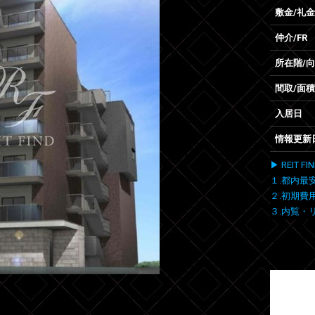
敷金/礼金
仲介/FR
所在階/
間取/面積
入居日
情報更新
▶ REIT
１.都内最
２.初期費
３.内覧・