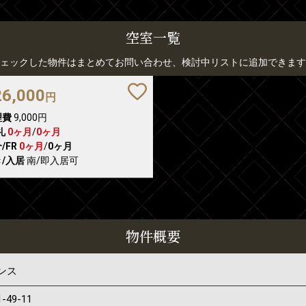
空室一覧
ェックした物件はまとめてお問い合わせ、検討中リストに追加できます
26,000
円
理費
9,000円
礼
0ヶ月
/
0ヶ月
/FR
0ヶ月
/
0ヶ月
/入居
南/即入居可
物件概要
ンス
1-49-11