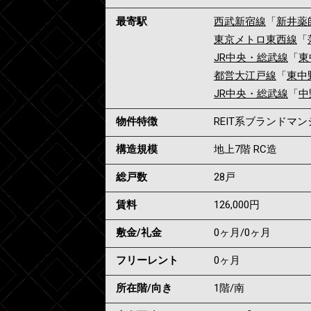
最寄駅
西武新宿線
「
新井薬
東京メトロ東西線
「
JR中央・総武線
「
東
都営大江戸線
「
東中
JR中央・総武線
「
中
物件特徴
REIT系ブランドマ
構造規模
地上7階 RC造
総戸数
28戸
賃料
126,000
円
敷金/礼金
0ヶ月
/
0ヶ月
フリーレント
0ヶ月
所在階/向き
1階/南