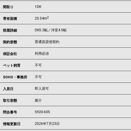
1DK
間取り
2
25.54m
専有面積
DK5.2帖／洋室4.5帖
部屋詳細
普通賃貸借契約
契約形態
利用必須
保証会社
不可
ペット飼育
不可
SOHO・事務所
即入居可
入居日
媒介
取引形態
5920-605
問合番号
2026年7月23日
情報更新日