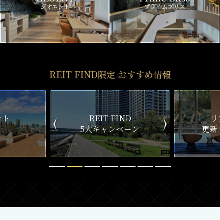
ジオエント
プライムブリス
REIT FIND限定 おすすめ情報
ND
リアルタイム
新
ペーン
更新一覧チェック