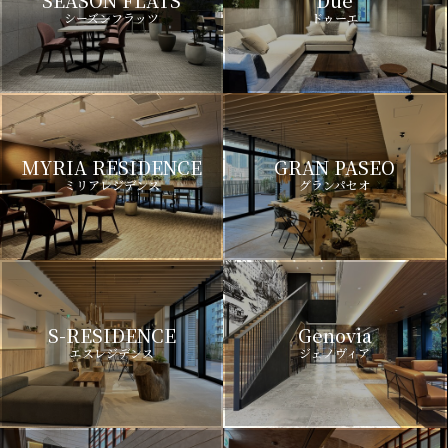
シーズンフラッツ
ドゥーエ
MYRIA RESIDENCE
GRAN PASEO
ミリアレジデンス
グランパセオ
S-RESIDENCE
Genovia
エスレジデンス
ジェノヴィア