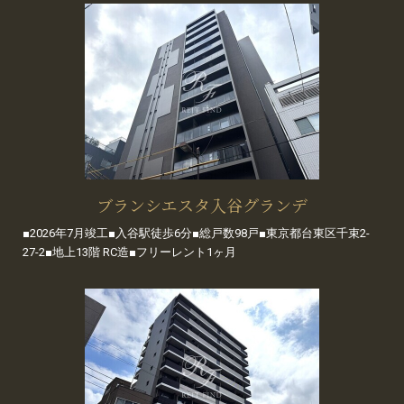
ブランシエスタ入谷グランデ
■2026年7月竣工■入谷駅徒歩6分■総戸数98戸■東京都台東区千束2-
27-2■地上13階 RC造■フリーレント1ヶ月