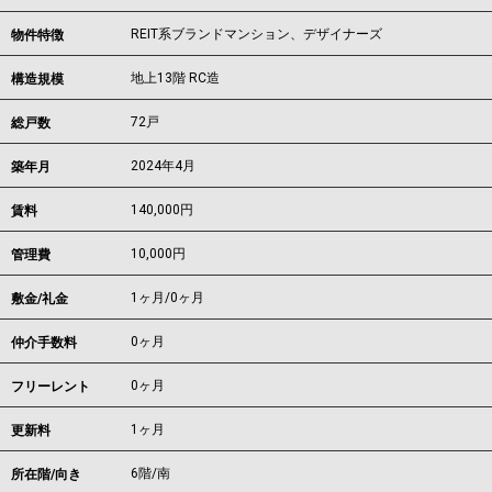
REIT系ブランドマンション、デザイナーズ
物件特徴
地上13階 RC造
構造規模
72戸
総戸数
2024年4月
築年月
140,000
円
賃料
10,000円
管理費
1ヶ月
/
0ヶ月
敷金/礼金
0ヶ月
仲介手数料
0ヶ月
フリーレント
1ヶ月
更新料
6階/南
所在階/向き