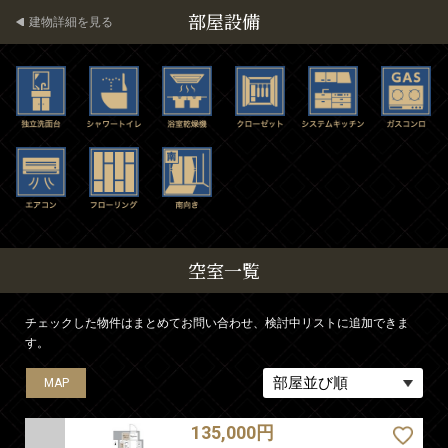
部屋設備
建物詳細を見る
空室一覧
チェックした物件はまとめてお問い合わせ、検討中リストに追加できま
す。
MAP
MAP
MAP
MAP
MAP
MAP
MAP
MAP
135,000円