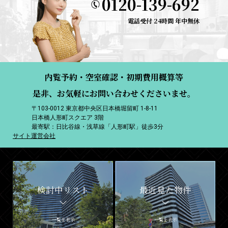
0120-139-692
電話受付 24時間 年中無休
内覧予約・空室確認・初期費用概算等
是非、お気軽にお問い合わせくださいませ。
〒103-0012 東京都中央区日本橋堀留町 1-8-11
日本橋人形町スクエア 3階
最寄駅：日比谷線・浅草線「人形町駅」徒歩3分
サイト運営会社
検討中リスト
最近見た物件
一覧を表示
一覧を表示