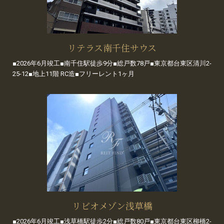
リテラス南千住サウス
■2026年6月竣工■南千住駅徒歩9分■総戸数78戸■東京都台東区清川2-
25-12■地上11階 RC造■フリーレント1ヶ月
リビオメゾン浅草橋
■2026年6月竣工■浅草橋駅徒歩2分■総戸数80戸■東京都台東区柳橋2-