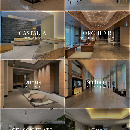
CASTALIA
ORCHID R
カスタリア
オーキッドレジデンス
Dimus
Brillia ist
ディームス
ブリリアイスト
SEASON FLATS
Due