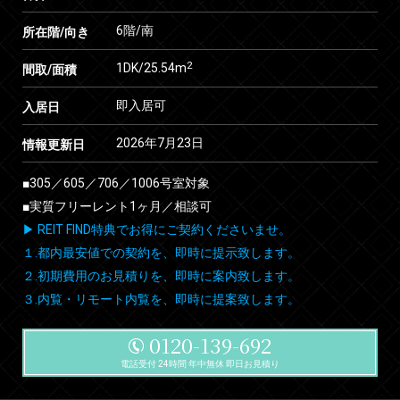
6階/南
所在階/向き
2
1DK/25.54m
間取/面積
即入居可
入居日
2026年7月23日
情報更新日
■305／605／706／1006号室対象
■実質フリーレント1ヶ月／相談可
▶ REIT FIND特典でお得にご契約くださいませ。
１.都内最安値での契約を、即時に提示致します。
２.初期費用のお見積りを、即時に案内致します。
３.内覧・リモート内覧を、即時に提案致します。
0120-139-692
電話受付 24時間 年中無休 即日お見積り