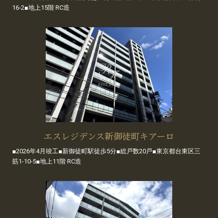
16-2■地上15階 RC造
エスレジデンス新御徒町キアーロ
■2026年4月竣工■新御徒町駅徒歩5分■総戸数20戸■東京都台東区三
筋1-10-5■地上11階 RC造