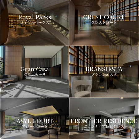
Royal Parks
CREST COURT
ロイヤルパークス
クレストコート
Gran Casa
BRANSIESTA
グランカーサ
ブランシエスタ
ASYL COURT
FRONTIER RESIDENCE
アジールコート
フロンティアレジデンス