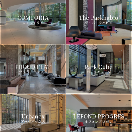
COMFORIA
The Parkhabio
コンフォリア
ザ・パークハビオ
PROUD FLAT
Park Cube
プラウドフラット
パークキューブ
Urbanex
LEFOND PROGRES
アーバネックス
ルフォンプログレ