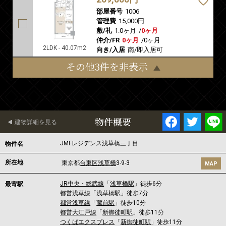
部屋番号
1006
管理費
15,000円
敷/礼
1.0ヶ月
/
0ヶ月
仲介/FR
0ヶ月
/
0ヶ月
2LDK - 40.07m2
向き/入居
南/即入居可
その他3件を非表示
物件概要
建物詳細を見る
JMFレジデンス浅草橋三丁目
物件名
所在地
東京都
台東区
浅草橋
3-9-3
MAP
JR中央・総武線
「
浅草橋駅
」徒歩6分
最寄駅
都営浅草線
「
浅草橋駅
」徒歩7分
都営浅草線
「
蔵前駅
」徒歩10分
都営大江戸線
「
新御徒町駅
」徒歩11分
つくばエクスプレス
「
新御徒町駅
」徒歩11分