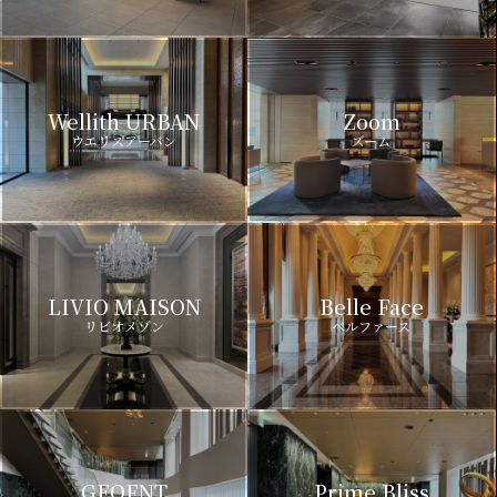
Wellith URBAN
Zoom
ウエリスアーバン
ズーム
LIVIO MAISON
Belle Face
リビオメゾン
ベルファース
GEOENT
Prime Bliss