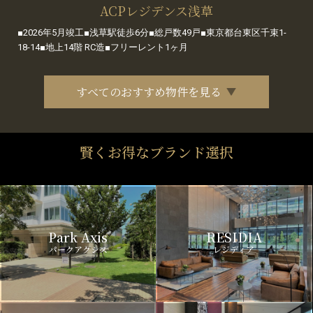
ACPレジデンス浅草
■2026年5月竣工■浅草駅徒歩6分■総戸数49戸■東京都台東区千束1-
18-14■地上14階 RC造■フリーレント1ヶ月
すべてのおすすめ物件を見る
賢くお得なブランド選択
Park Axis
RESIDIA
パークアクシス
レジディア