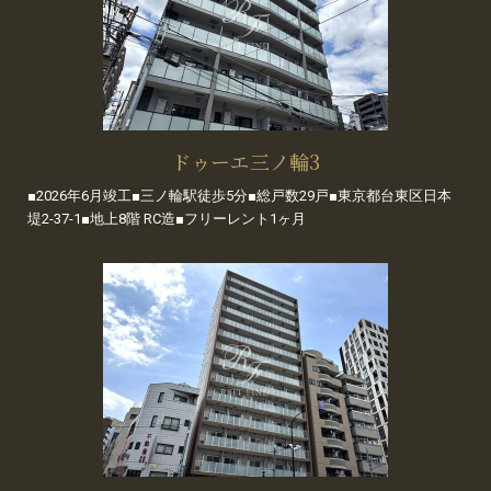
ドゥーエ三ノ輪3
■2026年6月竣工■三ノ輪駅徒歩5分■総戸数29戸■東京都台東区日本
堤2-37-1■地上8階 RC造■フリーレント1ヶ月