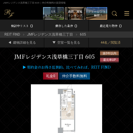
JMFレジデンス浅草橋三丁目 605｜仲介料無料の賃貸情報
5大
週間／閲覧
フリーレント
キャンペーン
ランキング
検索
0
0
0
検討中リスト
保存した条件
最近見た物件
REIT FIND
JMFレジデンス浅草橋三丁目
605
建物詳細を見る
空室一覧を見る
44名／閲覧済
築3年以内
JMFレジデンス浅草橋三丁目 605
還元率UP
▶ 契約金のお得さ圧倒的。比べてみれば、REIT FIND
礼金0
仲介手数料無料