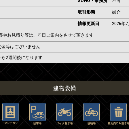
SOHO・事務所
不可
取引形態
媒介
情報更新日
2026年
容やお見積り等は、即日ご案内をさせて頂きます
約金等はございません
から2週間後になります
建物設備