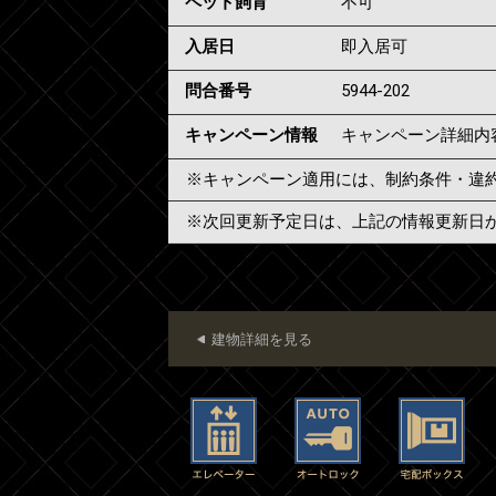
ペット飼育
不可
入居日
即入居可
問合番号
5944-202
キャンペーン情報
キャンペーン詳細内
※キャンペーン適用には、制約条件・違
※次回更新予定日は、上記の情報更新日
建物詳細を見る