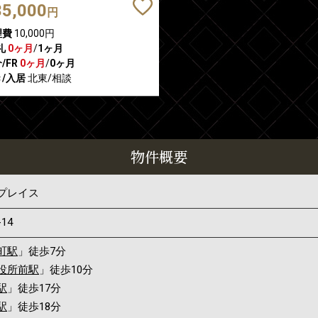
35,000
円
理費
10,000円
礼
0ヶ月
/
1ヶ月
/FR
0ヶ月
/
0ヶ月
/入居
北東/相談
物件概要
プレイス
-14
町駅
」徒歩7分
役所前駅
」徒歩10分
駅
」徒歩17分
駅
」徒歩18分