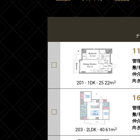
チ
1
管
敷/
仲介
向き
2
201 - 1DK - 25.22m
1
管
敷/
仲介
向き
2
203 - 2LDK - 40.61m