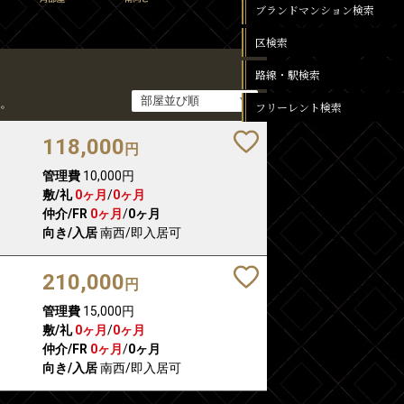
ブランドマンション検索
区検索
路線・駅検索
。
フリーレント検索
118,000
円
管理費
10,000円
敷/礼
0ヶ月
/
0ヶ月
仲介/FR
0ヶ月
/
0ヶ月
向き/入居
南西/即入居可
210,000
円
管理費
15,000円
敷/礼
0ヶ月
/
0ヶ月
仲介/FR
0ヶ月
/
0ヶ月
向き/入居
南西/即入居可