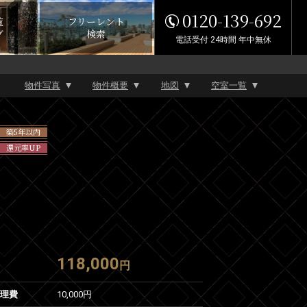
0120-139-692
覧
フリーレント
グ
検索
電話受付 24時間 年中無休
物件写真
物件概要
地図
空室一覧
築5年以内
還元率UP
118,000
円
管理費
10,000円