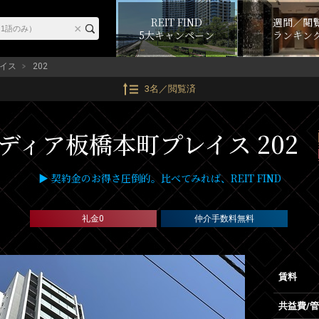
REIT FIND
週間／閲
5大キャンペーン
ランキン
イス
202
3名／閲覧済
ディア板橋本町プレイス 202
▶ 契約金のお得さ圧倒的。比べてみれば、REIT FIND
礼金0
仲介手数料無料
賃料
共益費/