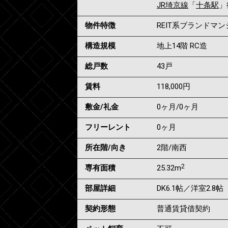
JR埼京線
「
十条駅
」
物件特徴
REIT系ブランドマ
構造規模
地上14階 RC造
総戸数
43戸
賃料
118,000
円
敷金/礼金
0ヶ月
/
0ヶ月
フリーレント
0ヶ月
所在階/向き
2階/南西
2
専有面積
25.32m
部屋詳細
DK6.1帖／洋室2.8帖
契約形態
普通賃貸借契約