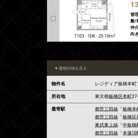
1
管
敷/
仲介
向き
2
1103 - 1DK - 25.10m
建物詳細を見る
物件名
レジディア板橋本町
所在地
東京都
板橋区
本町
27
最寄駅
都営三田線
「
板橋本
都営三田線
「
板橋区
東武東上線
「
中板橋
都営三田線
「
本蓮沼