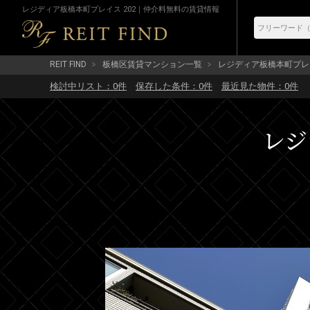
レジディア板橋本町プレイス 202｜仲介料無料の賃貸情報
REIT FIND
板橋区賃貸マンション一覧
レジディア板橋本町プレ
検討中リスト：
0
件
保存した条件：
0
件
最近見た物件：
0
件
レジ