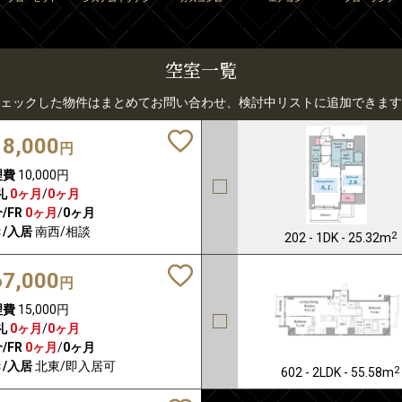
空室一覧
ェックした物件はまとめてお問い合わせ、検討中リストに追加できます
18,000
円
理費
10,000円
礼
0ヶ月
/
0ヶ月
/FR
0ヶ月
/
0ヶ月
/入居
南西/相談
2
202 - 1DK - 25.32m
67,000
円
理費
15,000円
礼
0ヶ月
/
0ヶ月
/FR
0ヶ月
/
0ヶ月
/入居
北東/即入居可
2
602 - 2LDK - 55.58m