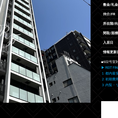
敷金/礼金
仲介/FR
所在階/
間取/面積
入居日
情報更新
■602号
▶ REIT
１.都内最
２.初期費
３.内覧・