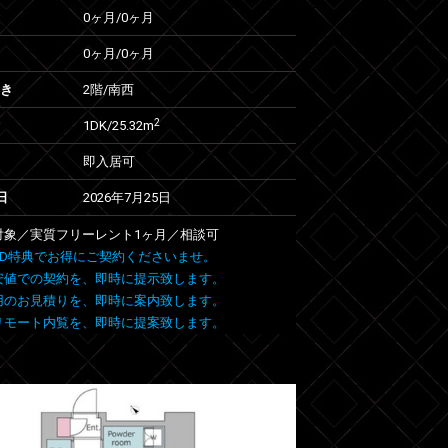
0ヶ月
/
0ヶ月
0ヶ月
/
0ヶ月
向き
2階/南西
2
1DK/25.32m
即入居可
日
2026年7月25日
室対象／実質フリーレント1ヶ月／相談可
 FIND特典でお得にご契約くださいませ。
安値での契約を、即時に提示致します。
用のお見積りを、即時に案内致します。
リモート内覧を、即時に提案致します。