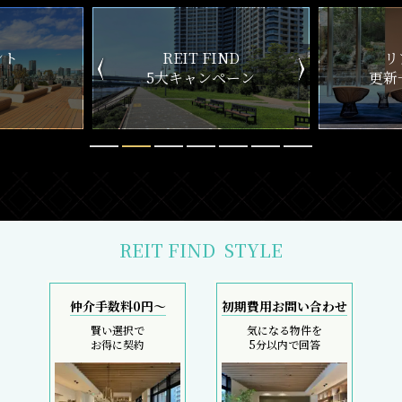
ND
リアルタイム
新
ペーン
更新一覧チェック
REIT FIND
STYLE
仲介手数料0円～
初期費用お問い合わせ
賢い選択で
気になる物件を
お得に契約
5分以内で回答