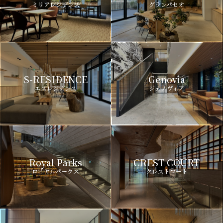
ミリアレジデンス
グランパセオ
S-RESIDENCE
Genovia
エスレジデンス
ジェノヴィア
Royal Parks
CREST COURT
ロイヤルパークス
クレストコート