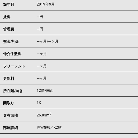
2019年9月
築年月
---
円
賃料
---円
管理費
---ヶ月
/
---ヶ月
敷金/礼金
---ヶ月
仲介手数料
---ヶ月
フリーレント
---ヶ月
更新料
12階/南西
所在階/向き
1K
間取り
2
26.03m
専有面積
洋室8帖／K2帖
部屋詳細