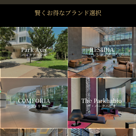
賢くお得なブランド選択
Park Axis
RESIDIA
パークアクシス
レジディア
COMFORIA
The Parkhabio
コンフォリア
ザ・パークハビオ