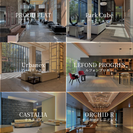
PROUD FLAT
Park Cube
プラウドフラット
パークキューブ
Urbanex
LEFOND PROGRES
アーバネックス
ルフォンプログレ
CASTALIA
ORCHID R
カスタリア
オーキッドレジデンス