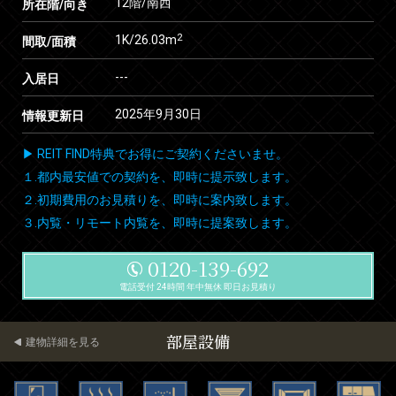
12階/南西
所在階/向き
2
1K/26.03m
間取/面積
---
入居日
2025年9月30日
情報更新日
▶ REIT FIND特典でお得にご契約くださいませ。
１.都内最安値での契約を、即時に提示致します。
２.初期費用のお見積りを、即時に案内致します。
３.内覧・リモート内覧を、即時に提案致します。
0120-139-692
電話受付 24時間 年中無休 即日お見積り
部屋設備
建物詳細を見る