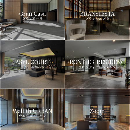
Gran Casa
BRANSIESTA
グランカーサ
ブランシエスタ
ASYL COURT
FRONTIER RESIDENCE
アジールコート
フロンティアレジデンス
Wellith URBAN
Zoom
ウエリスアーバン
ズーム