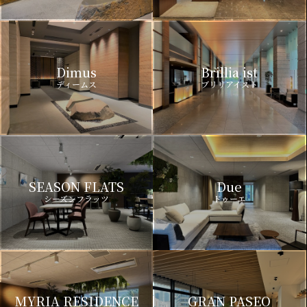
Dimus
Brillia ist
ディームス
ブリリアイスト
SEASON FLATS
Due
シーズンフラッツ
ドゥーエ
MYRIA RESIDENCE
GRAN PASEO