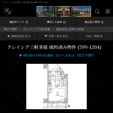
クレイシア三軒茶屋 12階 成約済み物件 599-1204
5大
週間／閲覧
フリーレント
キャンペーン
ランキング
検索
0
0
0
検討中リスト
保存した条件
最近見た物件
REIT FIND
クレイシア三軒茶屋
成約済み (599-1204)
建物詳細を見る
空室一覧を見る
10名／閲覧済
クレイシア三軒茶屋 成約済み物件 (599-1204)
▶ 契約金のお得さ圧倒的。比べてみれば、REIT FIND