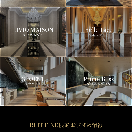
LIVIO MAISON
Belle Face
リビオメゾン
ベルファース
GEOENT
Prime Bliss
ジオエント
プライムブリス
REIT FIND限定 おすすめ情報