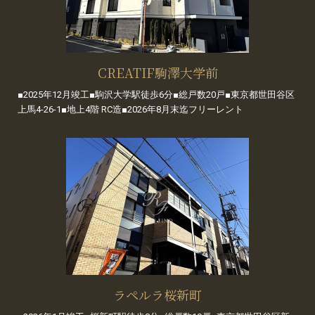
CREATIF駒澤大学前
■2025年12月竣工■駒沢大学駅徒歩6分■総戸数20戸■東京都世田谷区
上馬4-26-1■地上4階 RC造■2026年8月末迄フリーレント
ラペルラ桜新町