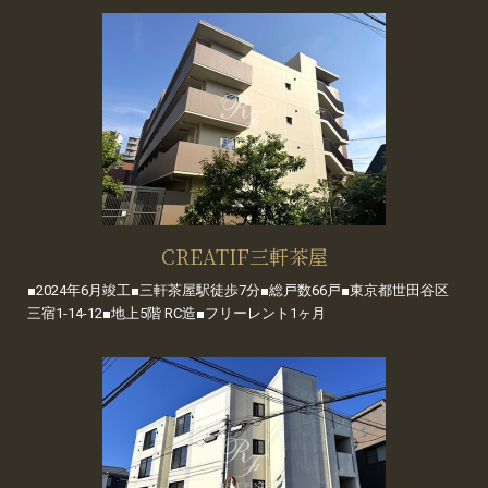
CREATIF三軒茶屋
■2024年6月竣工■三軒茶屋駅徒歩7分■総戸数66戸■東京都世田谷区
三宿1-14-12■地上5階 RC造■フリーレント1ヶ月