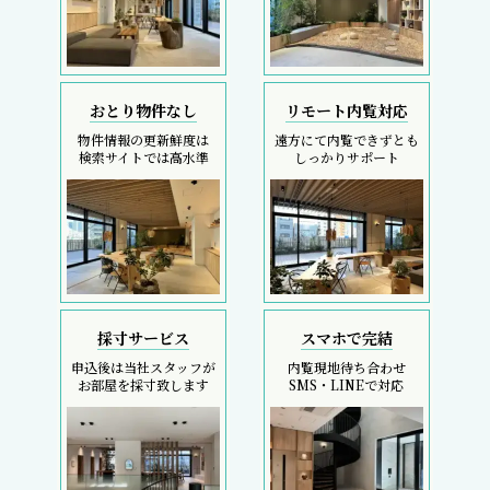
おとり物件なし
リモート内覧対応
物件情報の更新鮮度は
遠方にて内覧できずとも
検索サイトでは高水準
しっかりサポート
採寸サービス
スマホで完結
申込後は当社スタッフが
内覧現地待ち合わせ
お部屋を採寸致します
SMS・LINEで対応