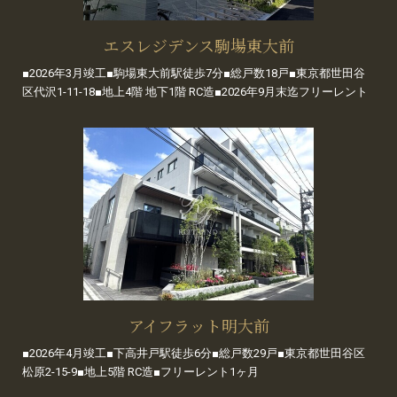
エスレジデンス駒場東大前
■2026年3月竣工■駒場東大前駅徒歩7分■総戸数18戸■東京都世田谷
区代沢1-11-18■地上4階 地下1階 RC造■2026年9月末迄フリーレント
アイフラット明大前
■2026年4月竣工■下高井戸駅徒歩6分■総戸数29戸■東京都世田谷区
松原2-15-9■地上5階 RC造■フリーレント1ヶ月