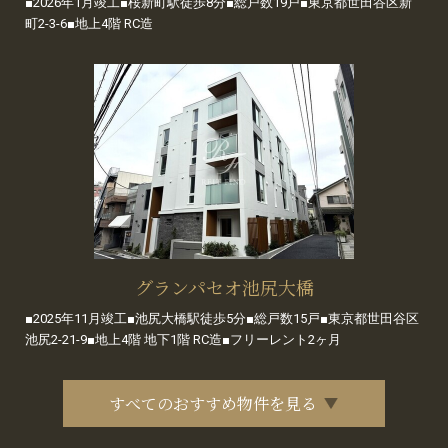
■2026年1月竣工■桜新町駅徒歩8分■総戸数19戸■東京都世田谷区新
町2-3-6■地上4階 RC造
グランパセオ池尻大橋
■2025年11月竣工■池尻大橋駅徒歩5分■総戸数15戸■東京都世田谷区
池尻2-21-9■地上4階 地下1階 RC造■フリーレント2ヶ月
すべてのおすすめ物件を見る