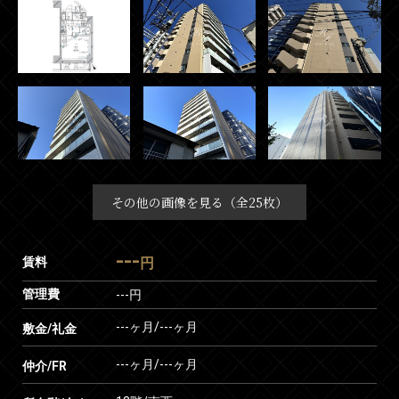
その他の画像を見る（全25枚）
---
賃料
円
管理費
---円
---ヶ月
/
---ヶ月
敷金/礼金
---ヶ月
/
---ヶ月
仲介/FR