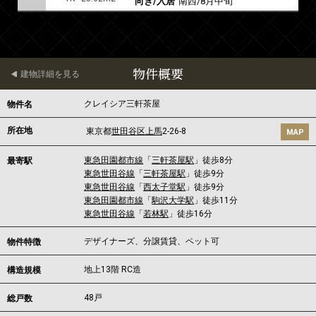
向き/入居
南西/8月中旬
物件概要
建物詳細を見る
クレイシア三軒茶屋
物件名
所在地
東京都
世田谷区
上馬
2-26-8
MAP
東急田園都市線
「
三軒茶屋駅
」徒歩8分
最寄駅
東急世田谷線
「
三軒茶屋駅
」徒歩9分
東急世田谷線
「
西太子堂駅
」徒歩9分
東急田園都市線
「
駒沢大学駅
」徒歩11分
東急世田谷線
「
若林駅
」徒歩16分
デザイナーズ、分譲賃貸、ペット可
物件特徴
地上13階 RC造
構造規模
48戸
総戸数