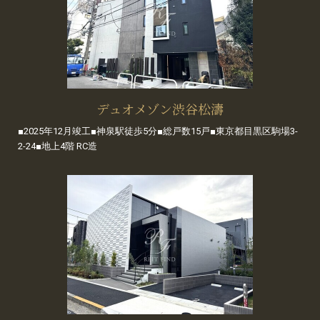
デュオメゾン渋谷松濤
■2025年12月竣工■神泉駅徒歩5分■総戸数15戸■東京都目黒区駒場3-
2-24■地上4階 RC造