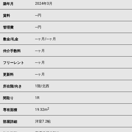
2024年3月
築年月
---
円
賃料
---円
管理費
---ヶ月
/
---ヶ月
敷金/礼金
---ヶ月
仲介手数料
---ヶ月
フリーレント
---ヶ月
更新料
1階/北西
所在階/向き
1R
間取り
2
19.32m
専有面積
洋室7.2帖
部屋詳細