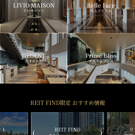
LIVIO MAISON
Belle Face
リビオメゾン
ベルファース
GEOENT
Prime Bliss
ジオエント
プライムブリス
REIT FIND限定 おすすめ情報
ND
リアルタイム
新