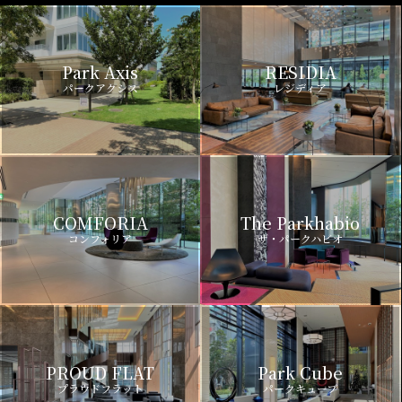
Park Axis
RESIDIA
パークアクシス
レジディア
COMFORIA
The Parkhabio
コンフォリア
ザ・パークハビオ
PROUD FLAT
Park Cube
プラウドフラット
パークキューブ