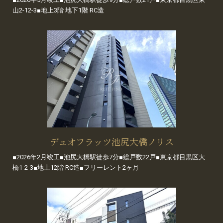
山2-12-3■地上3階 地下1階 RC造
デュオフラッツ池尻大橋ノリス
■2026年2月竣工■池尻大橋駅徒歩7分■総戸数22戸■東京都目黒区大
橋1-2-3■地上12階 RC造■フリーレント2ヶ月