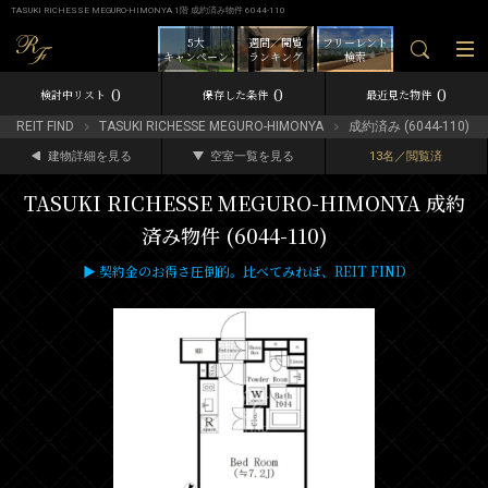
TASUKI RICHESSE MEGURO-HIMONYA 1階 成約済み物件 6044-110
5大
週間／閲覧
フリーレント
キャンペーン
ランキング
検索
0
0
0
検討中リスト
保存した条件
最近見た物件
REIT FIND
TASUKI RICHESSE MEGURO-HIMONYA
成約済み (6044-110)
建物詳細を見る
空室一覧を見る
13名／閲覧済
TASUKI RICHESSE MEGURO-HIMONYA 成約
済み物件 (6044-110)
▶ 契約金のお得さ圧倒的。比べてみれば、REIT FIND