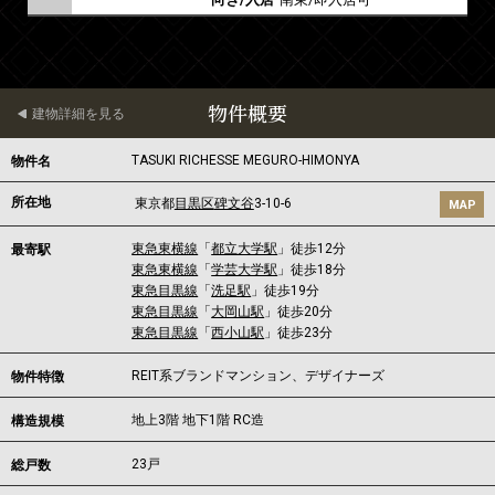
物件概要
建物詳細を見る
TASUKI RICHESSE MEGURO-HIMONYA
物件名
所在地
東京都
目黒区
碑文谷
3-10-6
MAP
東急東横線
「
都立大学駅
」徒歩12分
最寄駅
東急東横線
「
学芸大学駅
」徒歩18分
東急目黒線
「
洗足駅
」徒歩19分
東急目黒線
「
大岡山駅
」徒歩20分
東急目黒線
「
西小山駅
」徒歩23分
REIT系ブランドマンション、デザイナーズ
物件特徴
地上3階 地下1階 RC造
構造規模
23戸
総戸数