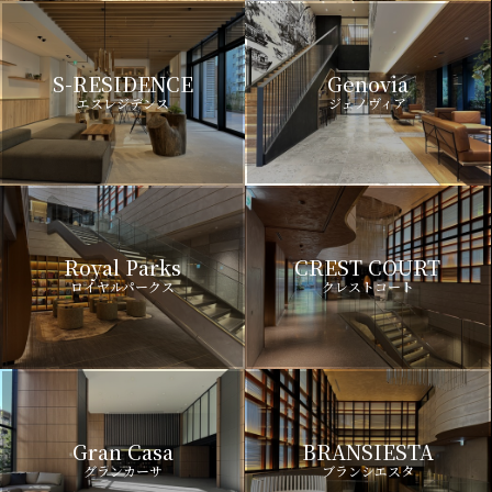
S-RESIDENCE
Genovia
エスレジデンス
ジェノヴィア
Royal Parks
CREST COURT
ロイヤルパークス
クレストコート
Gran Casa
BRANSIESTA
グランカーサ
ブランシエスタ