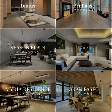
Dimus
Brillia ist
ディームス
ブリリアイスト
SEASON FLATS
Due
シーズンフラッツ
ドゥーエ
MYRIA RESIDENCE
GRAN PASEO
ミリアレジデンス
グランパセオ