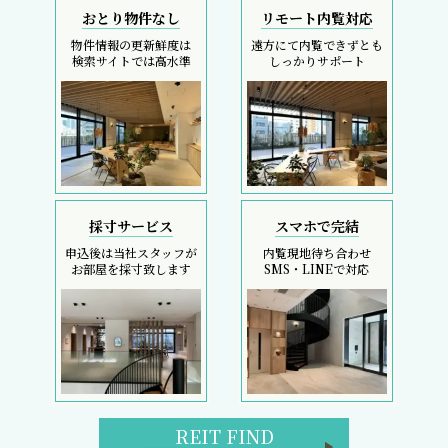
おとり物件なし
リモート内覧対応
物件情報の更新鮮度は
遠方にて内覧できずとも
検索サイトでは高水準
しっかりサポート
採寸サービス
スマホで完結
申込後は当社スタッフが
内覧現地待ち合わせ
お部屋を採寸致します
SMS・LINEで対応
REIT FIND