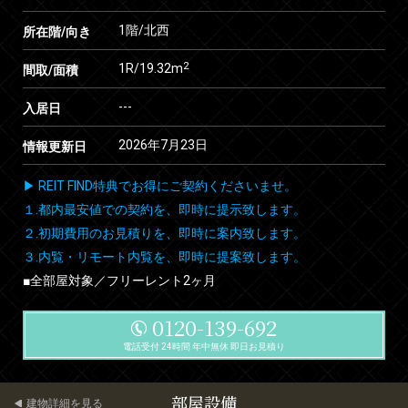
1階/北西
所在階/向き
2
1R/19.32m
間取/面積
---
入居日
2026年7月23日
情報更新日
▶ REIT FIND特典でお得にご契約くださいませ。
１.都内最安値での契約を、即時に提示致します。
２.初期費用のお見積りを、即時に案内致します。
３.内覧・リモート内覧を、即時に提案致します。
■全部屋対象／フリーレント2ヶ月
0120-139-692
電話受付 24時間 年中無休 即日お見積り
部屋設備
建物詳細を見る