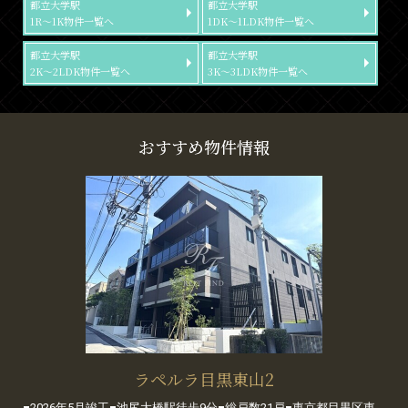
都立大学駅
都立大学駅
1R～1K物件一覧へ
1DK～1LDK物件一覧へ
都立大学駅
都立大学駅
2K～2LDK物件一覧へ
3K～3LDK物件一覧へ
おすすめ物件情報
ラペルラ目黒東山2
■2026年5月竣工■池尻大橋駅徒歩9分■総戸数21戸■東京都目黒区東