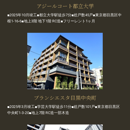
アジールコート都立大学
■2025年10月竣工■都立大学駅徒歩7分■総戸数45戸■東京都目黒区中
根1-16-6■地上3階 地下1階 RC造■フリーレント1ヶ月
ブランシエスタ目黒中央町
■2025年3月竣工■学芸大学駅徒歩11分■総戸数101戸■東京都目黒区
中央町1-3-20■地上7階 RC造一部木造