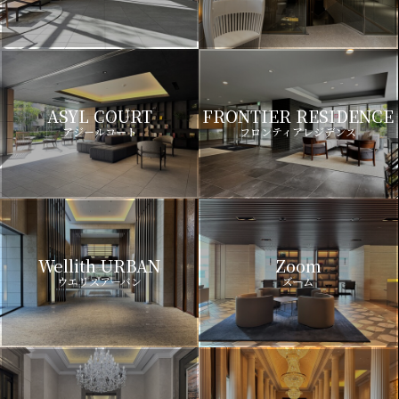
ASYL COURT
FRONTIER RESIDENCE
アジールコート
フロンティアレジデンス
Wellith URBAN
Zoom
ウエリスアーバン
ズーム