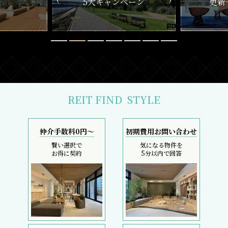
ペーン
更新一覧チェック
REIT FIND
STYLE
仲介手数料0円～
初期費用お問い合わせ
賢い選択で
気になる物件を
お得に契約
5分以内で回答