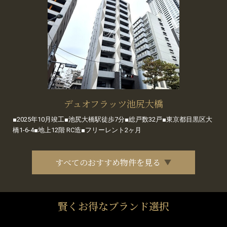
デュオフラッツ池尻大橋
■2025年10月竣工■池尻大橋駅徒歩7分■総戸数32戸■東京都目黒区大
橋1-6-4■地上12階 RC造■フリーレント2ヶ月
すべてのおすすめ物件を見る
賢くお得なブランド選択