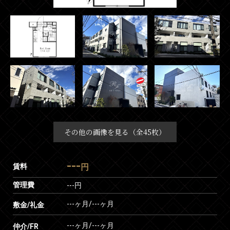
その他の画像を見る（全45枚）
---
賃料
円
管理費
---円
---ヶ月
/
---ヶ月
敷金/礼金
---ヶ月
/
---ヶ月
仲介/FR