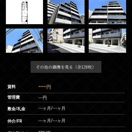
その他の画像を見る（全128枚）
---
賃料
円
管理費
---円
---ヶ月
/
---ヶ月
敷金/礼金
---ヶ月
/
---ヶ月
仲介/FR