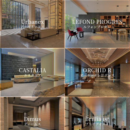
Urbanex
LEFOND PROGRES
アーバネックス
ルフォンプログレ
CASTALIA
ORCHID R
カスタリア
オーキッドレジデンス
Dimus
Brillia ist
ディームス
ブリリアイスト