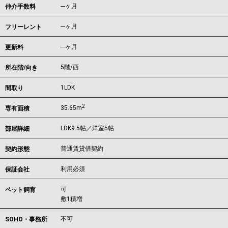
---ヶ月
仲介手数料
---ヶ月
フリーレント
---ヶ月
更新料
5階/西
所在階/向き
1LDK
間取り
2
35.65m
専有面積
LDK9.5帖／洋室5帖
部屋詳細
普通賃貸借契約
契約形態
利用必須
保証会社
可
ペット飼育
敷1積増
不可
SOHO・事務所