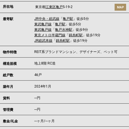
所在地
東京都
江東区
亀戸
5-19-2
MAP
JR中央・総武線
「
亀戸駅
」徒歩5分
最寄駅
東武亀戸線
「
亀戸駅
」徒歩5分
東武亀戸線
「
亀戸水神駅
」徒歩9分
東京メトロ半蔵門線
「
錦糸町駅
」徒歩19分
JR総武本線
「
錦糸町駅
」徒歩19分
REIT系ブランドマンション、デザイナーズ、ペット可
物件特徴
地上8階 RC造
構造規模
46戸
総戸数
2024年1月
築年月
---
円
賃料
---円
管理費
---ヶ月
/
---ヶ月
敷金/礼金