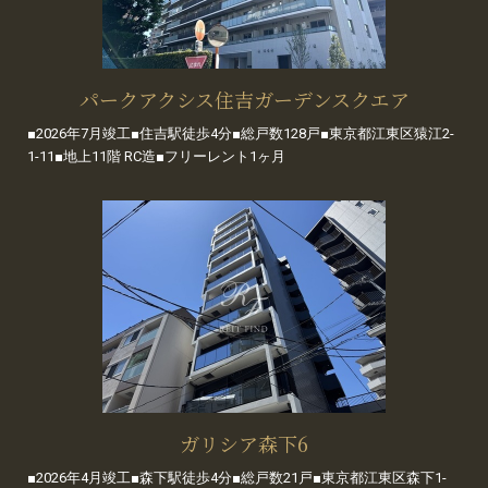
パークアクシス住吉ガーデンスクエア
■2026年7月竣工■住吉駅徒歩4分■総戸数128戸■東京都江東区猿江2-
1-11■地上11階 RC造■フリーレント1ヶ月
ガリシア森下6
■2026年4月竣工■森下駅徒歩4分■総戸数21戸■東京都江東区森下1-