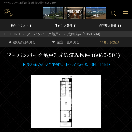
アーバンパーク亀戸2 5階 成約済み物件 6060-504
5大
週間／閲覧
フリーレント
キャンペーン
ランキング
検索
0
0
0
検討中リスト
保存した条件
最近見た物件
REIT FIND
アーバンパーク亀戸2
成約済み (6060-504)
建物詳細を見る
空室一覧を見る
10名／閲覧済
アーバンパーク亀戸2 成約済み物件 (6060-504)
▶ 契約金のお得さ圧倒的。比べてみれば、REIT FIND