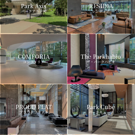
Park Axis
RESIDIA
パークアクシス
レジディア
COMFORIA
The Parkhabio
コンフォリア
ザ・パークハビオ
PROUD FLAT
Park Cube
プラウドフラット
パークキューブ