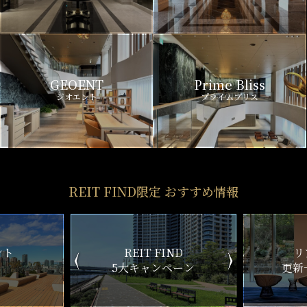
GEOENT
Prime Bliss
ジオエント
プライムブリス
REIT FIND限定 おすすめ情報
ND
リアルタイム
新
ペーン
更新一覧チェック