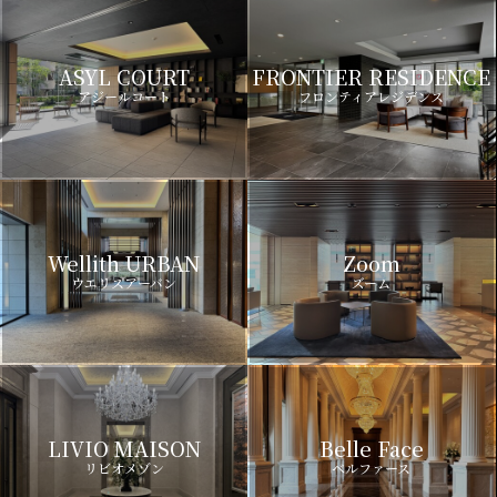
ASYL COURT
FRONTIER RESIDENCE
アジールコート
フロンティアレジデンス
Wellith URBAN
Zoom
ウエリスアーバン
ズーム
LIVIO MAISON
Belle Face
リビオメゾン
ベルファース