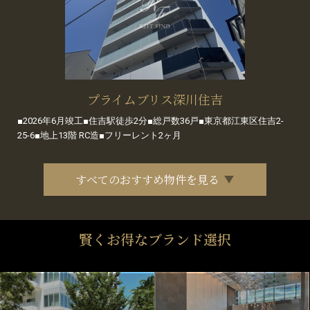
プライムブリス深川住吉
■2026年6月竣工■住吉駅徒歩2分■総戸数36戸■東京都江東区住吉2-
25-6■地上13階 RC造■フリーレント2ヶ月
すべてのおすすめ物件を見る
賢くお得なブランド選択