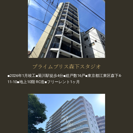
プライムブリス森下スタジオ
■2026年1月竣工■菊川駅徒歩4分■総戸数16戸■東京都江東区森下4-
11-10■地上10階 RC造■フリーレント1ヶ月