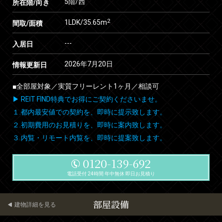
5階/西
所在階/向き
2
1LDK/35.65m
間取/面積
---
入居日
2026年7月20日
情報更新日
■全部屋対象／実質フリーレント1ヶ月／相談可
▶ REIT FIND特典でお得にご契約くださいませ。
１.都内最安値での契約を、即時に提示致します。
２.初期費用のお見積りを、即時に案内致します。
３.内覧・リモート内覧を、即時に提案致します。
0120-139-692
電話受付 24時間 年中無休 即日お見積り
部屋設備
建物詳細を見る