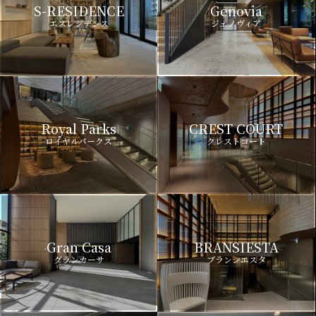
S-RESIDENCE
Genovia
エスレジデンス
ジェノヴィア
Royal Parks
CREST COURT
ロイヤルパークス
クレストコート
Gran Casa
BRANSIESTA
グランカーサ
ブランシエスタ