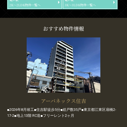
2K～2LDK物件一覧へ
3K～3LDK物件一覧へ
おすすめ物件情報
アーバネックス住吉
■2026年8月竣工■住吉駅徒歩5分■総戸数35戸■東京都江東区扇橋2-
17-2■地上13階 RC造■フリーレント2ヶ月