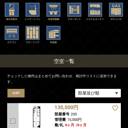
空室一覧
チェックした物件はまとめてお問い合わせ、検討中リストに追加できま
す。
MAP
MAP
MAP
130,000円
部屋番号
203
管理費
15,000円
敷/礼
0ヶ月
/
0ヶ月