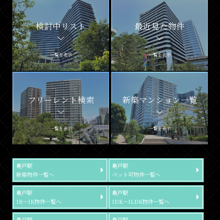
検討中リスト
最近見た物件
一覧を表示
一覧を表示
フリーレント検索
新築マンション一覧
一覧を表示
一覧を表示
亀戸駅
亀戸駅
新築物件一覧へ
ペット可物件一覧へ
亀戸駅
亀戸駅
1R～1K物件一覧へ
1DK～1LDK物件一覧へ
亀戸駅
亀戸駅