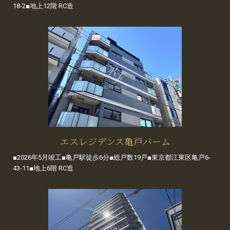
18-2■地上12階 RC造
エスレジデンス亀戸バーム
■2026年5月竣工■亀戸駅徒歩6分■総戸数19戸■東京都江東区亀戸6-
43-11■地上6階 RC造