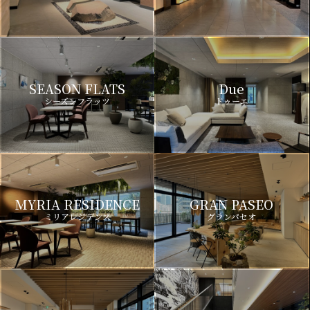
SEASON FLATS
Due
シーズンフラッツ
ドゥーエ
MYRIA RESIDENCE
GRAN PASEO
ミリアレジデンス
グランパセオ