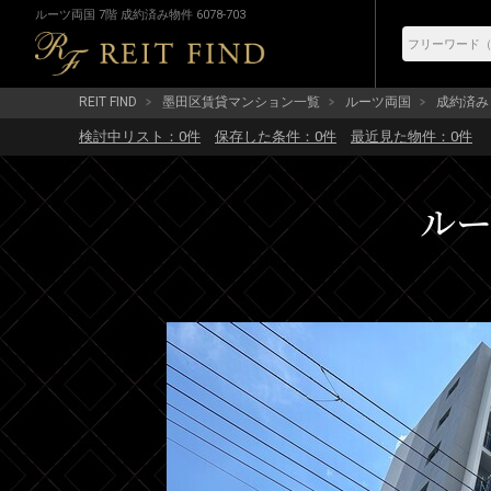
ルーツ両国 7階 成約済み物件 6078-703
REIT FIND
墨田区賃貸マンション一覧
ルーツ両国
成約済み (
検討中リスト：
0
件
保存した条件：
0
件
最近見た物件：
0
件
ルー