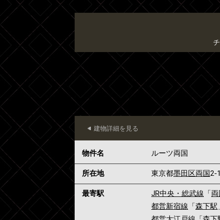
チ
建物詳細を見る
物件名
ルーツ両国
所在地
東京都
墨田区
両国
2-
最寄駅
JR中央・総武線
「
両
都営新宿線
「
森下駅
都営大江戸線
「
森下