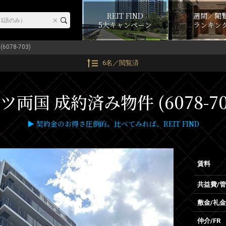
REIT FIND
週間／閲
5大キャンペーン
ランキン
6078-703)
6名／閲覧済
ツ両国 成約済み物件 (6078-70
▶ 契約金のお得さ圧倒的。比べてみれば、REIT FIND
賃料
共益費/
敷金/礼金
仲介/FR