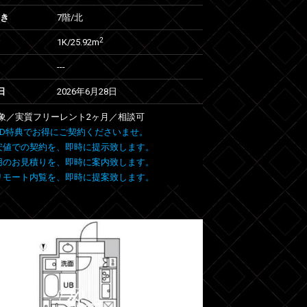
向き
7階/北
2
1K/25.92m
---
日
2026年6月28日
象／実質フリーレント2ヶ月／相談可
 FIND特典でお得にご契約くださいませ。
安値での契約を、即時に提示致します。
用のお見積りを、即時に案内致します。
リモート内覧を、即時に提案致します。