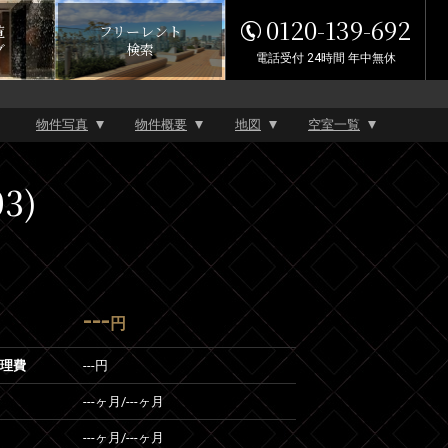
0120-139-692
覧
フリーレント
グ
検索
電話受付 24時間 年中無休
物件写真
物件概要
地図
空室一覧
3)
---
円
管理費
---円
---ヶ月
/
---ヶ月
---ヶ月
/
---ヶ月