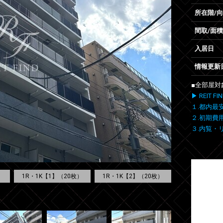
所在階/
間取/面積
入居日
情報更新
■全部屋対
▶ REIT
１.都内最
２.初期費
３.内覧・
1R・1K【1】（20枚）
1R・1K【2】（20枚）