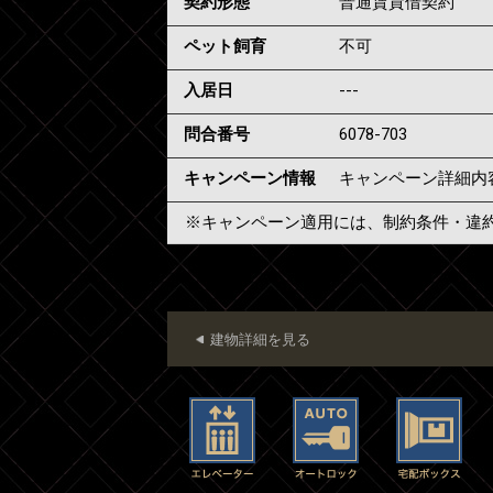
契約形態
普通賃貸借契約
ペット飼育
不可
入居日
---
問合番号
6078-703
キャンペーン情報
キャンペーン詳細内
※キャンペーン適用には、制約条件・違
建物詳細を見る