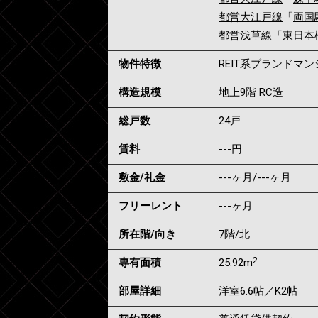
都営大江戸線
「
両国
都営浅草線
「
東日本
物件特徴
REIT系ブランドマ
構造規模
地上9階 RC造
総戸数
24戸
賃料
---
円
敷金/礼金
---ヶ月
/
---ヶ月
フリーレント
---ヶ月
所在階/向き
7階/北
2
専有面積
25.92m
部屋詳細
洋室6.6帖／K2帖