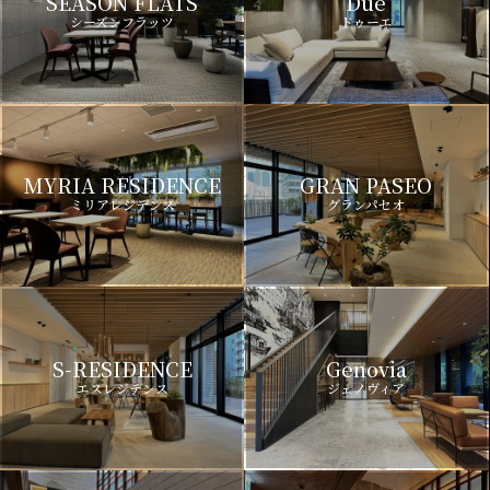
SEASON FLATS
Due
シーズンフラッツ
ドゥーエ
MYRIA RESIDENCE
GRAN PASEO
ミリアレジデンス
グランパセオ
S-RESIDENCE
Genovia
エスレジデンス
ジェノヴィア