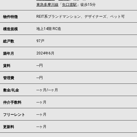
東急多摩川線
「
矢口渡駅
」徒歩15分
REIT系ブランドマンション、デザイナーズ、ペット可
物件特徴
地上14階 RC造
構造規模
97戸
総戸数
2024年6月
築年月
---
円
賃料
---円
管理費
---ヶ月
/
---ヶ月
敷金/礼金
---ヶ月
仲介手数料
---ヶ月
フリーレント
---ヶ月
更新料