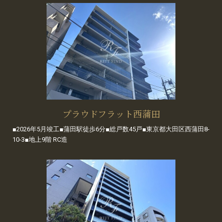
プラウドフラット西蒲田
■2026年5月竣工■蒲田駅徒歩6分■総戸数45戸■東京都大田区西蒲田8-
10-3■地上9階 RC造