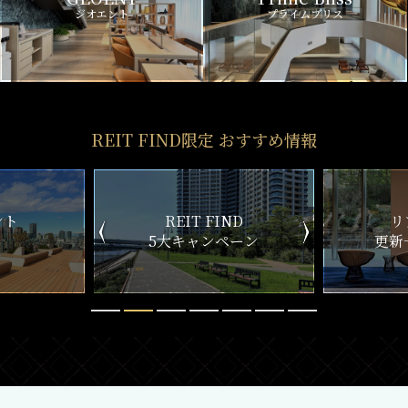
ジオエント
プライムブリス
REIT FIND限定 おすすめ情報
ND
リアルタイム
新
ペーン
更新一覧チェック