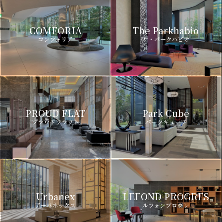
COMFORIA
The Parkhabio
コンフォリア
ザ・パークハビオ
PROUD FLAT
Park Cube
プラウドフラット
パークキューブ
Urbanex
LEFOND PROGRES
アーバネックス
ルフォンプログレ