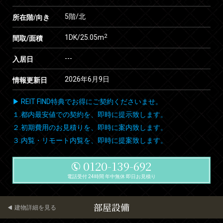
5階/北
所在階/向き
2
1DK/25.05m
間取/面積
---
入居日
2026年6月9日
情報更新日
▶ REIT FIND特典でお得にご契約くださいませ。
１.都内最安値での契約を、即時に提示致します。
２.初期費用のお見積りを、即時に案内致します。
３.内覧・リモート内覧を、即時に提案致します。
0120-139-692
電話受付 24時間 年中無休 即日お見積り
部屋設備
建物詳細を見る