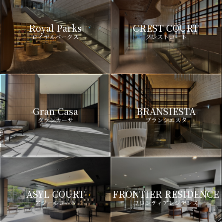
Royal Parks
CREST COURT
ロイヤルパークス
クレストコート
Gran Casa
BRANSIESTA
グランカーサ
ブランシエスタ
ASYL COURT
FRONTIER RESIDENCE
アジールコート
フロンティアレジデンス