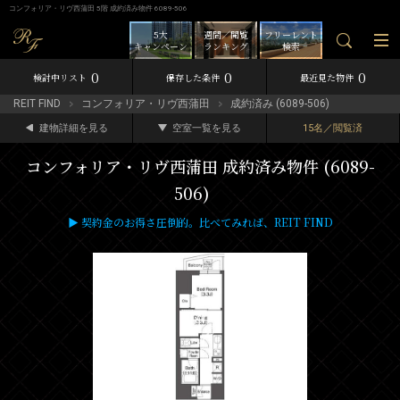
コンフォリア・リヴ西蒲田 5階 成約済み物件 6089-506
5大
週間／閲覧
フリーレント
キャンペーン
ランキング
検索
0
0
0
検討中リスト
保存した条件
最近見た物件
REIT FIND
コンフォリア・リヴ西蒲田
成約済み (6089-506)
建物詳細を見る
空室一覧を見る
15名／閲覧済
コンフォリア・リヴ西蒲田 成約済み物件 (6089-
506)
▶ 契約金のお得さ圧倒的。比べてみれば、REIT FIND