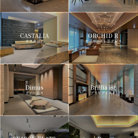
CASTALIA
ORCHID R
カスタリア
オーキッドレジデンス
Dimus
Brillia ist
ディームス
ブリリアイスト