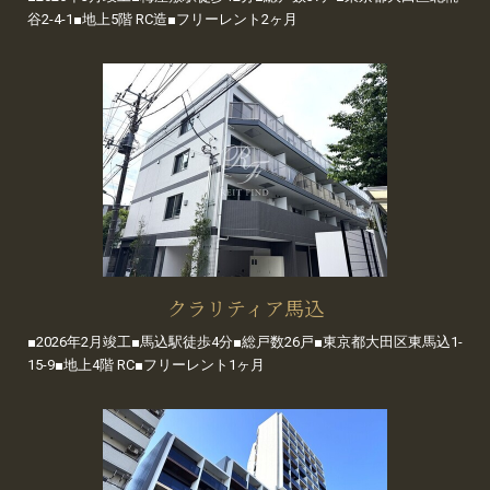
谷2-4-1■地上5階 RC造■フリーレント2ヶ月
クラリティア馬込
■2026年2月竣工■馬込駅徒歩4分■総戸数26戸■東京都大田区東馬込1-
15-9■地上4階 RC■フリーレント1ヶ月