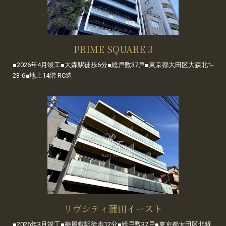
PRIME SQUARE 3
■2026年4月竣工■大森駅徒歩6分■総戸数37戸■東京都大田区大森北1-
23-6■地上14階 RC造
リヴシティ蒲田イースト
■2026年3月竣工■梅屋敷駅徒歩12分■総戸数37戸■東京都大田区北糀