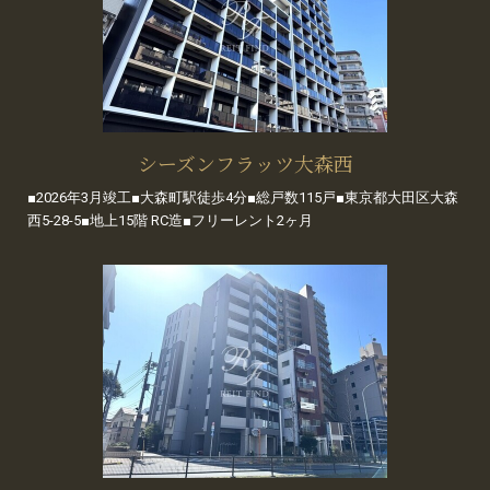
シーズンフラッツ大森西
■2026年3月竣工■大森町駅徒歩4分■総戸数115戸■東京都大田区大森
西5-28-5■地上15階 RC造■フリーレント2ヶ月