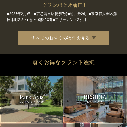
グランパセオ蒲田3
■2026年2月竣工■京急蒲田駅徒歩7分■総戸数26戸■東京都大田区蒲
田本町2-2-4■地上10階 RC造■フリーレント2ヶ月
すべてのおすすめ物件を見る
賢くお得なブランド選択
Park Axis
RESIDIA
パークアクシス
レジディア