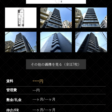
その他の画像を見る（全117枚）
---
賃料
円
管理費
---円
---ヶ月
/
---ヶ月
敷金/礼金
---ヶ月
/
---ヶ月
仲介/FR