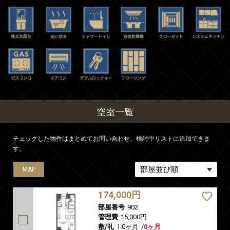
空室一覧
チェックした物件はまとめてお問い合わせ、検討中リストに追加できま
す。
MAP
MAP
174,000円
部屋番号
902
管理費
15,000円
敷/礼
1.0ヶ月
/
0ヶ月