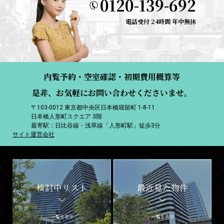
0120-139-692
電話受付 24時間 年中無休
内覧予約・空室確認・初期費用概算等
是非、お気軽にお問い合わせくださいませ。
〒103-0012 東京都中央区日本橋堀留町 1-8-11
日本橋人形町スクエア 3階
最寄駅：日比谷線・浅草線「人形町駅」徒歩3分
サイト運営会社
検討中リスト
最近見た物件
一覧を表示
一覧を表示