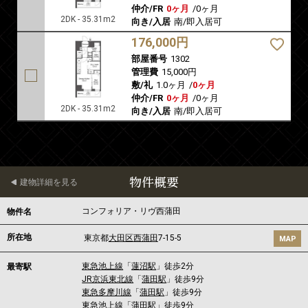
仲介/FR
0ヶ月
/
0ヶ月
2DK - 35.31m2
向き/入居
南/即入居可
176,000円
部屋番号
1302
管理費
15,000円
敷/礼
1.0ヶ月
/
0ヶ月
仲介/FR
0ヶ月
/
0ヶ月
2DK - 35.31m2
向き/入居
南/即入居可
物件概要
建物詳細を見る
コンフォリア・リヴ西蒲田
物件名
所在地
東京都
大田区
西蒲田
7-15-5
MAP
東急池上線
「
蓮沼駅
」徒歩2分
最寄駅
JR京浜東北線
「
蒲田駅
」徒歩9分
東急多摩川線
「
蒲田駅
」徒歩9分
東急池上線
「
蒲田駅
」徒歩9分