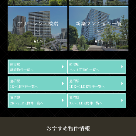
フリーレント検索
新築マンション一覧
一覧を表示
一覧を表示
蓮沼駅
蓮沼駅
新築物件一覧へ
ペット可物件一覧へ
蓮沼駅
蓮沼駅
1R～1K物件一覧へ
1DK～1LDK物件一覧へ
蓮沼駅
蓮沼駅
2K～2LDK物件一覧へ
3K～3LDK物件一覧へ
おすすめ物件情報