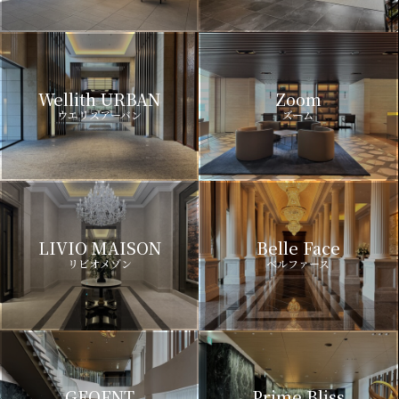
Wellith URBAN
Zoom
ウエリスアーバン
ズーム
LIVIO MAISON
Belle Face
リビオメゾン
ベルファース
GEOENT
Prime Bliss