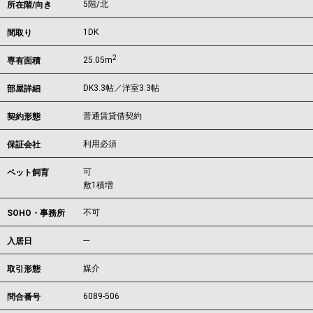
5階/北
所在階/向き
1DK
間取り
2
25.05m
専有面積
DK3.3帖／洋室3.3帖
部屋詳細
普通賃貸借契約
契約形態
利用必須
保証会社
可
ペット飼育
敷1積増
不可
SOHO・事務所
---
入居日
媒介
取引形態
6089-506
問合番号