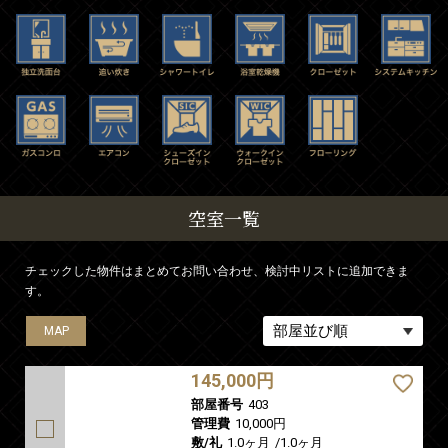
空室一覧
チェックした物件はまとめてお問い合わせ、検討中リストに追加できま
す。
MAP
MAP
MAP
MAP
145,000円
部屋番号
403
管理費
10,000円
敷/礼
1.0ヶ月
/
1.0ヶ月