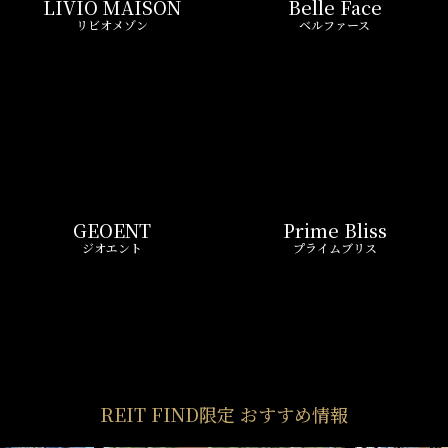
REIT FIND限定 おすすめ情報
ND
リアルタイム
新
ペーン
更新一覧チェック
REIT FIND
STYLE
仲介手数料0円～
初期費用お問い合わせ
賢い選択で
気になる物件を
お得に契約
5分以内で回答