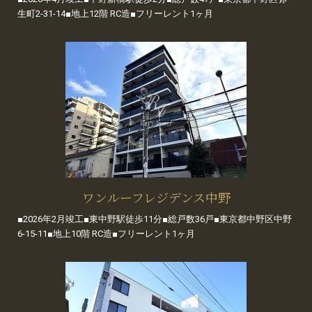
生町2-31-14■地上12階 RC造■フリーレント1ヶ月
ワンルーフレジデンス中野
■2026年2月竣工■東中野駅徒歩11分■総戸数36戸■東京都中野区中野
6-15-11■地上10階 RC造■フリーレント1ヶ月