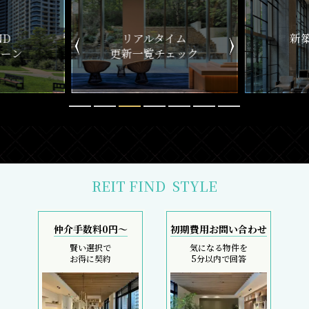
おとり物件なし
リモート内覧対応
物件情報の更新鮮度は
遠方にて内覧できずとも
検索サイトでは高水準
しっかりサポート
採寸サービス
スマホで完結
申込後は当社スタッフが
内覧現地待ち合わせ
お部屋を採寸致します
SMS・LINEで対応