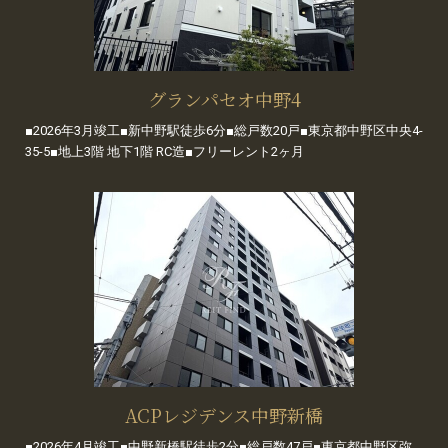
グランパセオ中野4
■2026年3月竣工■新中野駅徒歩6分■総戸数20戸■東京都中野区中央4-
35-5■地上3階 地下1階 RC造■フリーレント2ヶ月
ACPレジデンス中野新橋
■2026年4月竣工■中野新橋駅徒歩2分■総戸数47戸■東京都中野区弥