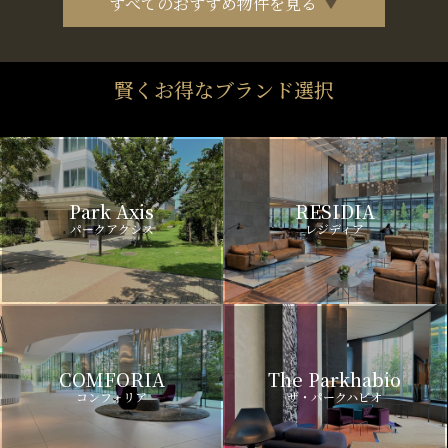
すべてのおすすめ物件を見る
賢くお得なブランド選択
Park Axis
RESIDIA
パークアクシス
レジディア
COMFORIA
The Parkhabio
コンフォリア
ザ・パークハビオ