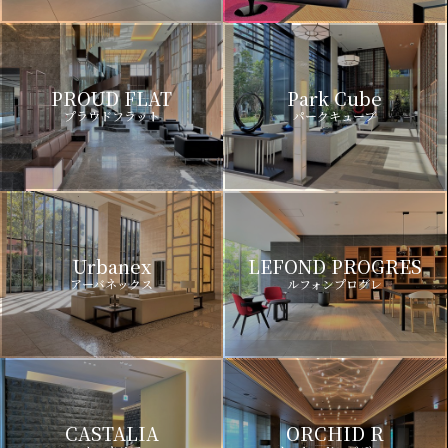
PROUD FLAT
Park Cube
プラウドフラット
パークキューブ
Urbanex
LEFOND PROGRES
アーバネックス
ルフォンプログレ
CASTALIA
ORCHID R