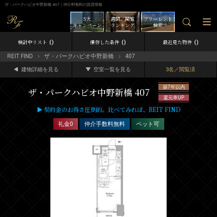
ザ・パークハビオ中野新橋 407｜仲介料無料の賃貸情報
5大
週間／閲覧
フリーレント
キャンペーン
ランキング
検索
0
0
0
検討中リスト
保存した条件
最近見た物件
REIT FIND
ザ・パークハビオ中野新橋
407
建物詳細を見る
空室一覧を見る
3名／閲覧済
築7年以内
ザ・パークハビオ中野新橋 407
還元率UP
▶ 契約金のお得さ圧倒的。比べてみれば、REIT FIND
礼金0
仲介手数料無料
ペット可