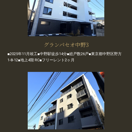
グランパセオ中野3
■2025年11月竣工■中野駅徒歩14分■総戸数26戸■東京都中野区野方
1-8-12■地上4階 RC■フリーレント2ヶ月