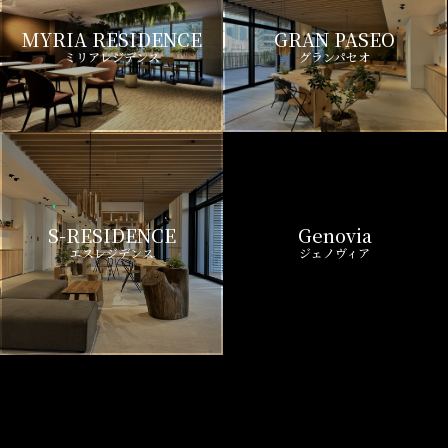
MYRIA RESIDENCE
GRAN PASEO
ミリアレジデンス
グランパセオ
S-RESIDENCE
Genovia
エスレジデンス
ジェノヴィア
Royal Parks
CREST COURT
ロイヤルパークス
クレストコート