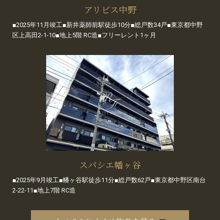
アリビス中野
■2025年11月竣工■新井薬師前駅徒歩10分■総戸数34戸■東京都中野
区上高田2-1-10■地上5階 RC造■フリーレント1ヶ月
スパシエ幡ヶ谷
■2025年9月竣工■幡ヶ谷駅徒歩11分■総戸数62戸■東京都中野区南台
2-22-11■地上7階 RC造