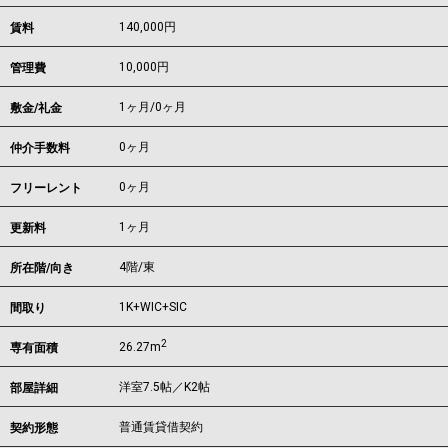
140,000
円
賃料
10,000円
管理費
1ヶ月
/
0ヶ月
敷金/礼金
0ヶ月
仲介手数料
0ヶ月
フリーレント
1ヶ月
更新料
4階/東
所在階/向き
1K+WIC+SIC
間取り
2
26.27m
専有面積
洋室7.5帖／K2帖
部屋詳細
普通賃貸借契約
契約形態