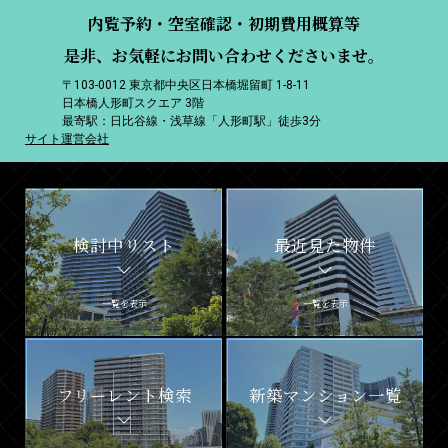
内覧予約・空室確認・初期費用概算等
是非、お気軽にお問い合わせくださいませ。
〒103-0012 東京都中央区日本橋堀留町 1-8-11
日本橋人形町スクエア 3階
最寄駅：日比谷線・浅草線「人形町駅」徒歩3分
サイト運営会社
検討中リスト
最近見た物件
一覧を表示
一覧を表示
フリーレント検索
新築マンション一覧