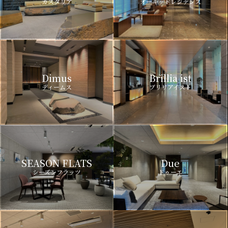
カスタリア
オーキッドレジデンス
Dimus
Brillia ist
ディームス
ブリリアイスト
SEASON FLATS
Due
シーズンフラッツ
ドゥーエ