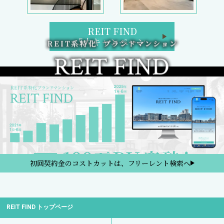
REIT FIND トップページ
ブランドマンション検索
区検索
路線・駅検索
REIT FIND 5大キャンペーン
週間／閲覧ランキング
フリーレント検索
新着部屋一覧
新築マンション一覧
2日以内の新着、条件改定物件
検討中リスト
プライバシーポリシー
金融商品の販売に関して
REIT FINDからのお知らせ
サイトマップ
お問い合わせ
サイト運営会社