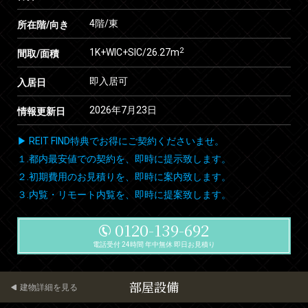
4階/東
所在階/向き
2
1K+WIC+SIC/26.27m
間取/面積
即入居可
入居日
2026年7月23日
情報更新日
▶ REIT FIND特典でお得にご契約くださいませ。
１.都内最安値での契約を、即時に提示致します。
２.初期費用のお見積りを、即時に案内致します。
３.内覧・リモート内覧を、即時に提案致します。
0120-139-692
電話受付 24時間 年中無休 即日お見積り
部屋設備
建物詳細を見る