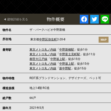
物件概要
建物詳細を見る
ザ・パークハビオ中野新橋
物件名
所在地
東京都
中野区
弥生町
2-20-8
MAP
東京メトロ丸ノ内線
「
中野新橋駅
」徒歩1分
最寄駅
東京メトロ丸ノ内線
「
中野富士見町駅
」徒歩11分
都営大江戸線
「
中野坂上駅
」徒歩15分
東京メトロ丸ノ内線
「
中野坂上駅
」徒歩15分
東京メトロ丸ノ内線
「
新中野駅
」徒歩15分
REIT系ブランドマンション、デザイナーズ、ペット可
物件特徴
地上14階 RC造
構造規模
66戸
総戸数
2021年5月
築年月