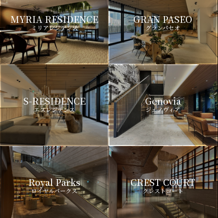
MYRIA RESIDENCE
GRAN PASEO
ミリアレジデンス
グランパセオ
S-RESIDENCE
Genovia
エスレジデンス
ジェノヴィア
Royal Parks
CREST COURT
ロイヤルパークス
クレストコート