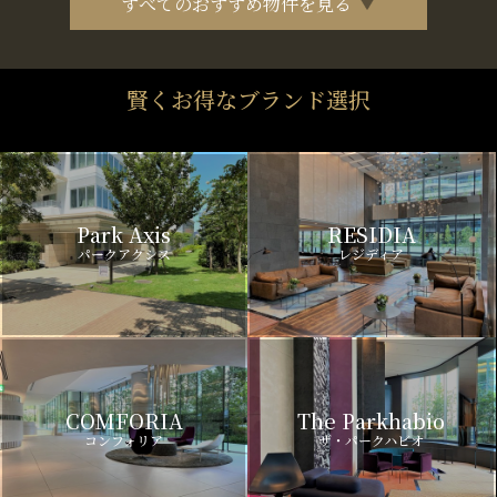
すべてのおすすめ物件を見る
賢くお得なブランド選択
Park Axis
RESIDIA
パークアクシス
レジディア
COMFORIA
The Parkhabio
コンフォリア
ザ・パークハビオ