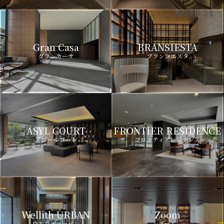
Gran Casa
BRANSIESTA
グランカーサ
ブランシエスタ
ASYL COURT
FRONTIER RESIDENCE
アジールコート
フロンティアレジデンス
Wellith URBAN
Zoom
ウエリスアーバン
ズーム