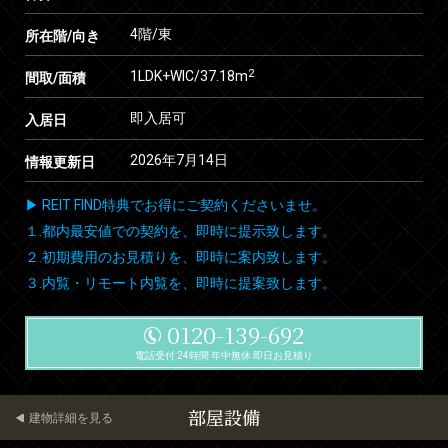
4階/東
所在階/向き
2
1LDK+WIC/37.18m
間取/面積
即入居可
入居日
2026年7月14日
情報更新日
▶ REIT FIND特典でお得にご契約くださいませ。
１.都内最安値での契約を、即時に提示致します。
２.初期費用のお見積りを、即時に案内致します。
３.内覧・リモート内覧を、即時に提案致します。
0120-139-692
電話受付 24時間 年中無休 即日お見積り
部屋設備
建物詳細を見る