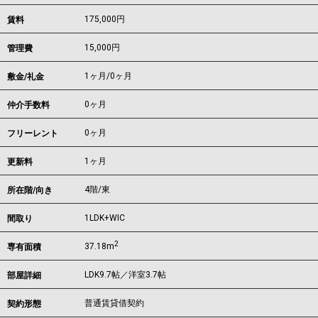
175,000
円
賃料
15,000円
管理費
1ヶ月
/
0ヶ月
敷金/礼金
0ヶ月
仲介手数料
0ヶ月
フリーレント
1ヶ月
更新料
4階/東
所在階/向き
1LDK+WIC
間取り
2
37.18m
専有面積
LDK9.7帖／洋室3.7帖
部屋詳細
普通賃貸借契約
契約形態