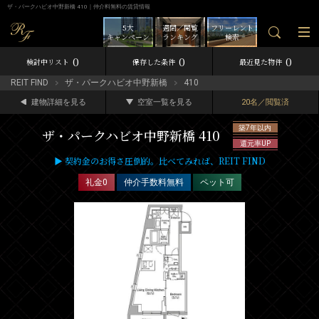
ザ・パークハビオ中野新橋 410｜仲介料無料の賃貸情報
5大
週間／閲覧
フリーレント
キャンペーン
ランキング
検索
0
0
0
検討中リスト
保存した条件
最近見た物件
REIT FIND
ザ・パークハビオ中野新橋
410
建物詳細を見る
空室一覧を見る
20名／閲覧済
築7年以内
ザ・パークハビオ中野新橋 410
還元率UP
▶ 契約金のお得さ圧倒的。比べてみれば、REIT FIND
礼金0
仲介手数料無料
ペット可