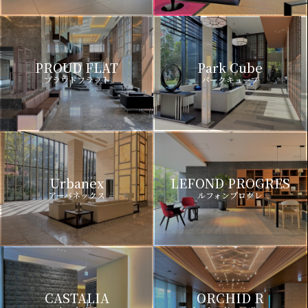
PROUD FLAT
Park Cube
プラウドフラット
パークキューブ
Urbanex
LEFOND PROGRES
アーバネックス
ルフォンプログレ
CASTALIA
ORCHID R