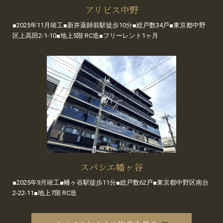
アリビス中野
■2025年11月竣工■新井薬師前駅徒歩10分■総戸数34戸■東京都中野
区上高田2-1-10■地上5階 RC造■フリーレント1ヶ月
スパシエ幡ヶ谷
■2025年9月竣工■幡ヶ谷駅徒歩11分■総戸数62戸■東京都中野区南台
2-22-11■地上7階 RC造