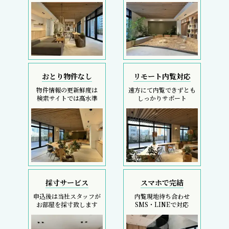
おとり物件なし
リモート内覧対応
物件情報の更新鮮度は
遠方にて内覧できずとも
検索サイトでは高水準
しっかりサポート
採寸サービス
スマホで完結
申込後は当社スタッフが
内覧現地待ち合わせ
お部屋を採寸致します
SMS・LINEで対応