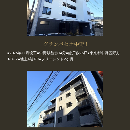
グランパセオ中野3
■2025年11月竣工■中野駅徒歩14分■総戸数26戸■東京都中野区野方
1-8-12■地上4階 RC■フリーレント2ヶ月