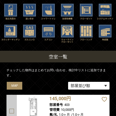
空室一覧
チェックした物件はまとめてお問い合わせ、検討中リストに追加できま
す。
MAP
MAP
MAP
MAP
145,000円
部屋番号
403
管理費
10,000円
敷/礼
1.0ヶ月
/
1.0ヶ月