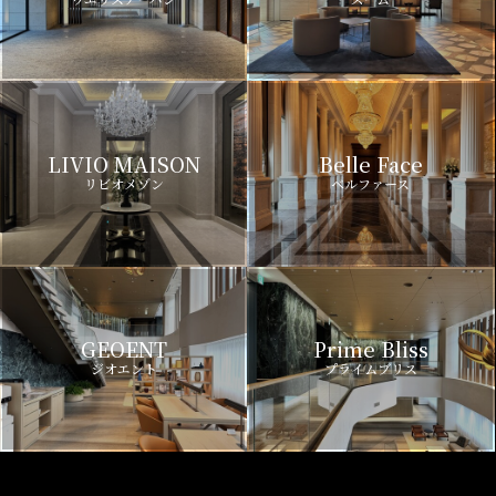
LIVIO MAISON
Belle Face
リビオメゾン
ベルファース
GEOENT
Prime Bliss
ジオエント
プライムブリス