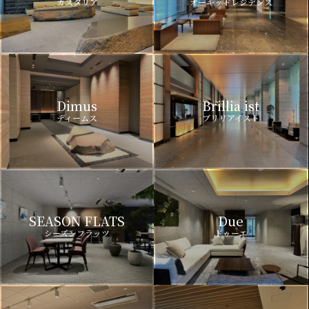
カスタリア
オーキッドレジデンス
Dimus
Brillia ist
ディームス
ブリリアイスト
SEASON FLATS
Due
シーズンフラッツ
ドゥーエ