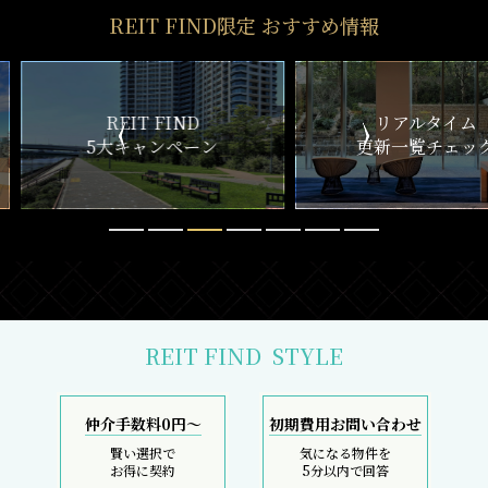
REIT FIND限定 おすすめ情報
ND
リアルタイム
新
ペーン
更新一覧チェック
REIT FIND
STYLE
仲介手数料0円～
初期費用お問い合わせ
賢い選択で
気になる物件を
お得に契約
5分以内で回答