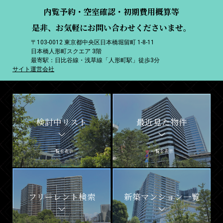
内覧予約・空室確認・初期費用概算等
是非、お気軽にお問い合わせくださいませ。
〒103-0012 東京都中央区日本橋堀留町 1-8-11
日本橋人形町スクエア 3階
最寄駅：日比谷線・浅草線「人形町駅」徒歩3分
サイト運営会社
検討中リスト
最近見た物件
一覧を表示
一覧を表示
フリーレント検索
新築マンション一覧