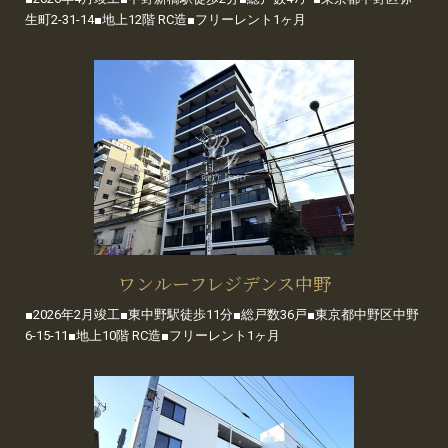
生町2-31-14■地上12階 RC造■フリーレント1ヶ月
ワンルーフレジデンス中野
■2026年2月竣工■東中野駅徒歩11分■総戸数36戸■東京都中野区中野
6-15-11■地上10階 RC造■フリーレント1ヶ月