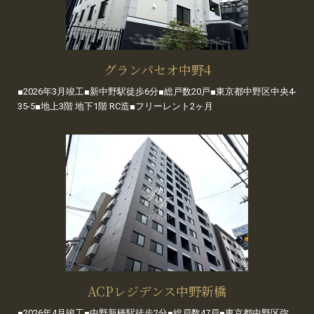
グランパセオ中野4
■2026年3月竣工■新中野駅徒歩6分■総戸数20戸■東京都中野区中央4-
35-5■地上3階 地下1階 RC造■フリーレント2ヶ月
ACPレジデンス中野新橋
■2026年4月竣工■中野新橋駅徒歩2分■総戸数47戸■東京都中野区弥