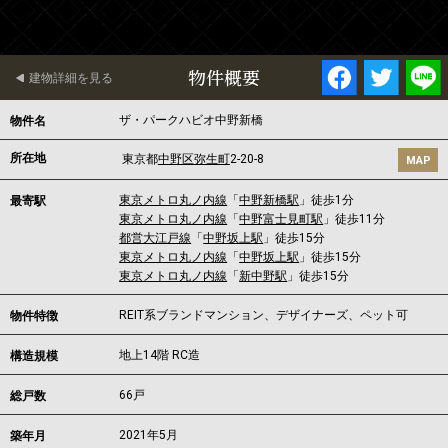
物件概要
建物詳細を見る
ザ・パークハビオ中野新橋
物件名
所在地
東京都
中野区
弥生町
2-20-8
MAP
東京メトロ丸ノ内線
「
中野新橋駅
」徒歩1分
最寄駅
東京メトロ丸ノ内線
「
中野富士見町駅
」徒歩11分
都営大江戸線
「
中野坂上駅
」徒歩15分
東京メトロ丸ノ内線
「
中野坂上駅
」徒歩15分
東京メトロ丸ノ内線
「
新中野駅
」徒歩15分
REIT系ブランドマンション、デザイナーズ、ペット可
物件特徴
地上14階 RC造
構造規模
66戸
総戸数
2021年5月
築年月