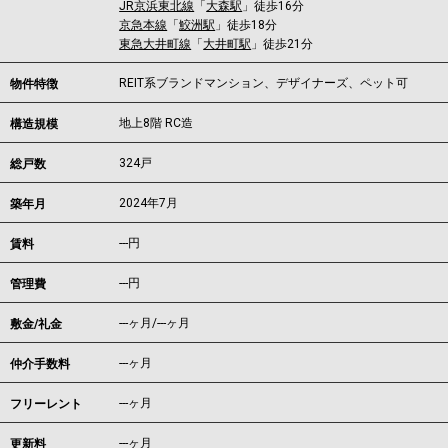
JR京浜東北線
「
大森駅
」徒歩16分
京急本線
「
鮫洲駅
」徒歩18分
東急大井町線
「
大井町駅
」徒歩21分
REIT系ブランドマンション、デザイナーズ、ペット可
物件特徴
地上8階 RC造
構造規模
324戸
総戸数
2024年7月
築年月
---
円
賃料
---円
管理費
---ヶ月
/
---ヶ月
敷金/礼金
---ヶ月
仲介手数料
---ヶ月
フリーレント
---ヶ月
更新料