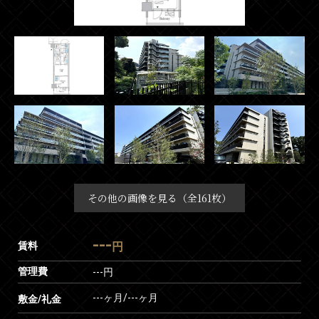
その他の画像を見る（全161枚）
---
賃料
円
管理費
---円
---ヶ月
/
---ヶ月
敷金/礼金