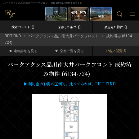
パークアクシス品川南大井パークフロント 7階 成約済み物件 6134-724
5大
週間／閲覧
フリーレント
キャンペーン
ランキング
検索
0
0
0
検討中リスト
保存した条件
最近見た物件
REIT FIND
パークアクシス品川南大井パークフロント
成約済み (6134-
724)
建物詳細を見る
空室一覧を見る
17名／閲覧済
パークアクシス品川南大井パークフロント 成約済
み物件 (6134-724)
▶ 契約金のお得さ圧倒的。比べてみれば、REIT FIND