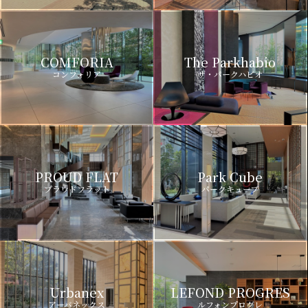
COMFORIA
The Parkhabio
コンフォリア
ザ・パークハビオ
PROUD FLAT
Park Cube
プラウドフラット
パークキューブ
Urbanex
LEFOND PROGRES
アーバネックス
ルフォンプログレ