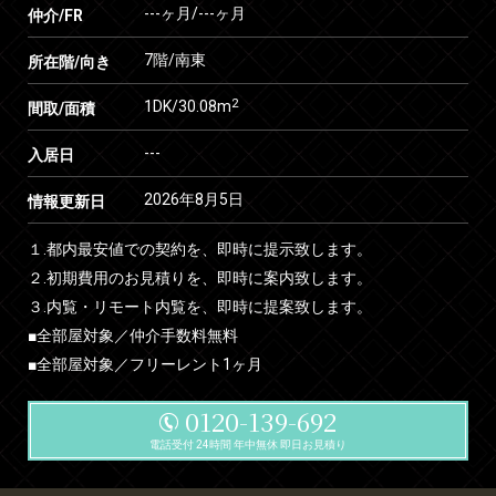
---ヶ月
/
---ヶ月
仲介/FR
7階/南東
所在階/向き
2
1DK/30.08m
間取/面積
---
入居日
2026年8月5日
情報更新日
１.都内最安値での契約を、即時に提示致します。
２.初期費用のお見積りを、即時に案内致します。
３.内覧・リモート内覧を、即時に提案致します。
■全部屋対象／仲介手数料無料
■全部屋対象／フリーレント1ヶ月
0120-139-692
電話受付 24時間 年中無休 即日お見積り