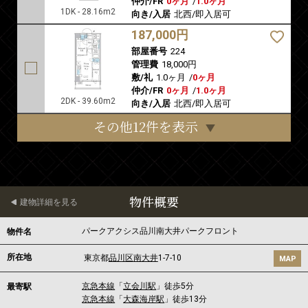
仲介/FR
0ヶ月
/
1.0ヶ月
1DK - 28.16m2
向き/入居
北西/即入居可
187,000円
部屋番号
224
管理費
18,000円
敷/礼
1.0ヶ月
/
0ヶ月
仲介/FR
0ヶ月
/
1.0ヶ月
2DK - 39.60m2
向き/入居
北西/即入居可
その他12件を表示
物件概要
建物詳細を見る
パークアクシス品川南大井パークフロント
物件名
所在地
東京都
品川区
南大井
1-7-10
MAP
京急本線
「
立会川駅
」徒歩5分
最寄駅
京急本線
「
大森海岸駅
」徒歩13分