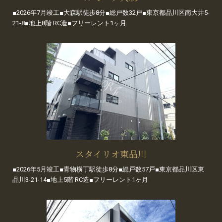
■2026年7月竣工■大森駅徒歩8分■総戸数32戸■東京都品川区南大井5-
21-8■地上8階 RC造■フリーレント1ヶ月
スタイリオ東品川
■2026年5月竣工■青物横丁駅徒歩8分■総戸数57戸■東京都品川区東
品川3-21-14■地上5階 RC造■フリーレント1ヶ月