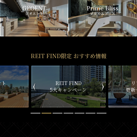
GEOENT
Prime Bliss
ジオエント
プライムブリス
REIT FIND限定 おすすめ情報
ND
リアルタイム
新
ペーン
更新一覧チェック