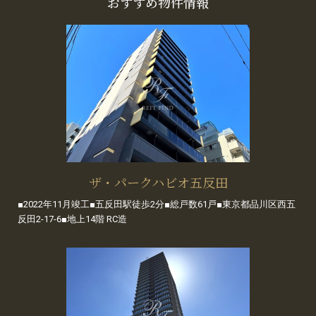
おすすめ物件情報
ザ・パークハビオ五反田
■2022年11月竣工■五反田駅徒歩2分■総戸数61戸■東京都品川区西五
反田2-17-6■地上14階 RC造