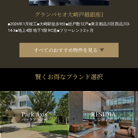
グランパセオ大崎戸越銀座1
■2026年1月竣工■大崎駅徒歩9分■総戸数12戸■東京都品川区西品川3-
14-3■地上4階 地下1階 RC造■フリーレント2ヶ月
すべてのおすすめ物件を見る
賢くお得なブランド選択
Park Axis
RESIDIA
パークアクシス
レジディア