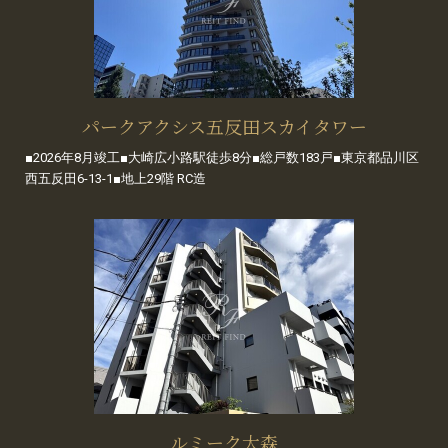
パークアクシス五反田スカイタワー
■2026年8月竣工■大崎広小路駅徒歩8分■総戸数183戸■東京都品川区
西五反田6-13-1■地上29階 RC造
ルミーク大森