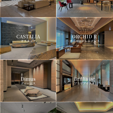
CASTALIA
ORCHID R
カスタリア
オーキッドレジデンス
Dimus
Brillia ist
ディームス
ブリリアイスト