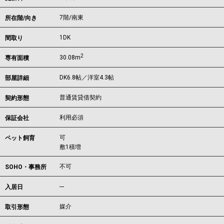
7階/南東
所在階/向き
1DK
間取り
2
30.08m
専有面積
DK6.8帖／洋室4.3帖
部屋詳細
普通賃貸借契約
契約形態
利用必須
保証会社
可
ペット飼育
敷1積増
不可
SOHO・事務所
---
入居日
媒介
取引形態