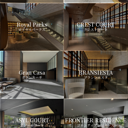
Royal Parks
CREST COURT
ロイヤルパークス
クレストコート
Gran Casa
BRANSIESTA
グランカーサ
ブランシエスタ
ASYL COURT
FRONTIER RESIDENCE
アジールコート
フロンティアレジデンス