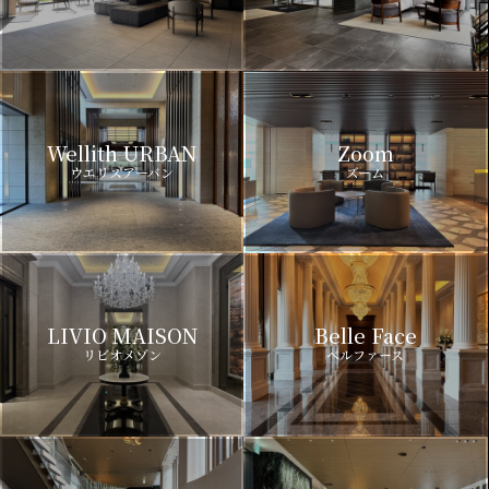
Wellith URBAN
Zoom
ウエリスアーバン
ズーム
LIVIO MAISON
Belle Face
リビオメゾン
ベルファース