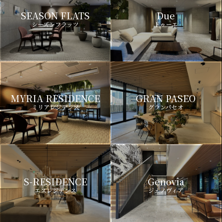
SEASON FLATS
Due
シーズンフラッツ
ドゥーエ
MYRIA RESIDENCE
GRAN PASEO
ミリアレジデンス
グランパセオ
S-RESIDENCE
Genovia
エスレジデンス
ジェノヴィア