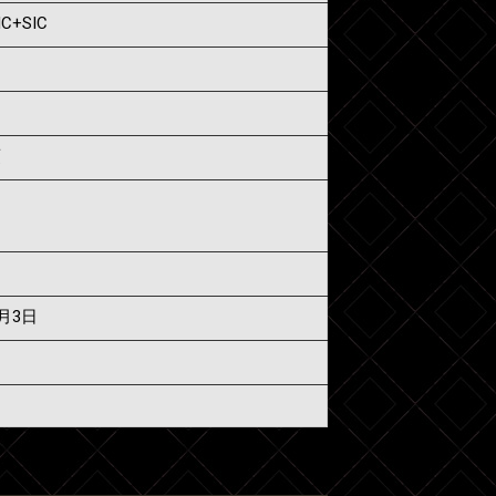
IC+SIC
須
7月3日