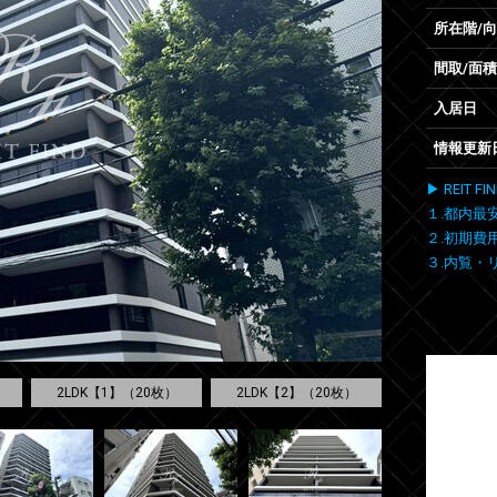
所在階/
間取/面積
入居日
情報更新
▶ REIT
１.都内最
２.初期費
３.内覧・
2LDK【1】（20枚）
2LDK【2】（20枚）