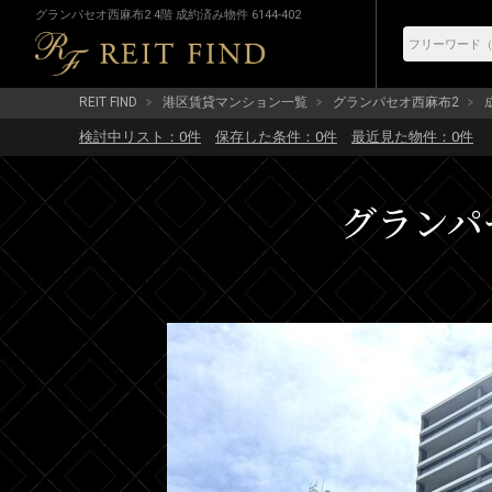
グランパセオ西麻布2 4階 成約済み物件 6144-402
REIT FIND
港区賃貸マンション一覧
グランパセオ西麻布2
検討中リスト：
0
件
保存した条件：
0
件
最近見た物件：
0
件
グランパセ