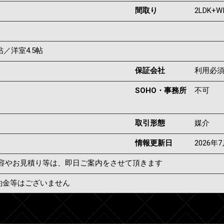
間取り
2LDK+W
5帖／洋室4.5帖
保証会社
利用必
SOHO・事務所
不可
取引形態
媒介
情報更新日
2026年
容やお見積り等は、即日ご案内をさせて頂きます
約金等はございません