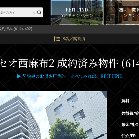
REIT FIND
週間／閲
5大キャンペーン
ランキン
成約済み (6144-402)
9名／閲覧済
オ西麻布2 成約済み物件 (6144
▶ 契約金のお得さ圧倒的。比べてみれば、REIT FIND
賃料
共益費/
敷金/礼金
仲介/FR