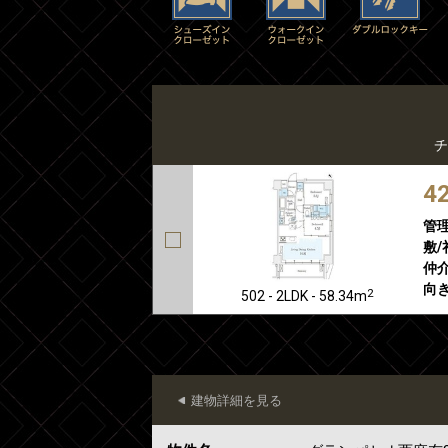
チ
4
管
敷/
仲介
向き
2
502 - 2LDK - 58.34m
建物詳細を見る