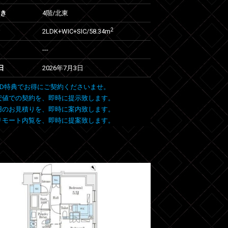
向き
4階/北東
2
2LDK+WIC+SIC/58.34m
---
日
2026年7月3日
 FIND特典でお得にご契約くださいませ。
安値での契約を、即時に提示致します。
用のお見積りを、即時に案内致します。
リモート内覧を、即時に提案致します。