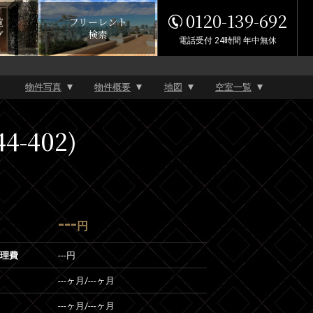
0120-139-692
覧
フリーレント
グ
検索
電話受付 24時間 年中無休
物件写真
物件概要
地図
空室一覧
-402)
---
円
管理費
---円
---ヶ月
/
---ヶ月
---ヶ月
/
---ヶ月