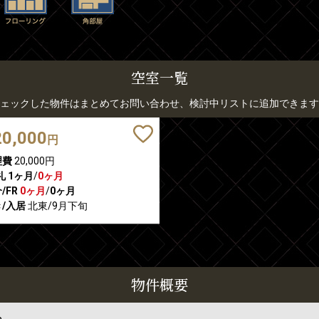
空室一覧
ェックした物件はまとめてお問い合わせ、検討中リストに追加できます
20,000
円
理費
20,000円
礼
1ヶ月
/
0ヶ月
/FR
0ヶ月
/
0ヶ月
/入居
北東/9月下旬
物件概要