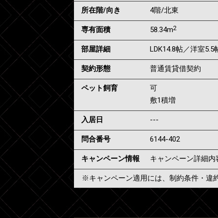
所在階/向き
4階/北東
2
専有面積
58.34m
部屋詳細
LDK14.8帖／洋室5.
契約形態
普通賃貸借契約
ペット飼育
可
敷1積増
入居日
---
問合番号
6144-402
キャンペーン情報
キャンペーン詳細内
※キャンペーン適用には、制約条件・違