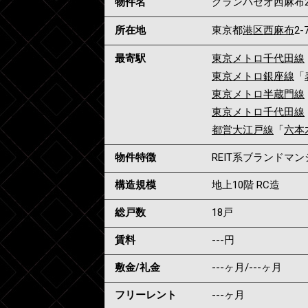
物件名
グランパセオ西麻布
所在地
東京都
港区
西麻布
2-
最寄駅
東京メトロ千代田線
東京メトロ銀座線
「
東京メトロ半蔵門線
東京メトロ千代田線
都営大江戸線
「
六本
物件特徴
REIT系ブランドマ
構造規模
地上10階 RC造
総戸数
18戸
賃料
---
円
敷金/礼金
---ヶ月
/
---ヶ月
フリーレント
---ヶ月