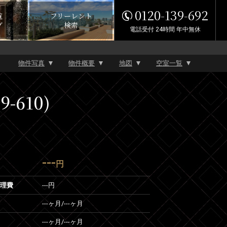
0120-139-692
覧
フリーレント
グ
検索
電話受付 24時間 年中無休
物件写真
物件概要
地図
空室一覧
-610)
---
円
管理費
---円
---ヶ月
/
---ヶ月
---ヶ月
/
---ヶ月