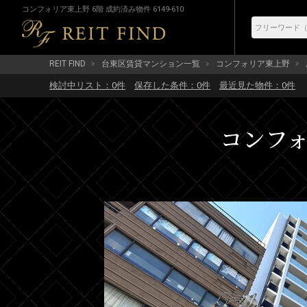
コンフォリア東上野 6階 成約済み物件 6149-610
REIT FIND
台東区賃貸マンション一覧
コンフォリア東上野
検討中リスト：
0
件
保存した条件：
0
件
最近見た物件：
0
件
コンフォリ