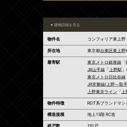
建物詳細を見る
物件名
コンフォリア東上野
所在地
東京都
台東区
東上野
最寄駅
東京メトロ銀座線
「
JR山手線
「
上野駅
」
東京メトロ日比谷線
JR常磐線(上野～取手
上野東京ライン
「
上
物件特徴
REIT系ブランドマ
構造規模
地上15階 RC造
総戸数
191戸