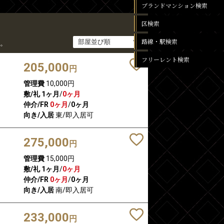
ブランドマンション検索
区検索
路線・駅検索
。
フリーレント検索
205,000
円
管理費
10,000円
敷/礼
1ヶ月
/
0ヶ月
仲介/FR
0ヶ月
/
0ヶ月
向き/入居
東/即入居可
275,000
円
管理費
15,000円
敷/礼
1ヶ月
/
0ヶ月
仲介/FR
0ヶ月
/
0ヶ月
向き/入居
南/即入居可
233,000
円