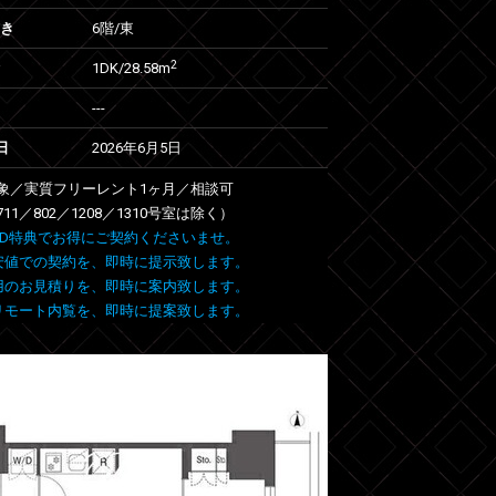
向き
6階/東
2
1DK/28.58m
---
日
2026年6月5日
象／実質フリーレント1ヶ月／相談可
711／802／1208／1310号室は除く）
 FIND特典でお得にご契約くださいませ。
安値での契約を、即時に提示致します。
用のお見積りを、即時に案内致します。
リモート内覧を、即時に提案致します。