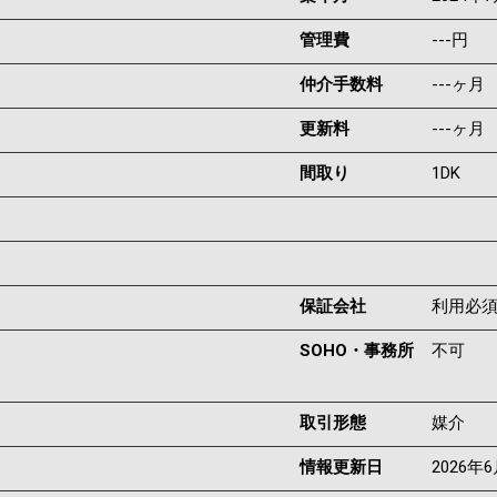
管理費
---円
仲介手数料
---ヶ月
更新料
---ヶ月
間取り
1DK
保証会社
利用必
SOHO・事務所
不可
取引形態
媒介
情報更新日
2026年