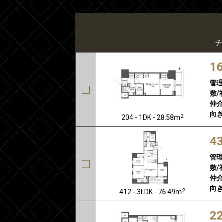
チ
1
管
敷/
仲介
向き
2
204 - 1DK - 28.58m
4
管
敷/
仲介
向き
2
412 - 3LDK - 76.49m
2