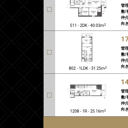
管
敷/
仲介
向き
2
511 - 2DK - 40.03m
1
管
敷/
仲介
向き
2
802 - 1LDK - 31.25m
1
管
敷/
仲介
向き
2
1208 - 1R - 25.16m