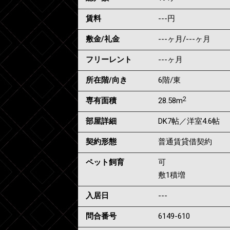
賃料
---
円
敷金/礼金
---ヶ月
/
---ヶ月
フリーレント
---ヶ月
所在階/向き
6階/東
2
専有面積
28.58m
部屋詳細
DK7帖／洋室4.6帖
契約形態
普通賃貸借契約
ペット飼育
可
敷1積増
入居日
---
問合番号
6149-610