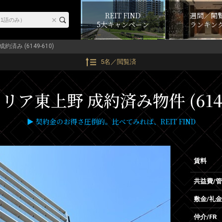
REIT FIND
週間／閲
5大キャンペーン
ランキン
成約済み (6149-610)
5名／閲覧済
ア東上野 成約済み物件 (6149
▶ 契約金のお得さ圧倒的。比べてみれば、REIT FIND
賃料
共益費/
敷金/礼金
仲介/FR