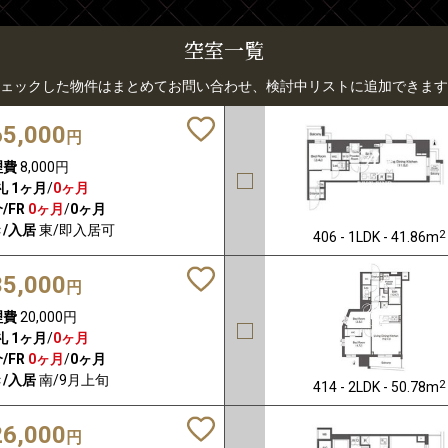
空室一覧
ェックした物件はまとめてお問い合わせ、検討中リストに追加できます
65,000
円
理費
8,000円
礼
1ヶ月
/
0ヶ月
/FR
0ヶ月
/
0ヶ月
/入居
東/即入居可
2
406 - 1LDK - 41.86m
35,000
円
理費
20,000円
礼
1ヶ月
/
0ヶ月
/FR
0ヶ月
/
0ヶ月
/入居
南/9月上旬
2
414 - 2LDK - 50.78m
26,000
円