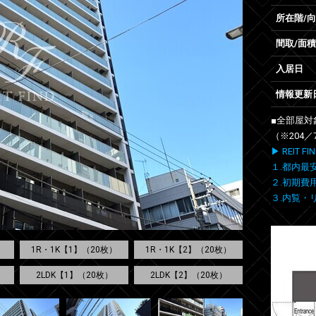
所在階/
間取/面積
入居日
情報更新
■全部屋対
（※204／
▶ REIT
１.都内最
２.初期費
３.内覧・
1R・1K【1】（20枚）
1R・1K【2】（20枚）
2LDK【1】（20枚）
2LDK【2】（20枚）