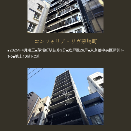
コンフォリア・リヴ茅場町
■2026年4月竣工■茅場町駅徒歩3分■総戸数28戸■東京都中央区新川1-
1-6■地上10階 RC造