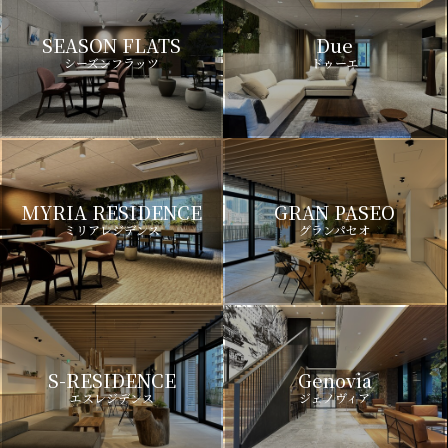
SEASON FLATS
Due
シーズンフラッツ
ドゥーエ
MYRIA RESIDENCE
GRAN PASEO
ミリアレジデンス
グランパセオ
S-RESIDENCE
Genovia
エスレジデンス
ジェノヴィア