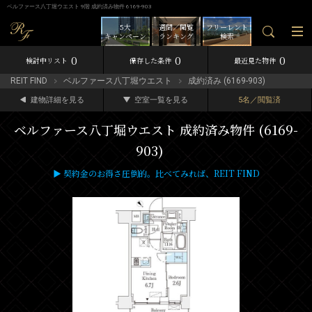
ベルファース八丁堀ウエスト 9階 成約済み物件 6169-903
5大
週間／閲覧
フリーレント
キャンペーン
ランキング
検索
0
0
0
検討中リスト
保存した条件
最近見た物件
REIT FIND
ベルファース八丁堀ウエスト
成約済み (6169-903)
建物詳細を見る
空室一覧を見る
5名／閲覧済
ベルファース八丁堀ウエスト 成約済み物件 (6169-
903)
▶ 契約金のお得さ圧倒的。比べてみれば、REIT FIND