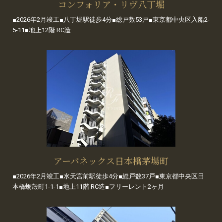
コンフォリア・リヴ八丁堀
■2026年2月竣工■八丁堀駅徒歩4分■総戸数53戸■東京都中央区入船2-
5-11■地上12階 RC造
アーバネックス日本橋茅場町
■2026年2月竣工■水天宮前駅徒歩4分■総戸数37戸■東京都中央区日
本橋蛎殻町1-1-1■地上11階 RC造■フリーレント2ヶ月