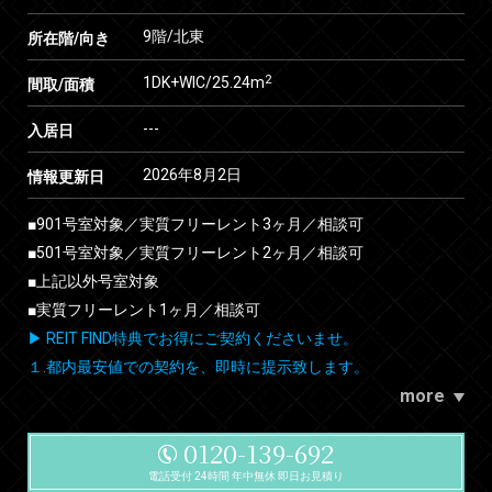
9階/北東
所在階/向き
2
1DK+WIC/25.24m
間取/面積
---
入居日
2026年8月2日
情報更新日
■901号室対象／実質フリーレント3ヶ月／相談可
■501号室対象／実質フリーレント2ヶ月／相談可
■上記以外号室対象
■実質フリーレント1ヶ月／相談可
▶ REIT FIND特典でお得にご契約くださいませ。
１.都内最安値での契約を、即時に提示致します。
more
0120-139-692
電話受付 24時間 年中無休 即日お見積り