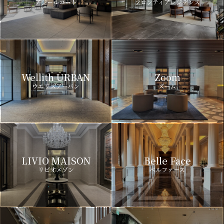
アジールコート
フロンティアレジデンス
Wellith URBAN
Zoom
ウエリスアーバン
ズーム
LIVIO MAISON
Belle Face
リビオメゾン
ベルファース