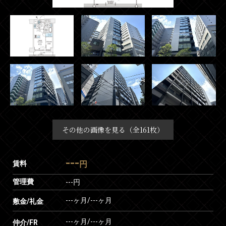
その他の画像を見る（全161枚）
---
賃料
円
管理費
---円
---ヶ月
/
---ヶ月
敷金/礼金
---ヶ月
/
---ヶ月
仲介/FR