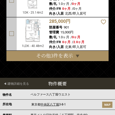
敷/礼
1.0ヶ月
/
0ヶ月
仲介/FR
0ヶ月
/
0ヶ月
1DK - 25.14m2
向き/入居
北西/即入居可
285,000円
部屋番号
901
管理費
15,000円
敷/礼
1.0ヶ月
/
0ヶ月
仲介/FR
0ヶ月
/
2.0ヶ月
1LDK - 40.48m2
向き/入居
北東/即入居可
その他3件を表示
物件概要
建物詳細を見る
ベルファース八丁堀ウエスト
物件名
所在地
東京都
中央区
八丁堀
3-8-1
MAP