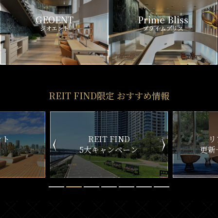
GEOENT
Prime Bliss
ジオエント
プライムブリス
REIT FIND限定 おすすめ情報
ND
リアルタイム
新
ペーン
更新一覧チェック