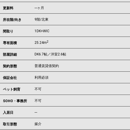
---ヶ月
更新料
9階/北東
所在階/向き
1DK+WIC
間取り
2
25.24m
専有面積
DK6.7帖／洋室2.6帖
部屋詳細
普通賃貸借契約
契約形態
利用必須
保証会社
不可
ペット飼育
不可
SOHO・事務所
---
入居日
媒介
取引形態