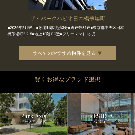
ザ・パークハビオ日本橋茅場町
■2026年2月竣工■茅場町駅徒歩3分■総戸数81戸■東京都中央区日本
橋茅場町2-2-5■地上10階 RC造■フリーレント1ヶ月
すべてのおすすめ物件を見る
賢くお得なブランド選択
Park Axis
RESIDIA
パークアクシス
レジディア