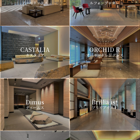
アーバネックス
ルフォンプログレ
CASTALIA
ORCHID R
カスタリア
オーキッドレジデンス
Dimus
Brillia ist
ディームス
ブリリアイスト