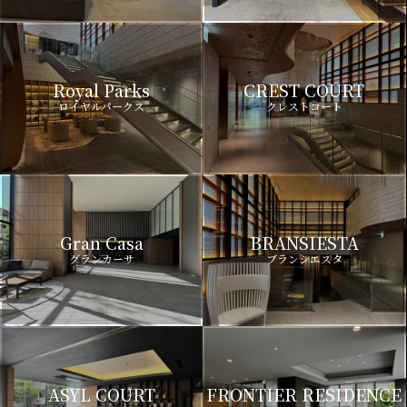
Royal Parks
CREST COURT
ロイヤルパークス
クレストコート
Gran Casa
BRANSIESTA
グランカーサ
ブランシエスタ
ASYL COURT
FRONTIER RESIDENCE