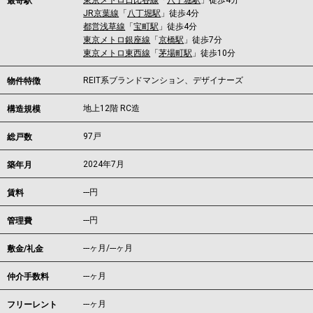
東京メトロ日比谷線
「
八丁堀駅
」徒歩4分
最寄駅
JR京葉線
「
八丁堀駅
」徒歩4分
都営浅草線
「
宝町駅
」徒歩4分
東京メトロ銀座線
「
京橋駅
」徒歩7分
東京メトロ東西線
「
茅場町駅
」徒歩10分
REIT系ブランドマンション、デザイナーズ
物件特徴
地上12階 RC造
構造規模
97戸
総戸数
2024年7月
築年月
---
円
賃料
---円
管理費
---ヶ月
/
---ヶ月
敷金/礼金
---ヶ月
仲介手数料
---ヶ月
フリーレント