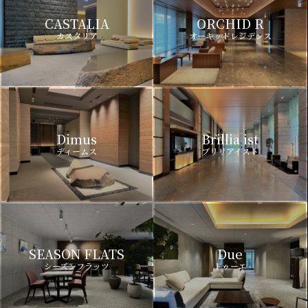
CASTALIA
ORCHID R
カスタリア
オーキッドレジデンス
Dimus
Brillia ist
ディームス
ブリリアイスト
SEASON FLATS
Due
シーズンフラッツ
ドゥーエ