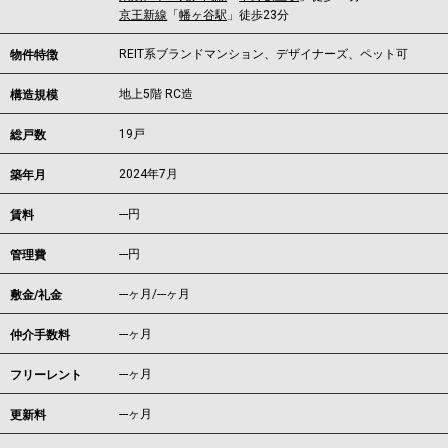
京王新線
「
幡ヶ谷駅
」徒歩23分
REIT系ブランドマンション、デザイナーズ、ペット可
物件特徴
地上5階 RC造
構造規模
19戸
総戸数
2024年7月
築年月
---
円
賃料
---円
管理費
---ヶ月
/
---ヶ月
敷金/礼金
---ヶ月
仲介手数料
---ヶ月
フリーレント
---ヶ月
更新料