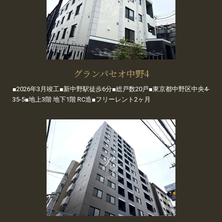
グランパセオ中野4
■2026年3月竣工■新中野駅徒歩6分■総戸数20戸■東京都中野区中央4-
35-5■地上3階 地下1階 RC造■フリーレント2ヶ月