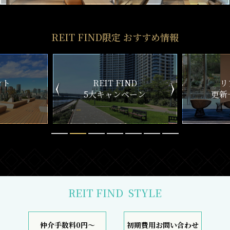
REIT FIND限定 おすすめ情報
ND
リアルタイム
新
ペーン
更新一覧チェック
REIT FIND
STYLE
仲介手数料0円～
初期費用お問い合わせ