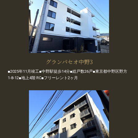
グランパセオ中野3
■2025年11月竣工■中野駅徒歩14分■総戸数26戸■東京都中野区野方
1-8-12■地上4階 RC■フリーレント2ヶ月