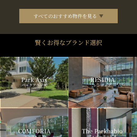
すべてのおすすめ物件を見る
賢くお得なブランド選択
Park Axis
RESIDIA
パークアクシス
レジディア
COMFORIA
The Parkhabio
コンフォリア
ザ・パークハビオ