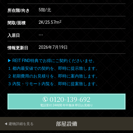
5階/北
所在階/向き
2
2K/25.57m
間取/面積
---
入居日
2026年7月19日
情報更新日
▶ REIT FIND特典でお得にご契約くださいませ。
１.都内最安値での契約を、即時に提示致します。
２.初期費用のお見積りを、即時に案内致します。
３.内覧・リモート内覧を、即時に提案致します。
0120-139-692
電話受付 24時間 年中無休 即日お見積り
部屋設備
建物詳細を見る