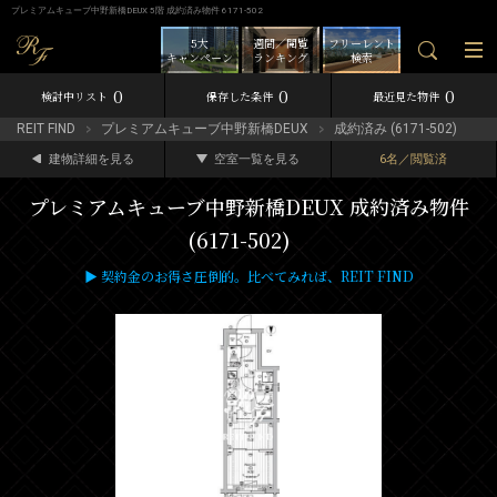
プレミアムキューブ中野新橋DEUX 5階 成約済み物件 6171-502
5大
週間／閲覧
フリーレント
キャンペーン
ランキング
検索
0
0
0
検討中リスト
保存した条件
最近見た物件
REIT FIND
プレミアムキューブ中野新橋DEUX
成約済み (6171-502)
建物詳細を見る
空室一覧を見る
6名／閲覧済
プレミアムキューブ中野新橋DEUX 成約済み物件
(6171-502)
▶ 契約金のお得さ圧倒的。比べてみれば、REIT FIND