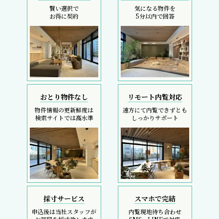
賢い選択で
気になる物件を
お得に契約
5分以内で回答
おとり物件なし
リモート内覧対応
物件情報の更新鮮度は
遠方にて内覧できずとも
検索サイトでは高水準
しっかりサポート
採寸サービス
スマホで完結
申込後は当社スタッフが
内覧現地待ち合わせ