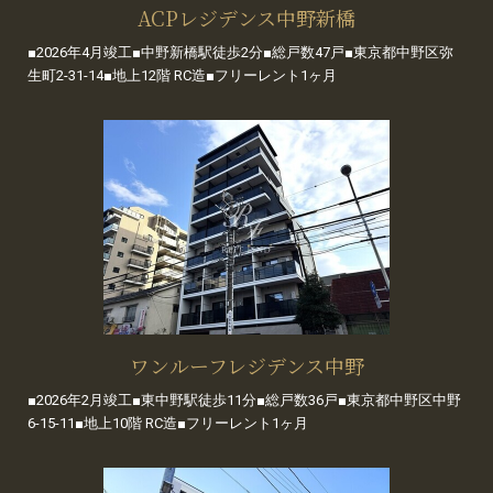
ACPレジデンス中野新橋
■2026年4月竣工■中野新橋駅徒歩2分■総戸数47戸■東京都中野区弥
生町2-31-14■地上12階 RC造■フリーレント1ヶ月
ワンルーフレジデンス中野
■2026年2月竣工■東中野駅徒歩11分■総戸数36戸■東京都中野区中野
6-15-11■地上10階 RC造■フリーレント1ヶ月