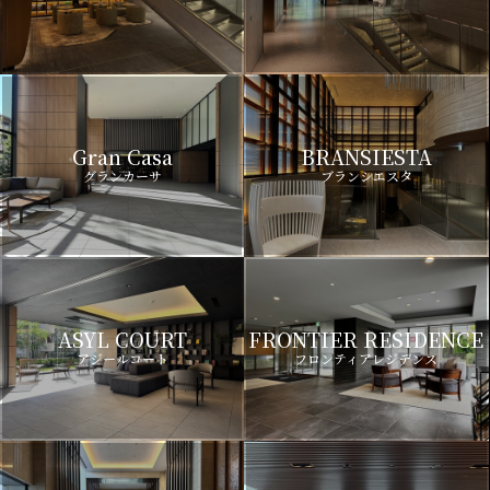
Gran Casa
BRANSIESTA
グランカーサ
ブランシエスタ
ASYL COURT
FRONTIER RESIDENCE
アジールコート
フロンティアレジデンス