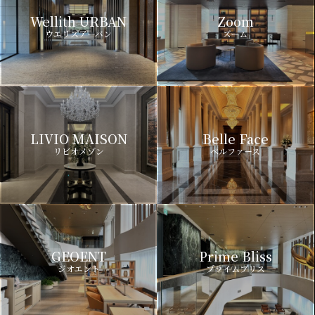
Wellith URBAN
Zoom
ウエリスアーバン
ズーム
LIVIO MAISON
Belle Face
リビオメゾン
ベルファース
GEOENT
Prime Bliss
ジオエント
プライムブリス