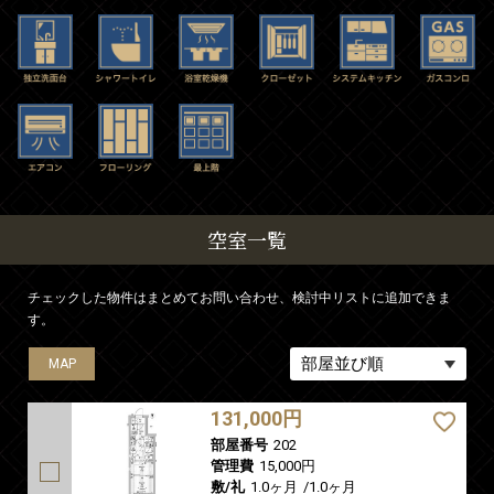
空室一覧
チェックした物件はまとめてお問い合わせ、検討中リストに追加できま
す。
MAP
MAP
131,000円
部屋番号
202
管理費
15,000円
敷/礼
1.0ヶ月
/
1.0ヶ月