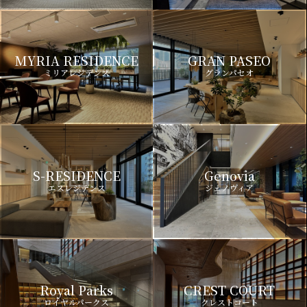
MYRIA RESIDENCE
GRAN PASEO
ミリアレジデンス
グランパセオ
S-RESIDENCE
Genovia
エスレジデンス
ジェノヴィア
Royal Parks
CREST COURT
ロイヤルパークス
クレストコート