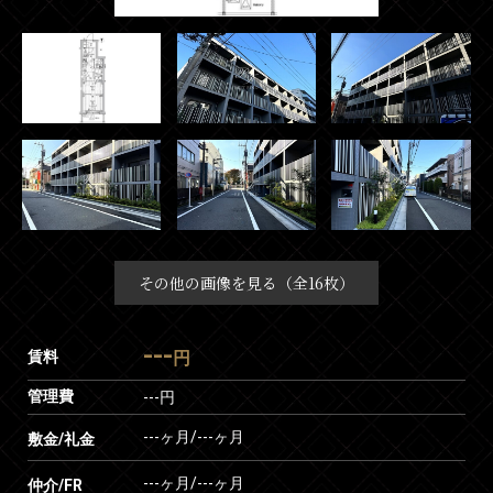
その他の画像を見る（全16枚）
---
賃料
円
管理費
---円
---ヶ月
/
---ヶ月
敷金/礼金
---ヶ月
/
---ヶ月
仲介/FR