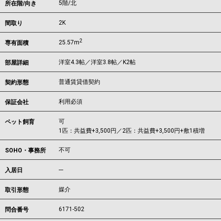
5階/北
所在階/向き
2K
間取り
2
25.57m
専有面積
洋室4.3帖／洋室3.8帖／K2帖
部屋詳細
普通賃貸借契約
契約形態
利用必須
保証会社
可
ペット飼育
1匹：共益費+3,500円／2匹：共益費+3,500円+敷1積増
不可
SOHO・事務所
---
入居日
媒介
取引形態
6171-502
問合番号