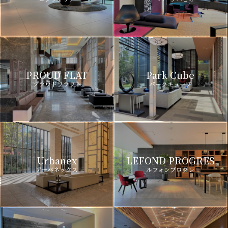
PROUD FLAT
Park Cube
プラウドフラット
パークキューブ
Urbanex
LEFOND PROGRES
アーバネックス
ルフォンプログレ