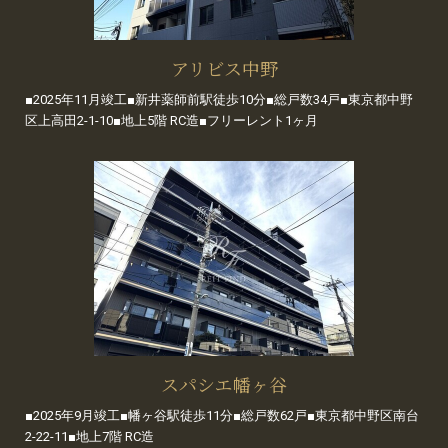
アリビス中野
■2025年11月竣工■新井薬師前駅徒歩10分■総戸数34戸■東京都中野
区上高田2-1-10■地上5階 RC造■フリーレント1ヶ月
スパシエ幡ヶ谷
■2025年9月竣工■幡ヶ谷駅徒歩11分■総戸数62戸■東京都中野区南台
2-22-11■地上7階 RC造