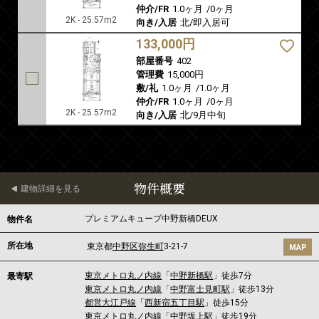
仲介/FR
1.0ヶ月
/
0ヶ月
2K - 25.57m2
向き/入居
北/即入居可
133,000円
部屋番号
402
管理費
15,000円
敷/礼
1.0ヶ月
/
1.0ヶ月
仲介/FR
1.0ヶ月
/
0ヶ月
2K - 25.57m2
向き/入居
北/9月中旬
物件概要
建物詳細を見る
プレミアムキューブ中野新橋DEUX
物件名
所在地
東京都
中野区
弥生町
3-21-7
MAP
東京メトロ丸ノ内線
「
中野新橋駅
」徒歩7分
最寄駅
東京メトロ丸ノ内線
「
中野富士見町駅
」徒歩13分
都営大江戸線
「
西新宿五丁目駅
」徒歩15分
東京メトロ丸ノ内線
「
中野坂上駅
」徒歩19分