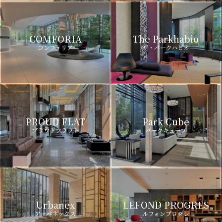
COMFORIA
The Parkhabio
コンフォリア
ザ・パークハビオ
PROUD FLAT
Park Cube
プラウドフラット
パークキューブ
Urbanex
LEFOND PROGRES
アーバネックス
ルフォンプログレ