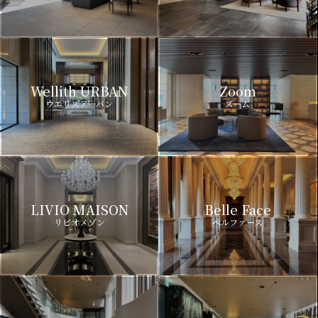
Wellith URBAN
Zoom
ウエリスアーバン
ズーム
LIVIO MAISON
Belle Face
リビオメゾン
ベルファース