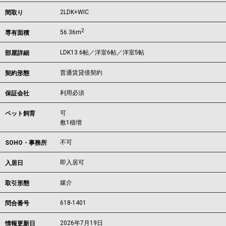
2LDK+WIC
間取り
2
56.36m
専有面積
LDK13.6帖／洋室6帖／洋室5帖
部屋詳細
普通賃貸借契約
契約形態
利用必須
保証会社
可
ペット飼育
敷1積増
不可
SOHO・事務所
即入居可
入居日
媒介
取引形態
618-1401
問合番号
2026年7月19日
情報更新日