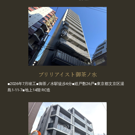
ブリリアイスト御茶ノ水
■2026年7月竣工■御茶ノ水駅徒歩6分■総戸数26戸■東京都文京区湯
島1-11-7■地上14階 RC造