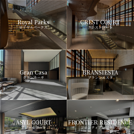
Royal Parks
CREST COURT
ロイヤルパークス
クレストコート
Gran Casa
BRANSIESTA
グランカーサ
ブランシエスタ
ASYL COURT
FRONTIER RESIDENCE
アジールコート
フロンティアレジデンス