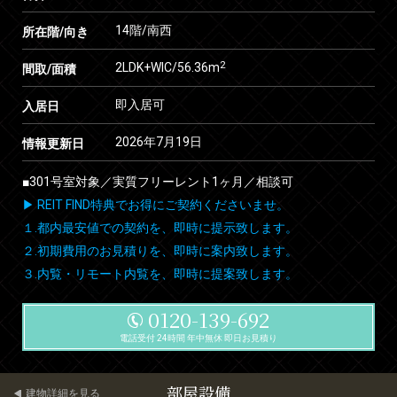
14階/南西
所在階/向き
2
2LDK+WIC/56.36m
間取/面積
即入居可
入居日
2026年7月19日
情報更新日
■301号室対象／実質フリーレント1ヶ月／相談可
▶ REIT FIND特典でお得にご契約くださいませ。
１.都内最安値での契約を、即時に提示致します。
２.初期費用のお見積りを、即時に案内致します。
３.内覧・リモート内覧を、即時に提案致します。
0120-139-692
電話受付 24時間 年中無休 即日お見積り
部屋設備
建物詳細を見る