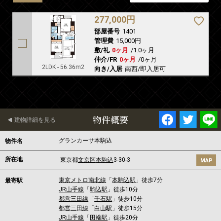
277,000円
部屋番号
1401
管理費
15,000円
敷/礼
0ヶ月
/
1.0ヶ月
仲介/FR
0ヶ月
/
0ヶ月
2LDK - 56.36m2
向き/入居
南西/即入居可
物件概要
建物詳細を見る
グランカーサ本駒込
物件名
所在地
東京都
文京区
本駒込
3-30-3
MAP
東京メトロ南北線
「
本駒込駅
」徒歩7分
最寄駅
JR山手線
「
駒込駅
」徒歩10分
都営三田線
「
千石駅
」徒歩10分
都営三田線
「
白山駅
」徒歩15分
JR山手線
「
田端駅
」徒歩20分