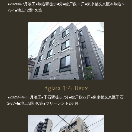
■2026年7月竣工■駒込駅徒歩4分■総戸数31戸■東京都文京区本駒込5-
73-1■地上12階 RC造
Aglaia 千石 Deux
■2025年年11月竣工■千石駅徒歩7分■総戸数22戸■東京都文京区千石
2-37-4■地上5階 RC造■フリーレント2ヶ月