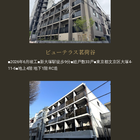
ビューテラス茗荷谷
■2026年6月竣工■新大塚駅徒歩9分■総戸数33戸■東京都文京区大塚4-
11-6■地上4階 地下1階 RC造