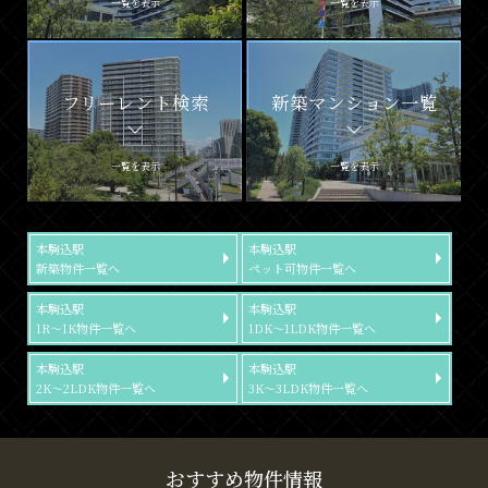
一覧を表示
一覧を表示
フリーレント検索
新築マンション一覧
一覧を表示
一覧を表示
本駒込駅
本駒込駅
新築物件一覧へ
ペット可物件一覧へ
本駒込駅
本駒込駅
1R～1K物件一覧へ
1DK～1LDK物件一覧へ
本駒込駅
本駒込駅
2K～2LDK物件一覧へ
3K～3LDK物件一覧へ
おすすめ物件情報