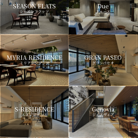
SEASON FLATS
Due
シーズンフラッツ
ドゥーエ
MYRIA RESIDENCE
GRAN PASEO
ミリアレジデンス
グランパセオ
S-RESIDENCE
Genovia
エスレジデンス
ジェノヴィア