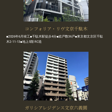
コンフォリア・リヴ文京千駄木
■2026年6月竣工■千駄木駅徒歩4分■総戸数36戸■東京都文京区千駄
木2-11-13■地上5階 RC造
ガリシアレジデンス文京六義園