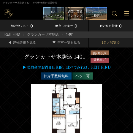
グランカーサ本駒込 1401｜仲介料無料の賃貸情報
5大
週間／閲覧
フリーレント
キャンペーン
ランキング
検索
0
0
0
検討中リスト
保存した条件
最近見た物件
REIT FIND
グランカーサ本駒込
1401
建物詳細を見る
空室一覧を見る
9名／閲覧済
築7年以内
グランカーサ本駒込 1401
還元率UP
▶ 契約金のお得さ圧倒的。比べてみれば、REIT FIND
仲介手数料無料
ペット可