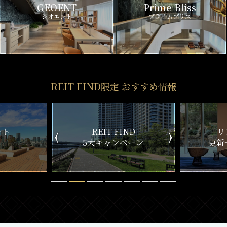
GEOENT
Prime Bliss
ジオエント
プライムブリス
REIT FIND限定 おすすめ情報
ND
リアルタイム
新
ペーン
更新一覧チェック