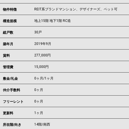
REIT系ブランドマンション、デザイナーズ、ペット可
物件特徴
地上15階 地下1階 RC造
構造規模
30戸
総戸数
2019年9月
築年月
277,000
円
賃料
15,000円
管理費
0ヶ月
/
1ヶ月
敷金/礼金
0ヶ月
仲介手数料
0ヶ月
フリーレント
1ヶ月
更新料
14階/南西
所在階/向き