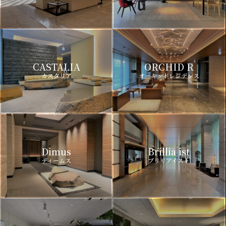
CASTALIA
ORCHID R
カスタリア
オーキッドレジデンス
Dimus
Brillia ist
ディームス
ブリリアイスト