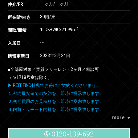
---ヶ月
/
---ヶ月
仲介/FR
30階/東
所在階/向き
2
1LDK+WIC/71.99m
間取/面積
---
入居日
2023年3月24日
情報更新日
■全部屋対象／実質フリーレント2ヶ月／相談可
（※1718号室は除く）
▶ REIT FIND特典でお得にご契約くださいませ。
１.都内最安値での契約を、即時に提示致します。
２.初期費用のお見積りを、即時に案内致します。
３.内覧・リモート内覧を、即時に提案致します。
more
0120-139-692