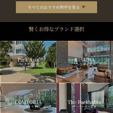
すべてのおすすめ物件を見る
賢くお得なブランド選択
Park Axis
RESIDIA
パークアクシス
レジディア
COMFORIA
The Parkhabio
コンフォリア
ザ・パークハビオ