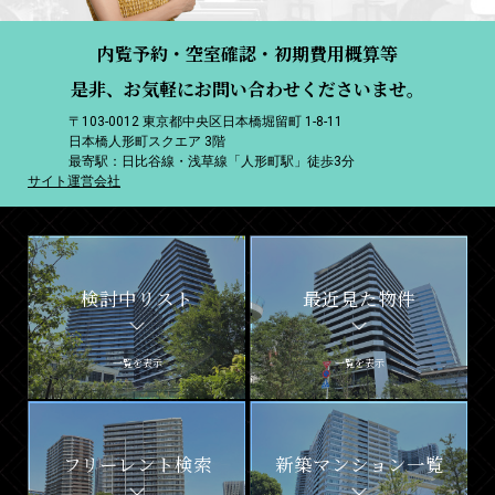
内覧予約・空室確認・初期費用概算等
是非、お気軽にお問い合わせくださいませ。
〒103-0012 東京都中央区日本橋堀留町 1-8-11
日本橋人形町スクエア 3階
最寄駅：日比谷線・浅草線「人形町駅」徒歩3分
サイト運営会社
検討中リスト
最近見た物件
一覧を表示
一覧を表示
フリーレント検索
新築マンション一覧