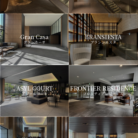
Gran Casa
BRANSIESTA
グランカーサ
ブランシエスタ
ASYL COURT
FRONTIER RESIDENCE
アジールコート
フロンティアレジデンス