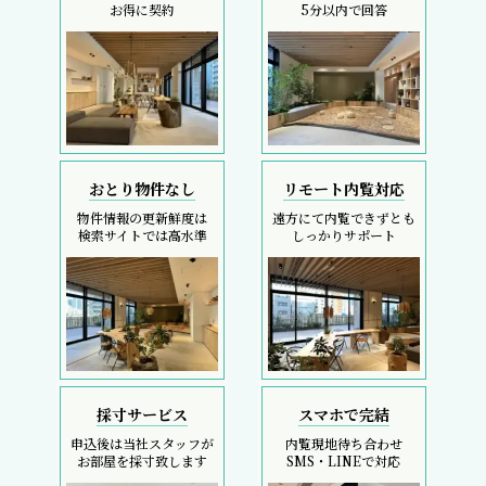
お得に契約
5分以内で回答
おとり物件なし
リモート内覧対応
物件情報の更新鮮度は
遠方にて内覧できずとも
検索サイトでは高水準
しっかりサポート
採寸サービス
スマホで完結
申込後は当社スタッフが
内覧現地待ち合わせ
お部屋を採寸致します
SMS・LINEで対応