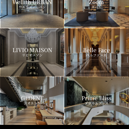
Wellith URBAN
Zoom
ウエリスアーバン
ズーム
LIVIO MAISON
Belle Face
リビオメゾン
ベルファース
GEOENT
Prime Bliss
ジオエント
プライムブリス