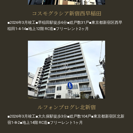
コスモグラシア新宿西早稲田
■2026年3月竣工■早稲田駅徒歩6分■総戸数31戸■東京都新宿区西早
稲田1-4-14■地上12階 RC造■フリーレント2ヶ月
ルフォンプログレ北新宿
■2026年3月竣工■大久保駅徒歩3分■総戸数104戸■東京都新宿区北新
宿1-8-2■地上14階 RC造■フリーレント1ヶ月