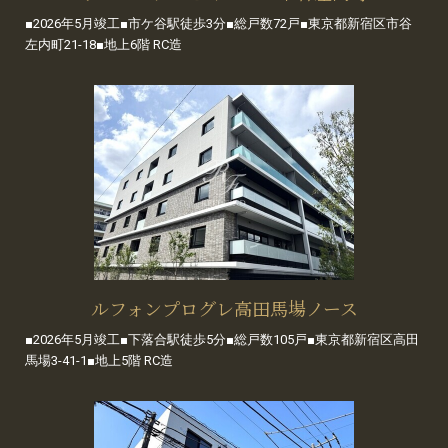
■2026年5月竣工■市ケ谷駅徒歩3分■総戸数72戸■東京都新宿区市谷
左内町21-18■地上6階 RC造
ルフォンプログレ高田馬場ノース
■2026年5月竣工■下落合駅徒歩5分■総戸数105戸■東京都新宿区高田
馬場3-41-1■地上5階 RC造