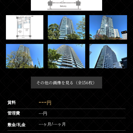
その他の画像を見る（全156枚）
---
賃料
円
管理費
---円
---ヶ月
/
---ヶ月
敷金/礼金