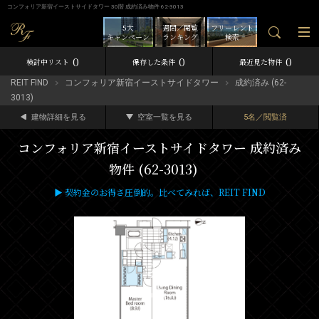
コンフォリア新宿イーストサイドタワー 30階 成約済み物件 62-3013
5大
週間／閲覧
フリーレント
キャンペーン
ランキング
検索
0
0
0
検討中リスト
保存した条件
最近見た物件
REIT FIND
コンフォリア新宿イーストサイドタワー
成約済み (62-
3013)
建物詳細を見る
空室一覧を見る
5名／閲覧済
コンフォリア新宿イーストサイドタワー 成約済み
物件 (62-3013)
▶ 契約金のお得さ圧倒的。比べてみれば、REIT FIND