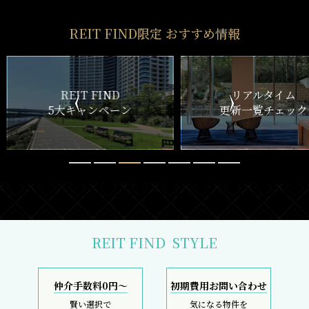
REIT FIND限定 おすすめ情報
ND
リアルタイム
新
ペーン
更新一覧チェック
REIT FIND
STYLE
仲介手数料0円～
初期費用お問い合わせ
賢い選択で
気になる物件を