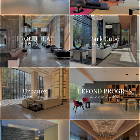
PROUD FLAT
Park Cube
プラウドフラット
パークキューブ
Urbanex
LEFOND PROGRES
アーバネックス
ルフォンプログレ