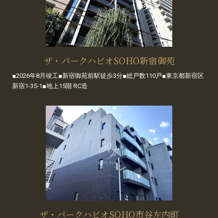
ザ・パークハビオSOHO新宿御苑
■2026年8月竣工■新宿御苑前駅徒歩3分■総戸数110戸■東京都新宿区
新宿1-35-1■地上15階 RC造
ザ・パークハビオSOHO市谷左内町