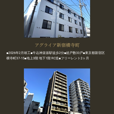
アグライア新宿横寺町
■2026年2月竣工■牛込神楽坂駅徒歩2分■総戸数33戸■東京都新宿区
横寺町37-15■地上3階 地下1階 RC造■フリーレント2ヶ月