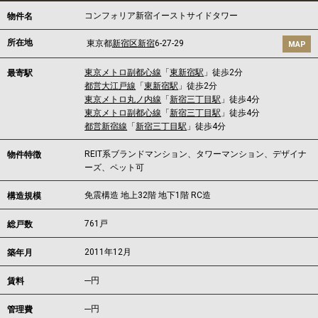
コンフォリア新宿イーストサイドタワー
物件名
所在地
東京都
新宿区
新宿
6-27-29
MAP
東京メトロ副都心線
「
東新宿駅
」徒歩2分
最寄駅
都営大江戸線
「
東新宿駅
」徒歩2分
東京メトロ丸ノ内線
「
新宿三丁目駅
」徒歩4分
東京メトロ副都心線
「
新宿三丁目駅
」徒歩4分
都営新宿線
「
新宿三丁目駅
」徒歩4分
REIT系ブランドマンション、タワーマンション、デザイナ
物件特徴
ーズ、ペット可
免震構造 地上32階 地下1階 RC造
構造規模
761戸
総戸数
2011年12月
築年月
---
円
賃料
---円
管理費