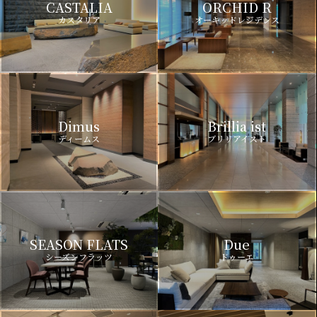
CASTALIA
ORCHID R
カスタリア
オーキッドレジデンス
Dimus
Brillia ist
ディームス
ブリリアイスト
SEASON FLATS
Due
シーズンフラッツ
ドゥーエ