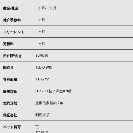
---ヶ月
/
---ヶ月
敷金/礼金
---ヶ月
仲介手数料
---ヶ月
フリーレント
---ヶ月
更新料
30階/東
所在階/向き
1LDK+WIC
間取り
2
71.99m
専有面積
LDK20.1帖／洋室8.9帖
部屋詳細
定期借家契約 2年
契約形態
利用必須
保証会社
可
ペット飼育
敷1積増