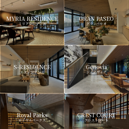
MYRIA RESIDENCE
GRAN PASEO
ミリアレジデンス
グランパセオ
S-RESIDENCE
Genovia
エスレジデンス
ジェノヴィア
Royal Parks
CREST COURT
ロイヤルパークス
クレストコート