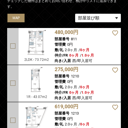
チェックした物件はまとめてお問い合わせ、検討中リストに追加できま
す。
MAP
MAP
MAP
MAP
MAP
480,000円
部屋番号
811
管理費
0円
敷/礼
2.0ヶ月
/
0ヶ月
仲介/FR
0ヶ月
/
1.0ヶ月
2LDK - 73.72m2
向き/入居
西/即入居可
275,000円
部屋番号
1210
管理費
0円
敷/礼
2.0ヶ月
/
0ヶ月
仲介/FR
0ヶ月
/
1.0ヶ月
1R - 43.07m2
向き/入居
西/即入居可
619,000円
部屋番号
1213
管理費
0円
敷/礼
2.0ヶ月
/
0ヶ月