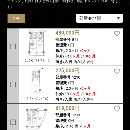
チェックした物件はまとめてお問い合わせ、検討中リストに追加できま
す。
MAP
MAP
MAP
MAP
MAP
480,000円
部屋番号
811
管理費
0円
敷/礼
2.0ヶ月
/
0ヶ月
仲介/FR
0ヶ月
/
1.0ヶ月
2LDK - 73.72m2
向き/入居
西/即入居可
275,000円
部屋番号
1210
管理費
0円
敷/礼
2.0ヶ月
/
0ヶ月
仲介/FR
0ヶ月
/
1.0ヶ月
1R - 43.07m2
向き/入居
西/即入居可
619,000円
部屋番号
1213
管理費
0円
敷/礼
2.0ヶ月
/
0ヶ月