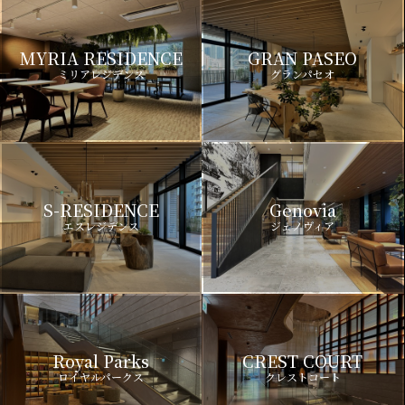
MYRIA RESIDENCE
GRAN PASEO
ミリアレジデンス
グランパセオ
S-RESIDENCE
Genovia
エスレジデンス
ジェノヴィア
Royal Parks
CREST COURT
ロイヤルパークス
クレストコート