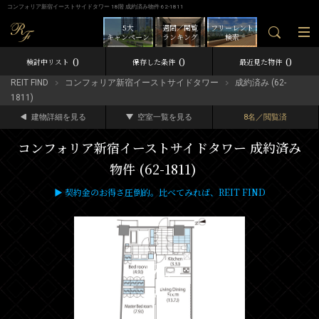
コンフォリア新宿イーストサイドタワー 18階 成約済み物件 62-1811
5大
週間／閲覧
フリーレント
キャンペーン
ランキング
検索
0
0
0
検討中リスト
保存した条件
最近見た物件
REIT FIND
コンフォリア新宿イーストサイドタワー
成約済み (62-
1811)
建物詳細を見る
空室一覧を見る
8名／閲覧済
コンフォリア新宿イーストサイドタワー 成約済み
物件 (62-1811)
▶ 契約金のお得さ圧倒的。比べてみれば、REIT FIND