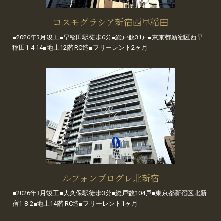
コスモグラシア新宿西早稲田
■2026年3月竣工■早稲田駅徒歩6分■総戸数31戸■東京都新宿区西早
稲田1-4-14■地上12階 RC造■フリーレント2ヶ月
ルフォンプログレ北新宿
■2026年3月竣工■大久保駅徒歩3分■総戸数104戸■東京都新宿区北新
宿1-8-2■地上14階 RC造■フリーレント1ヶ月