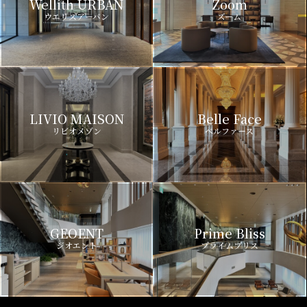
Wellith URBAN
Zoom
ウエリスアーバン
ズーム
LIVIO MAISON
Belle Face
リビオメゾン
ベルファース
GEOENT
Prime Bliss
ジオエント
プライムブリス