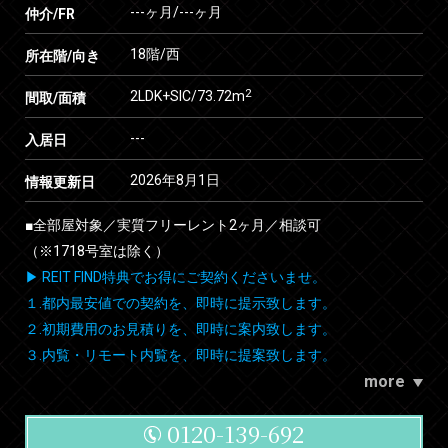
---ヶ月
/
---ヶ月
仲介/FR
18階/西
所在階/向き
2
2LDK+SIC/73.72m
間取/面積
---
入居日
2026年8月1日
情報更新日
■全部屋対象／実質フリーレント2ヶ月／相談可
（※1718号室は除く）
▶ REIT FIND特典でお得にご契約くださいませ。
１.都内最安値での契約を、即時に提示致します。
２.初期費用のお見積りを、即時に案内致します。
３.内覧・リモート内覧を、即時に提案致します。
more
0120-139-692