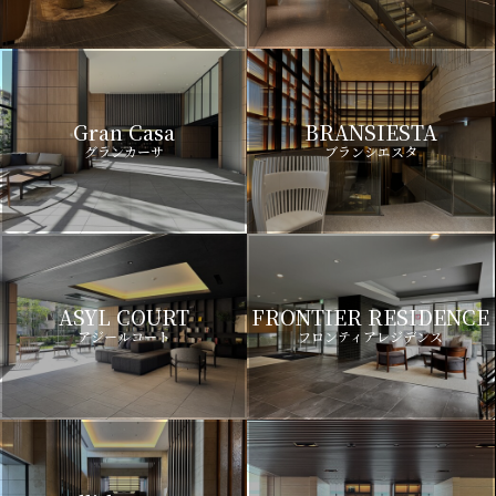
Gran Casa
BRANSIESTA
グランカーサ
ブランシエスタ
ASYL COURT
FRONTIER RESIDENCE
アジールコート
フロンティアレジデンス