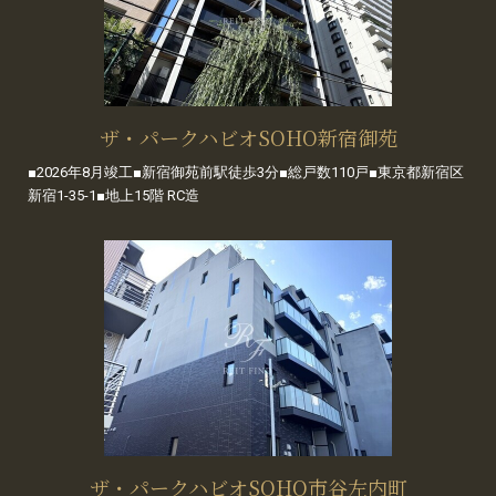
ザ・パークハビオSOHO新宿御苑
■2026年8月竣工■新宿御苑前駅徒歩3分■総戸数110戸■東京都新宿区
新宿1-35-1■地上15階 RC造
ザ・パークハビオSOHO市谷左内町