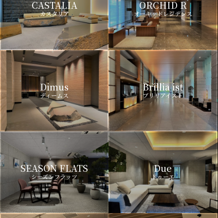
CASTALIA
ORCHID R
カスタリア
オーキッドレジデンス
Dimus
Brillia ist
ディームス
ブリリアイスト
SEASON FLATS
Due
シーズンフラッツ
ドゥーエ