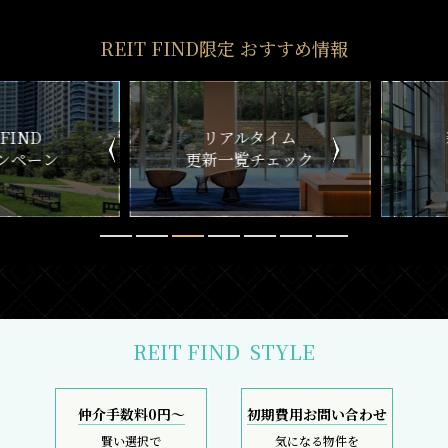
REIT FIND限定 おすすめ情報
ND
リアルタイム
新
ペーン
更新一覧チェック
REIT FIND
STYLE
仲介手数料0円～
初期費用お問い合わせ
賢い選択で
気になる物件を