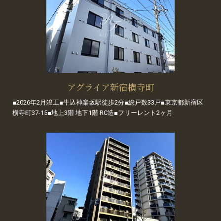
アグライア新宿横寺町
■2026年2月竣工■牛込神楽坂駅徒歩2分■総戸数33戸■東京都新宿区
横寺町37-15■地上3階 地下1階 RC造■フリーレント2ヶ月