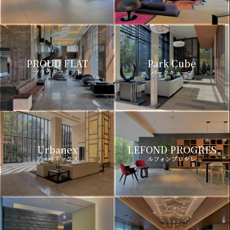
PROUD FLAT
Park Cube
プラウドフラット
パークキューブ
Urbanex
LEFOND PROGRES
アーバネックス
ルフォンプログレ