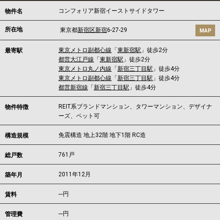
コンフォリア新宿イーストサイドタワー
物件名
所在地
東京都
新宿区
新宿
6-27-29
MAP
東京メトロ副都心線
「
東新宿駅
」徒歩2分
最寄駅
都営大江戸線
「
東新宿駅
」徒歩2分
東京メトロ丸ノ内線
「
新宿三丁目駅
」徒歩4分
東京メトロ副都心線
「
新宿三丁目駅
」徒歩4分
都営新宿線
「
新宿三丁目駅
」徒歩4分
REIT系ブランドマンション、タワーマンション、デザイナ
物件特徴
ーズ、ペット可
免震構造 地上32階 地下1階 RC造
構造規模
761戸
総戸数
2011年12月
築年月
---
円
賃料
---円
管理費