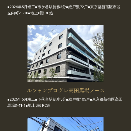
■2026年5月竣工■市ケ谷駅徒歩3分■総戸数72戸■東京都新宿区市谷
左内町21-18■地上6階 RC造
ルフォンプログレ高田馬場ノース
■2026年5月竣工■下落合駅徒歩5分■総戸数105戸■東京都新宿区高田
馬場3-41-1■地上5階 RC造