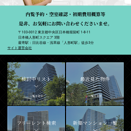
内覧予約・空室確認・初期費用概算等
是非、お気軽にお問い合わせくださいませ。
〒103-0012 東京都中央区日本橋堀留町 1-8-11
日本橋人形町スクエア 3階
最寄駅：日比谷線・浅草線「人形町駅」徒歩3分
サイト運営会社
検討中リスト
最近見た物件
一覧を表示
一覧を表示
フリーレント検索
新築マンション一覧