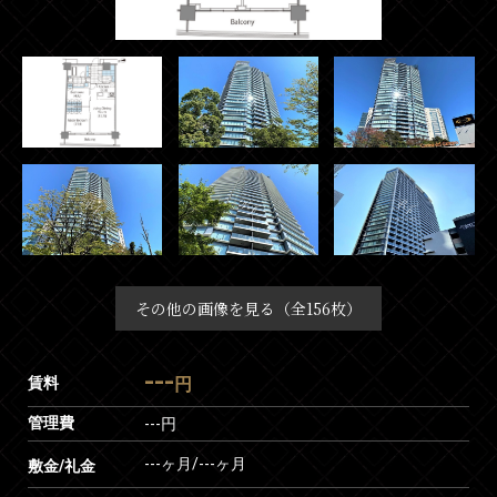
その他の画像を見る（全156枚）
---
賃料
円
管理費
---円
---ヶ月
/
---ヶ月
敷金/礼金