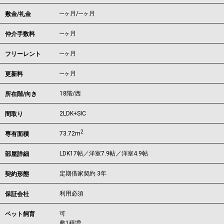
---ヶ月
/
---ヶ月
敷金/礼金
---ヶ月
仲介手数料
---ヶ月
フリーレント
---ヶ月
更新料
18階/西
所在階/向き
2LDK+SIC
間取り
2
73.72m
専有面積
LDK17帖／洋室7.9帖／洋室4.9帖
部屋詳細
定期借家契約 3年
契約形態
利用必須
保証会社
可
ペット飼育
敷1積増