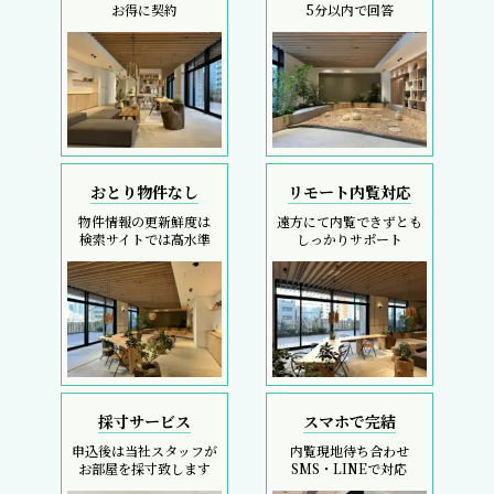
お得に契約
5分以内で回答
おとり物件なし
リモート内覧対応
物件情報の更新鮮度は
遠方にて内覧できずとも
検索サイトでは高水準
しっかりサポート
採寸サービス
スマホで完結
申込後は当社スタッフが
内覧現地待ち合わせ
お部屋を採寸致します
SMS・LINEで対応