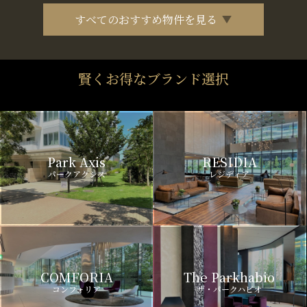
すべてのおすすめ物件を見る
賢くお得なブランド選択
Park Axis
RESIDIA
パークアクシス
レジディア
COMFORIA
The Parkhabio
コンフォリア
ザ・パークハビオ