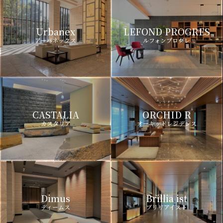
Urbanex
LEFOND PROGRES
アーバネックス
ルフォンプログレ
CASTALIA
ORCHID R
カスタリア
オーキッドレジデンス
Dimus
Brillia ist
ディームス
ブリリアイスト