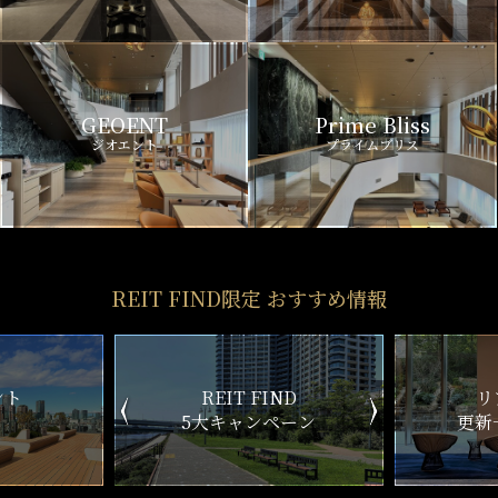
GEOENT
Prime Bliss
ジオエント
プライムブリス
REIT FIND限定 おすすめ情報
ND
リアルタイム
新
ペーン
更新一覧チェック