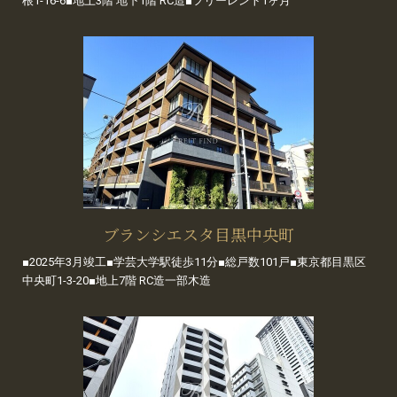
根1-16-6■地上3階 地下1階 RC造■フリーレント1ヶ月
ブランシエスタ目黒中央町
■2025年3月竣工■学芸大学駅徒歩11分■総戸数101戸■東京都目黒区
中央町1-3-20■地上7階 RC造一部木造