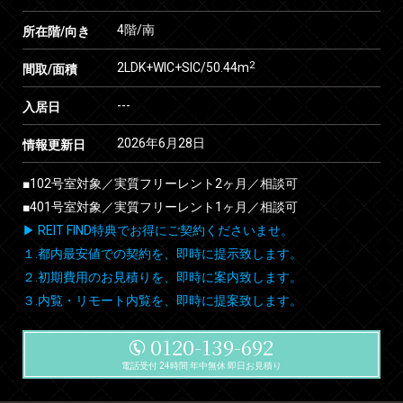
4階/南
所在階/向き
2
2LDK+WIC+SIC/50.44m
間取/面積
---
入居日
2026年6月28日
情報更新日
■102号室対象／実質フリーレント2ヶ月／相談可
■401号室対象／実質フリーレント1ヶ月／相談可
▶ REIT FIND特典でお得にご契約くださいませ。
１.都内最安値での契約を、即時に提示致します。
２.初期費用のお見積りを、即時に案内致します。
３.内覧・リモート内覧を、即時に提案致します。
0120-139-692
電話受付 24時間 年中無休 即日お見積り