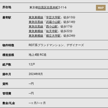
所在地
東京都
目黒区
目黒本町
2-11-6
MAP
東急東横線
「
学芸大学駅
」徒歩13分
最寄駅
東急目黒線
「
武蔵小山駅
」徒歩14分
東急目黒線
「
西小山駅
」徒歩17分
東急東横線
「
祐天寺駅
」徒歩22分
東急東横線
「
都立大学駅
」徒歩24分
REIT系ブランドマンション、デザイナーズ
物件特徴
地上4階 RC造
構造規模
12戸
総戸数
2024年8月
築年月
---
円
賃料
---円
管理費
---ヶ月
/
---ヶ月
敷金/礼金