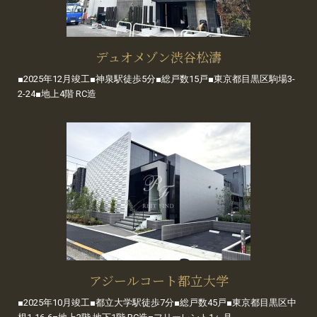
デュオメゾン渋谷松濤
■2025年12月竣工■神泉駅徒歩5分■総戸数15戸■東京都目黒区駒場3-
2-24■地上4階 RC造
アジールコート都立大学
■2025年10月竣工■都立大学駅徒歩7分■総戸数45戸■東京都目黒区中