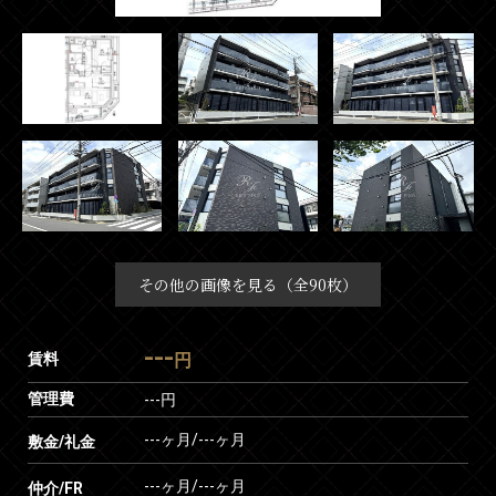
その他の画像を見る（全90枚）
---
賃料
円
管理費
---円
---ヶ月
/
---ヶ月
敷金/礼金
---ヶ月
/
---ヶ月
仲介/FR