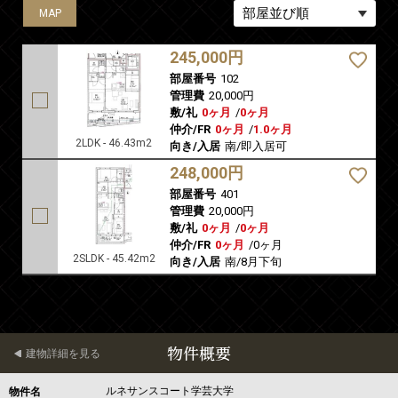
MAP
MAP
245,000円
部屋番号
102
管理費
20,000円
敷/礼
0ヶ月
/
0ヶ月
仲介/FR
0ヶ月
/
1.0ヶ月
2LDK - 46.43m2
向き/入居
南/即入居可
248,000円
部屋番号
401
管理費
20,000円
敷/礼
0ヶ月
/
0ヶ月
仲介/FR
0ヶ月
/
0ヶ月
2SLDK - 45.42m2
向き/入居
南/8月下旬
物件概要
建物詳細を見る
ルネサンスコート学芸大学
物件名