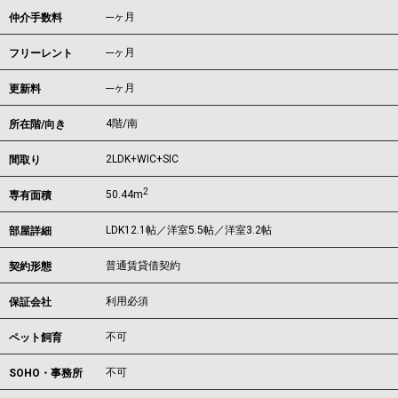
---ヶ月
仲介手数料
---ヶ月
フリーレント
---ヶ月
更新料
4階/南
所在階/向き
2LDK+WIC+SIC
間取り
2
50.44m
専有面積
LDK12.1帖／洋室5.5帖／洋室3.2帖
部屋詳細
普通賃貸借契約
契約形態
利用必須
保証会社
不可
ペット飼育
不可
SOHO・事務所