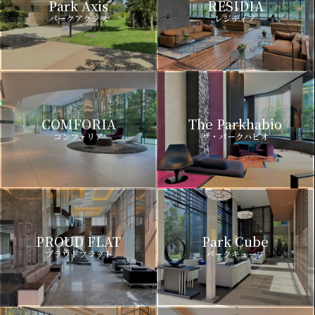
Park Axis
RESIDIA
パークアクシス
レジディア
COMFORIA
The Parkhabio
コンフォリア
ザ・パークハビオ
PROUD FLAT
Park Cube
プラウドフラット
パークキューブ