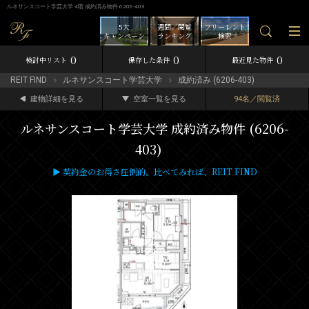
ルネサンスコート学芸大学 4階 成約済み物件 6206-403
5大
週間／閲覧
フリーレント
キャンペーン
ランキング
検索
0
0
0
検討中リスト
保存した条件
最近見た物件
REIT FIND
ルネサンスコート学芸大学
成約済み (6206-403)
建物詳細を見る
空室一覧を見る
94名／閲覧済
ルネサンスコート学芸大学 成約済み物件 (6206-
403)
▶ 契約金のお得さ圧倒的。比べてみれば、REIT FIND