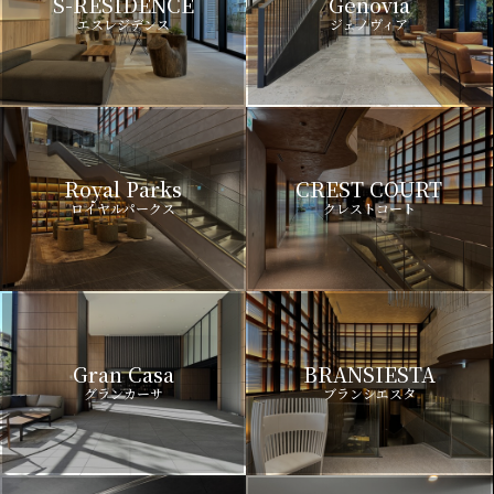
S-RESIDENCE
Genovia
エスレジデンス
ジェノヴィア
Royal Parks
CREST COURT
ロイヤルパークス
クレストコート
Gran Casa
BRANSIESTA
グランカーサ
ブランシエスタ