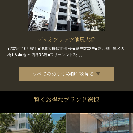
デュオフラッツ池尻大橋
■2025年10月竣工■池尻大橋駅徒歩7分■総戸数32戸■東京都目黒区大
橋1-6-4■地上12階 RC造■フリーレント2ヶ月
すべてのおすすめ物件を見る
賢くお得なブランド選択