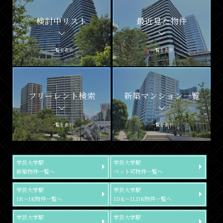
検討中リスト
最近見た物件
一覧を表示
一覧を表示
フリーレント検索
新築マンション一覧
一覧を表示
一覧を表示
学芸大学駅
学芸大学駅
新築物件一覧へ
ペット可物件一覧へ
学芸大学駅
学芸大学駅
1R～1K物件一覧へ
1DK～1LDK物件一覧へ
学芸大学駅
学芸大学駅