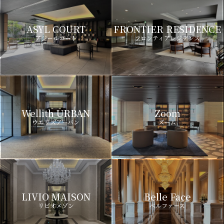
ASYL COURT
FRONTIER RESIDENCE
アジールコート
フロンティアレジデンス
Wellith URBAN
Zoom
ウエリスアーバン
ズーム
LIVIO MAISON
Belle Face
リビオメゾン
ベルファース