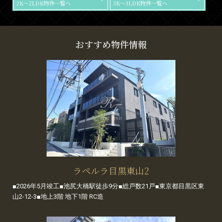
2K～2LDK物件一覧へ
3K～3LDK物件一覧へ
おすすめ物件情報
ラペルラ目黒東山2
■2026年5月竣工■池尻大橋駅徒歩9分■総戸数21戸■東京都目黒区東
山2-12-3■地上3階 地下1階 RC造