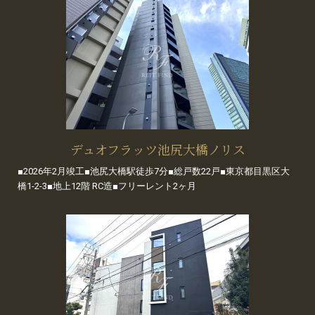
デュオフラッツ池尻大橋ノリス
■2026年2月竣工■池尻大橋駅徒歩7分■総戸数22戸■東京都目黒区大
橋1-2-3■地上12階 RC造■フリーレント2ヶ月