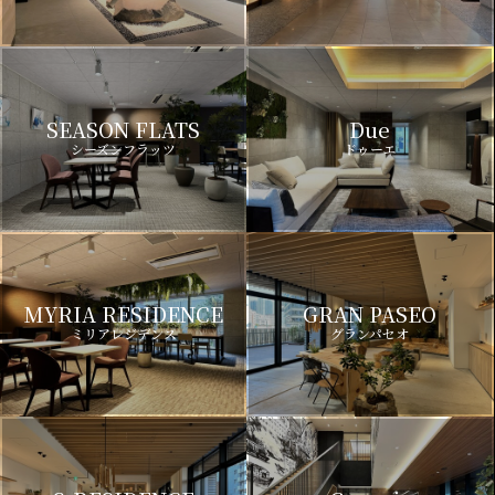
SEASON FLATS
Due
シーズンフラッツ
ドゥーエ
MYRIA RESIDENCE
GRAN PASEO
ミリアレジデンス
グランパセオ