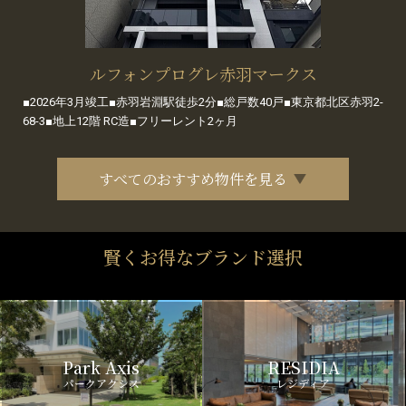
ルフォンプログレ赤羽マークス
■2026年3月竣工■赤羽岩淵駅徒歩2分■総戸数40戸■東京都北区赤羽2-
68-3■地上12階 RC造■フリーレント2ヶ月
すべてのおすすめ物件を見る
賢くお得なブランド選択
Park Axis
RESIDIA
パークアクシス
レジディア