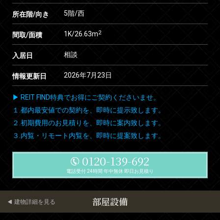
5階/西
所在階/向き
2
1K/26.63m
間取/面積
相談
入居日
2026年7月23日
情報更新日
▶ REIT FIND特典でお得にご契約くださいませ。
１.都内最安値での契約を、即時に提示致します。
２.初期費用のお見積りを、即時に案内致します。
３.内覧・リモート内覧を、即時に提案致します。
0120-139-692
電話受付 24時間 年中無休 即日お見積り
部屋設備
建物詳細を見る