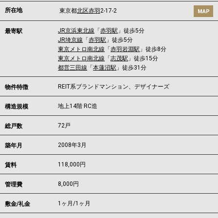
所在地
東京都
北区
赤羽
2-17-2
MAP
JR京浜東北線
「
赤羽駅
」徒歩5分
最寄駅
JR埼京線
「
赤羽駅
」徒歩5分
東京メトロ南北線
「
赤羽岩淵駅
」徒歩8分
東京メトロ南北線
「
志茂駅
」徒歩15分
都営三田線
「
本蓮沼駅
」徒歩31分
REIT系ブランドマンション、デザイナーズ
物件特徴
地上14階 RC造
構造規模
72戸
総戸数
2008年3月
築年月
118,000
円
賃料
8,000円
管理費
1ヶ月
/
1ヶ月
敷金/礼金