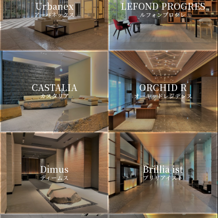
Urbanex
LEFOND PROGRES
アーバネックス
ルフォンプログレ
CASTALIA
ORCHID R
カスタリア
オーキッドレジデンス
Dimus
Brillia ist
ディームス
ブリリアイスト