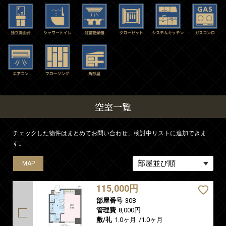
空室一覧
チェックした物件はまとめてお問い合わせ、検討中リストに追加できま
す。
MAP
MAP
MAP
115,000円
部屋番号
308
管理費
8,000円
敷/礼
1.0ヶ月
/
1.0ヶ月