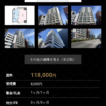
その他の画像を見る（全21枚）
118,000
賃料
円
管理費
8,000円
1ヶ月
/
1ヶ月
敷金/礼金
0ヶ月
/
0ヶ月
仲介/FR