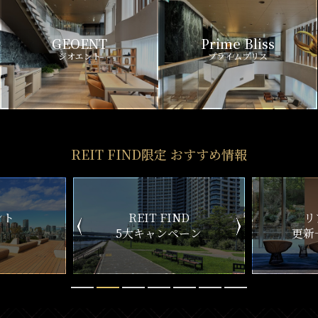
GEOENT
Prime Bliss
ジオエント
プライムブリス
REIT FIND限定 おすすめ情報
ND
リアルタイム
新
ペーン
更新一覧チェック