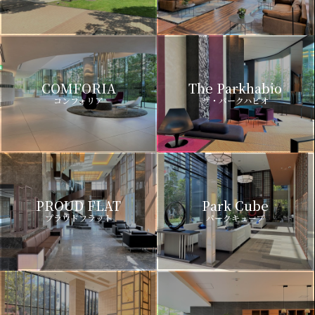
COMFORIA
The Parkhabio
コンフォリア
ザ・パークハビオ
PROUD FLAT
Park Cube
プラウドフラット
パークキューブ