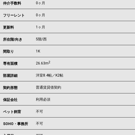
0ヶ月
仲介手数料
0ヶ月
フリーレント
1ヶ月
更新料
5階/西
所在階/向き
1K
間取り
2
26.63m
専有面積
洋室8.4帖／K2帖
部屋詳細
普通賃貸借契約
契約形態
利用必須
保証会社
不可
ペット飼育
不可
SOHO・事務所