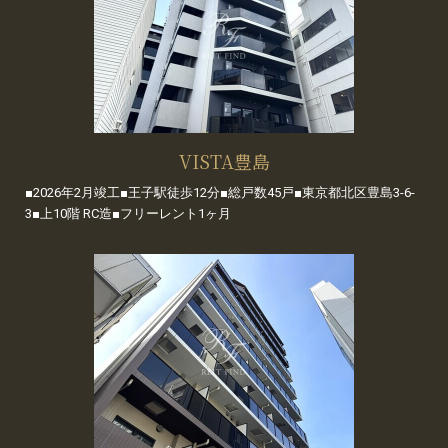
VISTA豊島
■2026年2月竣工■王子駅徒歩12分■総戸数45戸■東京都北区豊島3-6-
3■上10階 RC造■フリーレント1ヶ月