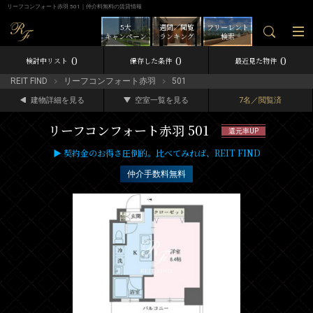
リーフコンフォート赤羽 501｜仲介料無料の賃貸情報
5大
週間／閲覧
フリーレント
キャンペーン
ランキング
検索
0
0
0
検討中リスト
保存した条件
最近見た物件
REIT FIND
リーフコンフォート赤羽
501
建物詳細を見る
空室一覧を見る
7名／閲覧済
リーフコンフォート赤羽 501
還元率UP
▶ 契約金のお得さ圧倒的。比べてみれば、REIT FIND
仲介手数料無料