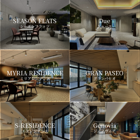
SEASON FLATS
Due
シーズンフラッツ
ドゥーエ
MYRIA RESIDENCE
GRAN PASEO
ミリアレジデンス
グランパセオ
S-RESIDENCE
Genovia
エスレジデンス
ジェノヴィア