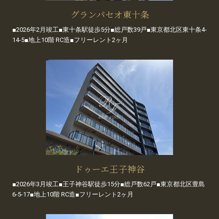
グランパセオ東十条
■2026年2月竣工■東十条駅徒歩5分■総戸数39戸■東京都北区東十条4-
14-5■地上10階 RC造■フリーレント2ヶ月
ドゥーエ王子神谷
■2026年3月竣工■王子神谷駅徒歩15分■総戸数62戸■東京都北区豊島
6-5-17■地上10階 RC造■フリーレント2ヶ月