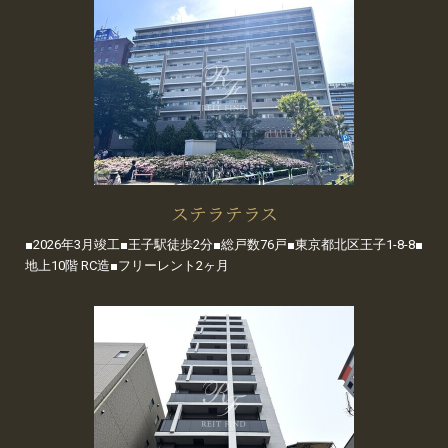
ステラテラス
■2026年3月竣工■王子駅徒歩2分■総戸数76戸■東京都北区王子1-8-8■
地上10階 RC造■フリーレント2ヶ月