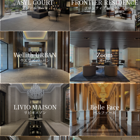
ASYL COURT
FRONTIER RESIDENCE
アジールコート
フロンティアレジデンス
Wellith URBAN
Zoom
ウエリスアーバン
ズーム
LIVIO MAISON
Belle Face
リビオメゾン
ベルファース