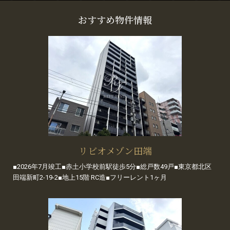
おすすめ物件情報
リビオメゾン田端
■2026年7月竣工■赤土小学校前駅徒歩5分■総戸数49戸■東京都北区
田端新町2-19-2■地上15階 RC造■フリーレント1ヶ月