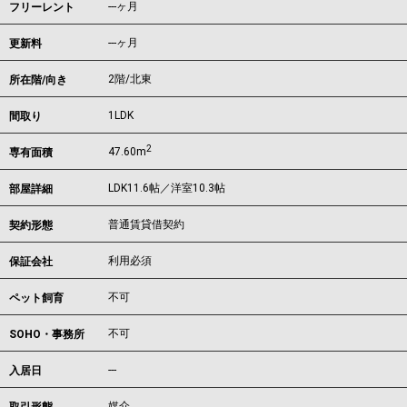
---ヶ月
フリーレント
---ヶ月
更新料
2階/北東
所在階/向き
1LDK
間取り
2
47.60m
専有面積
LDK11.6帖／洋室10.3帖
部屋詳細
普通賃貸借契約
契約形態
利用必須
保証会社
不可
ペット飼育
不可
SOHO・事務所
---
入居日
媒介