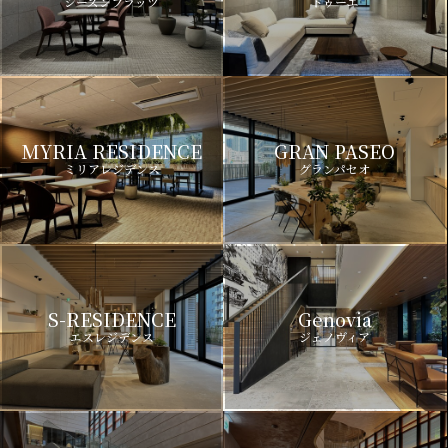
シーズンフラッツ
ドゥーエ
MYRIA RESIDENCE
GRAN PASEO
ミリアレジデンス
グランパセオ
S-RESIDENCE
Genovia
エスレジデンス
ジェノヴィア