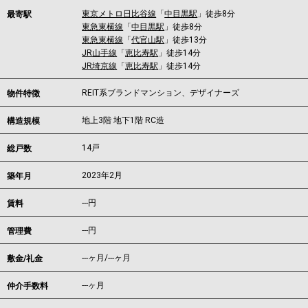
東京メトロ日比谷線
「
中目黒駅
」徒歩8分
最寄駅
東急東横線
「
中目黒駅
」徒歩8分
東急東横線
「
代官山駅
」徒歩13分
JR山手線
「
恵比寿駅
」徒歩14分
JR埼京線
「
恵比寿駅
」徒歩14分
REIT系ブランドマンション、デザイナーズ
物件特徴
地上3階 地下1階 RC造
構造規模
14戸
総戸数
2023年2月
築年月
---
円
賃料
---円
管理費
---ヶ月
/
---ヶ月
敷金/礼金
---ヶ月
仲介手数料