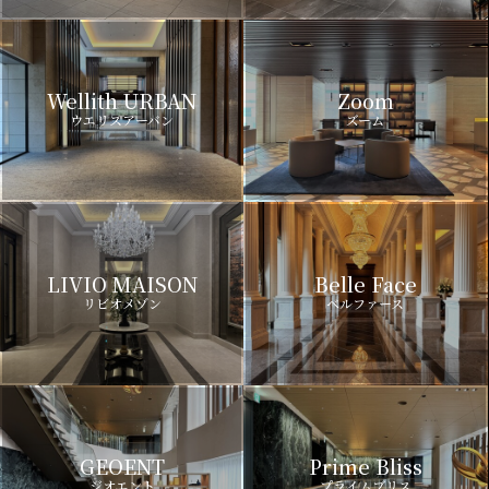
Wellith URBAN
Zoom
ウエリスアーバン
ズーム
LIVIO MAISON
Belle Face
リビオメゾン
ベルファース
GEOENT
Prime Bliss
ジオエント
プライムブリス