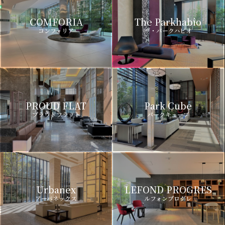
COMFORIA
The Parkhabio
コンフォリア
ザ・パークハビオ
PROUD FLAT
Park Cube
プラウドフラット
パークキューブ
Urbanex
LEFOND PROGRES
アーバネックス
ルフォンプログレ