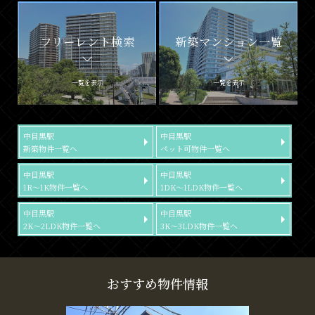
フリーレント検索
新築マンション一覧
一覧を表示
一覧を表示
中目黒駅
中目黒駅
新築物件一覧へ
ペット可物件一覧へ
中目黒駅
中目黒駅
1R～1K物件一覧へ
1DK～1LDK物件一覧へ
中目黒駅
中目黒駅
2K～2LDK物件一覧へ
3K～3LDK物件一覧へ
おすすめ物件情報