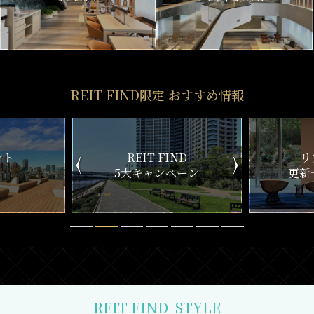
REIT FIND限定 おすすめ情報
ND
リアルタイム
新
ペーン
更新一覧チェック
REIT FIND
STYLE