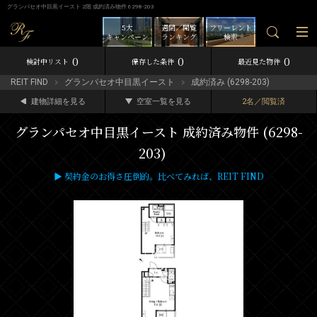
グランパセオ中目黒イースト 2階 成約済み物件 6298-203
5大
週間／閲覧
フリーレント
キャンペーン
ランキング
検索
0
0
0
検討中リスト
保存した条件
最近見た物件
REIT FIND
グランパセオ中目黒イースト
成約済み (6298-203)
建物詳細を見る
空室一覧を見る
2名／閲覧済
グランパセオ中目黒イースト 成約済み物件 (6298-
203)
▶ 契約金のお得さ圧倒的。比べてみれば、REIT FIND