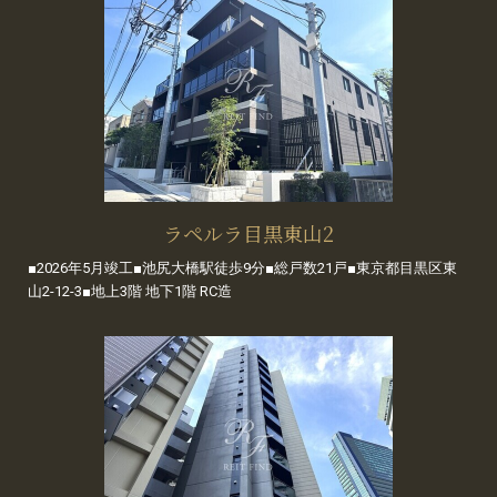
ラペルラ目黒東山2
■2026年5月竣工■池尻大橋駅徒歩9分■総戸数21戸■東京都目黒区東
山2-12-3■地上3階 地下1階 RC造