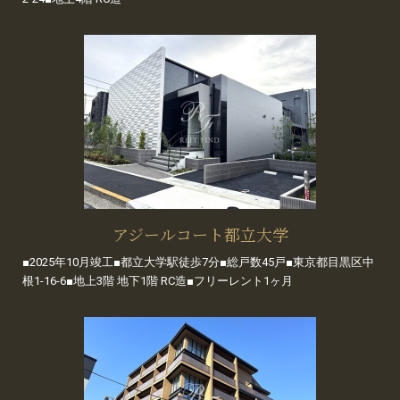
アジールコート都立大学
■2025年10月竣工■都立大学駅徒歩7分■総戸数45戸■東京都目黒区中
根1-16-6■地上3階 地下1階 RC造■フリーレント1ヶ月