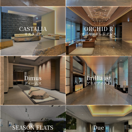
CASTALIA
ORCHID R
カスタリア
オーキッドレジデンス
Dimus
Brillia ist
ディームス
ブリリアイスト
SEASON FLATS
Due