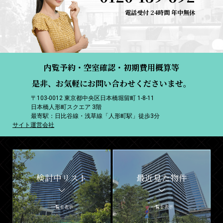
電話受付 24時間 年中無休
内覧予約・空室確認・初期費用概算等
是非、お気軽にお問い合わせくださいませ。
〒103-0012 東京都中央区日本橋堀留町 1-8-11
日本橋人形町スクエア 3階
最寄駅：日比谷線・浅草線「人形町駅」徒歩3分
サイト運営会社
検討中リスト
最近見た物件
一覧を表示
一覧を表示