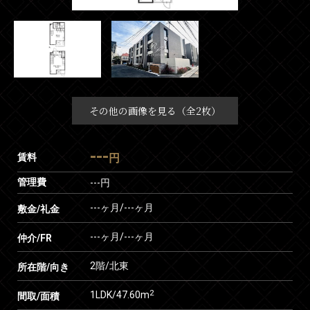
その他の画像を見る（全2枚）
---
賃料
円
管理費
---円
---ヶ月
/
---ヶ月
敷金/礼金
---ヶ月
/
---ヶ月
仲介/FR
2階/北東
所在階/向き
2
1LDK/47.60m
間取/面積