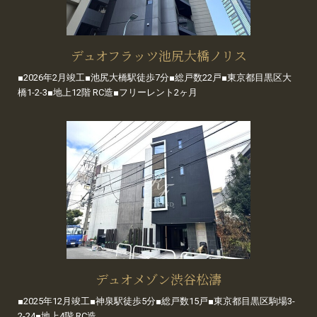
デュオフラッツ池尻大橋ノリス
■2026年2月竣工■池尻大橋駅徒歩7分■総戸数22戸■東京都目黒区大
橋1-2-3■地上12階 RC造■フリーレント2ヶ月
デュオメゾン渋谷松濤
■2025年12月竣工■神泉駅徒歩5分■総戸数15戸■東京都目黒区駒場3-
2-24■地上4階 RC造