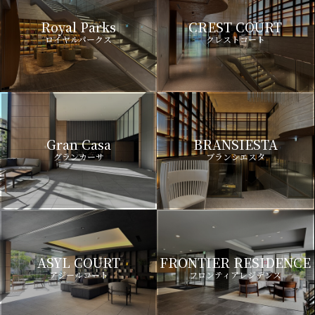
Royal Parks
CREST COURT
ロイヤルパークス
クレストコート
Gran Casa
BRANSIESTA
グランカーサ
ブランシエスタ
ASYL COURT
FRONTIER RESIDENCE
アジールコート
フロンティアレジデンス