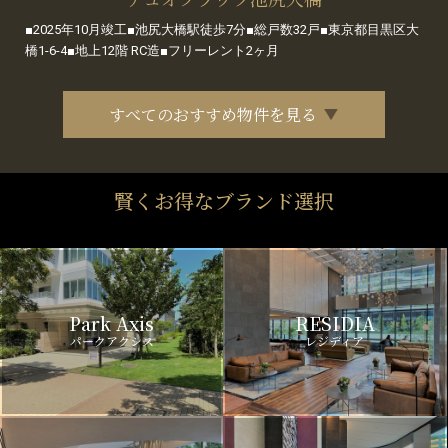
■2025年10月竣工■池尻大橋駅徒歩7分■総戸数32戸■東京都目黒区大
橋1-6-4■地上12階 RC造■フリーレント2ヶ月
すべてのおすすめ物件を見る
賢くお得なブランド選択
Park Axis
RESIDIA
パークアクシス
レジディア