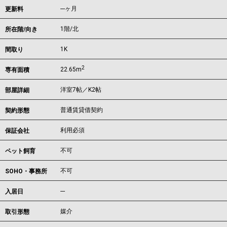
---ヶ月
更新料
1階/北
所在階/向き
1K
間取り
2
22.65m
専有面積
洋室7帖／K2帖
部屋詳細
普通賃貸借契約
契約形態
利用必須
保証会社
不可
ペット飼育
不可
SOHO・事務所
---
入居日
媒介
取引形態