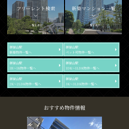
フリーレント検索
新築マンション一覧
一覧を表示
一覧を表示
御嶽山駅
御嶽山駅
新築物件一覧へ
ペット可物件一覧へ
御嶽山駅
御嶽山駅
1R～1K物件一覧へ
1DK～1LDK物件一覧へ
御嶽山駅
御嶽山駅
2K～2LDK物件一覧へ
3K～3LDK物件一覧へ
おすすめ物件情報