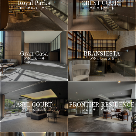
Royal Parks
CREST COURT
ロイヤルパークス
クレストコート
Gran Casa
BRANSIESTA
グランカーサ
ブランシエスタ
ASYL COURT
FRONTIER RESIDENCE
アジールコート
フロンティアレジデンス