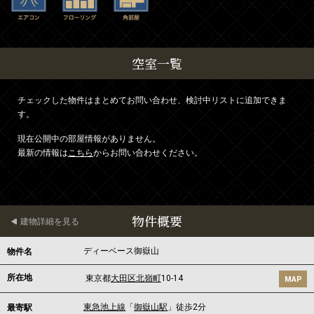
空室一覧
チェックした物件はまとめてお問い合わせ、検討中リストに追加できま
す。
現在公開中の部屋情報がありません。
最新の情報は
こちら
からお問い合わせください。
物件概要
建物詳細を見る
ディーベース御嶽山
物件名
所在地
東京都
大田区
北嶺町
10-14
MAP
東急池上線
「
御嶽山駅
」徒歩2分
最寄駅