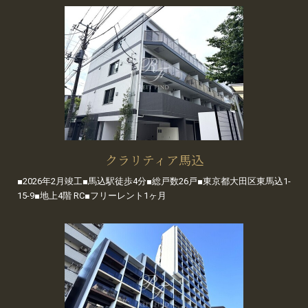
クラリティア馬込
■2026年2月竣工■馬込駅徒歩4分■総戸数26戸■東京都大田区東馬込1-
15-9■地上4階 RC■フリーレント1ヶ月