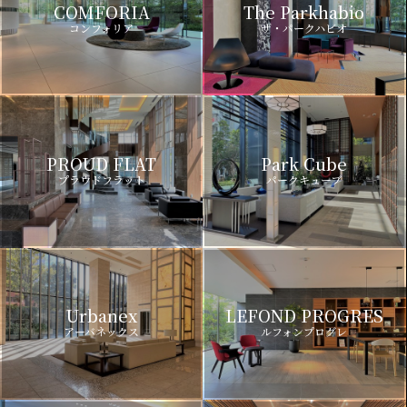
COMFORIA
The Parkhabio
コンフォリア
ザ・パークハビオ
PROUD FLAT
Park Cube
プラウドフラット
パークキューブ
Urbanex
LEFOND PROGRES
アーバネックス
ルフォンプログレ