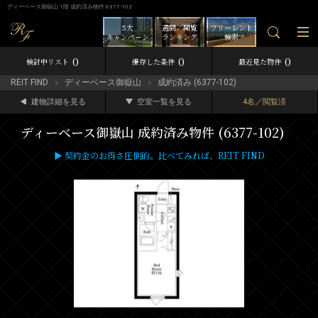
ディーベース御嶽山 1階 成約済み物件 6377-102
5大
週間／閲覧
フリーレント
キャンペーン
ランキング
検索
0
0
0
検討中リスト
保存した条件
最近見た物件
REIT FIND
ディーベース御嶽山
成約済み (6377-102)
建物詳細を見る
空室一覧を見る
4名／閲覧済
ディーベース御嶽山 成約済み物件 (6377-102)
▶ 契約金のお得さ圧倒的。比べてみれば、REIT FIND