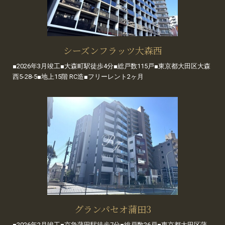
シーズンフラッツ大森西
■2026年3月竣工■大森町駅徒歩4分■総戸数115戸■東京都大田区大森
西5-28-5■地上15階 RC造■フリーレント2ヶ月
グランパセオ蒲田3
■2026年2月竣工■京急蒲田駅徒歩7分■総戸数26戸■東京都大田区蒲