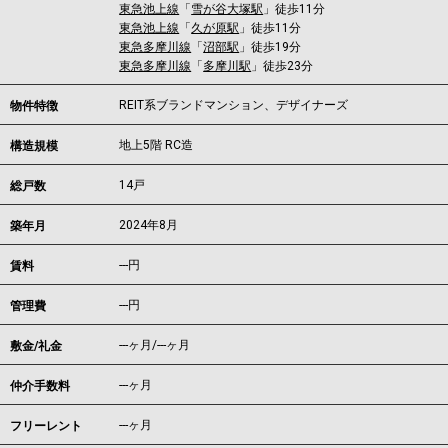
東急池上線
「
雪が谷大塚駅
」徒歩11分
東急池上線
「
久が原駅
」徒歩11分
東急多摩川線
「
沼部駅
」徒歩19分
東急多摩川線
「
多摩川駅
」徒歩23分
REIT系ブランドマンション、デザイナーズ
物件特徴
地上5階 RC造
構造規模
14戸
総戸数
2024年8月
築年月
---
円
賃料
---円
管理費
---ヶ月
/
---ヶ月
敷金/礼金
---ヶ月
仲介手数料
---ヶ月
フリーレント