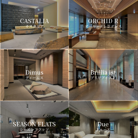
CASTALIA
ORCHID R
カスタリア
オーキッドレジデンス
Dimus
Brillia ist
ディームス
ブリリアイスト
SEASON FLATS
Due
シーズンフラッツ
ドゥーエ