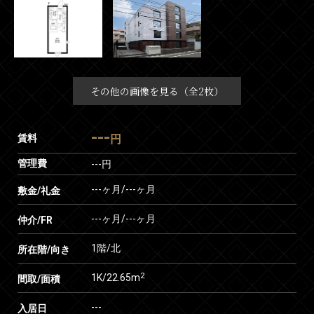
その他の画像を見る（全2枚）
---
賃料
円
管理費
---円
---ヶ月
/
---ヶ月
敷金/礼金
---ヶ月
/
---ヶ月
仲介/FR
1階/北
所在階/向き
2
1K/22.65m
間取/面積
---
入居日