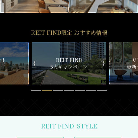
REIT FIND限定 おすすめ情報
IND
リアルタイム
新
ペーン
更新一覧チェック
REIT FIND
STYLE