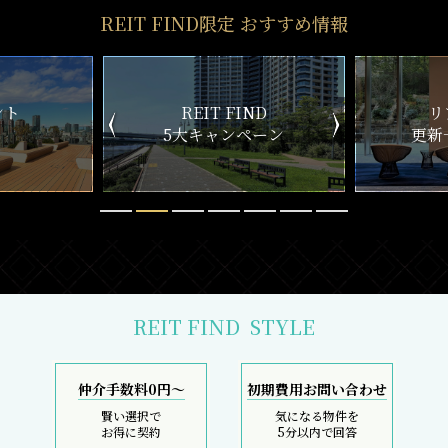
REIT FIND限定 おすすめ情報
ND
リアルタイム
新
ペーン
更新一覧チェック
REIT FIND
STYLE
仲介手数料0円～
初期費用お問い合わせ
賢い選択で
気になる物件を
お得に契約
5分以内で回答