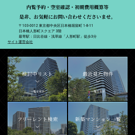
内覧予約・空室確認・初期費用概算等
是非、お気軽にお問い合わせくださいませ。
〒103-0012 東京都中央区日本橋堀留町 1-8-11
日本橋人形町スクエア 3階
最寄駅：日比谷線・浅草線「人形町駅」徒歩3分
サイト運営会社
検討中リスト
最近見た物件
一覧を表示
一覧を表示
フリーレント検索
新築マンション一覧