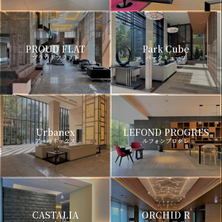
PROUD FLAT
Park Cube
プラウドフラット
パークキューブ
Urbanex
LEFOND PROGRES
アーバネックス
ルフォンプログレ
CASTALIA
ORCHID R