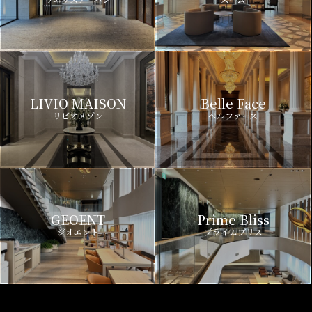
LIVIO MAISON
Belle Face
リビオメゾン
ベルファース
GEOENT
Prime Bliss
ジオエント
プライムブリス