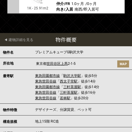
仲介/FR
1.0ヶ月
/
0ヶ月
1K - 25.91m2
向き/入居
南西/即入居可
物件概要
建物詳細を見る
プレミアムキューブG駒沢大学
物件名
所在地
東京都
世田谷区
上馬
2-1-5
MAP
東急田園都市線
「
駒沢大学駅
」徒歩5分
最寄駅
東急世田谷線
「
西太子堂駅
」徒歩14分
東急田園都市線
「
三軒茶屋駅
」徒歩14分
東急世田谷線
「
三軒茶屋駅
」徒歩16分
東急世田谷線
「
若林駅
」徒歩20分
デザイナーズ、分譲賃貸、ペット可
物件特徴
地上15階 RC造
構造規模