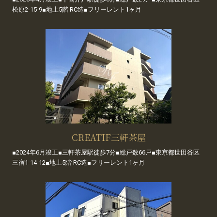
松原2-15-9■地上5階 RC造■フリーレント1ヶ月
CREATIF三軒茶屋
■2024年6月竣工■三軒茶屋駅徒歩7分■総戸数66戸■東京都世田谷区
三宿1-14-12■地上5階 RC造■フリーレント1ヶ月