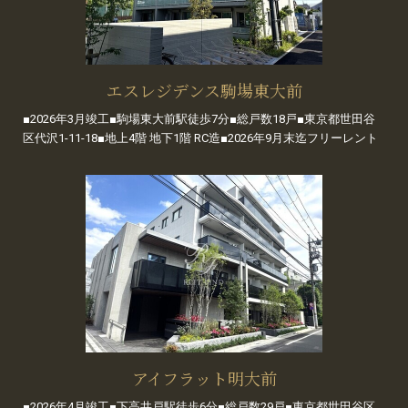
エスレジデンス駒場東大前
■2026年3月竣工■駒場東大前駅徒歩7分■総戸数18戸■東京都世田谷
区代沢1-11-18■地上4階 地下1階 RC造■2026年9月末迄フリーレント
アイフラット明大前
■2026年4月竣工■下高井戸駅徒歩6分■総戸数29戸■東京都世田谷区