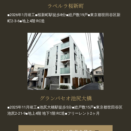
ラペルラ桜新町
■2026年1月竣工■桜新町駅徒歩8分■総戸数19戸■東京都世田谷区新
町2-3-6■地上4階 RC造
グランパセオ池尻大橋
■2025年11月竣工■池尻大橋駅徒歩5分■総戸数15戸■東京都世田谷区
池尻2-21-9■地上4階 地下1階 RC造■フリーレント2ヶ月