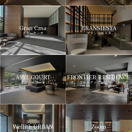
Gran Casa
BRANSIESTA
グランカーサ
ブランシエスタ
ASYL COURT
FRONTIER RESIDENCE
アジールコート
フロンティアレジデンス
Wellith URBAN
Zoom
ウエリスアーバン
ズーム