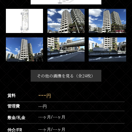
その他の画像を見る（全24枚）
---
賃料
円
管理費
---円
---ヶ月
/
---ヶ月
敷金/礼金
---ヶ月
/
---ヶ月
仲介/FR