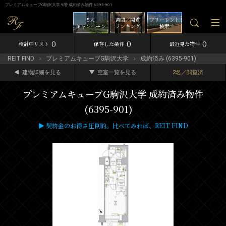
プレミアムキューブG駒沢大学 9階 成約済み物件 6395-901
5大
週間／閲覧
フリーレント
キャンペーン
ランキング
検索
0
0
0
検討中リスト
保存した条件
最近見た物件
REIT FIND
プレミアムキューブG駒沢大学
成約済み (6395-901)
建物詳細を見る
空室一覧を見る
2名／閲覧済
プレミアムキューブG駒沢大学 成約済み物件
(6395-901)
▶ 契約金のお得さ圧倒的。比べてみれば、REIT FIND