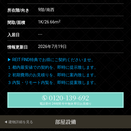
9階/南西
所在階/向き
2
1K/26.66m
間取/面積
---
入居日
2026年7月19日
情報更新日
▶ REIT FIND特典でお得にご契約くださいませ。
１.都内最安値での契約を、即時に提示致します。
２.初期費用のお見積りを、即時に案内致します。
３.内覧・リモート内覧を、即時に提案致します。
0120-139-692
電話受付 24時間 年中無休 即日お見積り
部屋設備
建物詳細を見る