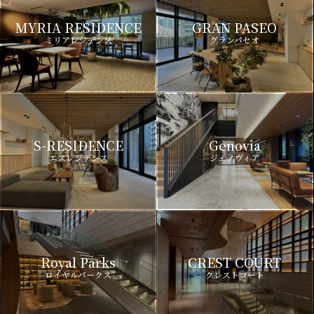
MYRIA RESIDENCE
GRAN PASEO
ミリアレジデンス
グランパセオ
S-RESIDENCE
Genovia
エスレジデンス
ジェノヴィア
Royal Parks
CREST COURT
ロイヤルパークス
クレストコート