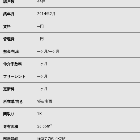
44戸
総戸数
2014年2月
築年月
---
円
賃料
---円
管理費
---ヶ月
/
---ヶ月
敷金/礼金
---ヶ月
仲介手数料
---ヶ月
フリーレント
---ヶ月
更新料
9階/南西
所在階/向き
1K
間取り
2
26.66m
専有面積
洋室7.7帖／K2帖
部屋詳細