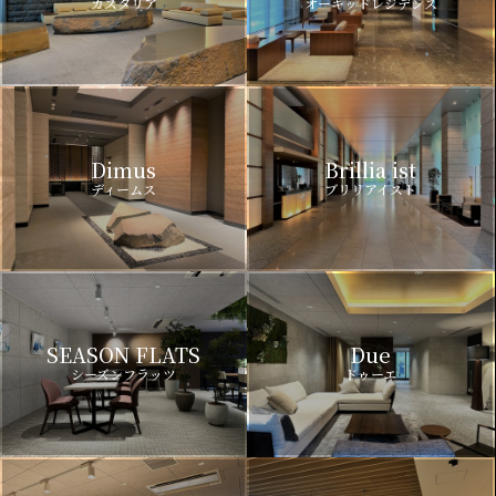
カスタリア
オーキッドレジデンス
Dimus
Brillia ist
ディームス
ブリリアイスト
SEASON FLATS
Due
シーズンフラッツ
ドゥーエ