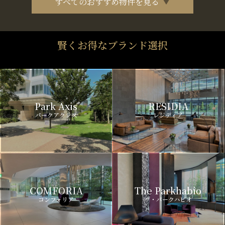
すべてのおすすめ物件を見る
賢くお得なブランド選択
Park Axis
RESIDIA
パークアクシス
レジディア
COMFORIA
The Parkhabio
コンフォリア
ザ・パークハビオ