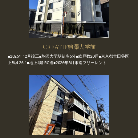
CREATIF駒澤大学前
■2025年12月竣工■駒沢大学駅徒歩6分■総戸数20戸■東京都世田谷区
上馬4-26-1■地上4階 RC造■2026年8月末迄フリーレント