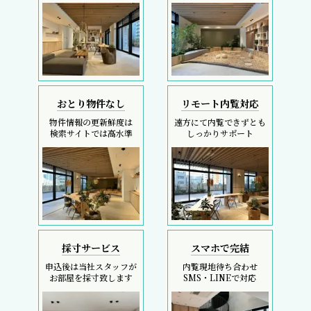
おとり物件なし
リモート内覧対応
物件情報の更新鮮度は
遠方にて内覧できずとも
検索サイトでは高水準
しっかりサポート
採寸サービス
スマホで完結
申込後は当社スタッフが
内覧現地待ち合わせ
お部屋を採寸致します
SMS・LINEで対応