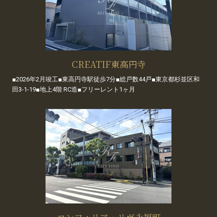
CREATIF東高円寺
■2026年2月竣工■東高円寺駅徒歩7分■総戸数44戸■東京都杉並区和
田3-1-19■地上4階 RC造■フリーレント1ヶ月
コンフォリア・リヴ永福町