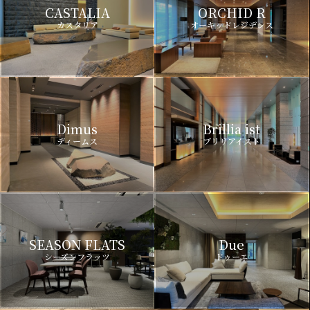
CASTALIA
ORCHID R
カスタリア
オーキッドレジデンス
Dimus
Brillia ist
ディームス
ブリリアイスト
SEASON FLATS
Due
シーズンフラッツ
ドゥーエ