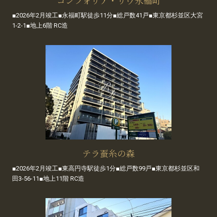
■2026年2月竣工■永福町駅徒歩11分■総戸数41戸■東京都杉並区大宮
1-2-1■地上6階 RC造
テラ蚕糸の森
■2026年2月竣工■東高円寺駅徒歩1分■総戸数99戸■東京都杉並区和
田3-56-11■地上11階 RC造