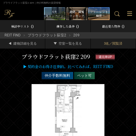
プラウドフラット荻窪2 209｜仲介料無料の賃貸情報
5大
週間／閲覧
フリーレント
キャンペーン
ランキング
検索
0
0
0
検討中リスト
保存した条件
最近見た物件
REIT FIND
プラウドフラット荻窪2
209
建物詳細を見る
空室一覧を見る
3名／閲覧済
プラウドフラット荻窪2 209
還元率UP
▶ 契約金のお得さ圧倒的。比べてみれば、REIT FIND
仲介手数料無料
ペット可