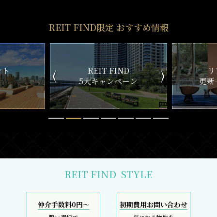
REIT FIND限定 おすすめ情報
ND
リアルタイム
新
ペーン
更新一覧チェック
REIT FIND
STYLE
仲介手数料0円～
初期費用お問い合わせ