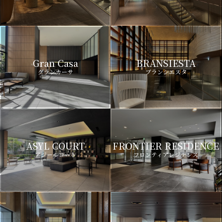
Gran Casa
BRANSIESTA
グランカーサ
ブランシエスタ
ASYL COURT
FRONTIER RESIDENCE
アジールコート
フロンティアレジデンス