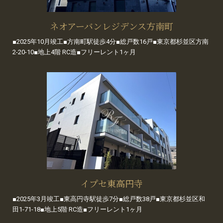
ネオアーバンレジデンス方南町
■2025年10月竣工■方南町駅徒歩4分■総戸数16戸■東京都杉並区方南
2-20-10■地上4階 RC造■フリーレント1ヶ月
イプセ東高円寺
■2025年3月竣工■東高円寺駅徒歩7分■総戸数38戸■東京都杉並区和
田1-71-18■地上5階 RC造■フリーレント1ヶ月