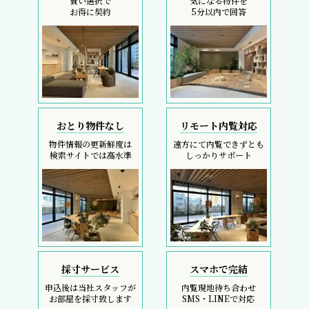
賢い選択で
気になる物件を
お得に契約
5分以内で回答
おとり物件なし
リモート内覧対応
物件情報の更新鮮度は
遠方にて内覧できずとも
検索サイトでは高水準
しっかりサポート
採寸サービス
スマホで完結
申込後は当社スタッフが
内覧現地待ち合わせ
お部屋を採寸致します
SMS・LINEで対応