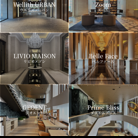
Wellith URBAN
Zoom
ウエリスアーバン
ズーム
LIVIO MAISON
Belle Face
リビオメゾン
ベルファース
GEOENT
Prime Bliss
ジオエント
プライムブリス