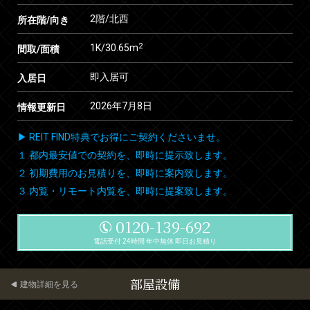
2階/北西
所在階/向き
2
1K/30.65m
間取/面積
即入居可
入居日
2026年7月8日
情報更新日
▶ REIT FIND特典でお得にご契約くださいませ。
１.都内最安値での契約を、即時に提示致します。
２.初期費用のお見積りを、即時に案内致します。
３.内覧・リモート内覧を、即時に提案致します。
0120-139-692
電話受付 24時間 年中無休 即日お見積り
部屋設備
建物詳細を見る