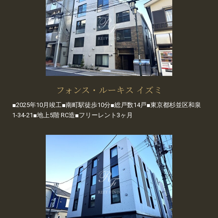
フォンス・ルーキス イズミ
■2025年10月竣工■南町駅徒歩10分■総戸数14戸■東京都杉並区和泉
1-34-21■地上5階 RC造■フリーレント3ヶ月