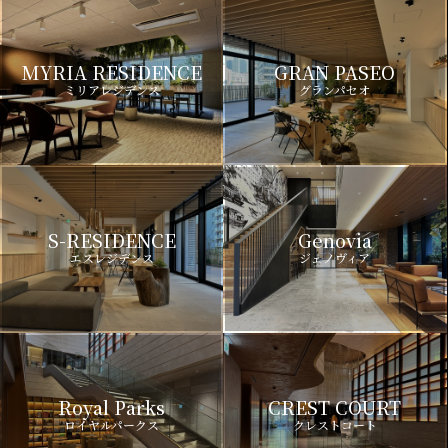
MYRIA RESIDENCE
GRAN PASEO
ミリアレジデンス
グランパセオ
S-RESIDENCE
Genovia
エスレジデンス
ジェノヴィア
Royal Parks
CREST COURT
ロイヤルパークス
クレストコート