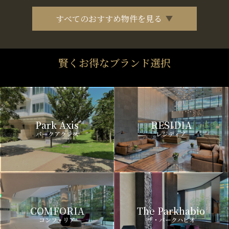
すべてのおすすめ物件を見る
賢くお得なブランド選択
Park Axis
RESIDIA
パークアクシス
レジディア
COMFORIA
The Parkhabio
コンフォリア
ザ・パークハビオ