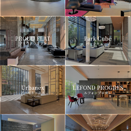
PROUD FLAT
Park Cube
プラウドフラット
パークキューブ
Urbanex
LEFOND PROGRES
アーバネックス
ルフォンプログレ