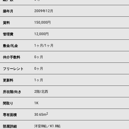
2009年12月
築年月
150,000
円
賃料
12,000円
管理費
1ヶ月
/
1ヶ月
敷金/礼金
0ヶ月
仲介手数料
0ヶ月
フリーレント
1ヶ月
更新料
2階/北西
所在階/向き
1K
間取り
2
30.65m
専有面積
洋室8帖／K1.8帖
部屋詳細