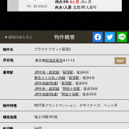
仲介/FR
0ヶ月
/
0ヶ月
1K - 30.65m2
向き/入居
北西/即入居可
物件概要
建物詳細を見る
プラウドフラット荻窪2
物件名
所在地
東京都
杉並区
荻窪
4-11-13
MAP
JR中央・総武線
「
荻窪駅
」徒歩6分
最寄駅
東京メトロ丸ノ内線
「
荻窪駅
」徒歩6分
JR中央線(快速)
「
荻窪駅
」徒歩6分
JR中央・総武線
「
阿佐ケ谷駅
」徒歩26分
JR中央線(快速)
「
阿佐ケ谷駅
」徒歩26分
REIT系ブランドマンション、デザイナーズ、ペット可
物件特徴
地上10階 RC造
構造規模
64戸
総戸数