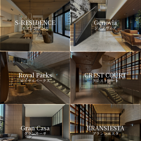
S-RESIDENCE
Genovia
エスレジデンス
ジェノヴィア
Royal Parks
CREST COURT
ロイヤルパークス
クレストコート
Gran Casa
BRANSIESTA
グランカーサ
ブランシエスタ