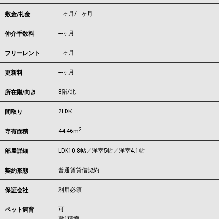
---ヶ月
/
---ヶ月
敷金/礼金
---ヶ月
仲介手数料
---ヶ月
フリーレント
---ヶ月
更新料
8階/北
所在階/向き
2LDK
間取り
2
44.46m
専有面積
LDK10.8帖／洋室5帖／洋室4.1帖
部屋詳細
普通賃貸借契約
契約形態
利用必須
保証会社
可
ペット飼育
敷1積増