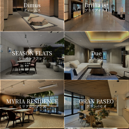
Dimus
Brillia ist
ディームス
ブリリアイスト
SEASON FLATS
Due
シーズンフラッツ
ドゥーエ
MYRIA RESIDENCE
GRAN PASEO
ミリアレジデンス
グランパセオ