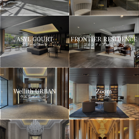
ASYL COURT
FRONTIER RESIDENCE
アジールコート
フロンティアレジデンス
Wellith URBAN
Zoom
ウエリスアーバン
ズーム