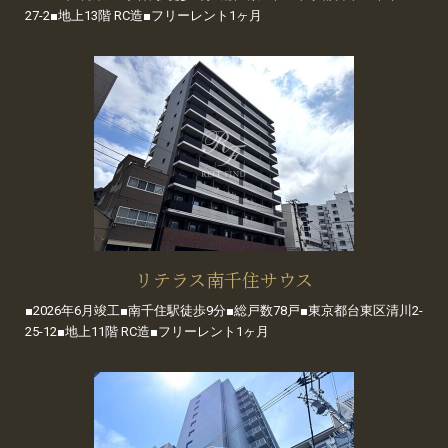
27-2■地上13階 RC造■フリーレント1ヶ月
リテラス南千住サウス
■2026年6月竣工■南千住駅徒歩9分■総戸数78戸■東京都台東区清川2-
25-12■地上11階 RC造■フリーレント1ヶ月