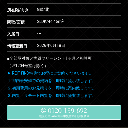
8階/北
所在階/向き
2
2LDK/44.46m
間取/面積
---
入居日
2026年6月18日
情報更新日
■全部屋対象／実質フリーレント1ヶ月／相談可
（※1204号室は除く）
▶ REIT FIND特典でお得にご契約くださいませ。
１.都内最安値での契約を、即時に提示致します。
２.初期費用のお見積りを、即時に案内致します。
３.内覧・リモート内覧を、即時に提案致します。
0120-139-692
電話受付 24時間 年中無休 即日お見積り