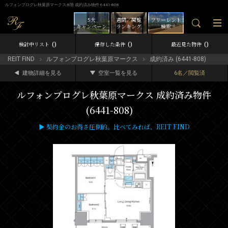
ルフォンプログレ秋葉原マークス 8階 成約済み物件 6441-808
5大
週間／閲覧
フリーレント
キャンペーン
ランキング
検索
0
0
0
検討中リスト
保存した条件
最近見た物件
REIT FIND
ルフォンプログレ秋葉原マークス
成約済み (6441-808)
建物詳細を見る
空室一覧を見る
6名／閲覧済
ルフォンプログレ秋葉原マークス 成約済み物件
(6441-808)
▶ 契約金のお得さ圧倒的。比べてみれば、REIT FIND