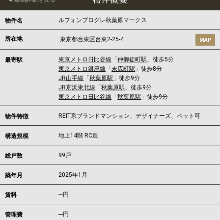
ルフォンプログレ秋葉原マークス
物件名
所在地
東京都
台東区
台東
2-25-4
MAP
東京メトロ日比谷線
「
仲御徒町駅
」徒歩5分
最寄駅
東京メトロ銀座線
「
末広町駅
」徒歩8分
JR山手線
「
秋葉原駅
」徒歩9分
JR京浜東北線
「
秋葉原駅
」徒歩9分
東京メトロ日比谷線
「
秋葉原駅
」徒歩9分
REIT系ブランドマンション、デザイナーズ、ペット可
物件特徴
地上14階 RC造
構造規模
99戸
総戸数
2025年1月
築年月
---
円
賃料
---円
管理費