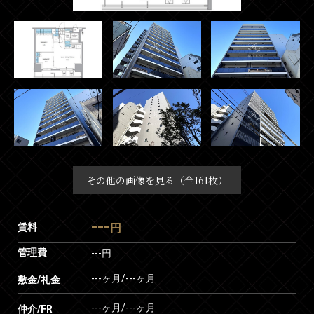
その他の画像を見る（全161枚）
---
賃料
円
管理費
---円
---ヶ月
/
---ヶ月
敷金/礼金
---ヶ月
/
---ヶ月
仲介/FR