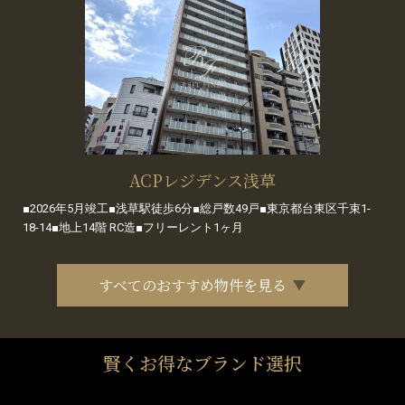
ACPレジデンス浅草
■2026年5月竣工■浅草駅徒歩6分■総戸数49戸■東京都台東区千束1-
18-14■地上14階 RC造■フリーレント1ヶ月
すべてのおすすめ物件を見る
賢くお得なブランド選択