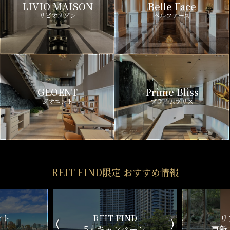
LIVIO MAISON
Belle Face
リビオメゾン
ベルファース
GEOENT
Prime Bliss
ジオエント
プライムブリス
REIT FIND限定 おすすめ情報
ND
リアルタイム
新
ペーン
更新一覧チェック