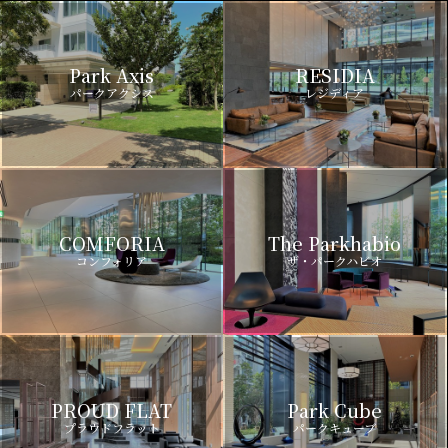
Park Axis
RESIDIA
パークアクシス
レジディア
COMFORIA
The Parkhabio
コンフォリア
ザ・パークハビオ
PROUD FLAT
Park Cube
プラウドフラット
パークキューブ