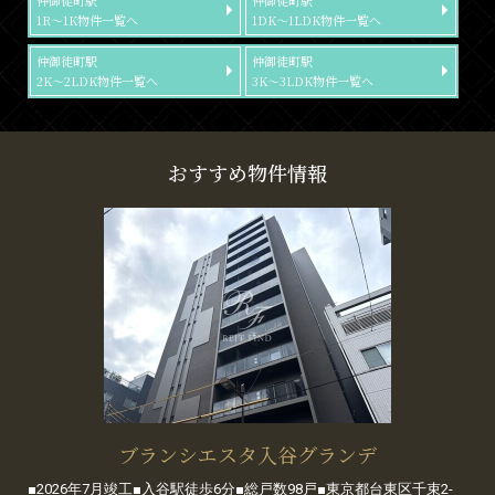
仲御徒町駅
仲御徒町駅
1R～1K物件一覧へ
1DK～1LDK物件一覧へ
仲御徒町駅
仲御徒町駅
2K～2LDK物件一覧へ
3K～3LDK物件一覧へ
おすすめ物件情報
ブランシエスタ入谷グランデ
■2026年7月竣工■入谷駅徒歩6分■総戸数98戸■東京都台東区千束2-