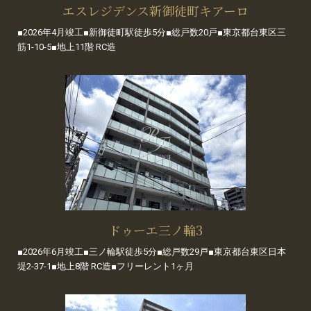
エスレジデンス新御徒町キアーロ
■2026年4月竣工■新御徒町駅徒歩5分■総戸数20戸■東京都台東区三
筋1-10-5■地上11階 RC造
ドゥーエ三ノ輪3
■2026年6月竣工■三ノ輪駅徒歩5分■総戸数29戸■東京都台東区日本
堤2-37-1■地上8階 RC造■フリーレント1ヶ月