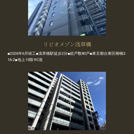
リビオメゾン浅草橋
■2026年6月竣工■浅草橋駅徒歩2分■総戸数80戸■東京都台東区柳橋2-
16-2■地上15階 RC造