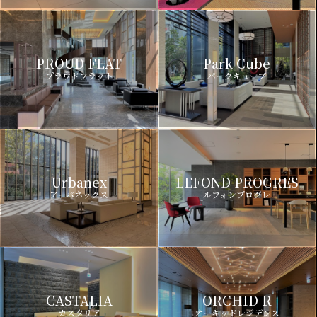
PROUD FLAT
Park Cube
プラウドフラット
パークキューブ
Urbanex
LEFOND PROGRES
アーバネックス
ルフォンプログレ
CASTALIA
ORCHID R
カスタリア
オーキッドレジデンス