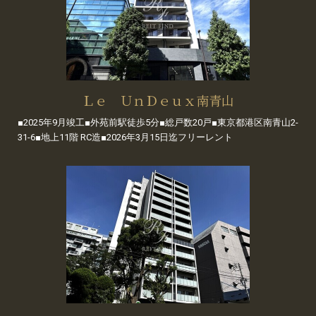
Ｌｅ ＵｎＤｅｕｘ南青山
■2025年9月竣工■外苑前駅徒歩5分■総戸数20戸■東京都港区南青山2-
31-6■地上11階 RC造■2026年3月15日迄フリーレント