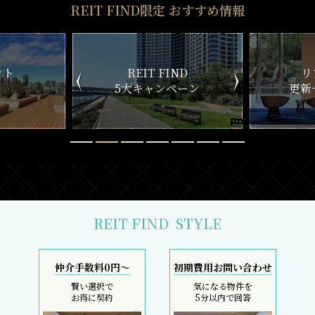
REIT FIND限定 おすすめ情報
ND
リアルタイム
新
ペーン
更新一覧チェック
REIT FIND
STYLE
仲介手数料0円～
初期費用お問い合わせ
賢い選択で
気になる物件を
お得に契約
5分以内で回答