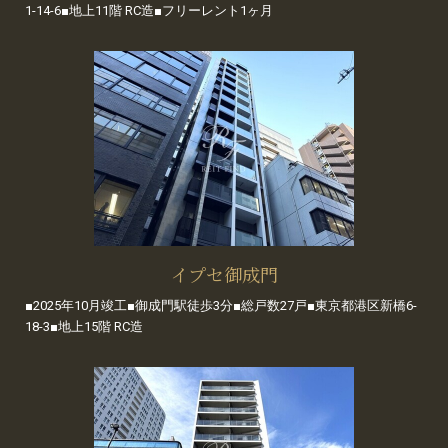
1-14-6■地上11階 RC造■フリーレント1ヶ月
イプセ御成門
■2025年10月竣工■御成門駅徒歩3分■総戸数27戸■東京都港区新橋6-
18-3■地上15階 RC造