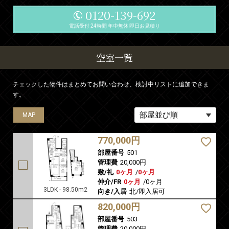
0120-139-692
電話受付 24時間 年中無休 即日お見積り
空室一覧
チェックした物件はまとめてお問い合わせ、検討中リストに追加できま
す。
MAP
MAP
770,000円
部屋番号
501
管理費
20,000円
敷/礼
0ヶ月
/
0ヶ月
仲介/FR
0ヶ月
/
0ヶ月
3LDK - 98.50m2
向き/入居
北/即入居可
820,000円
部屋番号
503
管理費
20,000円