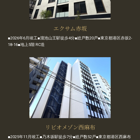
エクサム赤坂
■2026年6月竣工■溜池山王駅徒歩4分■総戸数20戸■東京都港区赤坂2-
18-16■地上5階 RC造
リビオメゾン西麻布
■2025年11月竣工■乃木坂駅徒歩7分■総戸数52戸■東京都港区西麻布