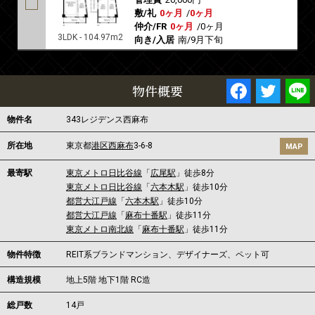
敷/礼
0ヶ月
/
0ヶ月
仲介/FR
0ヶ月
/
0ヶ月
3LDK - 104.97m2
向き/入居
南/9月下旬
物件概要
物件名
343レジデンス西麻布
所在地
東京都
港区
西麻布
3-6-8
MAP
最寄駅
東京メトロ日比谷線
「
広尾駅
」徒歩8分
東京メトロ日比谷線
「
六本木駅
」徒歩10分
都営大江戸線
「
六本木駅
」徒歩10分
都営大江戸線
「
麻布十番駅
」徒歩11分
東京メトロ南北線
「
麻布十番駅
」徒歩11分
物件特徴
REIT系ブランドマンション、デザイナーズ、ペット可
構造規模
地上5階 地下1階 RC造
総戸数
14戸