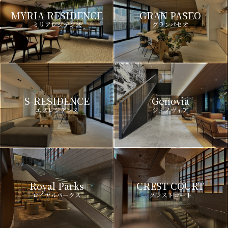
MYRIA RESIDENCE
GRAN PASEO
ミリアレジデンス
グランパセオ
S-RESIDENCE
Genovia
エスレジデンス
ジェノヴィア
Royal Parks
CREST COURT
ロイヤルパークス
クレストコート