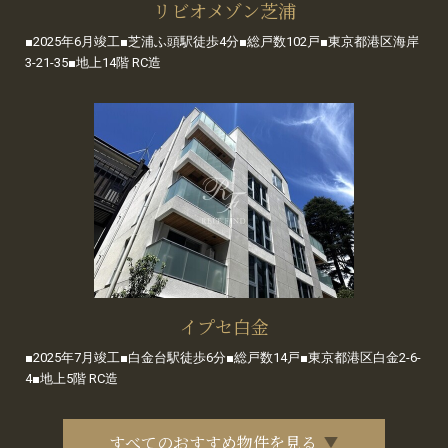
リビオメゾン芝浦
■2025年6月竣工■芝浦ふ頭駅徒歩4分■総戸数102戸■東京都港区海岸
3-21-35■地上14階 RC造
イプセ白金
■2025年7月竣工■白金台駅徒歩6分■総戸数14戸■東京都港区白金2-6-
4■地上5階 RC造
すべてのおすすめ物件を見る