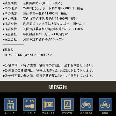
■鍵交換代 初回契約時22,000円（税込）
■その他① 24時間安心サポート料/1年22,000円（税込）
■その他② 契約事務手数料11,000円（税込）
■その他③ 室内抗菌処理代 契約時17,600円（税込）
■保証会社 利用必須（※大手法人契約の場合、例外あり）
■保証会社 初回保証委託料/月額賃料等の20％～100％
■保証会社 年間継続料/0.8万円～1.0万円 or
■保証会社 月額保証料賃料等の1％～2％
―――――――
■間取り
□1LDK～3LDK（39.65㎡～104.97㎡）
■① 駐車場・バイク置場・駐輪場の詳細は、是非お問合せ下さい。
■② 内覧のご希望時は、物件現地待ち合わせ対応をしております。
■③ 物件写真の量と質、情報更新鮮度に特化して運営しています。
建物設備