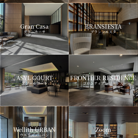
Gran Casa
BRANSIESTA
グランカーサ
ブランシエスタ
ASYL COURT
FRONTIER RESIDENCE
アジールコート
フロンティアレジデンス
Wellith URBAN
Zoom
ウエリスアーバン
ズーム