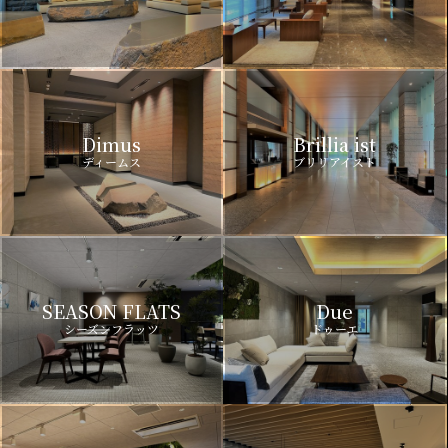
Dimus
Brillia ist
ディームス
ブリリアイスト
SEASON FLATS
Due
シーズンフラッツ
ドゥーエ