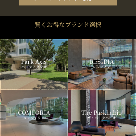
賢くお得なブランド選択
Park Axis
RESIDIA
パークアクシス
レジディア
COMFORIA
The Parkhabio
コンフォリア
ザ・パークハビオ