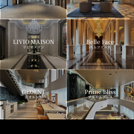
LIVIO MAISON
Belle Face
リビオメゾン
ベルファース
GEOENT
Prime Bliss
ジオエント
プライムブリス