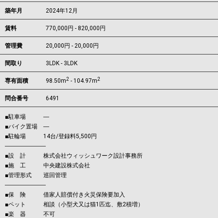
築年月
2024年12月
賃料
770,000円 - 820,000円
管理費
20,000円 - 20,000円
間取り
3LDK - 3LDK
2
2
専有面積
98.50m
- 104.97m
問合番号
6491
■駐車場 ―
■バイク置場 ―
■駐輪場 14台/登録料5,500円
―――――――
■設 計 株式会社ウィッシュワーク設計事務所
■施 工 中央建設株式会社
■管理形式 巡回管理
―――――――
■保 険 借家人賠償付き火災保険要加入
■ペット 相談（小型犬又は猫1匹迄、敷2積増）
■楽 器 不可