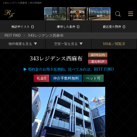
343レジデンス西麻布｜仲介料無料
5大
週間／閲覧
フリーレント
キャンペーン
ランキング
検索
0
0
0
検討中リスト
保存した条件
最近見た物件
REIT FIND
343レジデンス西麻布
物件概要を見る
空室一覧を見る
555名／閲覧済
築3年以内
343レジデンス西麻布
還元率UP
▶ 契約金のお得さ圧倒的。比べてみれば、REIT FIND
礼金0
仲介手数料無料
ペット可