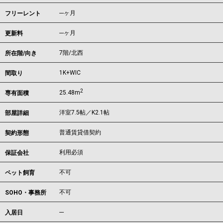
---ヶ月
フリーレント
---ヶ月
更新料
7階/北西
所在階/向き
1K+WIC
間取り
2
25.48m
専有面積
洋室7.5帖／K2.1帖
部屋詳細
普通賃貸借契約
契約形態
利用必須
保証会社
不可
ペット飼育
不可
SOHO・事務所
---
入居日