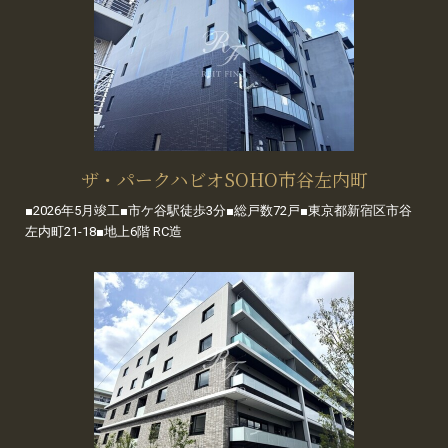
ザ・パークハビオSOHO市谷左内町
■2026年5月竣工■市ケ谷駅徒歩3分■総戸数72戸■東京都新宿区市谷
左内町21-18■地上6階 RC造