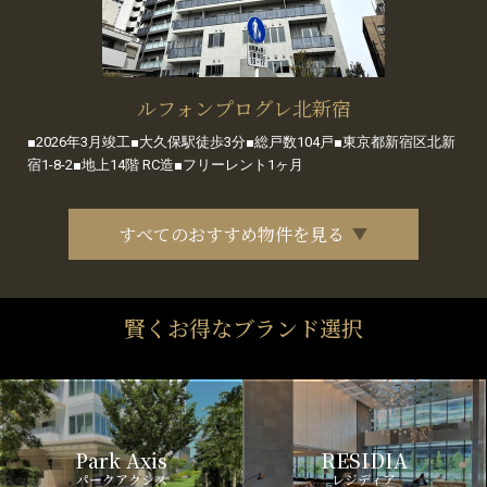
ルフォンプログレ北新宿
■2026年3月竣工■大久保駅徒歩3分■総戸数104戸■東京都新宿区北新
宿1-8-2■地上14階 RC造■フリーレント1ヶ月
すべてのおすすめ物件を見る
賢くお得なブランド選択
Park Axis
RESIDIA
パークアクシス
レジディア