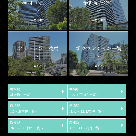
検討中リスト
最近見た物件
一覧を表示
一覧を表示
フリーレント検索
新築マンション一覧
一覧を表示
一覧を表示
曙橋駅
曙橋駅
新築物件一覧へ
ペット可物件一覧へ
曙橋駅
曙橋駅
1R～1K物件一覧へ
1DK～1LDK物件一覧へ
曙橋駅
曙橋駅
2K～2LDK物件一覧へ
3K～3LDK物件一覧へ