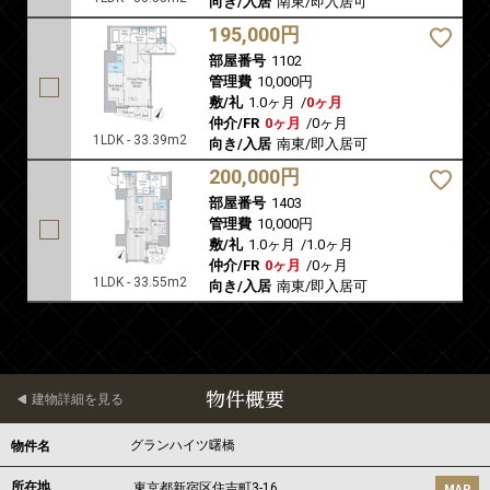
向き/入居
南東/即入居可
195,000円
部屋番号
1102
管理費
10,000円
敷/礼
1.0ヶ月
/
0ヶ月
仲介/FR
0ヶ月
/
0ヶ月
1LDK - 33.39m2
向き/入居
南東/即入居可
200,000円
部屋番号
1403
管理費
10,000円
敷/礼
1.0ヶ月
/
1.0ヶ月
仲介/FR
0ヶ月
/
0ヶ月
1LDK - 33.55m2
向き/入居
南東/即入居可
物件概要
建物詳細を見る
グランハイツ曙橋
物件名
所在地
東京都
新宿区
住吉町
3-16
MAP