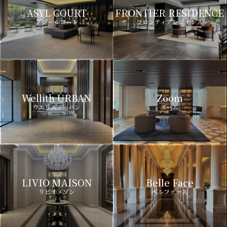
ASYL COURT
FRONTIER RESIDENCE
アジールコート
フロンティアレジデンス
Wellith URBAN
Zoom
ウエリスアーバン
ズーム
LIVIO MAISON
Belle Face
リビオメゾン
ベルファース