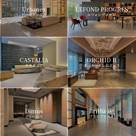
Urbanex
LEFOND PROGRES
アーバネックス
ルフォンプログレ
CASTALIA
ORCHID R
カスタリア
オーキッドレジデンス
Dimus
Brillia ist
ディームス
ブリリアイスト