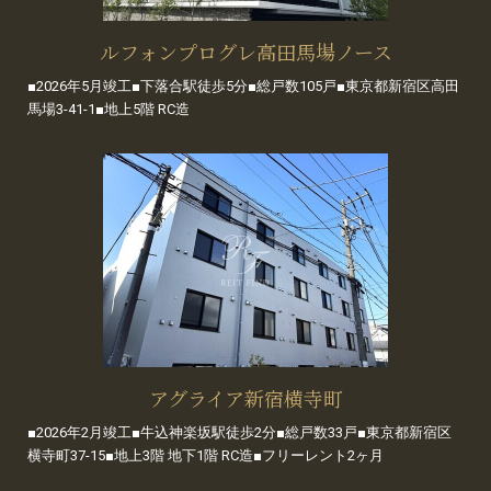
ルフォンプログレ高田馬場ノース
■2026年5月竣工■下落合駅徒歩5分■総戸数105戸■東京都新宿区高田
馬場3-41-1■地上5階 RC造
アグライア新宿横寺町
■2026年2月竣工■牛込神楽坂駅徒歩2分■総戸数33戸■東京都新宿区
横寺町37-15■地上3階 地下1階 RC造■フリーレント2ヶ月