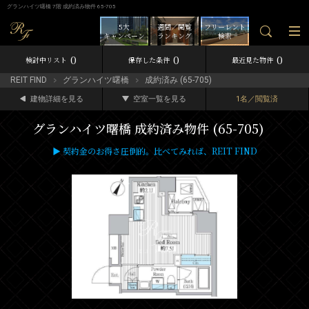
グランハイツ曙橋 7階 成約済み物件 65-705
5大
週間／閲覧
フリーレント
キャンペーン
ランキング
検索
0
0
0
検討中リスト
保存した条件
最近見た物件
REIT FIND
グランハイツ曙橋
成約済み (65-705)
建物詳細を見る
空室一覧を見る
1名／閲覧済
グランハイツ曙橋 成約済み物件 (65-705)
▶ 契約金のお得さ圧倒的。比べてみれば、REIT FIND