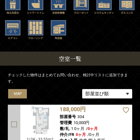
空室一覧
チェックした物件はまとめてお問い合わせ、検討中リストに追加できま
す。
MAP
MAP
MAP
188,000円
部屋番号
304
管理費
10,000円
敷/礼
1.0ヶ月
/
0ヶ月
仲介/FR
0ヶ月
/
0ヶ月
1LDK - 33.55m2