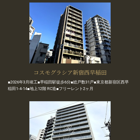
コスモグラシア新宿西早稲田
■2026年3月竣工■早稲田駅徒歩6分■総戸数31戸■東京都新宿区西早
稲田1-4-14■地上12階 RC造■フリーレント2ヶ月