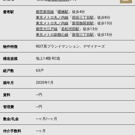
都営新宿線
「
曙橋駅
」徒歩4分
最寄駅
東京メトロ丸ノ内線
「
四谷三丁目駅
」徒歩8分
東京メトロ丸ノ内線
「
新宿御苑前駅
」徒歩13分
都営大江戸線
「
若松河田駅
」徒歩13分
東京メトロ副都心線
「
新宿三丁目駅
」徒歩15分
REIT系ブランドマンション、デザイナーズ
物件特徴
地上14階 RC造
構造規模
63戸
総戸数
2020年1月
築年月
---
円
賃料
---円
管理費
---ヶ月
/
---ヶ月
敷金/礼金
---ヶ月
仲介手数料