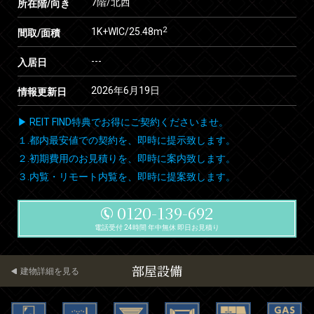
7階/北西
所在階/向き
2
1K+WIC/25.48m
間取/面積
---
入居日
2026年6月19日
情報更新日
▶ REIT FIND特典でお得にご契約くださいませ。
１.都内最安値での契約を、即時に提示致します。
２.初期費用のお見積りを、即時に案内致します。
３.内覧・リモート内覧を、即時に提案致します。
0120-139-692
電話受付 24時間 年中無休 即日お見積り
部屋設備
建物詳細を見る