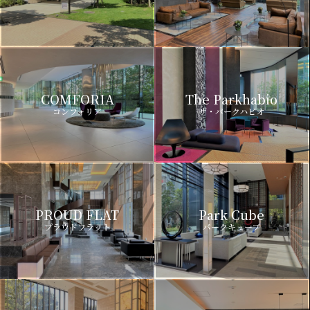
COMFORIA
The Parkhabio
コンフォリア
ザ・パークハビオ
PROUD FLAT
Park Cube
プラウドフラット
パークキューブ