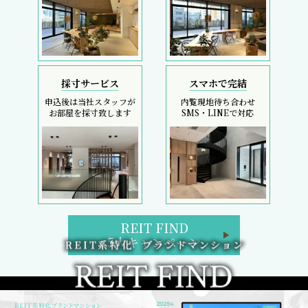
採寸サービス
スマホで完結
申込後は当社スタッフが
内覧現地待ち合わせ
お部屋を採寸致します
SMS・LINEで対応
REIT FIND
5大キャンペーン