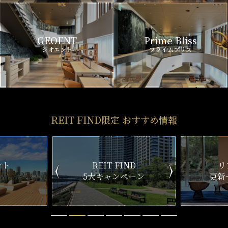
GEOENT
Prime Bliss
ジオエント
プライムブリス
REIT FIND限定 おすすめ情報
ND
リアルタイム
新
ペーン
更新一覧チェック