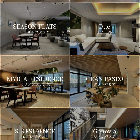
SEASON FLATS
Due
シーズンフラッツ
ドゥーエ
MYRIA RESIDENCE
GRAN PASEO
ミリアレジデンス
グランパセオ
S-RESIDENCE
Genovia
エスレジデンス
ジェノヴィア