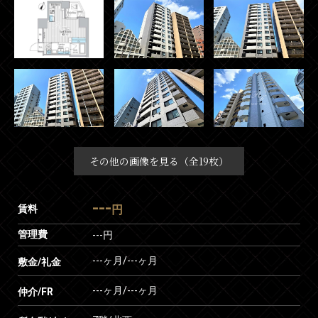
その他の画像を見る（全19枚）
---
賃料
円
管理費
---円
---ヶ月
/
---ヶ月
敷金/礼金
---ヶ月
/
---ヶ月
仲介/FR