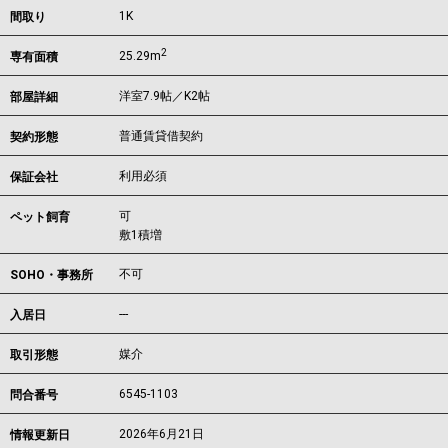
1K
間取り
2
25.29m
専有面積
洋室7.9帖／K2帖
部屋詳細
普通賃貸借契約
契約形態
利用必須
保証会社
可
ペット飼育
敷1積増
不可
SOHO・事務所
---
入居日
媒介
取引形態
6545-1103
問合番号
2026年6月21日
情報更新日