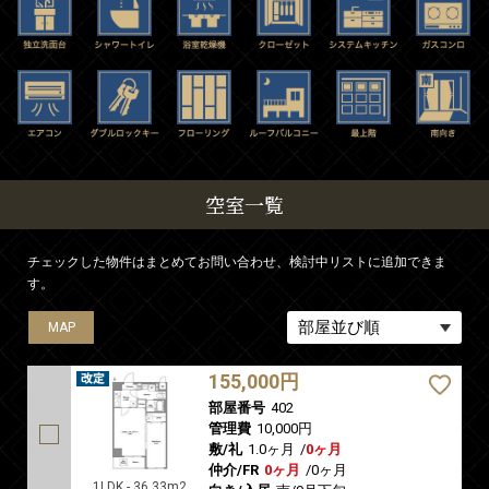
空室一覧
チェックした物件はまとめてお問い合わせ、検討中リストに追加できま
す。
MAP
MAP
155,000円
部屋番号
402
管理費
10,000円
敷/礼
1.0ヶ月
/
0ヶ月
仲介/FR
0ヶ月
/
0ヶ月
1LDK - 36.33m2