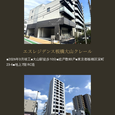
エスレジデンス板橋大山クレール
■2026年3月竣工■大山駅徒歩10分■総戸数83戸■東京都板橋区栄町
23-6■地上7階 RC造