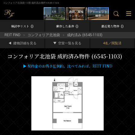
コンフォリア北池袋 11階 成約済み物件 6545-1103
5大
週間／閲覧
フリーレント
キャンペーン
ランキング
検索
0
0
0
検討中リスト
保存した条件
最近見た物件
REIT FIND
コンフォリア北池袋
成約済み (6545-1103)
建物詳細を見る
空室一覧を見る
4名／閲覧済
コンフォリア北池袋 成約済み物件 (6545-1103)
▶ 契約金のお得さ圧倒的。比べてみれば、REIT FIND