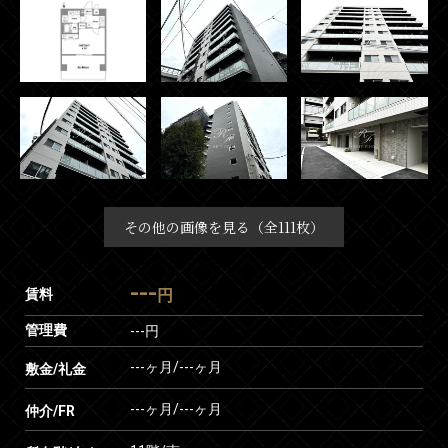
その他の画像を見る（全111枚）
---
賃料
円
管理費
---円
---ヶ月
/
---ヶ月
敷金/礼金
---ヶ月
/
---ヶ月
仲介/FR