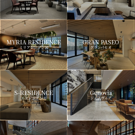
MYRIA RESIDENCE
GRAN PASEO
ミリアレジデンス
グランパセオ
S-RESIDENCE
Genovia
エスレジデンス
ジェノヴィア