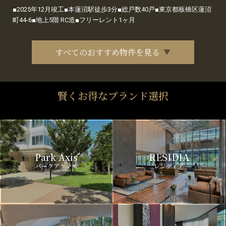
■2025年12月竣工■本蓮沼駅徒歩3分■総戸数40戸■東京都板橋区蓮沼
町44-6■地上5階 RC造■フリーレント1ヶ月
すべてのおすすめ物件を見る
賢くお得なブランド選択
Park Axis
RESIDIA
パークアクシス
レジディア