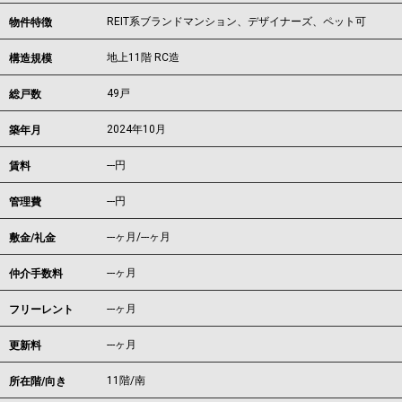
REIT系ブランドマンション、デザイナーズ、ペット可
物件特徴
地上11階 RC造
構造規模
49戸
総戸数
2024年10月
築年月
---
円
賃料
---円
管理費
---ヶ月
/
---ヶ月
敷金/礼金
---ヶ月
仲介手数料
---ヶ月
フリーレント
---ヶ月
更新料
11階/南
所在階/向き