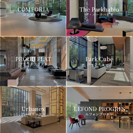
COMFORIA
The Parkhabio
コンフォリア
ザ・パークハビオ
PROUD FLAT
Park Cube
プラウドフラット
パークキューブ
Urbanex
LEFOND PROGRES
アーバネックス
ルフォンプログレ