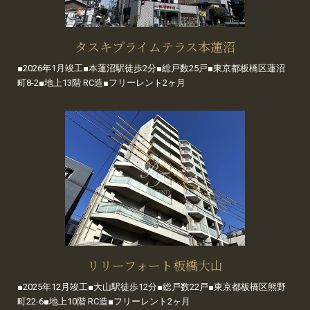
タスキプライムテラス本蓮沼
■2026年1月竣工■本蓮沼駅徒歩2分■総戸数25戸■東京都板橋区蓮沼
町8-2■地上13階 RC造■フリーレント2ヶ月
リリーフォート板橋大山
■2025年12月竣工■大山駅徒歩12分■総戸数22戸■東京都板橋区熊野
町22-6■地上10階 RC造■フリーレント2ヶ月