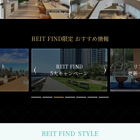
REIT FIND限定 おすすめ情報
ND
リアルタイム
新
ペーン
更新一覧チェック
REIT FIND
STYLE