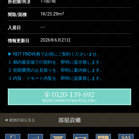
11階/南
所在階/向き
2
1K/25.29m
間取/面積
---
入居日
2026年6月21日
情報更新日
▶ REIT FIND特典でお得にご契約くださいませ。
１.都内最安値での契約を、即時に提示致します。
２.初期費用のお見積りを、即時に案内致します。
３.内覧・リモート内覧を、即時に提案致します。
0120-139-692
電話受付 24時間 年中無休 即日お見積り
部屋設備
建物詳細を見る