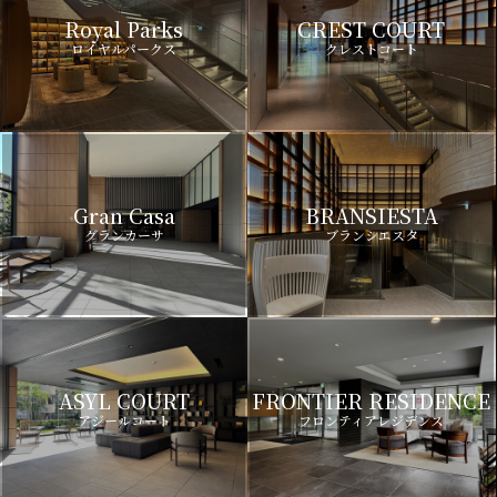
Royal Parks
CREST COURT
ロイヤルパークス
クレストコート
Gran Casa
BRANSIESTA
グランカーサ
ブランシエスタ
ASYL COURT
FRONTIER RESIDENCE
アジールコート
フロンティアレジデンス