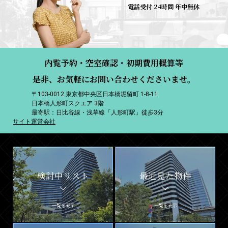
電話受付 24時間 年中無休
内覧予約・空室確認・初期費用概算等
是非、お気軽にお問い合わせくださいませ。
〒103-0012 東京都中央区日本橋堀留町 1-8-11
日本橋人形町スクエア 3階
最寄駅：日比谷線・浅草線「人形町駅」徒歩3分
サイト運営会社
検討中リスト
最近見た物件
一覧を表示
一覧を表示