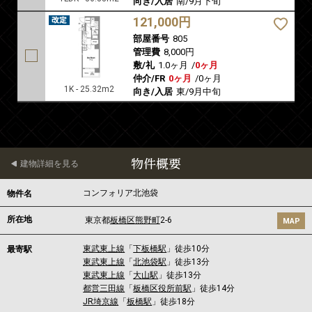
向き/入居
南/9月下旬
121,000円
部屋番号
805
管理費
8,000円
敷/礼
1.0ヶ月
/
0ヶ月
仲介/FR
0ヶ月
/
0ヶ月
1K - 25.32m2
向き/入居
東/9月中旬
物件概要
建物詳細を見る
コンフォリア北池袋
物件名
所在地
東京都
板橋区
熊野町
2-6
MAP
東武東上線
「
下板橋駅
」徒歩10分
最寄駅
東武東上線
「
北池袋駅
」徒歩13分
東武東上線
「
大山駅
」徒歩13分
都営三田線
「
板橋区役所前駅
」徒歩14分
JR埼京線
「
板橋駅
」徒歩18分