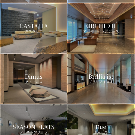
CASTALIA
ORCHID R
カスタリア
オーキッドレジデンス
Dimus
Brillia ist
ディームス
ブリリアイスト
SEASON FLATS
Due
シーズンフラッツ
ドゥーエ