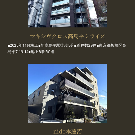
マキシヴクロス高島平ミライズ
■2025年11月竣工■新高島平駅徒歩5分■総戸数29戸■東京都板橋区高
島平7-19-14■地上8階 RC造
nido本蓮沼