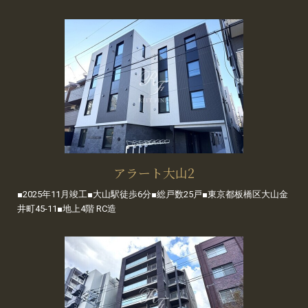
アラート大山2
■2025年11月竣工■大山駅徒歩6分■総戸数25戸■東京都板橋区大山金
井町45-11■地上4階 RC造