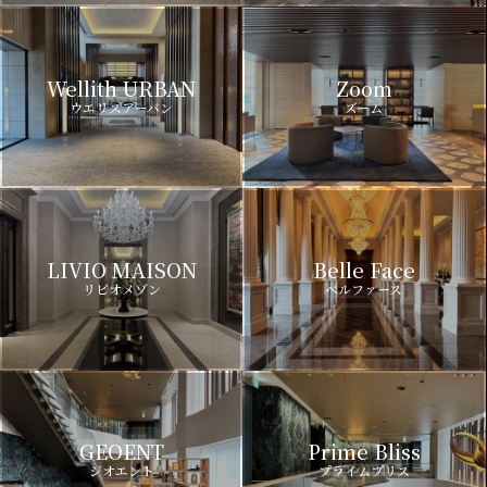
Wellith URBAN
Zoom
ウエリスアーバン
ズーム
LIVIO MAISON
Belle Face
リビオメゾン
ベルファース
GEOENT
Prime Bliss
ジオエント
プライムブリス