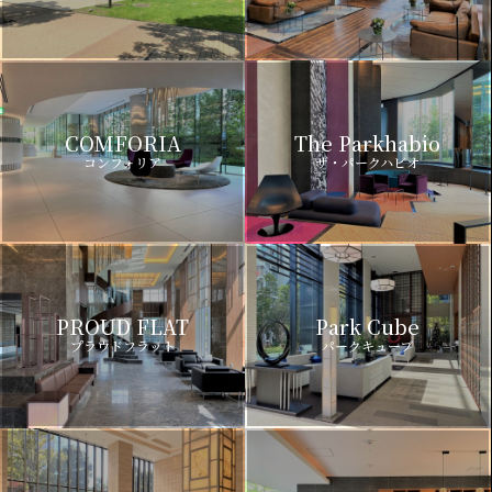
COMFORIA
The Parkhabio
コンフォリア
ザ・パークハビオ
PROUD FLAT
Park Cube
プラウドフラット
パークキューブ