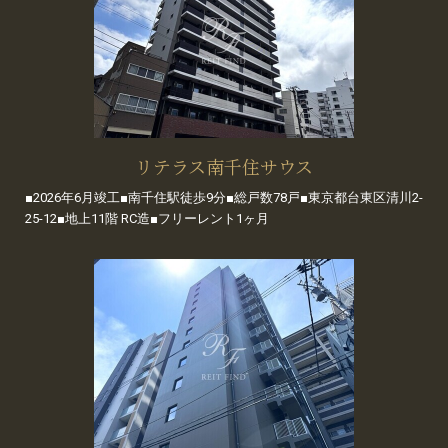
リテラス南千住サウス
■2026年6月竣工■南千住駅徒歩9分■総戸数78戸■東京都台東区清川2-
25-12■地上11階 RC造■フリーレント1ヶ月