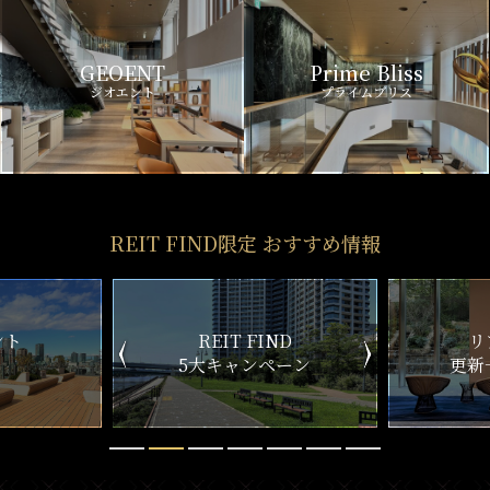
GEOENT
Prime Bliss
ジオエント
プライムブリス
REIT FIND限定 おすすめ情報
ND
リアルタイム
新
ペーン
更新一覧チェック