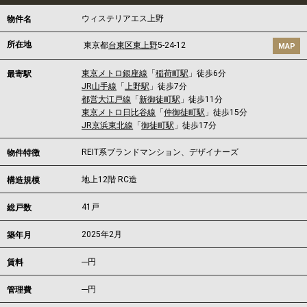
ウィステリアエス上野
物件名
所在地
東京都
台東区
東上野
5-24-12
MAP
東京メトロ銀座線
「
稲荷町駅
」徒歩6分
最寄駅
JR山手線
「
上野駅
」徒歩7分
都営大江戸線
「
新御徒町駅
」徒歩11分
東京メトロ日比谷線
「
仲御徒町駅
」徒歩15分
JR京浜東北線
「
御徒町駅
」徒歩17分
REIT系ブランドマンション、デザイナーズ
物件特徴
地上12階 RC造
構造規模
41戸
総戸数
2025年2月
築年月
---
円
賃料
---円
管理費