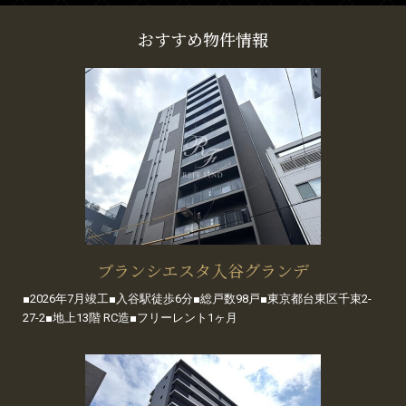
おすすめ物件情報
ブランシエスタ入谷グランデ
■2026年7月竣工■入谷駅徒歩6分■総戸数98戸■東京都台東区千束2-
27-2■地上13階 RC造■フリーレント1ヶ月