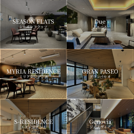
SEASON FLATS
Due
シーズンフラッツ
ドゥーエ
MYRIA RESIDENCE
GRAN PASEO
ミリアレジデンス
グランパセオ
S-RESIDENCE
Genovia
エスレジデンス
ジェノヴィア