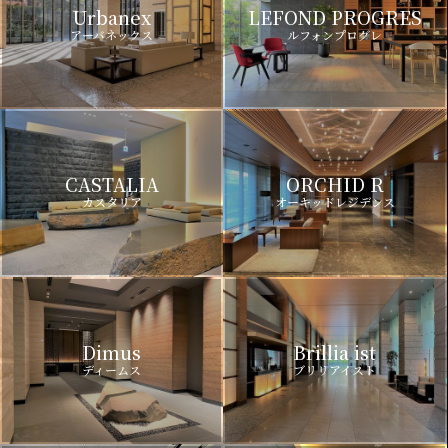
Urbanex
LEFOND PROGRES
アーバネックス
ルフォンプログレ
CASTALIA
ORCHID R
カスタリア
オーキッドレジデンス
Dimus
Brillia ist
ディームス
ブリリアイスト