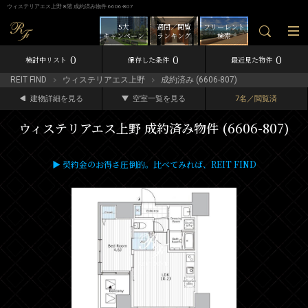
ウィステリアエス上野 8階 成約済み物件 6606-807
5大
週間／閲覧
フリーレント
キャンペーン
ランキング
検索
0
0
0
検討中リスト
保存した条件
最近見た物件
REIT FIND
ウィステリアエス上野
成約済み (6606-807)
建物詳細を見る
空室一覧を見る
7名／閲覧済
ウィステリアエス上野 成約済み物件 (6606-807)
▶ 契約金のお得さ圧倒的。比べてみれば、REIT FIND