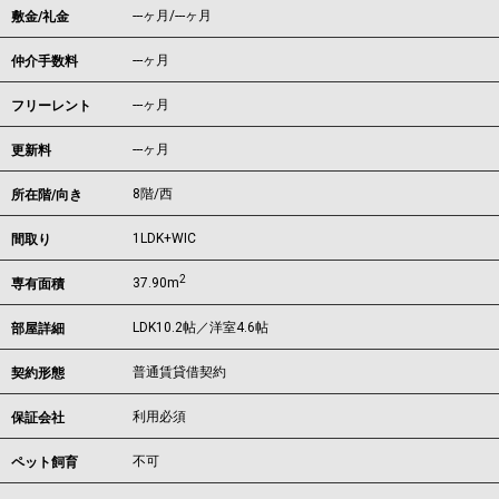
---ヶ月
/
---ヶ月
敷金/礼金
---ヶ月
仲介手数料
---ヶ月
フリーレント
---ヶ月
更新料
8階/西
所在階/向き
1LDK+WIC
間取り
2
37.90m
専有面積
LDK10.2帖／洋室4.6帖
部屋詳細
普通賃貸借契約
契約形態
利用必須
保証会社
不可
ペット飼育