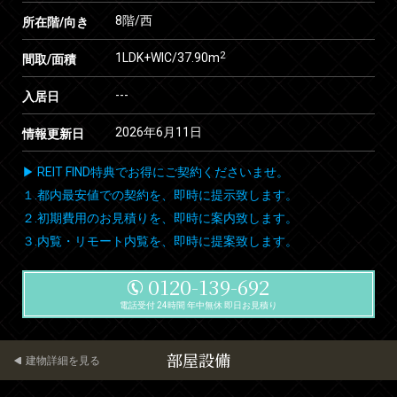
8階/西
所在階/向き
2
1LDK+WIC/37.90m
間取/面積
---
入居日
2026年6月11日
情報更新日
▶ REIT FIND特典でお得にご契約くださいませ。
１.都内最安値での契約を、即時に提示致します。
２.初期費用のお見積りを、即時に案内致します。
３.内覧・リモート内覧を、即時に提案致します。
0120-139-692
電話受付 24時間 年中無休 即日お見積り
部屋設備
建物詳細を見る