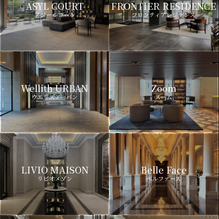
ASYL COURT
FRONTIER RESIDENCE
アジールコート
フロンティアレジデンス
Wellith URBAN
Zoom
ウエリスアーバン
ズーム
LIVIO MAISON
Belle Face
リビオメゾン
ベルファース