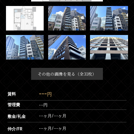
その他の画像を見る（全31枚）
---
賃料
円
管理費
---円
---ヶ月
/
---ヶ月
敷金/礼金
---ヶ月
/
---ヶ月
仲介/FR