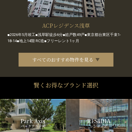
ACPレジデンス浅草
■2026年5月竣工■浅草駅徒歩6分■総戸数49戸■東京都台東区千束1-
18-14■地上14階 RC造■フリーレント1ヶ月
すべてのおすすめ物件を見る
賢くお得なブランド選択
Park Axis
RESIDIA
パークアクシス
レジディア