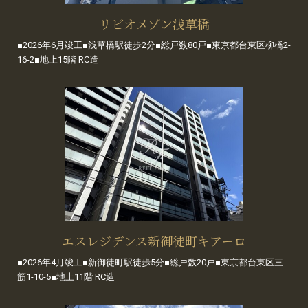
リビオメゾン浅草橋
■2026年6月竣工■浅草橋駅徒歩2分■総戸数80戸■東京都台東区柳橋2-
16-2■地上15階 RC造
エスレジデンス新御徒町キアーロ
■2026年4月竣工■新御徒町駅徒歩5分■総戸数20戸■東京都台東区三
筋1-10-5■地上11階 RC造