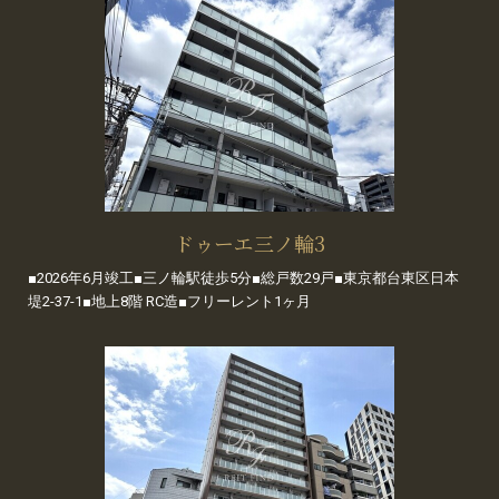
ドゥーエ三ノ輪3
■2026年6月竣工■三ノ輪駅徒歩5分■総戸数29戸■東京都台東区日本
堤2-37-1■地上8階 RC造■フリーレント1ヶ月