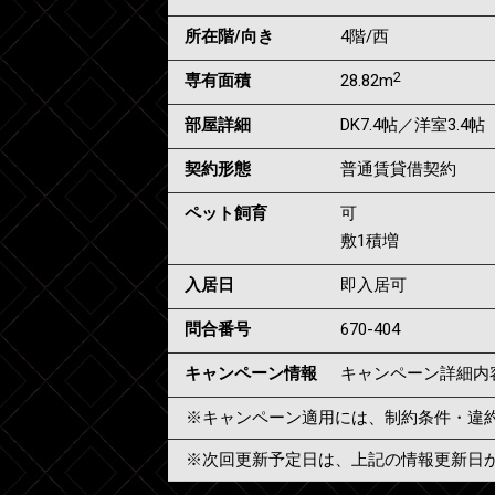
所在階/向き
4階/西
2
専有面積
28.82m
部屋詳細
DK7.4帖／洋室3.4帖
契約形態
普通賃貸借契約
ペット飼育
可
敷1積増
入居日
即入居可
問合番号
670-404
キャンペーン情報
キャンペーン詳細内
※キャンペーン適用には、制約条件・違
※次回更新予定日は、上記の情報更新日