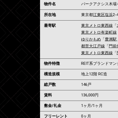
物件名
パークアクシス木場
所在地
東京都
江東区
塩浜
2-
最寄駅
東京メトロ東西線
「
東京メトロ有楽町線
ゆりかもめ
「
豊洲駅
都営大江戸線
「
門前
東京メトロ東西線
「
物件特徴
REIT系ブランドマ
構造規模
地上12階 RC造
総戸数
146戸
賃料
136,000
円
敷金/礼金
1ヶ月
/
1ヶ月
フリーレント
0ヶ月