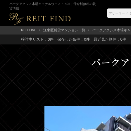
パークアクシス木場キャナルウエスト 404｜仲介料無料の賃
貸情報
REIT FIND
江東区賃貸マンション一覧
パークアクシス木場キャ
検討中リスト：
0
件
保存した条件：
0
件
最近見た物件：
0
件
パークア