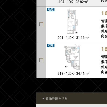
向き
2
404 - 1DK - 28.82m
1
管
敷/
仲介
向き
2
901 - 1LDK - 31.11m
1
管
敷/
仲介
向き
2
913 - 1LDK - 34.41m
建物詳細を見る