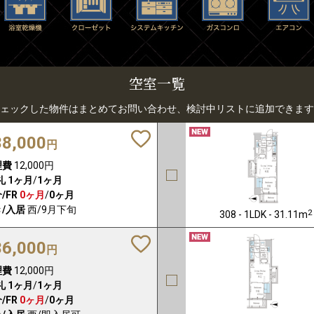
空室一覧
ェックした物件はまとめてお問い合わせ、検討中リストに追加できます
38,000
円
理費
12,000円
礼
1ヶ月
/
1ヶ月
/FR
0ヶ月
/
0ヶ月
/入居
西/9月下旬
2
308 - 1LDK - 31.11m
36,000
円
理費
12,000円
礼
1ヶ月
/
1ヶ月
/FR
0ヶ月
/
0ヶ月