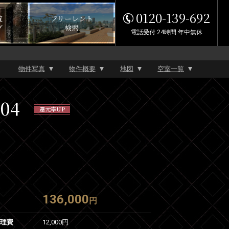
0120-139-692
覧
フリーレント
グ
検索
電話受付 24時間 年中無休
物件写真
物件概要
地図
空室一覧
04
還元率UP
136,000
円
管理費
12,000円