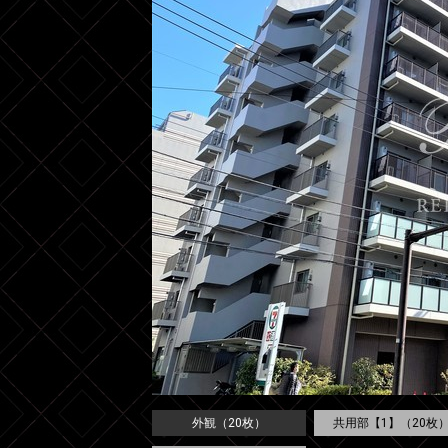
外観（20枚）
共用部【1】（20枚