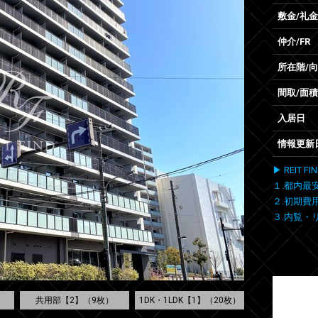
敷金/礼金
仲介/FR
所在階/
間取/面積
入居日
情報更新
▶ REIT
１.都内最
２.初期費
３.内覧・
）
共用部【2】（9枚）
1DK・1LDK【1】（20枚）