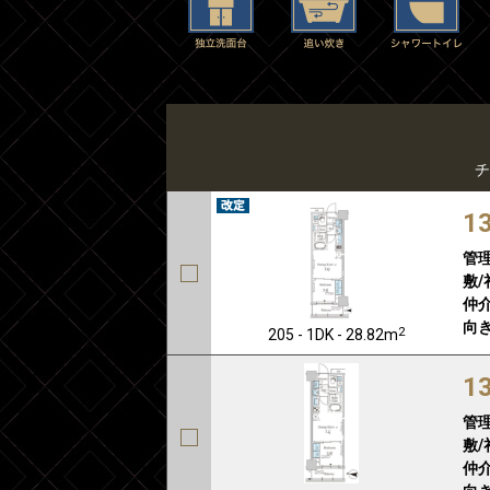
チ
1
管
敷/
仲介
向き
2
205 - 1DK - 28.82m
1
管
敷/
仲介