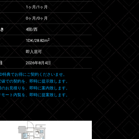
1ヶ月
/
1ヶ月
0ヶ月
/
0ヶ月
向き
4階/西
2
1DK/28.82m
即入居可
日
2026年8月4日
 FIND特典でお得にご契約くださいませ。
安値での契約を、即時に提示致します。
用のお見積りを、即時に案内致します。
リモート内覧を、即時に提案致します。