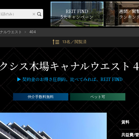
REIT FIND
週間／閲
5大キャンペーン
ランキン
ナルウエスト
404
13名／閲覧済
クシス木場キャナルウエスト 4
▶ 契約金のお得さ圧倒的。比べてみれば、REIT FIND
仲介手数料無料
ペット可
賃料
共益費/