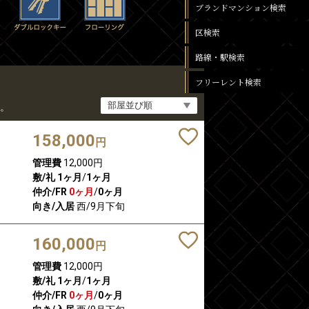
ブランドマンション検索
区検索
路線・駅検索
フリーレント検索
。
158,000
円
管理費
12,000円
敷/礼
1ヶ月
/
1ヶ月
仲介/FR
0ヶ月
/
0ヶ月
向き/入居
西/9月下旬
160,000
円
管理費
12,000円
敷/礼
1ヶ月
/
1ヶ月
仲介/FR
0ヶ月
/
0ヶ月