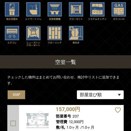
空室一覧
チェックした物件はまとめてお問い合わせ、検討中リストに追加できま
す。
MAP
MAP
MAP
MAP
157,000円
部屋番号
207
管理費
12,000円
敷/礼
1.0ヶ月
/
1.0ヶ月