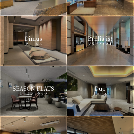
Dimus
Brillia ist
ディームス
ブリリアイスト
SEASON FLATS
Due
シーズンフラッツ
ドゥーエ