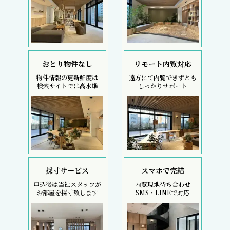
おとり物件なし
リモート内覧対応
物件情報の更新鮮度は
遠方にて内覧できずとも
検索サイトでは高水準
しっかりサポート
採寸サービス
スマホで完結
申込後は当社スタッフが
内覧現地待ち合わせ
お部屋を採寸致します
SMS・LINEで対応