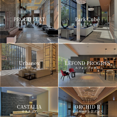
PROUD FLAT
Park Cube
プラウドフラット
パークキューブ
Urbanex
LEFOND PROGRES
アーバネックス
ルフォンプログレ
CASTALIA
ORCHID R
カスタリア
オーキッドレジデンス