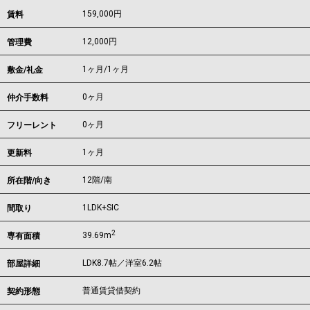
159,000
円
賃料
12,000円
管理費
1ヶ月
/
1ヶ月
敷金/礼金
0ヶ月
仲介手数料
0ヶ月
フリーレント
1ヶ月
更新料
12階/南
所在階/向き
1LDK+SIC
間取り
2
39.69m
専有面積
LDK8.7帖／洋室6.2帖
部屋詳細
普通賃貸借契約
契約形態