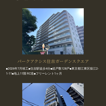
パークアクシス住吉ガーデンスクエア
■2026年7月竣工■住吉駅徒歩4分■総戸数128戸■東京都江東区猿江2-
1-11■地上11階 RC造■フリーレント1ヶ月