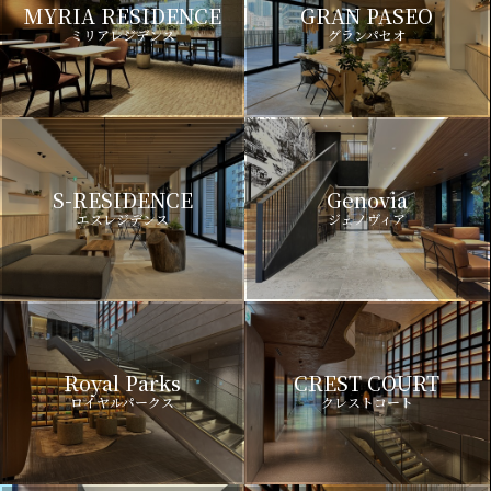
MYRIA RESIDENCE
GRAN PASEO
ミリアレジデンス
グランパセオ
S-RESIDENCE
Genovia
エスレジデンス
ジェノヴィア
Royal Parks
CREST COURT
ロイヤルパークス
クレストコート