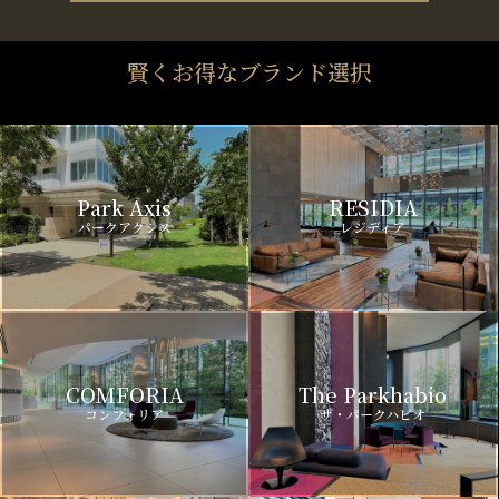
賢くお得なブランド選択
Park Axis
RESIDIA
パークアクシス
レジディア
COMFORIA
The Parkhabio
コンフォリア
ザ・パークハビオ