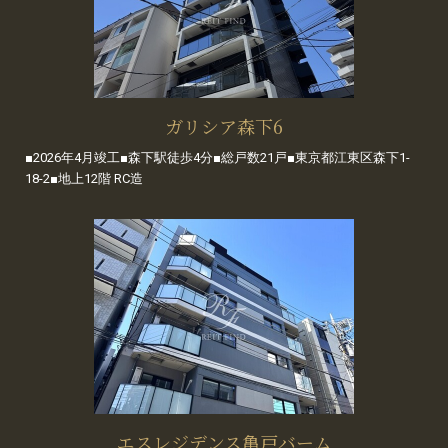
ガリシア森下6
■2026年4月竣工■森下駅徒歩4分■総戸数21戸■東京都江東区森下1-
18-2■地上12階 RC造
エスレジデンス亀戸バーム