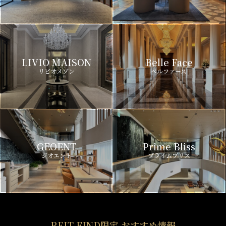
LIVIO MAISON
Belle Face
リビオメゾン
ベルファース
GEOENT
Prime Bliss
ジオエント
プライムブリス
REIT FIND限定 おすすめ情報