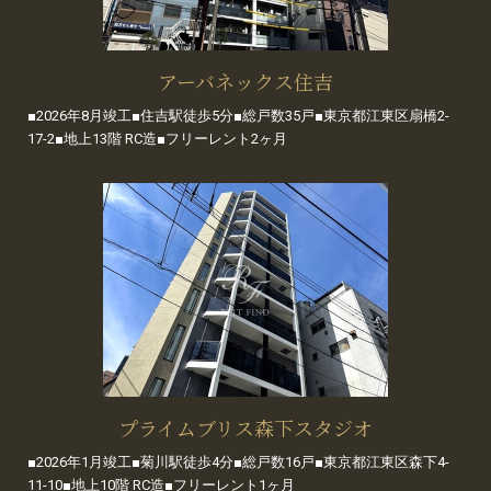
アーバネックス住吉
■2026年8月竣工■住吉駅徒歩5分■総戸数35戸■東京都江東区扇橋2-
17-2■地上13階 RC造■フリーレント2ヶ月
プライムブリス森下スタジオ
■2026年1月竣工■菊川駅徒歩4分■総戸数16戸■東京都江東区森下4-
11-10■地上10階 RC造■フリーレント1ヶ月