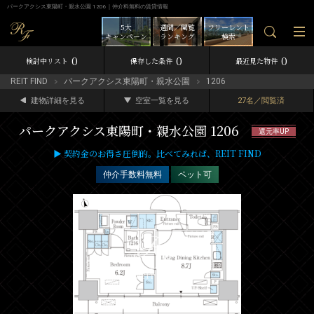
パークアクシス東陽町・親水公園 1206｜仲介料無料の賃貸情報
5大
週間／閲覧
フリーレント
キャンペーン
ランキング
検索
0
0
0
検討中リスト
保存した条件
最近見た物件
REIT FIND
パークアクシス東陽町・親水公園
1206
建物詳細を見る
空室一覧を見る
27名／閲覧済
パークアクシス東陽町・親水公園 1206
還元率UP
▶ 契約金のお得さ圧倒的。比べてみれば、REIT FIND
仲介手数料無料
ペット可