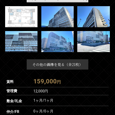
その他の画像を見る（全21枚）
159,000
賃料
円
管理費
12,000円
1ヶ月
/
1ヶ月
敷金/礼金
0ヶ月
/
0ヶ月
仲介/FR