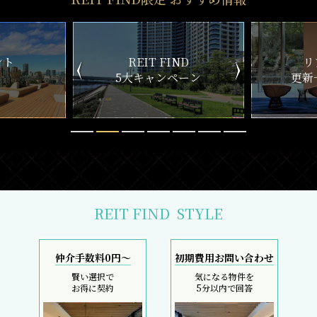
ND
リアルタイム
新
ペーン
更新一覧チェック
REIT FIND
STYLE
仲介手数料0円～
初期費用お問い合わせ
賢い選択で
気になる物件を
お得に契約
5分以内で回答