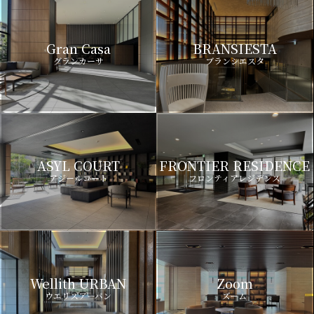
Gran Casa
BRANSIESTA
グランカーサ
ブランシエスタ
ASYL COURT
FRONTIER RESIDENCE
アジールコート
フロンティアレジデンス
Wellith URBAN
Zoom
ウエリスアーバン
ズーム