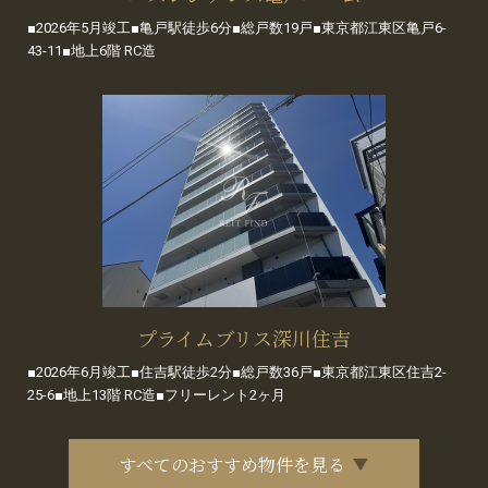
■2026年5月竣工■亀戸駅徒歩6分■総戸数19戸■東京都江東区亀戸6-
43-11■地上6階 RC造
プライムブリス深川住吉
■2026年6月竣工■住吉駅徒歩2分■総戸数36戸■東京都江東区住吉2-
25-6■地上13階 RC造■フリーレント2ヶ月
すべてのおすすめ物件を見る