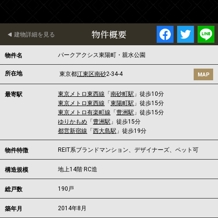
物件概要
建物詳細を見る
パークアクシス東陽町・親水公園
物件名
所在地
東京都
江東区
南砂
2-34-4
MAP
東京メトロ東西線
「
南砂町駅
」徒歩10分
最寄駅
東京メトロ東西線
「
東陽町駅
」徒歩15分
東京メトロ有楽町線
「
豊洲駅
」徒歩15分
ゆりかもめ
「
豊洲駅
」徒歩15分
都営新宿線
「
西大島駅
」徒歩19分
REIT系ブランドマンション、デザイナーズ、ペット可
物件特徴
地上14階 RC造
構造規模
190戸
総戸数
2014年8月
築年月