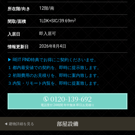
12階/南
所在階/向き
2
1LDK+SIC/39.69m
間取/面積
即入居可
入居日
2026年8月4日
情報更新日
▶ REIT FIND特典でお得にご契約くださいませ。
１.都内最安値での契約を、即時に提示致します。
２.初期費用のお見積りを、即時に案内致します。
３.内覧・リモート内覧を、即時に提案致します。
0120-139-692
電話受付 24時間 年中無休 即日お見積り
部屋設備
建物詳細を見る