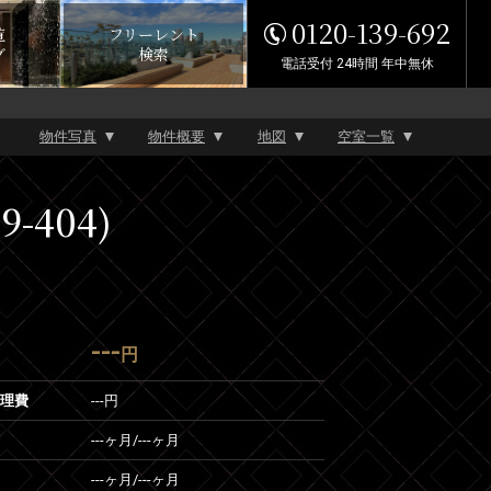
0120-139-692
覧
フリーレント
グ
検索
電話受付 24時間 年中無休
物件写真
物件概要
地図
空室一覧
-404)
---
円
管理費
---円
---ヶ月
/
---ヶ月
---ヶ月
/
---ヶ月