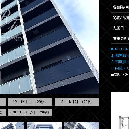
所在階/
間取/面積
入居日
情報更新
▶ REIT
１.都内最
２.初期費
３.内覧・
■309／
1R・1K【1】（20枚）
1R・1K【2】（20枚）
枚）
1DK・1LDK【2】（20枚）