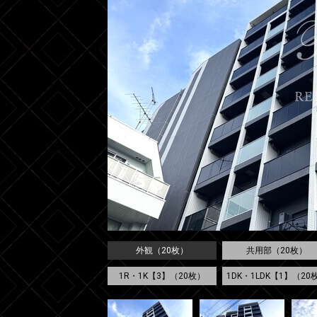
外観（20枚）
共用部（20枚）
1R・1K【3】（20枚）
1DK・1LDK【1】（20