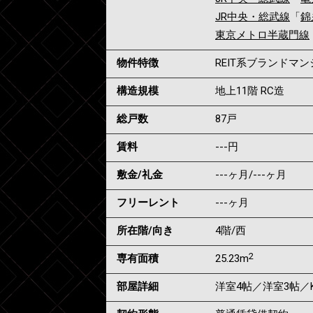
JR中央・総武線
「
錦
東京メトロ半蔵門線
物件特徴
REIT系ブランドマ
構造規模
地上11階 RC造
総戸数
87戸
賃料
---
円
敷金/礼金
---ヶ月
/
---ヶ月
フリーレント
---ヶ月
所在階/向き
4階/西
2
専有面積
25.23m
部屋詳細
洋室4帖／洋室3帖／