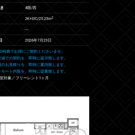
向き
4階/西
2
2K+SIC/25.23m
---
日
2026年7月23日
 FIND特典でお得にご契約くださいませ。
安値での契約を、即時に提示致します。
用のお見積りを、即時に案内致します。
リモート内覧を、即時に提案致します。
404室対象／フリーレント1ヶ月