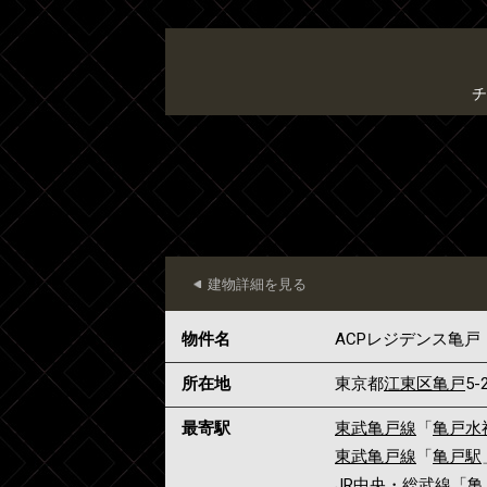
チ
建物詳細を見る
物件名
ACPレジデンス亀戸
所在地
東京都
江東区
亀戸
5-
最寄駅
東武亀戸線
「
亀戸水
東武亀戸線
「
亀戸駅
JR中央・総武線
「
亀