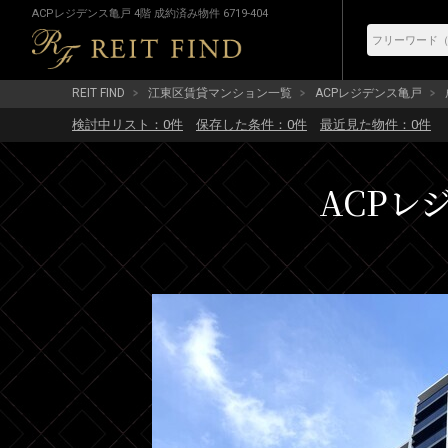
ACPレジデンス亀戸 4階 成約済み物件 6719-404
REIT FIND
江東区賃貸マンション一覧
ACPレジデンス亀戸
検討中リスト：
0
件
保存した条件：
0
件
最近見た物件：
0
件
ACPレジ