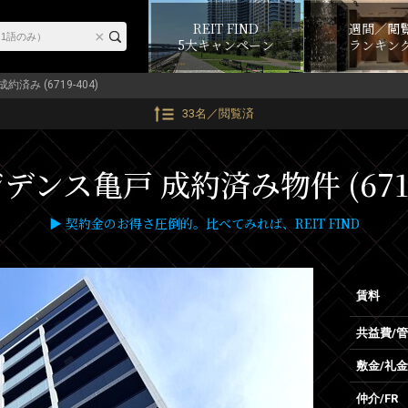
REIT FIND
週間／閲
5大キャンペーン
ランキン
成約済み (6719-404)
33名／閲覧済
デンス亀戸 成約済み物件 (6719
▶ 契約金のお得さ圧倒的。比べてみれば、REIT FIND
賃料
共益費/
敷金/礼金
仲介/FR