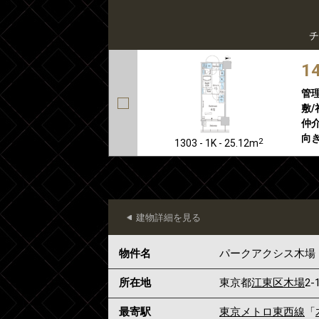
チ
1
管
敷/
仲介
向き
2
1303 - 1K - 25.12m
建物詳細を見る
物件名
パークアクシス木場
所在地
東京都
江東区
木場
2-
最寄駅
東京メトロ東西線
「