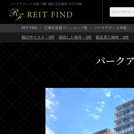
パークアクシス木場 13階 成約済み物件 672-1304
REIT FIND
江東区賃貸マンション一覧
パークアクシス木場
検討中リスト：
0
件
保存した条件：
0
件
最近見た物件：
0
件
パークアク