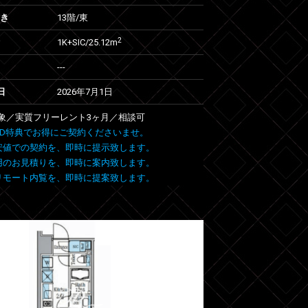
向き
13階/東
2
1K+SIC/25.12m
---
日
2026年7月1日
象／実質フリーレント3ヶ月／相談可
 FIND特典でお得にご契約くださいませ。
安値での契約を、即時に提示致します。
用のお見積りを、即時に案内致します。
リモート内覧を、即時に提案致します。