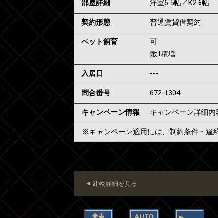
部屋詳細
洋室6.5帖／K2.6帖
契約形態
普通賃貸借契約
ペット飼育
可
敷1積増
入居日
---
問合番号
672-1304
キャンペーン情報
キャンペーン詳細内
※キャンペーン適用には、制約条件・違
建物詳細を見る