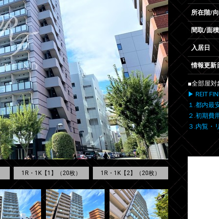
所在階/
間取/面積
入居日
情報更新
■全部屋対
▶ REIT
１.都内最
２.初期費
３.内覧・
1R・1K【1】（20枚）
1R・1K【2】（20枚）