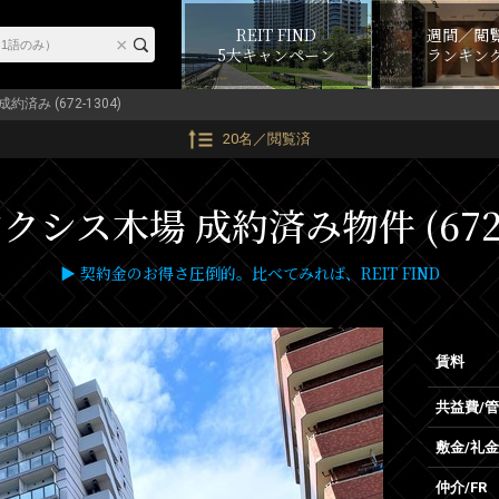
REIT FIND
週間／閲
5大キャンペーン
ランキン
成約済み (672-1304)
20名／閲覧済
シス木場 成約済み物件 (672-
▶ 契約金のお得さ圧倒的。比べてみれば、REIT FIND
賃料
共益費/
敷金/礼金
仲介/FR