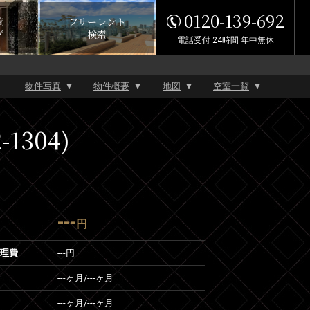
0120-139-692
覧
フリーレント
グ
検索
電話受付 24時間 年中無休
物件写真
物件概要
地図
空室一覧
1304)
---
円
管理費
---円
---ヶ月
/
---ヶ月
---ヶ月
/
---ヶ月