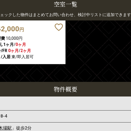
空室一覧
ェックした物件はまとめてお問い合わせ、検討中リストに追加できます
42,000
円
理費
10,000円
礼
1ヶ月
/
0ヶ月
/FR
0ヶ月
/
2ヶ月
/入居
東/即入居可
物件概要
18-4
木場駅
」徒歩2分