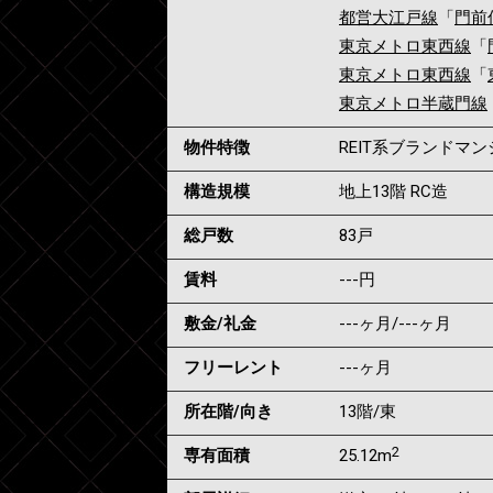
都営大江戸線
「
門前
東京メトロ東西線
「
東京メトロ東西線
「
東京メトロ半蔵門線
物件特徴
REIT系ブランドマ
構造規模
地上13階 RC造
総戸数
83戸
賃料
---
円
敷金/礼金
---ヶ月
/
---ヶ月
フリーレント
---ヶ月
所在階/向き
13階/東
2
専有面積
25.12m