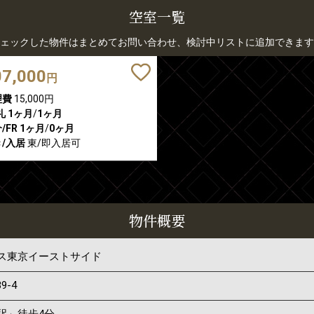
空室一覧
ェックした物件はまとめてお問い合わせ、検討中リストに追加できます
07,000
円
理費
15,000円
礼
1ヶ月
/
1ヶ月
/FR
1ヶ月
/
0ヶ月
/入居
東/即入居可
物件概要
ス東京イーストサイド
39-4