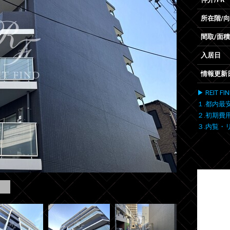
所在階/
間取/面積
入居日
情報更新
▶ REIT
１.都内最
２.初期費
３.内覧・