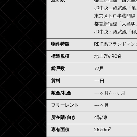
最寄駅
都営新宿線
「
西大島
JR中央・総武線
「
亀
東京メトロ半蔵門線
都営新宿線
「
大島駅
JR中央・総武線
「
錦
物件特徴
REIT系ブランドマ
構造規模
地上7階 RC造
総戸数
77戸
賃料
---
円
敷金/礼金
---ヶ月
/
---ヶ月
フリーレント
---ヶ月
所在階/向き
4階/東
2
専有面積
25.50m