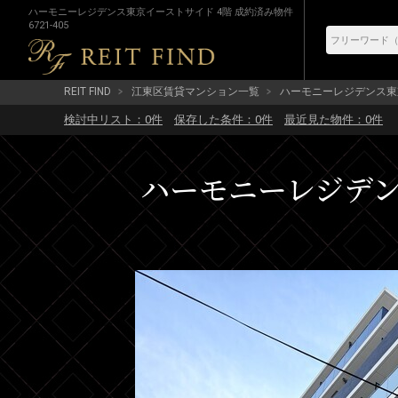
ハーモニーレジデンス東京イーストサイド 4階 成約済み物件
6721-405
REIT FIND
江東区賃貸マンション一覧
ハーモニーレジデンス東
検討中リスト：
0
件
保存した条件：
0
件
最近見た物件：
0
件
ハーモニーレジデンス