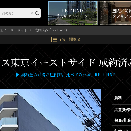
REIT FIND
週間／閲
5大キャンペーン
ランキン
京イーストサイド
成約済み (6721-405)
9名／閲覧済
東京イーストサイド 成約済み物件 
▶ 契約金のお得さ圧倒的。比べてみれば、REIT FIND
賃料
共益費/
敷金/礼金
仲介/FR