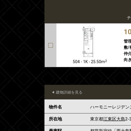
チ
1
管
敷/
仲介
向き
2
504 - 1K - 25.50m
建物詳細を見る
物件名
ハーモニーレジデン
所在地
東京都
江東区
大島
2-