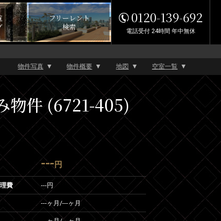
0120-139-692
覧
フリーレント
グ
検索
電話受付 24時間 年中無休
物件写真
物件概要
地図
空室一覧
(6721-405)
---
円
管理費
---円
---ヶ月
/
---ヶ月
---ヶ月
/
---ヶ月