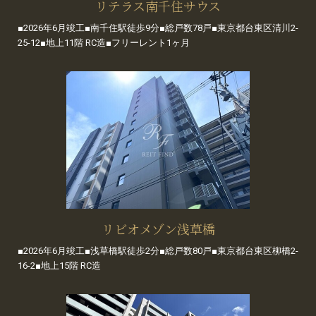
リテラス南千住サウス
■2026年6月竣工■南千住駅徒歩9分■総戸数78戸■東京都台東区清川2-
25-12■地上11階 RC造■フリーレント1ヶ月
リビオメゾン浅草橋
■2026年6月竣工■浅草橋駅徒歩2分■総戸数80戸■東京都台東区柳橋2-
16-2■地上15階 RC造