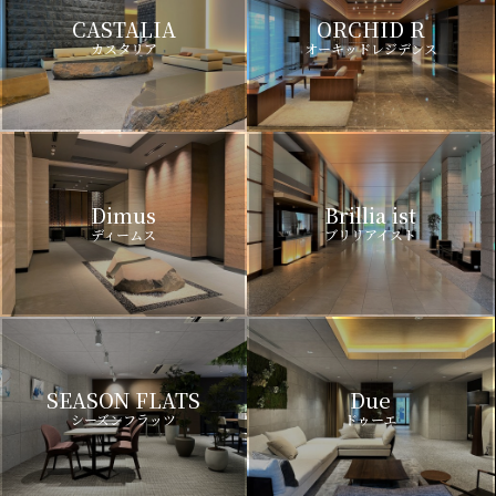
CASTALIA
ORCHID R
カスタリア
オーキッドレジデンス
Dimus
Brillia ist
ディームス
ブリリアイスト
SEASON FLATS
Due
シーズンフラッツ
ドゥーエ