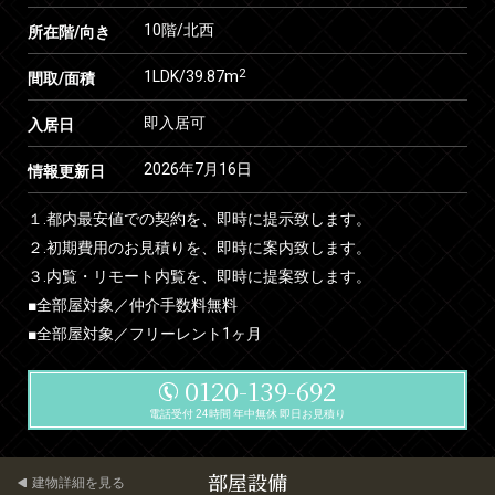
10階/北西
所在階/向き
2
1LDK/39.87m
間取/面積
即入居可
入居日
2026年7月16日
情報更新日
１.都内最安値での契約を、即時に提示致します。
２.初期費用のお見積りを、即時に案内致します。
３.内覧・リモート内覧を、即時に提案致します。
■全部屋対象／仲介手数料無料
■全部屋対象／フリーレント1ヶ月
0120-139-692
電話受付 24時間 年中無休 即日お見積り
部屋設備
建物詳細を見る