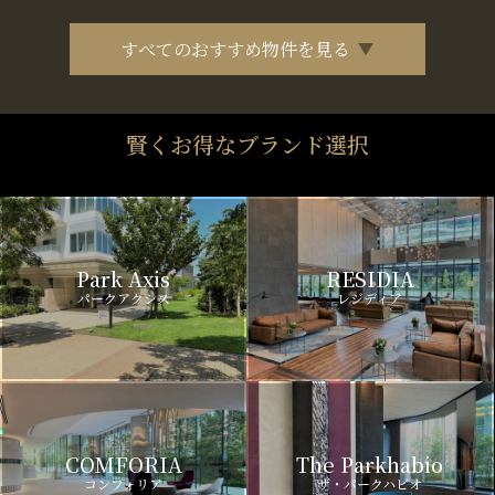
すべてのおすすめ物件を見る
賢くお得なブランド選択
Park Axis
RESIDIA
パークアクシス
レジディア
COMFORIA
The Parkhabio
コンフォリア
ザ・パークハビオ