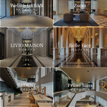
Wellith URBAN
Zoom
ウエリスアーバン
ズーム
LIVIO MAISON
Belle Face
リビオメゾン
ベルファース
GEOENT
Prime Bliss
ジオエント
プライムブリス