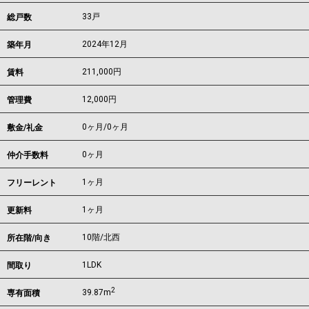
33戸
総戸数
2024年12月
築年月
211,000
円
賃料
12,000円
管理費
0ヶ月
/
0ヶ月
敷金/礼金
0ヶ月
仲介手数料
1ヶ月
フリーレント
1ヶ月
更新料
10階/北西
所在階/向き
1LDK
間取り
2
39.87m
専有面積