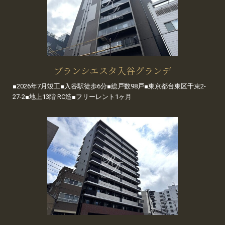
ブランシエスタ入谷グランデ
■2026年7月竣工■入谷駅徒歩6分■総戸数98戸■東京都台東区千束2-
27-2■地上13階 RC造■フリーレント1ヶ月