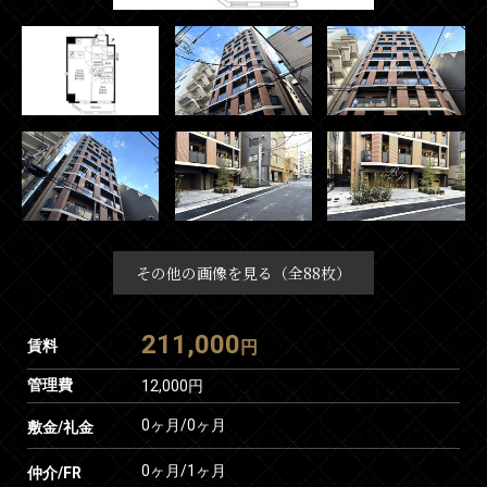
その他の画像を見る（全88枚）
211,000
賃料
円
管理費
12,000円
0ヶ月
/
0ヶ月
敷金/礼金
0ヶ月
/
1ヶ月
仲介/FR