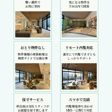
賢い選択で
気になる物件を
お得に契約
5分以内で回答
おとり物件なし
リモート内覧対応
物件情報の更新鮮度は
遠方にて内覧できずとも
検索サイトでは高水準
しっかりサポート
採寸サービス
スマホで完結
申込後は当社スタッフが
内覧現地待ち合わせ
お部屋を採寸致します
SMS・LINEで対応