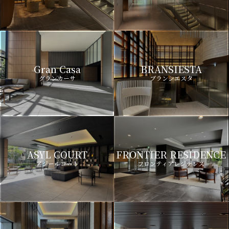
Gran Casa
BRANSIESTA
グランカーサ
ブランシエスタ
ASYL COURT
FRONTIER RESIDENCE
アジールコート
フロンティアレジデンス