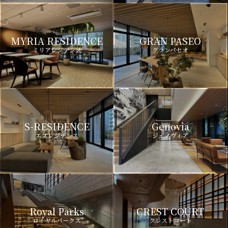
MYRIA RESIDENCE
GRAN PASEO
ミリアレジデンス
グランパセオ
S-RESIDENCE
Genovia
エスレジデンス
ジェノヴィア
Royal Parks
CREST COURT
ロイヤルパークス
クレストコート