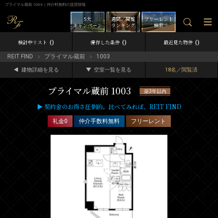
プライマル蔵前 1003｜仲介料無料の賃貸情報
5大
週間／閲覧
フリーレント
キャンペーン
ランキング
検索
0
0
0
検討中リスト
保存した条件
最近見た物件
REIT FIND
プライマル蔵前
1003
建物詳細を見る
空室一覧を見る
18名／閲覧済
プライマル蔵前 1003
築3年以内
▶ 契約金のお得さ圧倒的。比べてみれば、REIT FIND
礼金0
仲介手数料無料
フリーレント