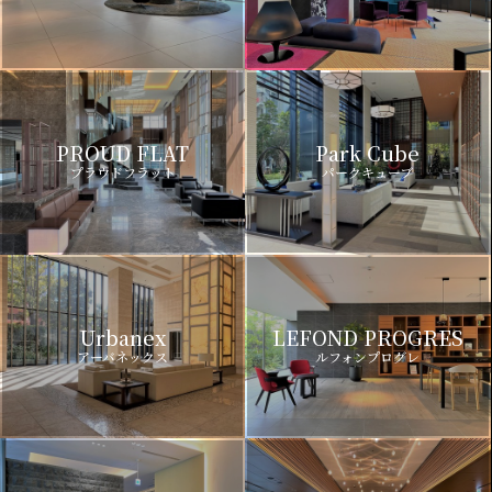
PROUD FLAT
Park Cube
プラウドフラット
パークキューブ
Urbanex
LEFOND PROGRES
アーバネックス
ルフォンプログレ