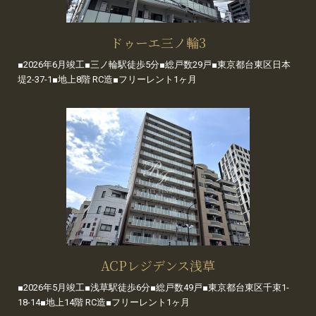
ドゥーエ三ノ輪3
■2026年6月竣工■三ノ輪駅徒歩5分■総戸数29戸■東京都台東区日本
堤2-37-1■地上8階 RC造■フリーレント1ヶ月
ACPレジデンス浅草
■2026年5月竣工■浅草駅徒歩6分■総戸数49戸■東京都台東区千束1-
18-14■地上14階 RC造■フリーレント1ヶ月