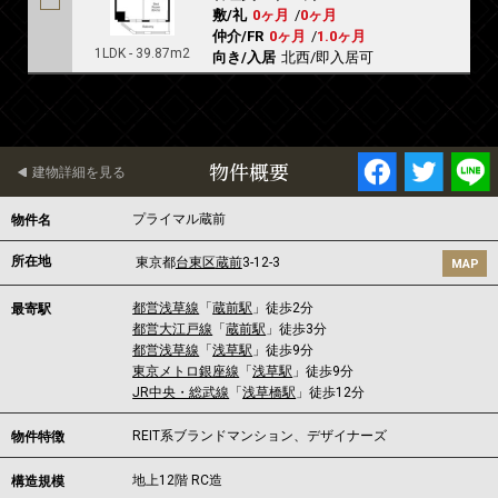
敷/礼
0ヶ月
/
0ヶ月
仲介/FR
0ヶ月
/
1.0ヶ月
1LDK - 39.87m2
向き/入居
北西/即入居可
物件概要
建物詳細を見る
プライマル蔵前
物件名
所在地
東京都
台東区
蔵前
3-12-3
MAP
都営浅草線
「
蔵前駅
」徒歩2分
最寄駅
都営大江戸線
「
蔵前駅
」徒歩3分
都営浅草線
「
浅草駅
」徒歩9分
東京メトロ銀座線
「
浅草駅
」徒歩9分
JR中央・総武線
「
浅草橋駅
」徒歩12分
REIT系ブランドマンション、デザイナーズ
物件特徴
地上12階 RC造
構造規模