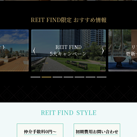
REIT FIND限定 おすすめ情報
ND
リアルタイム
新
ペーン
更新一覧チェック
REIT FIND
STYLE
仲介手数料0円～
初期費用お問い合わせ