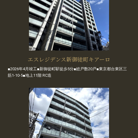
エスレジデンス新御徒町キアーロ
■2026年4月竣工■新御徒町駅徒歩5分■総戸数20戸■東京都台東区三
筋1-10-5■地上11階 RC造