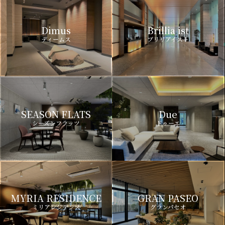
Dimus
Brillia ist
ディームス
ブリリアイスト
SEASON FLATS
Due
シーズンフラッツ
ドゥーエ
MYRIA RESIDENCE
GRAN PASEO
ミリアレジデンス
グランパセオ