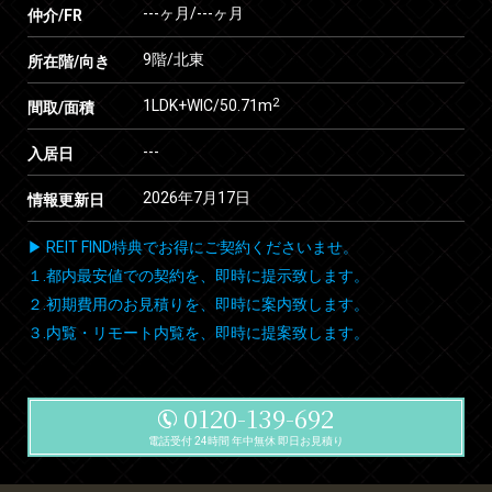
---ヶ月
/
---ヶ月
仲介/FR
9階/北東
所在階/向き
2
1LDK+WIC/50.71m
間取/面積
---
入居日
2026年7月17日
情報更新日
▶ REIT FIND特典でお得にご契約くださいませ。
１.都内最安値での契約を、即時に提示致します。
２.初期費用のお見積りを、即時に案内致します。
３.内覧・リモート内覧を、即時に提案致します。
0120-139-692
電話受付 24時間 年中無休 即日お見積り