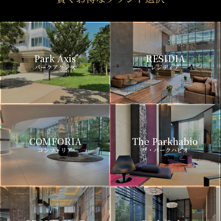
Park Axis
RESIDIA
パークアクシス
レジディア
COMFORIA
The Parkhabio
コンフォリア
ザ・パークハビオ