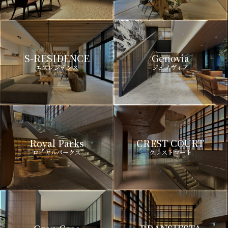
S-RESIDENCE
Genovia
エスレジデンス
ジェノヴィア
Royal Parks
CREST COURT
ロイヤルパークス
クレストコート