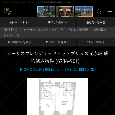
カーサスプレンディッド・ラ・プリュス元赤坂 9階 成約済み物件 6736-901
5大
週間／閲覧
フリーレント
キャンペーン
ランキング
検索
0
0
0
検討中リスト
保存した条件
最近見た物件
REIT FIND
カーサスプレンディッド・ラ・プリュス元赤坂
成約済み
(6736-901)
建物詳細を見る
空室一覧を見る
11名／閲覧済
カーサスプレンディッド・ラ・プリュス元赤坂 成
約済み物件 (6736-901)
▶ 契約金のお得さ圧倒的。比べてみれば、REIT FIND