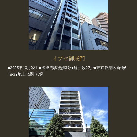
イプセ御成門
■2025年10月竣工■御成門駅徒歩3分■総戸数27戸■東京都港区新橋6-
18-3■地上15階 RC造