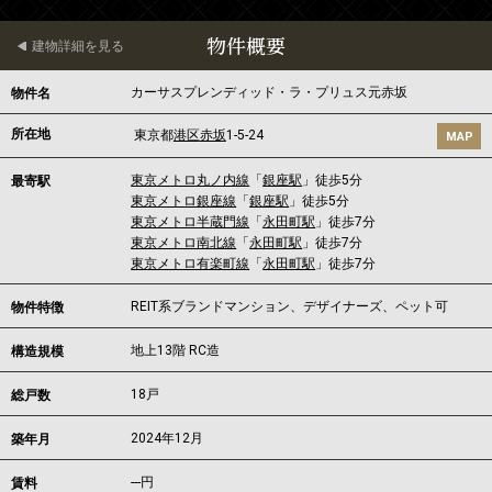
物件概要
建物詳細を見る
カーサスプレンディッド・ラ・プリュス元赤坂
物件名
所在地
東京都
港区
赤坂
1-5-24
MAP
東京メトロ丸ノ内線
「
銀座駅
」徒歩5分
最寄駅
東京メトロ銀座線
「
銀座駅
」徒歩5分
東京メトロ半蔵門線
「
永田町駅
」徒歩7分
東京メトロ南北線
「
永田町駅
」徒歩7分
東京メトロ有楽町線
「
永田町駅
」徒歩7分
REIT系ブランドマンション、デザイナーズ、ペット可
物件特徴
地上13階 RC造
構造規模
18戸
総戸数
2024年12月
築年月
---
円
賃料