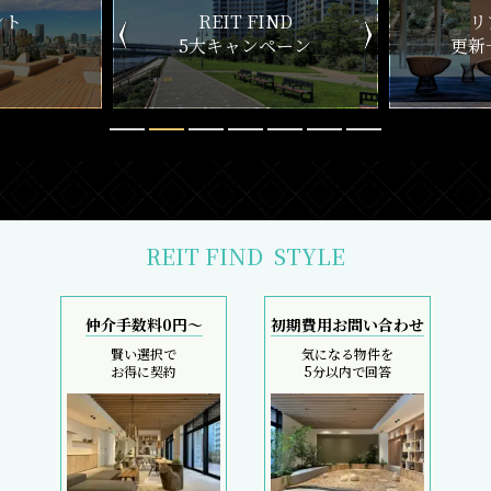
EIT FIND
リアルタイム
大キャンペーン
更新一覧チェック
REIT FIND
STYLE
仲介手数料0円～
初期費用お問い合わせ
賢い選択で
気になる物件を
お得に契約
5分以内で回答