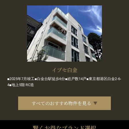
イプセ白金
■2025年7月竣工■白金台駅徒歩6分■総戸数14戸■東京都港区白金2-6-
4■地上5階 RC造
すべてのおすすめ物件を見る
賢くお得なブランド選択