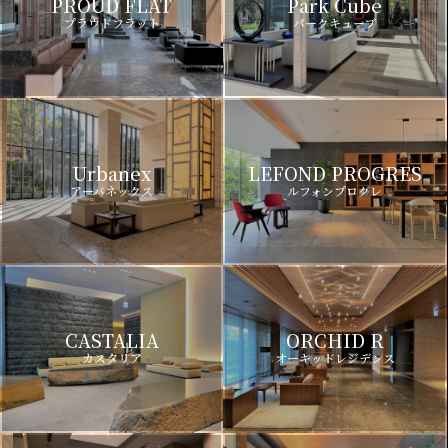
PROUD FLAT
Park Cube
プラウドフラット
パークキューブ
Urbanex
LEFOND PROGRES
アーバネックス
ルフォンプログレ
CASTALIA
ORCHID R
カスタリア
オーキッドレジデンス