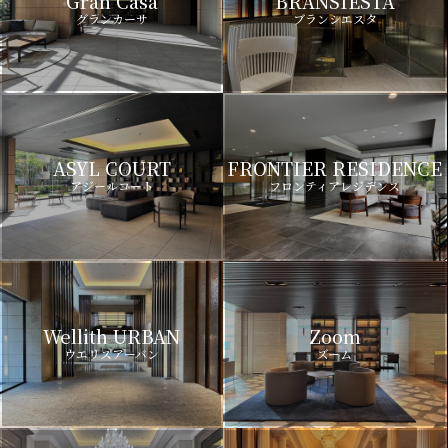
Gran Casa
BRANSIESTA
グランカーサ
ブランシエスタ
ASYL COURT
FRONTIER RESIDENCE
アジールコート
フロンティアレジデンス
Wellith URBAN
Zoom
ウエリスアーバン
ズーム