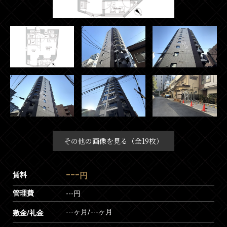
その他の画像を見る（全19枚）
---
賃料
円
管理費
---円
---ヶ月
/
---ヶ月
敷金/礼金