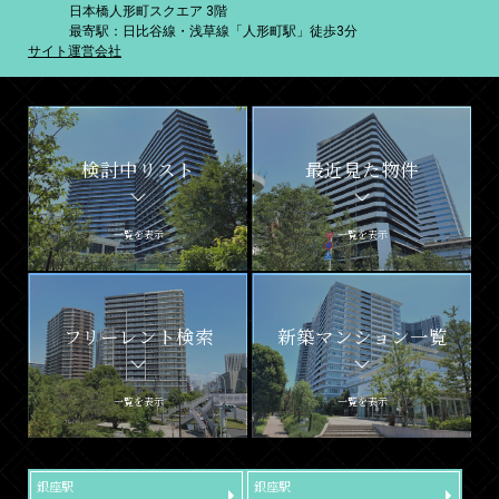
日本橋人形町スクエア 3階
最寄駅：日比谷線・浅草線「人形町駅」徒歩3分
サイト運営会社
検討中リスト
最近見た物件
一覧を表示
一覧を表示
フリーレント検索
新築マンション一覧
一覧を表示
一覧を表示
銀座駅
銀座駅