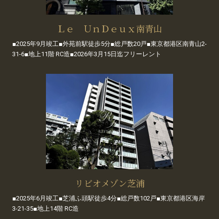
Ｌｅ ＵｎＤｅｕｘ南青山
■2025年9月竣工■外苑前駅徒歩5分■総戸数20戸■東京都港区南青山2-
31-6■地上11階 RC造■2026年3月15日迄フリーレント
リビオメゾン芝浦
■2025年6月竣工■芝浦ふ頭駅徒歩4分■総戸数102戸■東京都港区海岸
3-21-35■地上14階 RC造