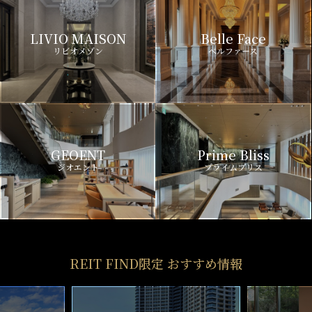
LIVIO MAISON
Belle Face
リビオメゾン
ベルファース
GEOENT
Prime Bliss
ジオエント
プライムブリス
REIT FIND限定 おすすめ情報