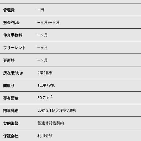
---円
管理費
---ヶ月
/
---ヶ月
敷金/礼金
---ヶ月
仲介手数料
---ヶ月
フリーレント
---ヶ月
更新料
9階/北東
所在階/向き
1LDK+WIC
間取り
2
50.71m
専有面積
LDK12.1帖／洋室7.8帖
部屋詳細
普通賃貸借契約
契約形態
利用必須
保証会社