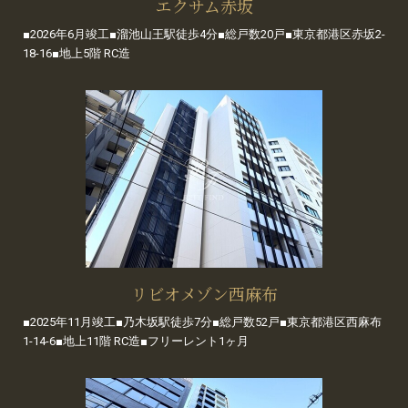
エクサム赤坂
■2026年6月竣工■溜池山王駅徒歩4分■総戸数20戸■東京都港区赤坂2-
18-16■地上5階 RC造
リビオメゾン西麻布
■2025年11月竣工■乃木坂駅徒歩7分■総戸数52戸■東京都港区西麻布
1-14-6■地上11階 RC造■フリーレント1ヶ月