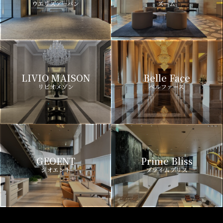
ウエリスアーバン
ズーム
LIVIO MAISON
Belle Face
リビオメゾン
ベルファース
GEOENT
Prime Bliss
ジオエント
プライムブリス