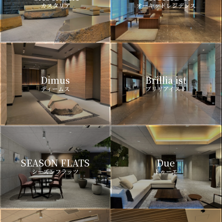
カスタリア
オーキッドレジデンス
Dimus
Brillia ist
ディームス
ブリリアイスト
SEASON FLATS
Due
シーズンフラッツ
ドゥーエ