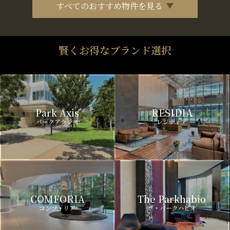
すべてのおすすめ物件を見る
賢くお得なブランド選択
Park Axis
RESIDIA
パークアクシス
レジディア
COMFORIA
The Parkhabio
コンフォリア
ザ・パークハビオ