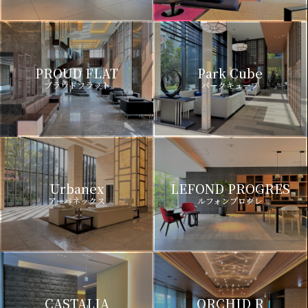
PROUD FLAT
Park Cube
プラウドフラット
パークキューブ
Urbanex
LEFOND PROGRES
アーバネックス
ルフォンプログレ
CASTALIA
ORCHID R