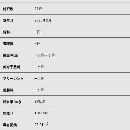
27戸
総戸数
2025年2月
築年月
---
円
賃料
---円
管理費
---ヶ月
/
---ヶ月
敷金/礼金
---ヶ月
仲介手数料
---ヶ月
フリーレント
---ヶ月
更新料
3階/北
所在階/向き
1DK+SIC
間取り
2
25.21m
専有面積