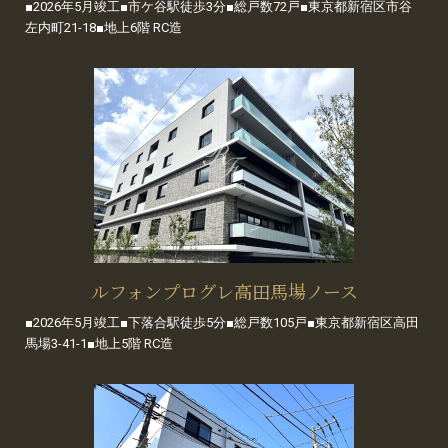
■2026年5月竣工■市ケ谷駅徒歩3分■総戸数72戸■東京都新宿区市谷
左内町21-18■地上6階 RC造
ルフォンプログレ高田馬場ノース
■2026年5月竣工■下落合駅徒歩5分■総戸数105戸■東京都新宿区高田
馬場3-41-1■地上5階 RC造