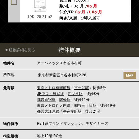
管理費
15,000円
敷/礼
1.0ヶ月
/
0ヶ月
仲介/FR
0ヶ月
/
1.0ヶ月
1DK - 25.21m2
向き/入居
北/即入居可
物件概要
建物詳細を見る
アーバネックス市谷本村町
物件名
所在地
東京都
新宿区
市谷本村町
2-28
MAP
東京メトロ有楽町線
「
市ケ谷駅
」徒歩5分
最寄駅
JR中央・総武線
「
四ツ谷駅
」徒歩8分
都営新宿線
「
曙橋駅
」徒歩11分
東京メトロ丸ノ内線
「
四谷三丁目駅
」徒歩19分
都営大江戸線
「
牛込柳町駅
」徒歩21分
REIT系ブランドマンション、デザイナーズ
物件特徴
地上10階 RC造
構造規模