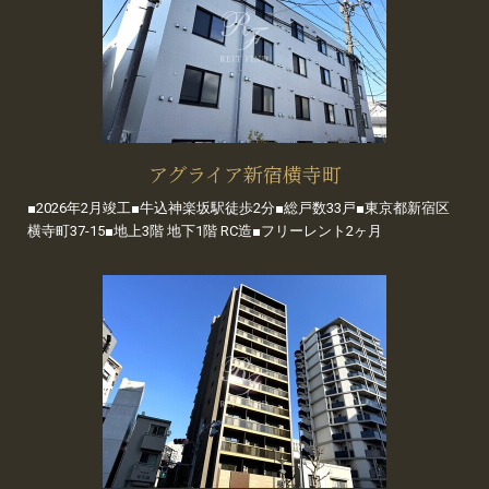
アグライア新宿横寺町
■2026年2月竣工■牛込神楽坂駅徒歩2分■総戸数33戸■東京都新宿区
横寺町37-15■地上3階 地下1階 RC造■フリーレント2ヶ月