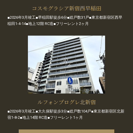
コスモグラシア新宿西早稲田
■2026年3月竣工■早稲田駅徒歩6分■総戸数31戸■東京都新宿区西早
稲田1-4-14■地上12階 RC造■フリーレント2ヶ月
ルフォンプログレ北新宿
■2026年3月竣工■大久保駅徒歩3分■総戸数104戸■東京都新宿区北新
宿1-8-2■地上14階 RC造■フリーレント1ヶ月