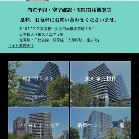
内覧予約・空室確認・初期費用概算等
是非、お気軽にお問い合わせくださいませ。
〒103-0012 東京都中央区日本橋堀留町 1-8-11
日本橋人形町スクエア 3階
最寄駅：日比谷線・浅草線「人形町駅」徒歩3分
サイト運営会社
検討中リスト
最近見た物件
一覧を表示
一覧を表示
フリーレント検索
新築マンション一覧