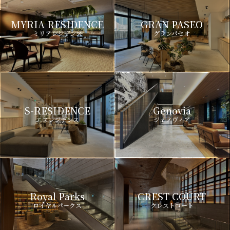
MYRIA RESIDENCE
GRAN PASEO
ミリアレジデンス
グランパセオ
S-RESIDENCE
Genovia
エスレジデンス
ジェノヴィア
Royal Parks
CREST COURT
ロイヤルパークス
クレストコート