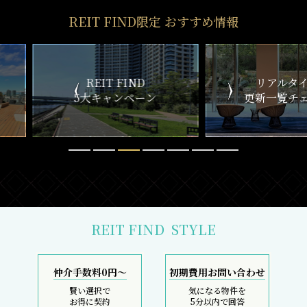
REIT FIND限定 おすすめ情報
ND
リアルタイム
新
ペーン
更新一覧チェック
REIT FIND
STYLE
仲介手数料0円～
初期費用お問い合わせ
賢い選択で
気になる物件を
お得に契約
5分以内で回答