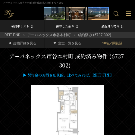
アーバネックス市谷本村町 3階 成約済み物件 6737-302
5大
週間／閲覧
フリーレント
キャンペーン
ランキング
検索
0
0
0
検討中リスト
保存した条件
最近見た物件
REIT FIND
アーバネックス市谷本村町
成約済み (6737-302)
建物詳細を見る
空室一覧を見る
20名／閲覧済
アーバネックス市谷本村町 成約済み物件 (6737-
302)
▶ 契約金のお得さ圧倒的。比べてみれば、REIT FIND