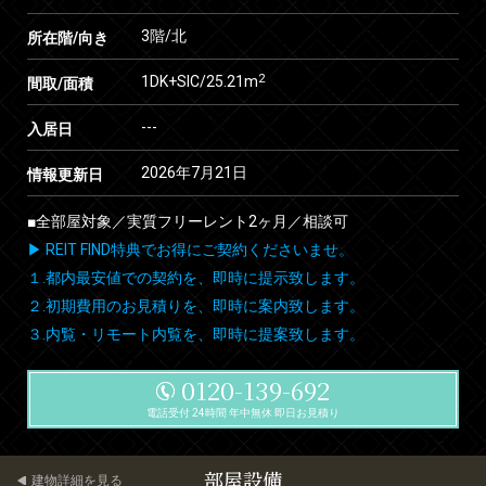
3階/北
所在階/向き
2
1DK+SIC/25.21m
間取/面積
---
入居日
2026年7月21日
情報更新日
■全部屋対象／実質フリーレント2ヶ月／相談可
▶ REIT FIND特典でお得にご契約くださいませ。
１.都内最安値での契約を、即時に提示致します。
２.初期費用のお見積りを、即時に案内致します。
３.内覧・リモート内覧を、即時に提案致します。
0120-139-692
電話受付 24時間 年中無休 即日お見積り
部屋設備
建物詳細を見る