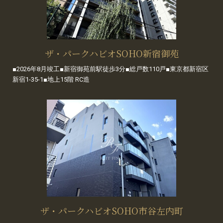
ザ・パークハビオSOHO新宿御苑
■2026年8月竣工■新宿御苑前駅徒歩3分■総戸数110戸■東京都新宿区
新宿1-35-1■地上15階 RC造
ザ・パークハビオSOHO市谷左内町