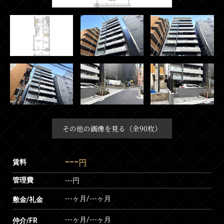
その他の画像を見る（全90枚）
---
賃料
円
管理費
---円
---ヶ月
/
---ヶ月
敷金/礼金
---ヶ月
/
---ヶ月
仲介/FR