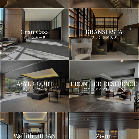
Gran Casa
BRANSIESTA
グランカーサ
ブランシエスタ
ASYL COURT
FRONTIER RESIDENCE
アジールコート
フロンティアレジデンス
Wellith URBAN
Zoom